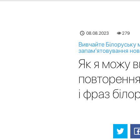
08.08.2023
279
Вивчайте Білоруську 
запам'ятовування нов
Як я можу 
повторення
і фраз біл