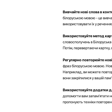
Вивчайте нові слова в конте
білоруською мовою - це вивчат
використовувати їх у речення
Використовуйте метод кар
словосполучень в Білоруська м
Потім, перевертаючи картку, 
Регулярно повторюйте нові
фраз білоруською мовою. Нові 
Наприклад, ви можете повтор
вони закріпилися у вашій пам'
Використовуйте додатки д
допомогти вам запам'ятати нов
пропонують техніки повторенн