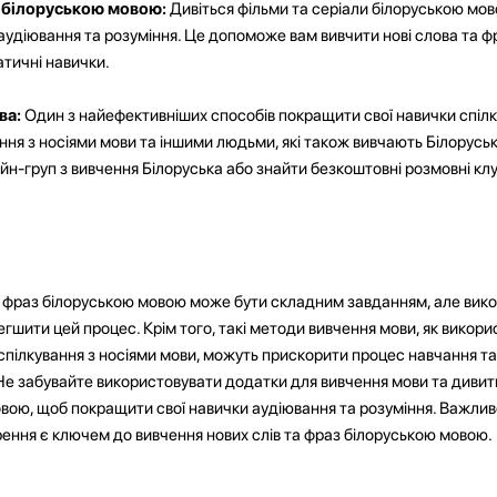
и білоруською мовою:
Дивіться фільми та серіали білоруською мов
удіювання та розуміння. Це допоможе вам вивчити нові слова та фр
атичні навички.
ва:
Один з найефективніших способів покращити свої навички спіл
ання з носіями мови та іншими людьми, які також вивчають Білоруськ
н-груп з вивчення Білоруська або знайти безкоштовні розмовні кл
 і фраз білоруською мовою може бути складним завданням, але вико
шити цей процес. Крім того, такі методи вивчення мови, як викори
 спілкування з носіями мови, можуть прискорити процес навчання т
Не забувайте використовувати додатки для вивчення мови та дивити
вою, щоб покращити свої навички аудіювання та розуміння. Важлив
рення є ключем до вивчення нових слів та фраз білоруською мовою.