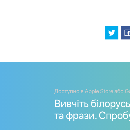
Доступно в Apple Store або G
Вивчіть білорус
та фрази. Спроб