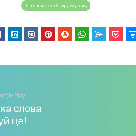
Почніть вивчати Білоруську мову
oogle Play
ька слова
уй це!