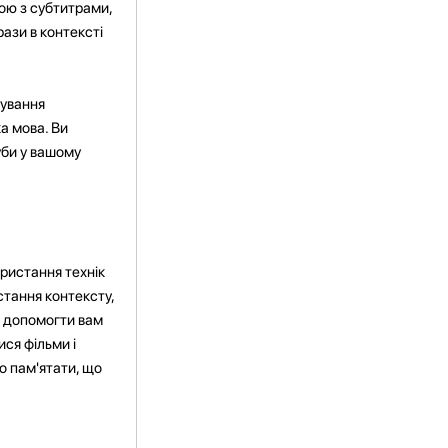
ою з субтитрами,
ази в контексті
кування
а мова. Ви
уби у вашому
ристання технік
стання контексту,
а допомогти вам
ся фільми і
о пам'ятати, що