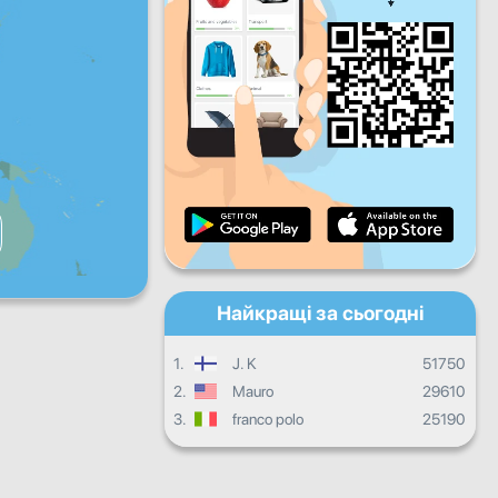
Пт
Сб
Нд
Щоденний прогрес
Щомісячний прогрес
Сертифікат
Загальний прогрес
Найкращі за сьогодні
1.
J. K
51750
2.
Mauro
29610
3.
franco polo
25190