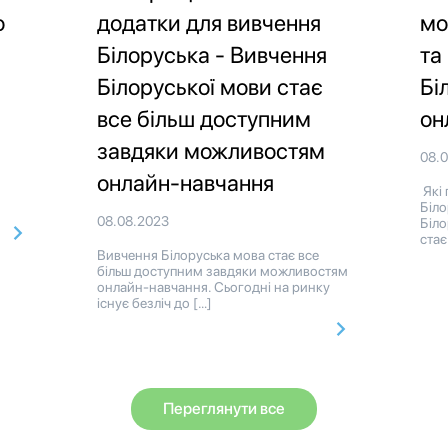
о
додатки для вивчення
мо
Білоруська - Вивчення
та
Білоруської мови стає
Бі
все більш доступним
он
завдяки можливостям
08.
онлайн-навчання
Які 
Біл
08.08.2023
Біло
стає
Вивчення Білоруська мова стає все
більш доступним завдяки можливостям
онлайн-навчання. Сьогодні на ринку
існує безліч до […]
Переглянути все