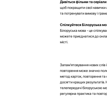
Дивіться фільми та серіал
щоб покращити свої навички а
та потренувати вимову і грам
Спілкуйтеся Білоруська мо
Білоруська мова - це спілкув
можете приєднатися до онлай
місті.
Запам'ятовування нових слів
повторення може значно полег
метод карток, повторення та
досягти кращих результатів. 
телепередачі білоруською мо
регулярна практика та повто