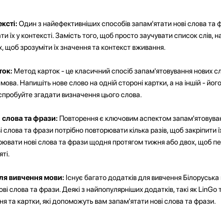
ксті:
Один з найефективніших способів запам'ятати нові слова та 
и їх у контексті. Замість того, щоб просто заучувати список слів, 
х, щоб зрозуміти їх значення та контекст вживання.
ток:
Метод карток - це класичний спосіб запам'ятовування нових сл
ова. Напишіть нове слово на одній стороні картки, а на іншій - йог
спробуйте згадати визначення цього слова.
 слова та фрази:
Повторення є ключовим аспектом запам'ятовуванн
слова та фрази потрібно повторювати кілька разів, щоб закріпити їх 
ювати нові слова та фрази щодня протягом тижня або двох, щоб п
яті.
ля вивчення мови:
Існує багато додатків для вивчення Білоруська 
і слова та фрази. Деякі з найпопулярніших додатків, такі як LinGo т
я та картки, які допоможуть вам запам'ятати нові слова та фрази.