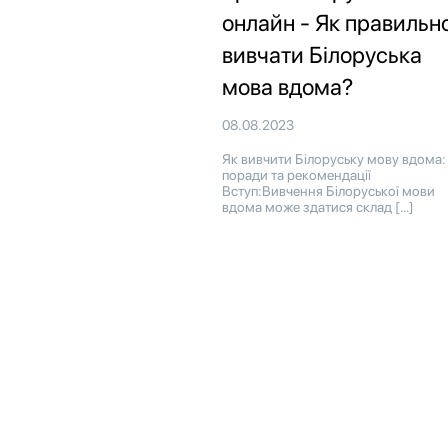
онлайн - Як правильн
вивчати Білоруська
мова вдома?
08.08.2023
Як вивчити Білоруську мову вдома:
поради та рекомендації
Вступ:Вивчення Білоруської мови
вдома може здатися склад […]