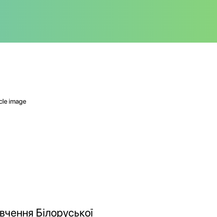
вчення Білоруської