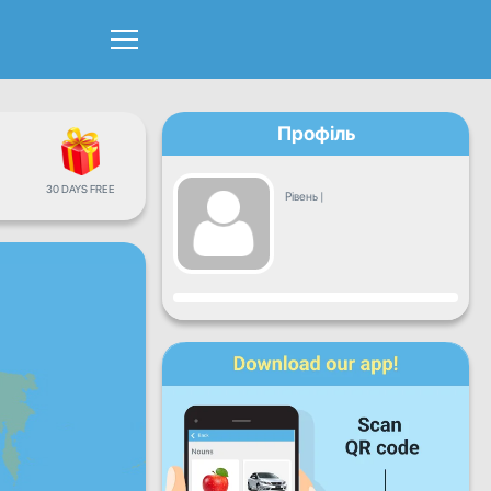
Профіль
30 DAYS FREE
Рівень
|
Прогрес
Пн
Вт
Ср
Чт