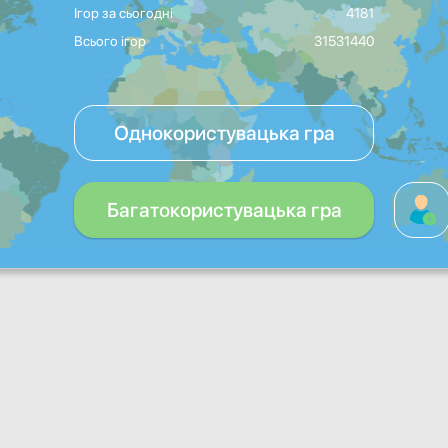
Ігор за сьогодні
4181
Всього ігор
31531440
Однокористувацька гра
Багатокористувацька гра