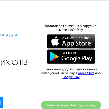
Додаток для вивчення білоруської
мови LinGo Play
ення для
их слів
Завантажуй додаток для вивчення
білоруської LinGo Play з
Apple Store
або
Google Play
Почніть вивчати Білоруську мову