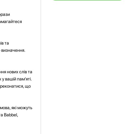
фрази
намагайтеся
ів та
о визначення.
я нових слів та
у вашій пам'яті.
ереконатися, що
мова, які можуть
а Babbel,