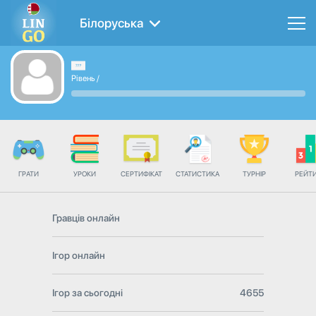
Білоруська
Рівень
/
ГРАТИ
УРОКИ
СЕРТИФІКАТ
СТАТИСТИКА
ТУРНІР
РЕЙТ
Гравців онлайн
Ігор онлайн
Ігор за сьогодні
4655