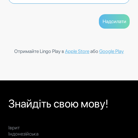
Отримайте Lingo Play в
Apple Store
або
Google Play
Знайдіть свою мову!
Іврит
Індонезійська