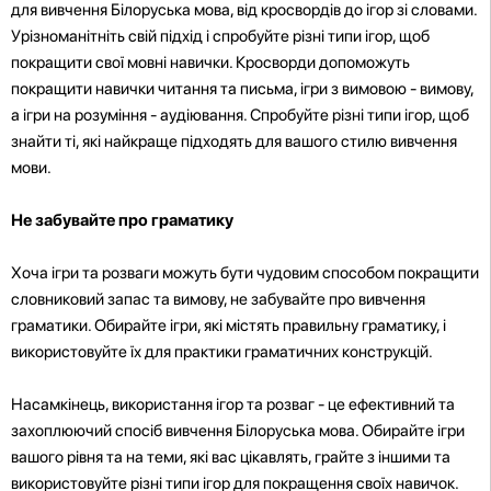
для вивчення Білоруська мова, від кросвордів до ігор зі словами.
Урізноманітніть свій підхід і спробуйте різні типи ігор, щоб
покращити свої мовні навички. Кросворди допоможуть
покращити навички читання та письма, ігри з вимовою - вимову,
а ігри на розуміння - аудіювання. Спробуйте різні типи ігор, щоб
знайти ті, які найкраще підходять для вашого стилю вивчення
мови.
Не забувайте про граматику
Хоча ігри та розваги можуть бути чудовим способом покращити
словниковий запас та вимову, не забувайте про вивчення
граматики. Обирайте ігри, які містять правильну граматику, і
використовуйте їх для практики граматичних конструкцій.
Насамкінець, використання ігор та розваг - це ефективний та
захоплюючий спосіб вивчення Білоруська мова. Обирайте ігри
вашого рівня та на теми, які вас цікавлять, грайте з іншими та
використовуйте різні типи ігор для покращення своїх навичок.