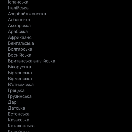
Іспанська
Італійська
Азербайджанська
Албанська
Амхарська
Арабська
Африкаанс
Бенгальська
Болгарська
Боснійська
Британська англійська
Білоруська
Бірманська
Вірменська
В’єтнамська
Грецька
Грузинська
Дарі
Датська
Естонська
Казахська
Каталонська
Корейська