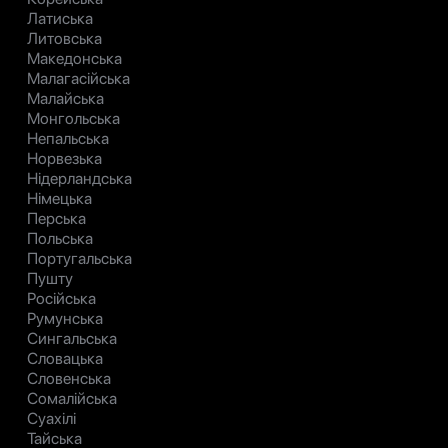
Латиська
Литовська
Македонська
Малагасійська
Малайська
Монгольська
Непальська
Норвезька
Нідерландська
Німецька
Перська
Польська
Португальська
Пушту
Російська
Румунська
Сингальська
Словацька
Словенська
Сомалійська
Суахілі
Тайська