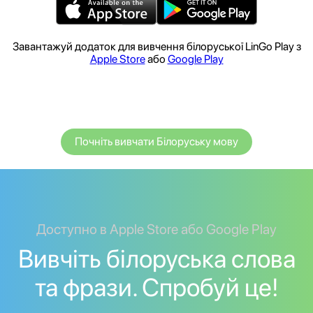
Завантажуй додаток для вивчення білоруської LinGo Play з
Apple Store
або
Google Play
Почніть вивчати Білоруську мову
Доступно в Apple Store або Google Play
Вивчіть білоруська слова
та фрази. Спробуй це!