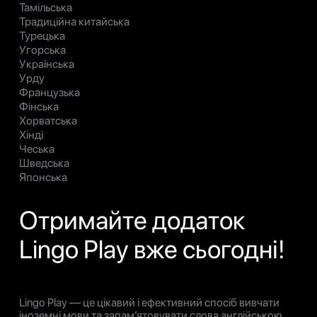
Тамільська
Традиційна китайська
Турецька
Угорська
Українська
Урду
Французька
Фінська
Хорватська
Хінді
Чеська
Шведська
Японська
Отримайте додаток
Lingo Play вже сьогодні!
Lingo Play — це цікавий і ефективний спосіб вивчати
іноземні мови та запам’ятовувати слова англійською