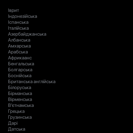
Іврит
Індонезійська
Іспанська
Італійська
Азербайджанська
Албанська
Амхарська
Арабська
Африкаанс
Бенгальська
Болгарська
Боснійська
Британська англійська
Білоруська
Бірманська
Вірменська
В’єтнамська
Грецька
Грузинська
Дарі
Датська