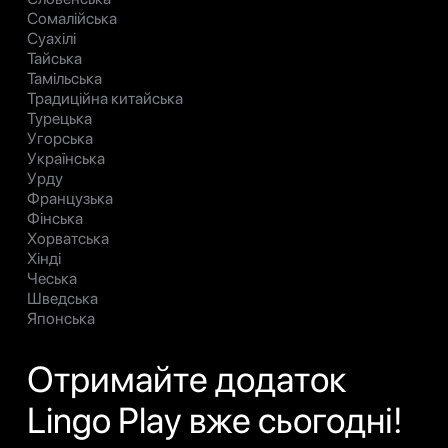
Сомалійська
Суахілі
Тайська
Тамільська
Традиційна китайська
Турецька
Угорська
Українська
Урду
Французька
Фінська
Хорватська
Хінді
Чеська
Шведська
Японська
Отримайте додаток
Lingo Play вже сьогодні!