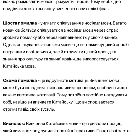
вільно розмовляти мовою і розуміти її носіїв. Тому необхідно
приділяти достатньо часу вивченню нових слів і фраз.
Шоста помилка
- уникати спілкування з носіями мови. Багато
новачків бояться спілкуватися з носіями мови через страх
зробити помилку або через невпевненість у своїх знаннях.
Однак спілкування з носіями мови - це не тільки чудовий спосіб
покращити свої навички, але й отримати цінний досвід та
знання про культуру та звичаї країни, де використовується
Китайська мова.
Сьома помилка
- це відсутність мотивації. Вивчення мови
може бути складним і виснажливим процесом, особливо якщо
вам не вистачає мотивації. Тому потрібно постійно нагадувати
собі, навіщо ви вивчаєте Китайську і що ви сподіваєтеся
отримати від своїх зусиль.
Висновок:
Вивчення Китайської мови - це тривалий процес,
який вимагає часу, зусиль і постійної практики. Початківці часто