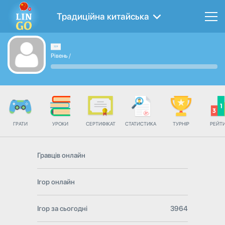
Традиційна китайська
Рівень
/
ГРАТИ
УРОКИ
СЕРТИФІКАТ
СТАТИСТИКА
ТУРНІР
РЕЙТ
Гравців онлайн
Ігор онлайн
Ігор за сьогодні
3964