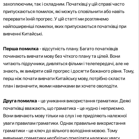
захоплюючим, так і складним. Початківці у цій справі часто
припускаються помилок, які можуть сповільнити або навіть
перервати їхній прогрес. У цій статті ми розглянемо
найпоширеніші помилки, яких припускаються початківці при
вивченні Китайські.
Перша помилка
- відсутність плану. Багато початківців
починають вивчати мову без чіткого плану та цілей. Вони
читають підручники, дивляться фільми і телепередачі, але не
знають, як виміряти свій прогрес і досягти бажаного рівня. Тому,
перш ніж почати вивчати Китайську мову, потрібно скласти
план і визначити, якими навичками ви хочете оволодіти.
Друга помилка
- це уникання використання граматики. Деякі
початківці вважають, що граматика - це нудно і неприємно.
Вони вивчають мову тільки на слух і не приділяють належної
уваги правилам граматики. Однак правильне використання
граматики - це ключ до вільного володіння мовою. Тому
вивченню граматики необхідно приділяти належну увагу.