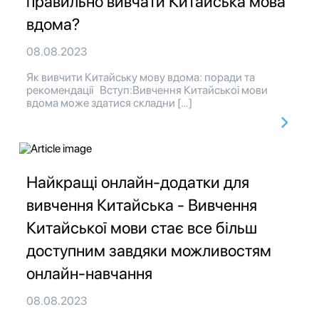
правильно вивчати Китайська мова
вдома?
08.08.2023
Як вивчити Китайську мову вдома: поради та
рекомендації Вступ:Вивчення Китайської мови
вдома може здатися складни […]
Найкращі онлайн-додатки для
вивчення Китайська - Вивчення
Китайської мови стає все більш
доступним завдяки можливостям
онлайн-навчання
08.08.2023