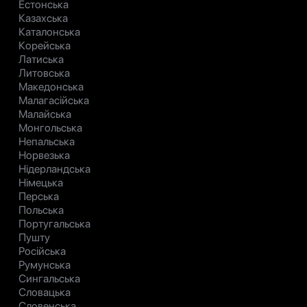
Естонська
Казахська
Каталонська
Корейська
Латиська
Литовська
Македонська
Малагасійська
Малайська
Монгольська
Непальська
Норвезька
Нідерландська
Німецька
Перська
Польська
Португальська
Пушту
Російська
Румунська
Сингальська
Словацька
Словенська