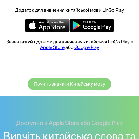
Додаток для вивчення китайської мови LinGo Play
Завантажуй додаток для вивчення китайської LinGo Play з
Apple Store
або
Google Play
Почніть вивчати Китайську мову
Доступно в Apple Store або Google Play
Вивчіть китайська слова та