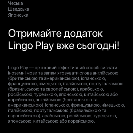
Чеська
Шведська
Японська
Отримайте додаток
Lingo Play вже сьогодні!
Lingo Play — це цікавий і ефективний спосіб вивчати
іноземні мови та запам’ятовувати слова англійською
(британською та американською), іспанською,
французькою, німецькою, італійською, португальською
(бразильською та європейською), арабською,
російською, турецькою, японською, китайською або
корейською, англійською (британською та
американською), іспанською, французькою, німецькою,
італійською, португальською (бразильською та
європейською), арабською, російською, турецькою,
японською, китайською або корейською.