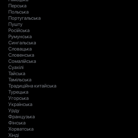
Перська
Польська
Португальська
Пушту
Російська
Румунська
Сингальська
Словацька
Словенська
Сомалійська
Суахілі
Тайська
Тамільська
Традиційна китайська
Турецька
Угорська
Українська
Урду
Французька
Фінська
Хорватська
Хінді