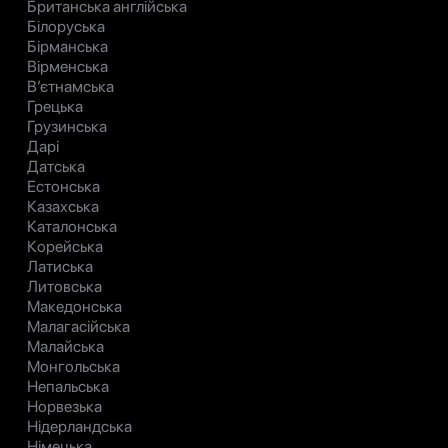
Британська англійська
Білоруська
Бірманська
Вірменська
В’єтнамська
Грецька
Грузинська
Дарі
Датська
Естонська
Казахська
Каталонська
Корейська
Латиська
Литовська
Македонська
Малагасійська
Малайська
Монгольська
Непальська
Норвезька
Нідерландська
Німецька