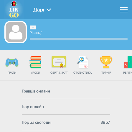
Дарі
Рівень
/
ГРАТИ
УРОКИ
СЕРТИФІКАТ
СТАТИСТИКА
ТУРНІР
РЕЙТ
Гравців онлайн
Ігор онлайн
Ігор за сьогодні
3957