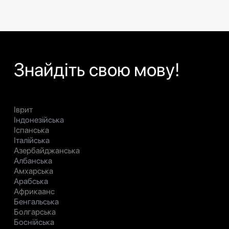
Знайдіть свою мову!
Іврит
Індонезійська
Іспанська
Італійська
Азербайджанська
Албанська
Амхарська
Арабська
Африкаанс
Бенгальська
Болгарська
Боснійська