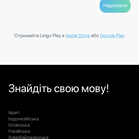
Отримайте Lingo Play в
Apple Store
або
Google Play
Знайдіть свою мову!
Іврит
Індонезійська
Іспанська
Італійська
Азербайджанська