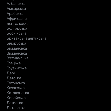
Албанська
Амхарська
Арабська
Африкаанс
Бенгальська
Болгарська
Боснійська
Британська англійська
Білоруська
Бірманська
Вірменська
В’єтнамська
Грецька
Грузинська
Дарі
Датська
Естонська
Казахська
Каталонська
Корейська
Латиська
Литовська