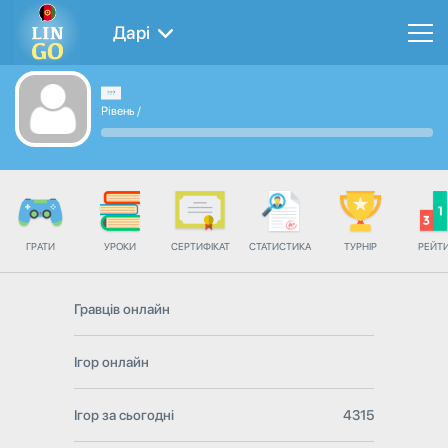
Дарі
Рівень
/
ГРАТИ
УРОКИ
СЕРТИФІКАТ
СТАТИСТИКА
ТУРНІР
РЕЙТ
Гравців онлайн
Ігор онлайн
Ігор за сьогодні
4315