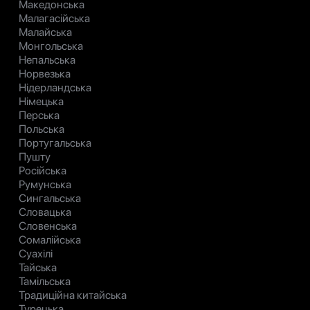
Македонська
Малагасійська
Малайська
Монгольська
Непальська
Норвезька
Нідерландська
Німецька
Перська
Польська
Португальська
Пушту
Російська
Румунська
Сингальська
Словацька
Словенська
Сомалійська
Суахілі
Тайська
Тамільська
Традиційна китайська
Турецька