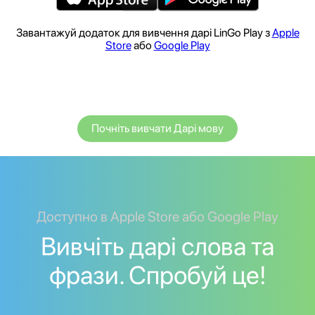
Завантажуй додаток для вивчення дарі LinGo Play з
Apple
Store
або
Google Play
Почніть вивчати Дарі мову
Доступно в Apple Store або Google Play
Вивчіть дарі слова та
фрази. Спробуй це!