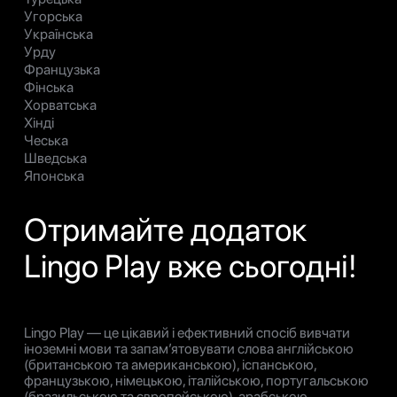
Угорська
Українська
Урду
Французька
Фінська
Хорватська
Хінді
Чеська
Шведська
Японська
Отримайте додаток
Lingo Play вже сьогодні!
Lingo Play — це цікавий і ефективний спосіб вивчати
іноземні мови та запам’ятовувати слова англійською
(британською та американською), іспанською,
французькою, німецькою, італійською, португальською
(бразильською та європейською), арабською,