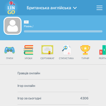
Британська англійська
Рівень
/
ГРАТИ
УРОКИ
СЕРТИФІКАТ
СТАТИСТИКА
ТУРНІР
РЕЙТ
Гравців онлайн
Ігор онлайн
Ігор за сьогодні
4306