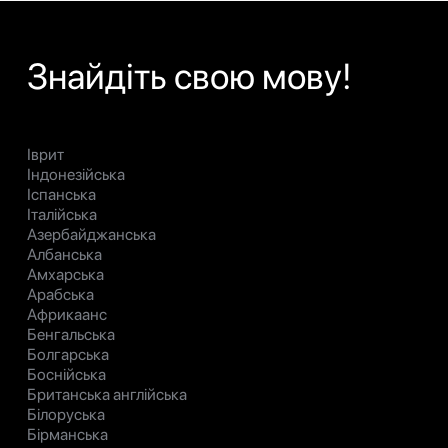
Знайдіть свою мову!
Іврит
Індонезійська
Іспанська
Італійська
Азербайджанська
Албанська
Амхарська
Арабська
Африкаанс
Бенгальська
Болгарська
Боснійська
Британська англійська
Білоруська
Бірманська