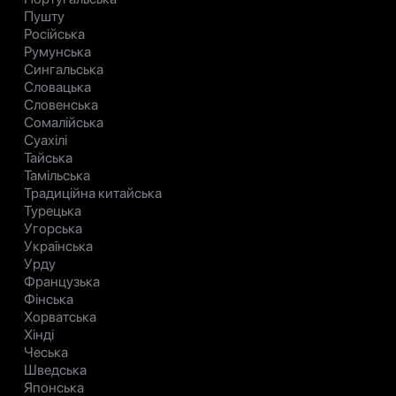
Пушту
Російська
Румунська
Сингальська
Словацька
Словенська
Сомалійська
Суахілі
Тайська
Тамільська
Традиційна китайська
Турецька
Угорська
Українська
Урду
Французька
Фінська
Хорватська
Хінді
Чеська
Шведська
Японська