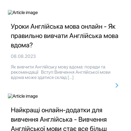
Уроки Англійська мова онлайн - Як
правильно вивчати Англійська мова
вдома?
08.08.2023
Як вивчити Англійську мову вдома: поради та
рекомендації Вступ:Вивчення Англійської мови
вдома може здатися склад […]
Найкращі онлайн-додатки для
вивчення Англійська - Вивчення
Англійської мови стає все більш