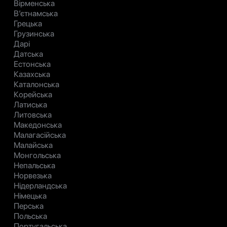
Вірменська
В’єтнамська
Грецька
Грузинська
Дарі
Датська
Естонська
Казахська
Каталонська
Корейська
Латиська
Литовська
Македонська
Малагасійська
Малайська
Монгольська
Непальська
Норвезька
Нідерландська
Німецька
Перська
Польська
Португальська