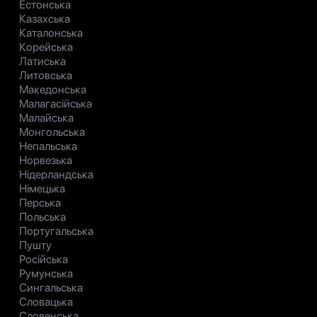
Естонська
Казахська
Каталонська
Корейська
Латиська
Литовська
Македонська
Малагасійська
Малайська
Монгольська
Непальська
Норвезька
Нідерландська
Німецька
Перська
Польська
Португальська
Пушту
Російська
Румунська
Сингальська
Словацька
Словенська