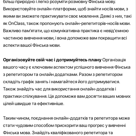
більш природно і легко розуміти розмовну Фінська мову.
Використовуйте онлайн-платформи, щоб знайти носіїв мови, з
якими ви зможете практикувати своє мовлення. Деякі з них, такі
як OnClass, також пропонують онлайн-репетиторів-носіїв мови.
Важливо пам'ятати, що комунікативна практика є невід'ємною
частиною вивчення мови, і вона допоможе вам покращити всі
аспекти вашої Фінська мови.
Організовуйте свій час і дотримуйтесь плану
Організація
вашого часу є ключовим аспектом успішного вивчення Фінська
з репетитором та онлайн додатками. Разом з репетитором
складіть графік занять і намагайтеся його дотримуватися.
Також знайдіть час для використання онлайн-додатків і
практики спілкування. Це допоможе вам досягти ваших мовних
цілей швидше та ефективніше.
Таким чином, поєднання онлайн-додатків та репетитора може
стати чудовим способом прискорити ваш прогрес у вивченні
Фінська мова. Знайдіть кваліфікованого репетитора та