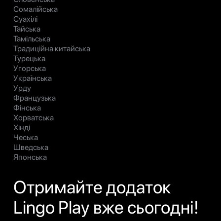
Сомалійська
Суахілі
Тайська
Тамільська
Традиційна китайська
Турецька
Угорська
Українська
Урду
Французька
Фінська
Хорватська
Хінді
Чеська
Шведська
Японська
Отримайте додаток
Lingo Play вже сьогодні!