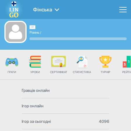
Фінська
Рівень
/
ГРАТИ
УРОКИ
СЕРТИФІКАТ
СТАТИСТИКА
ТУРНІР
РЕЙТ
Гравців онлайн
Ігор онлайн
Ігор за сьогодні
4096