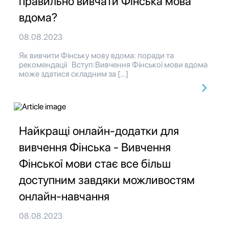
правильно вивчати Фінська мова
вдома?
08.08.2023
Як вивчити Фінську мову вдома: поради та
рекомендації Вступ:Вивчення Фінської мови вдома
може здатися складним за […]
Найкращі онлайн-додатки для
вивчення Фінська - Вивчення
Фінської мови стає все більш
доступним завдяки можливостям
онлайн-навчання
08.08.2023