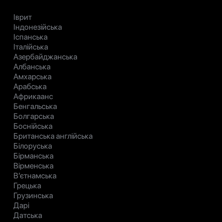
Іврит
Індонезійська
Іспанська
Італійська
Азербайджанська
Албанська
Амхарська
Арабська
Африкаанс
Бенгальська
Болгарська
Боснійська
Британська англійська
Білоруська
Бірманська
Вірменська
В’єтнамська
Грецька
Грузинська
Дарі
Датська