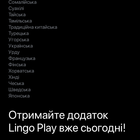
Сомалійська
Суахілі
Тайська
Тамільська
Традиційна китайська
Турецька
Угорська
Українська
Урду
Французька
Фінська
Хорватська
Хінді
Чеська
Шведська
Японська
Отримайте додаток
Lingo Play вже сьогодні!