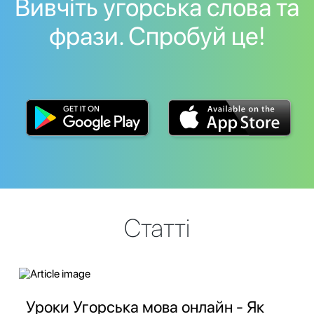
Вивчіть угорська слова та
фрази. Спробуй це!
Статті
Уроки Угорська мова онлайн - Як