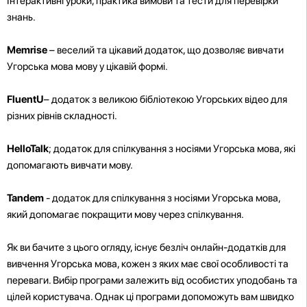
Інтерактивні уроки, практика вимови та тести для перевірки
знань.
Memrise
– веселий та цікавий додаток, що дозволяє вивчати
Угорська мова мову у цікавій формі.
FluentU
– додаток з великою бібліотекою Угорських відео для
різних рівнів складності.
HelloTalk
; додаток для спілкування з носіями Угорська мова, які
допомагають вивчати мову.
Tandem
- додаток для спілкування з носіями Угорська мова,
який допомагає покращити мову через спілкування.
Як ви бачите з цього огляду, існує безліч онлайн-додатків для
вивчення Угорська мова, кожен з яких має свої особливості та
переваги. Вибір програми залежить від особистих уподобань та
цілей користувача. Однак ці програми допоможуть вам швидко