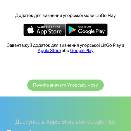
Додаток для вивчення угорської мови LinGo Play
Завантажуй додаток для вивчення угорської LinGo Play з
Apple Store
або
Google Play
Почніть вивчати Угорську мову
Доступно в Apple Store або Google Play