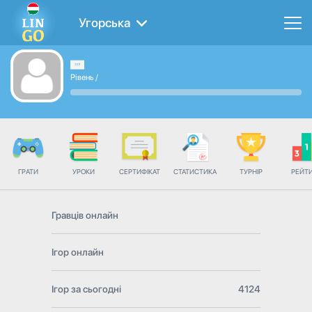
Угорська
Рівень
/
ГРАТИ
УРОКИ
СЕРТИФІКАТ
СТАТИСТИКА
ТУРНІР
РЕЙТ
Гравців онлайн
Ігор онлайн
Ігор за сьогодні
4124