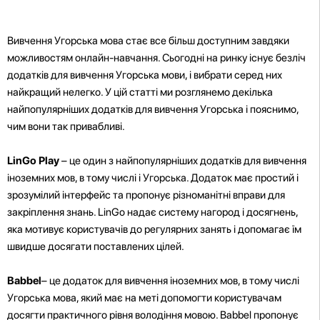
Вивчення Угорська мова стає все більш доступним завдяки
можливостям онлайн-навчання. Сьогодні на ринку існує безліч
додатків для вивчення Угорська мови, і вибрати серед них
найкращий нелегко. У цій статті ми розглянемо декілька
найпопулярніших додатків для вивчення Угорська і пояснимо,
чим вони так привабливі.
LinGo Play
– це один з найпопулярніших додатків для вивчення
іноземних мов, в тому числі і Угорська. Додаток має простий і
зрозумілий інтерфейс та пропонує різноманітні вправи для
закріплення знань. LinGo надає систему нагород і досягнень,
яка мотивує користувачів до регулярних занять і допомагає їм
швидше досягати поставлених цілей.
Babbel
– це додаток для вивчення іноземних мов, в тому числі
Угорська мова, який має на меті допомогти користувачам
досягти практичного рівня володіння мовою. Babbel пропонує