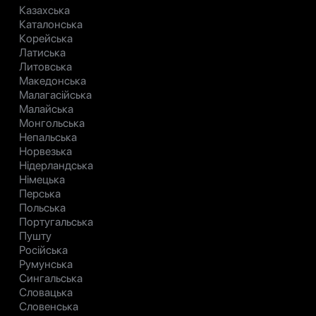
Казахська
Каталонська
Корейська
Латиська
Литовська
Македонська
Малагасійська
Малайська
Монгольська
Непальська
Норвезька
Нідерландська
Німецька
Перська
Польська
Португальська
Пушту
Російська
Румунська
Сингальська
Словацька
Словенська