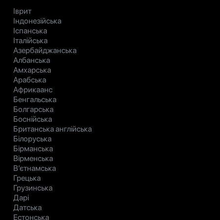
Іврит
Індонезійська
Іспанська
Італійська
Азербайджанська
Албанська
Амхарська
Арабська
Африкаанс
Бенгальська
Болгарська
Боснійська
Британська англійська
Білоруська
Бірманська
Вірменська
В’єтнамська
Грецька
Грузинська
Дарі
Датська
Естонська