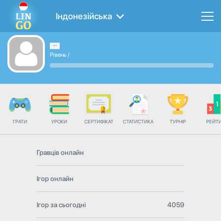
Індонезійська
Рівень
/
ГРАТИ
УРОКИ
СЕРТИФІКАТ
СТАТИСТИКА
ТУРНІР
РЕЙТ
Гравців онлайн
Ігор онлайн
Ігор за сьогодні
4059