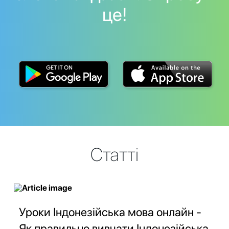
це!
Статті
Уроки Індонезійська мова онлайн -
Як правильно вивчати Індонезійська