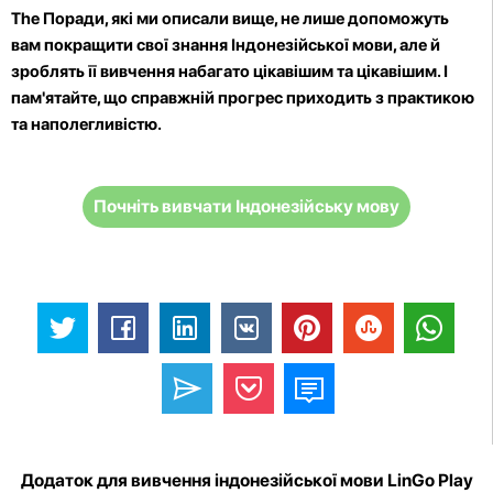
The Поради, які ми описали вище, не лише допоможуть
вам покращити свої знання Індонезійської мови, але й
зроблять її вивчення набагато цікавішим та цікавішим. І
пам'ятайте, що справжній прогрес приходить з практикою
та наполегливістю.
Почніть вивчати Індонезійську мову
Додаток для вивчення індонезійської мови LinGo Play