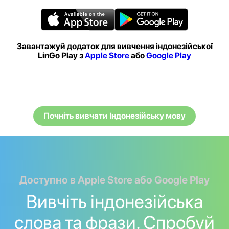
Завантажуй додаток для вивчення індонезійської
LinGo Play з
Apple Store
або
Google Play
Почніть вивчати Індонезійську мову
Доступно в Apple Store або Google Play
Вивчіть індонезійська
слова та фрази. Спробуй