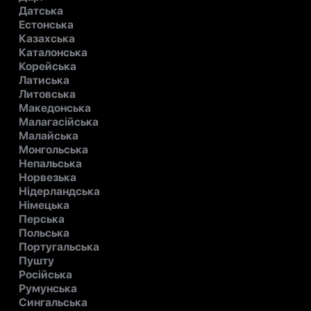
Датська
Естонська
Казахська
Каталонська
Корейська
Латиська
Литовська
Македонська
Малагасійська
Малайська
Монгольська
Непальська
Норвезька
Нідерландська
Німецька
Перська
Польська
Португальська
Пушту
Російська
Румунська
Сингальська