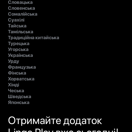
Словацька
Словенська
Сомалійська
Суахілі
Тайська
Тамільська
Традиційна китайська
Турецька
Угорська
Українська
Урду
Французька
Фінська
Хорватська
Хінді
Чеська
Шведська
Японська
Отримайте додаток