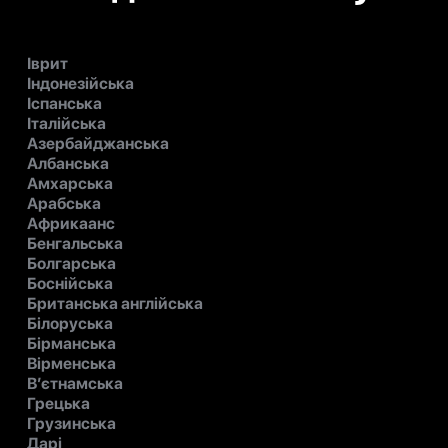
Іврит
Індонезійська
Іспанська
Італійська
Азербайджанська
Албанська
Амхарська
Арабська
Африкаанс
Бенгальська
Болгарська
Боснійська
Британська англійська
Білоруська
Бірманська
Вірменська
В’єтнамська
Грецька
Грузинська
Дарі