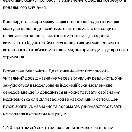
ефективну оцінку прогресу та визначення сфер, які потребують
подальшого вивчення.
Кросворд та тизери мозку: вирішення кросвордів та тизерів
мозку на основі індонезійської слів допомагає покращити
словниковий запас та зміцнювати знання. Ці завдання
вимагають від учнів займатися асоціативним мисленням та
встановлювати зв’язки між словами, що призводить до кращого
утримання.
Віртуальна реальність: Деякі онлайн -ігри пропонують
унікальний досвід навчання через віртуальну реальність. Учні
занурюються в модельоване індонезійська-мовленнєве
середовище, де їм доводиться використовувати свої знання
індонезійська слів для взаємодії з навколишнім світом. Цей
підхід збагачує навчання та допомагає учням застосовувати
свої знання в реальних ситуаціях.
1.4 Зворотній зв'язок та виправлення помилок: миттєвий