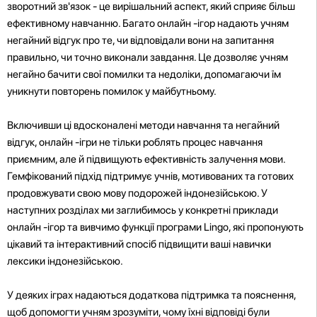
зворотний зв'язок - це вирішальний аспект, який сприяє більш
ефективному навчанню. Багато онлайн -ігор надають учням
негайний відгук про те, чи відповідали вони на запитання
правильно, чи точно виконали завдання. Це дозволяє учням
негайно бачити свої помилки та недоліки, допомагаючи їм
уникнути повторень помилок у майбутньому.
Включивши ці вдосконалені методи навчання та негайний
відгук, онлайн -ігри не тільки роблять процес навчання
приємним, але й підвищують ефективність залучення мови.
Гемфікований підхід підтримує учнів, мотивованих та готових
продовжувати свою мову подорожей індонезійською. У
наступних розділах ми заглибимось у конкретні приклади
онлайн -ігор та вивчимо функції програми Lingo, які пропонують
цікавий та інтерактивний спосіб підвищити ваші навички
лексики індонезійською.
У деяких іграх надаються додаткова підтримка та пояснення,
щоб допомогти учням зрозуміти, чому їхні відповіді були