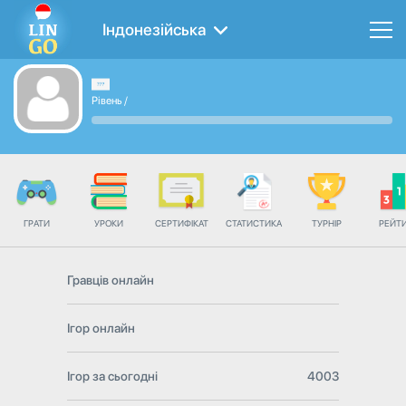
Індонезійська
Рівень
/
ГРАТИ
УРОКИ
СЕРТИФІКАТ
СТАТИСТИКА
ТУРНІР
РЕЙТ
Гравців онлайн
Ігор онлайн
Ігор за сьогодні
4003