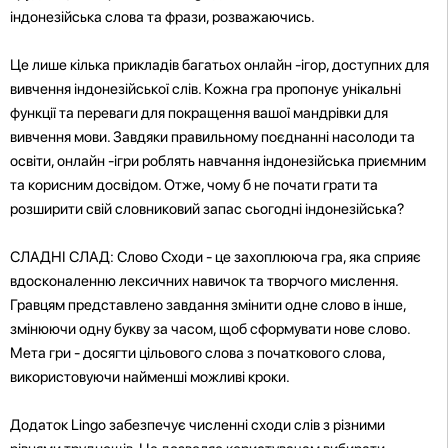
індонезійська слова та фрази, розважаючись.
Це лише кілька прикладів багатьох онлайн -ігор, доступних для
вивчення індонезійської слів. Кожна гра пропонує унікальні
функції та переваги для покращення вашої мандрівки для
вивчення мови. Завдяки правильному поєднанні насолоди та
освіти, онлайн -ігри роблять навчання індонезійська приємним
та корисним досвідом. Отже, чому б не почати грати та
розширити свій словниковий запас сьогодні індонезійська?
СЛАДНІ СЛАД: Слово Сходи - це захоплююча гра, яка сприяє
вдосконаленню лексичних навичок та творчого мислення.
Гравцям представлено завдання змінити одне слово в інше,
змінюючи одну букву за часом, щоб сформувати нове слово.
Мета гри - досягти цільового слова з початкового слова,
використовуючи найменші можливі кроки.
Додаток Lingo забезпечує численні сходи слів з різними