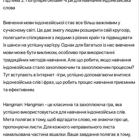
Підтема 2: Популярні онлайн -ігри для навчання індонезійська
слова
Вивчення мови індонезійської стає все більш важливим у
сучасному світі. Це дає змогу людям розширити свій кругозір,
полегшити спілкування з людьми з різних країн та підвищувати
їх шанси на успішну кар’єру. Однак для багатьох із нас вивчення
мови може бути викликом, особливо при використанні
традиційних методів навчання. Але що робити, якщо навчання
індонезійська стало захоплюючим та захоплюючим процесом?
Тут вступають в Інтернет -ігри, успішно допомагаючи вчитися
індонезійська слів і фраз, що робить процес навчання приємним
та ефективним.
Hangman: Hangman - це класична та захоплююча гра, яка
успішно використовується для навчання індонезійська слів.
Мета полягає в тому, щоб відгадати слово, не знаючи про це,
пропонуючи листи. Для кожного неправильного листа
намальована частина вішалки. Ваше завдання полягає в тому,