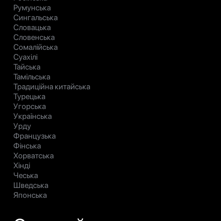
Румунська
Сингальська
Словацька
Словенська
Сомалійська
Суахілі
Тайська
Тамільська
Традиційна китайська
Турецька
Угорська
Українська
Урду
Французька
Фінська
Хорватська
Хінді
Чеська
Шведська
Японська