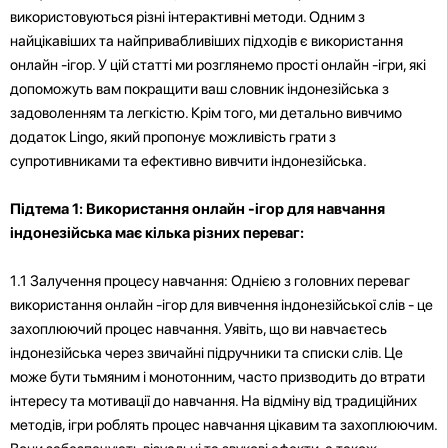
використовуються різні інтерактивні методи. Одним з
найцікавіших та найпривабливіших підходів є використання
онлайн -ігор. У цій статті ми розглянемо прості онлайн -ігри, які
допоможуть вам покращити ваш словник індонезійська з
задоволенням та легкістю. Крім того, ми детально вивчимо
додаток Lingo, який пропонує можливість грати з
супротивниками та ефективно вивчити індонезійська.
Підтема 1: Використання онлайн -ігор для навчання
індонезійська має кілька різних переваг:
1.1 Залучення процесу навчання: Однією з головних переваг
використання онлайн -ігор для вивчення індонезійської слів - це
захоплюючий процес навчання. Уявіть, що ви навчаєтесь
індонезійська через звичайні підручники та списки слів. Це
може бути тьмяним і монотонним, часто призводить до втрати
інтересу та мотивації до навчання. На відміну від традиційних
методів, ігри роблять процес навчання цікавим та захоплюючим.