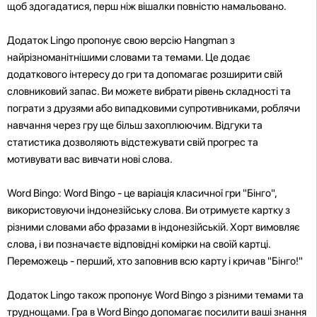
щоб здогадатися, перш ніж вішалки повністю намальовано.
Додаток Lingo пропонує свою версію Hangman з
найрізноманітнішими словами та темами. Це додає
додаткового інтересу до гри та допомагає розширити свій
словниковий запас. Ви можете вибрати рівень складності та
пограти з друзями або випадковими супротивниками, роблячи
навчання через гру ще більш захоплюючим. Відгуки та
статистика дозволяють відстежувати свій прогрес та
мотивувати вас вивчати нові слова.
Word Bingo: Word Bingo - це варіація класичної гри "Бінго",
використовуючи індонезійську слова. Ви отримуєте картку з
різними словами або фразами в індонезійській. Хорт вимовляє
слова, і ви позначаєте відповідні комірки на своїй картці.
Переможець - перший, хто заповнив всю карту і кричав "Бінго!"
Додаток Lingo також пропонує Word Bingo з різними темами та
труднощами. Гра в Word Bingo допомагає посилити ваші знання