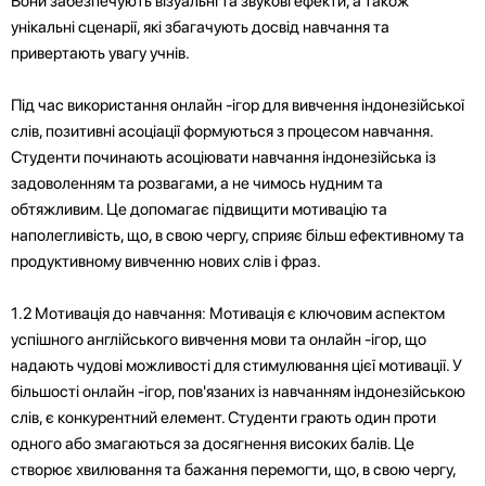
Вони забезпечують візуальні та звукові ефекти, а також
унікальні сценарії, які збагачують досвід навчання та
привертають увагу учнів.
Під час використання онлайн -ігор для вивчення індонезійської
слів, позитивні асоціації формуються з процесом навчання.
Студенти починають асоціювати навчання індонезійська із
задоволенням та розвагами, а не чимось нудним та
обтяжливим. Це допомагає підвищити мотивацію та
наполегливість, що, в свою чергу, сприяє більш ефективному та
продуктивному вивченню нових слів і фраз.
1.2 Мотивація до навчання: Мотивація є ключовим аспектом
успішного англійського вивчення мови та онлайн -ігор, що
надають чудові можливості для стимулювання цієї мотивації. У
більшості онлайн -ігор, пов'язаних із навчанням індонезійською
слів, є конкурентний елемент. Студенти грають один проти
одного або змагаються за досягнення високих балів. Це
створює хвилювання та бажання перемогти, що, в свою чергу,