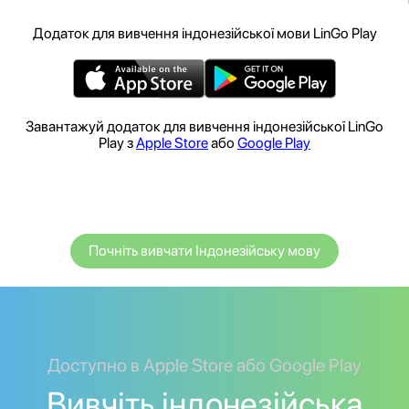
Додаток для вивчення індонезійської мови LinGo Play
Завантажуй додаток для вивчення індонезійської LinGo
Play з
Apple Store
або
Google Play
Почніть вивчати Індонезійську мову
Доступно в Apple Store або Google Play
Вивчіть індонезійська