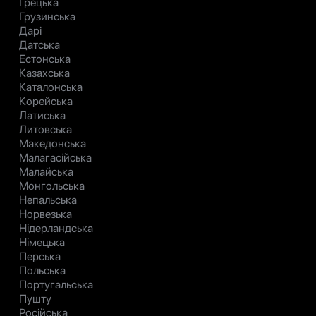
Грецька
Грузинська
Дарі
Датська
Естонська
Казахська
Каталонська
Корейська
Латиська
Литовська
Македонська
Малагасійська
Малайська
Монгольська
Непальська
Норвезька
Нідерландська
Німецька
Перська
Польська
Португальська
Пушту
Російська