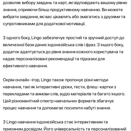
дозволяє вибору завдань та карт, які відповідають вашому рівню
знання, сприяючи більш продуктивному навчанню. Ви можете
вибрати завдання, які вас цікавлять або змагатись з друзями та
супротивниками для додаткової мотивації.
З одного боку, Lingo забезпечує простий та зручний доступ до
величезної бази даних індонезійська слів і фраз. З іншого боку,
додаток адаптується до рівня знання кожного користувача та
надає персоналізовані рекомендації та підказки для
ефективного навчання.
Окрім онлайн -ігор, Lingo також пропонує різні методи
навчання, такі як інтерактивні уроки, тести, флеш -картки з
перекладами та вимови слів, аудіо матеріалів та багато іншого.
Цей різноманітний спектр навчальних форматів збагачує
процес навчання та допомагає посилити набуті знання.
З Lingo навчання індонезійська стає інтерактивним та
приємним досвідом. Його універсальність та персоналізований