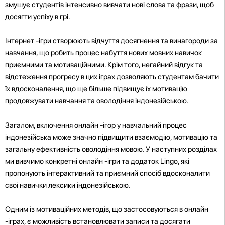
змушує студентів інтенсивно вивчати нові слова та фрази, щоб
досягти успіху в грі.
Інтернет -ігри створюють відчуття досягнення та винагороди за
навчання, що робить процес набуття нових мовних навичок
приємними та мотиваційними. Крім того, негайний відгук та
відстеження прогресу в цих іграх дозволяють студентам бачити
їх вдосконалення, що ще більше підвищує їх мотивацію
продовжувати навчання та оволодіння індонезійською.
Загалом, включення онлайн -ігор у навчальний процес
індонезійська може значно підвищити взаємодію, мотивацію та
загальну ефективність оволодіння мовою. У наступних розділах
ми вивчимо конкретні онлайн -ігри та додаток Lingo, які
пропонують інтерактивний та приємний спосіб вдосконалити
свої навички лексики індонезійською.
Одним із мотиваційних методів, що застосовуються в онлайн
-іграх, є можливість встановлювати записи та досягати