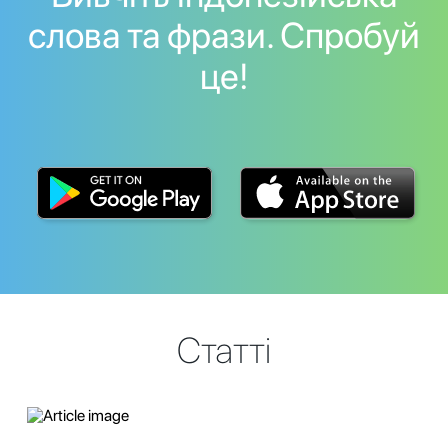
слова та фрази. Спробуй
це!
Статті