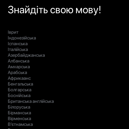
Знайдіть свою мову!
Іврит
Індонезійська
Іспанська
Італійська
Азербайджанська
Албанська
Амхарська
Арабська
Африкаанс
Бенгальська
Болгарська
Боснійська
Британська англійська
Білоруська
Бірманська
Вірменська
В’єтнамська