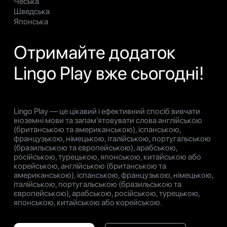
Чеська
Шведська
Японська
Отримайте додаток
Lingo Play вже сьогодні!
Lingo Play — це цікавий і ефективний спосіб вивчати
іноземні мови та запам’ятовувати слова англійською
(британською та американською), іспанською,
французькою, німецькою, італійською, португальською
(бразильською та європейською), арабською,
російською, турецькою, японською, китайською або
корейською, англійською (британською та
американською), іспанською, французькою, німецькою,
італійською, португальською (бразильською та
європейською), арабською, російською, турецькою,
японською, китайською або корейською.