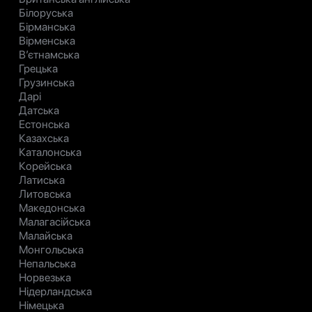
Білоруська
Бірманська
Вірменська
В’єтнамська
Грецька
Грузинська
Дарі
Датська
Естонська
Казахська
Каталонська
Корейська
Латиська
Литовська
Македонська
Малагасійська
Малайська
Монгольська
Непальська
Норвезька
Нідерландська
Німецька