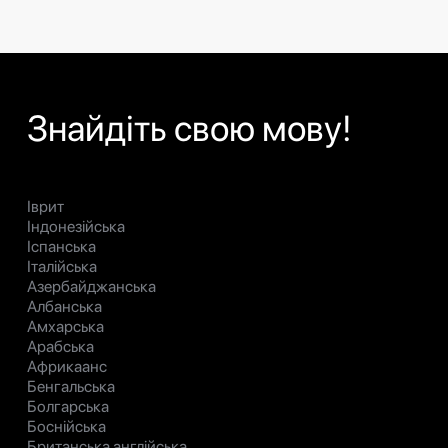
Знайдіть свою мову!
Іврит
Індонезійська
Іспанська
Італійська
Азербайджанська
Албанська
Амхарська
Арабська
Африкаанс
Бенгальська
Болгарська
Боснійська
Британська англійська