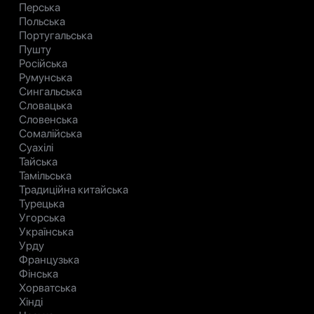
Перська
Польська
Португальська
Пушту
Російська
Румунська
Сингальська
Словацька
Словенська
Сомалійська
Суахілі
Тайська
Тамільська
Традиційна китайська
Турецька
Угорська
Українська
Урду
Французька
Фінська
Хорватська
Хінді