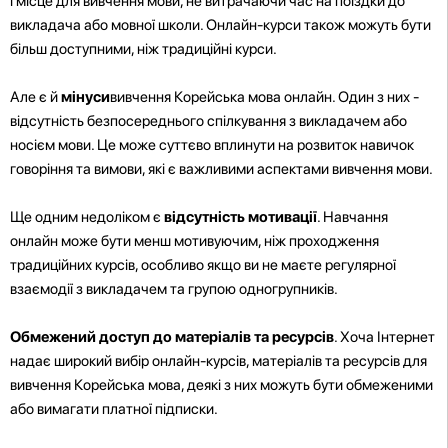
і місце для вивчення мови, не витрачаючи час на поїздки до
викладача або мовної школи. Онлайн-курси також можуть бути
більш доступними, ніж традиційні курси.
Але є й
мінуси
вивчення Корейська мова онлайн. Один з них -
відсутність безпосереднього спілкування з викладачем або
носієм мови. Це може суттєво вплинути на розвиток навичок
говоріння та вимови, які є важливими аспектами вивчення мови.
Ще одним недоліком є
відсутність мотивації
. Навчання
онлайн може бути менш мотивуючим, ніж проходження
традиційних курсів, особливо якщо ви не маєте регулярної
взаємодії з викладачем та групою одногрупників.
Обмежений доступ до матеріалів та ресурсів
. Хоча Інтернет
надає широкий вибір онлайн-курсів, матеріалів та ресурсів для
вивчення Корейська мова, деякі з них можуть бути обмеженими
або вимагати платної підписки.