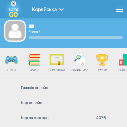
Корейська
Рівень
/
ГРАТИ
УРОКИ
СЕРТИФІКАТ
СТАТИСТИКА
ТУРНІР
РЕЙТ
Гравців онлайн
Ігор онлайн
Ігор за сьогодні
4076