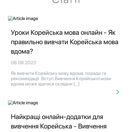
Уроки Корейська мова онлайн - Як
правильно вивчати Корейська мова
вдома?
08.08.2023
Як вивчити Корейську мову вдома: поради та
рекомендації Вступ:Вивчення Корейської мови
вдома може здатися складни […]
Найкращі онлайн-додатки для
вивчення Корейська - Вивчення