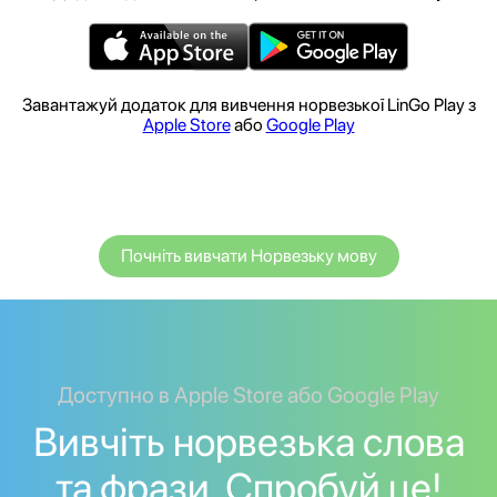
Завантажуй додаток для вивчення норвезької LinGo Play з
Apple Store
або
Google Play
Почніть вивчати Норвезьку мову
Доступно в Apple Store або Google Play
Вивчіть норвезька слова
та фрази. Спробуй це!