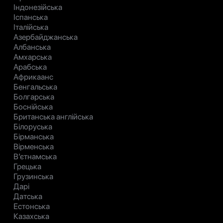
Індонезійська
Іспанська
Італійська
Азербайджанська
Албанська
Амхарська
Арабська
Африкаанс
Бенгальська
Болгарська
Боснійська
Британська англійська
Білоруська
Бірманська
Вірменська
В’єтнамська
Грецька
Грузинська
Дарі
Датська
Естонська
Казахська