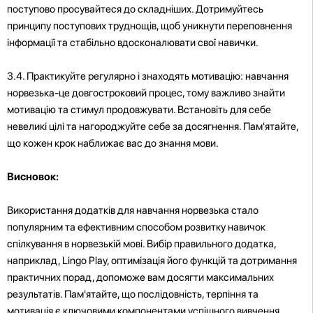
поступово просувайтеся до складніших. Дотримуйтесь
принципу поступових труднощів, щоб уникнути переповнення
інформації та стабільно вдосконалювати свої навички.
3.4. Практикуйте регулярно і знаходять мотивацію: навчання
норвезька-це довгостроковий процес, тому важливо знайти
мотивацію та стимул продовжувати. Встановіть для себе
невеликі цілі та нагороджуйте себе за досягнення. Пам'ятайте,
що кожен крок наближає вас до знання мови.
Висновок:
Використання додатків для навчання норвезька стало
популярним та ефективним способом розвитку навичок
спілкування в норвезькій мові. Вибір правильного додатка,
наприклад, Lingo Play, оптимізація його функцій та дотримання
практичних порад, допоможе вам досягти максимальних
результатів. Пам'ятайте, що послідовність, терпіння та
мотивація є ключовими компонентами успішного вивчення