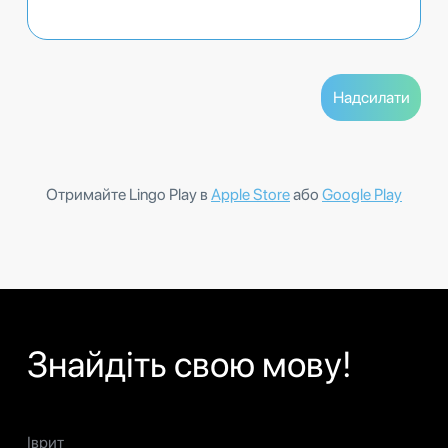
Отримайте Lingo Play в
Apple Store
або
Google Play
Знайдіть свою мову!
Іврит