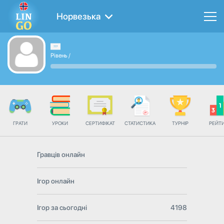
Норвезька
Рівень
/
ГРАТИ
УРОКИ
СЕРТИФІКАТ
СТАТИСТИКА
ТУРНІР
РЕЙТ
Гравців онлайн
Ігор онлайн
Ігор за сьогодні
4198