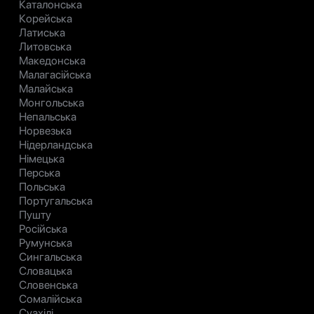
Каталонська
Корейська
Латиська
Литовська
Македонська
Малагасійська
Малайська
Монгольська
Непальська
Норвезька
Нідерландська
Німецька
Перська
Польська
Португальська
Пушту
Російська
Румунська
Сингальська
Словацька
Словенська
Сомалійська
Суахілі