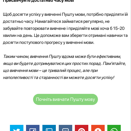
Присвячуйте достатньо часу мові
Щоб досягти успіху у вивченні Пушту мови, потрібно приділяти їй
достатньо часу. Намагайтеся займатися регулярно, не
забувайте повторювати вивчене і приділяйте мові хоча б 15-20
хвилин на день. Це допоможе вам зберегти отримані навички та
досягти поступового прогресу у вивченні мови.
Таким чином, вивчення Пушту вдома може бути ефективним,
якщо ви будете дотримуватися цих простих порад. Пам'ятайте,
що вивчення мови – це тривалий процес, але при
наполегливості та старанності ви можете досягти успіху!
Почніть вивчати Пушту мову