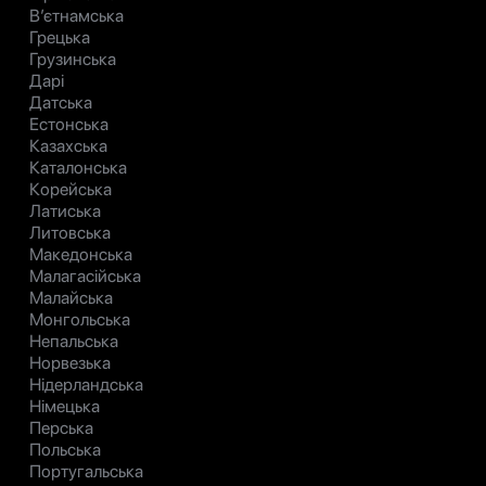
В’єтнамська
Грецька
Грузинська
Дарі
Датська
Естонська
Казахська
Каталонська
Корейська
Латиська
Литовська
Македонська
Малагасійська
Малайська
Монгольська
Непальська
Норвезька
Нідерландська
Німецька
Перська
Польська
Португальська