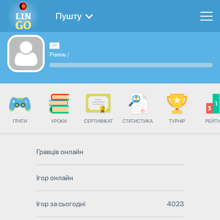
Пушту
Рівень
/
ГРАТИ
УРОКИ
СЕРТИФІКАТ
СТАТИСТИКА
ТУРНІР
РЕЙТ
Гравців онлайн
Ігор онлайн
Ігор за сьогодні
4023