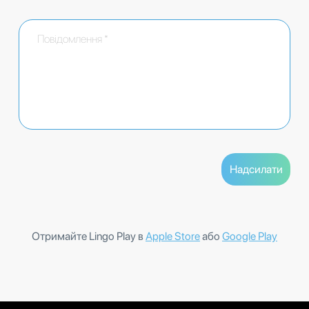
Отримайте Lingo Play в
Apple Store
або
Google Play