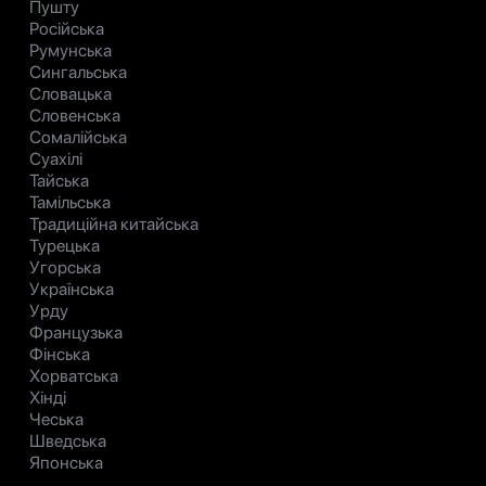
Пушту
Російська
Румунська
Сингальська
Словацька
Словенська
Сомалійська
Суахілі
Тайська
Тамільська
Традиційна китайська
Турецька
Угорська
Українська
Урду
Французька
Фінська
Хорватська
Хінді
Чеська
Шведська
Японська