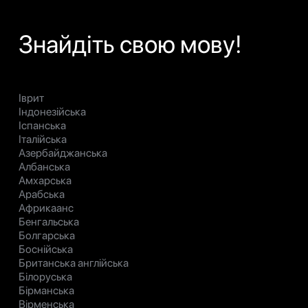
Знайдіть свою мову!
Іврит
Індонезійська
Іспанська
Італійська
Азербайджанська
Албанська
Амхарська
Арабська
Африкаанс
Бенгальська
Болгарська
Боснійська
Британська англійська
Білоруська
Бірманська
Вірменська