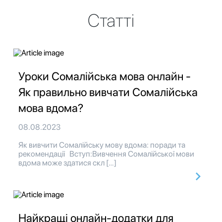
Статті
Уроки Сомалійська мова онлайн -
Як правильно вивчати Сомалійська
мова вдома?
08.08.2023
Як вивчити Сомалійську мову вдома: поради та
рекомендації Вступ:Вивчення Сомалійської мови
вдома може здатися скл […]
Найкращі онлайн-додатки для