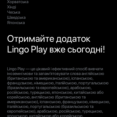
Хорватська
Хінді
Чеська
Шведська
Японська
Отримайте додаток
Lingo Play вже сьогодні!
Lingo Play — це цікавий і ефективний спосіб вивчати
іноземні мови та запам’ятовувати слова англійською
(британською та американською), іспанською,
французькою, німецькою, італійською, португальською
(бразильською та європейською), арабською,
російською, турецькою, японською, китайською або
корейською, англійською (британською та
американською), іспанською, французькою, німецькою,
італійською, португальською (бразильською та
європейською), арабською, російською, турецькою,
японською, китайською або корейською.