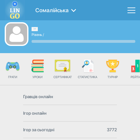
Сомалійська
Рівень
/
ГРАТИ
УРОКИ
СЕРТИФІКАТ
СТАТИСТИКА
ТУРНІР
РЕЙТ
Гравців онлайн
Ігор онлайн
Ігор за сьогодні
3772