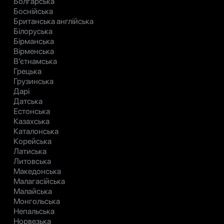
Болгарська
Боснійська
Британська англійська
Білоруська
Бірманська
Вірменська
В’єтнамська
Грецька
Грузинська
Дарі
Датська
Естонська
Казахська
Каталонська
Корейська
Латиська
Литовська
Македонська
Малагасійська
Малайська
Монгольська
Непальська
Норвезька