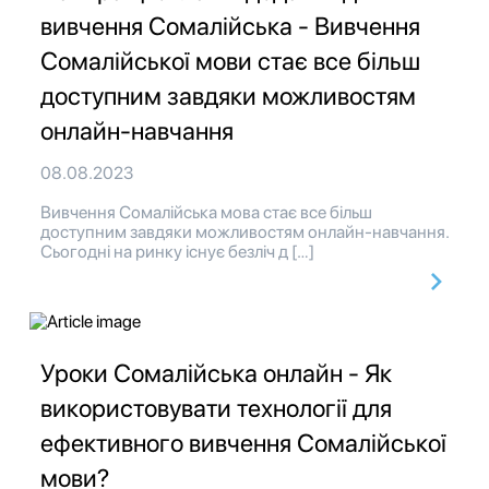
вивчення Сомалійська - Вивчення
Сомалійської мови стає все більш
доступним завдяки можливостям
онлайн-навчання
08.08.2023
Вивчення Сомалійська мова стає все більш
доступним завдяки можливостям онлайн-навчання.
Сьогодні на ринку існує безліч д […]
Уроки Сомалійська онлайн - Як
використовувати технології для
ефективного вивчення Сомалійської
мови?