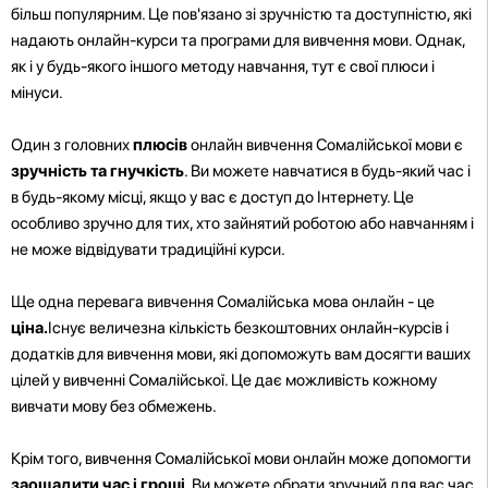
більш популярним. Це пов'язано зі зручністю та доступністю, які
надають онлайн-курси та програми для вивчення мови. Однак,
як і у будь-якого іншого методу навчання, тут є свої плюси і
мінуси.
Один з головних
плюсів
онлайн вивчення Сомалійської мови є
зручність та гнучкість
. Ви можете навчатися в будь-який час і
в будь-якому місці, якщо у вас є доступ до Інтернету. Це
особливо зручно для тих, хто зайнятий роботою або навчанням і
не може відвідувати традиційні курси.
Ще одна перевага вивчення Сомалійська мова онлайн - це
ціна.
Існує величезна кількість безкоштовних онлайн-курсів і
додатків для вивчення мови, які допоможуть вам досягти ваших
цілей у вивченні Сомалійської. Це дає можливість кожному
вивчати мову без обмежень.
Крім того, вивчення Сомалійської мови онлайн може допомогти
заощадити час і гроші
. Ви можете обрати зручний для вас час