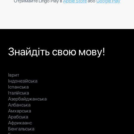
Отримайте Lingo Play в
Apple Store
або
Google Play
Знайдіть свою мову!
Іврит
Індонезійська
Іспанська
Італійська
Азербайджанська
Албанська
Амхарська
Арабська
Африкаанс
Бенгальська