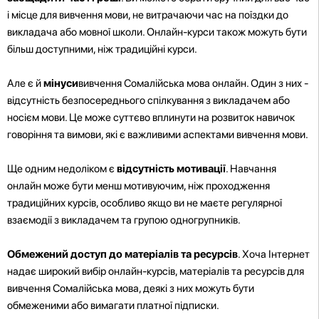
і місце для вивчення мови, не витрачаючи час на поїздки до
викладача або мовної школи. Онлайн-курси також можуть бути
більш доступними, ніж традиційні курси.
Але є й
мінуси
вивчення Сомалійська мова онлайн. Один з них -
відсутність безпосереднього спілкування з викладачем або
носієм мови. Це може суттєво вплинути на розвиток навичок
говоріння та вимови, які є важливими аспектами вивчення мови.
Ще одним недоліком є
відсутність мотивації
. Навчання
онлайн може бути менш мотивуючим, ніж проходження
традиційних курсів, особливо якщо ви не маєте регулярної
взаємодії з викладачем та групою одногрупників.
Обмежений доступ до матеріалів та ресурсів
. Хоча Інтернет
надає широкий вибір онлайн-курсів, матеріалів та ресурсів для
вивчення Сомалійська мова, деякі з них можуть бути
обмеженими або вимагати платної підписки.