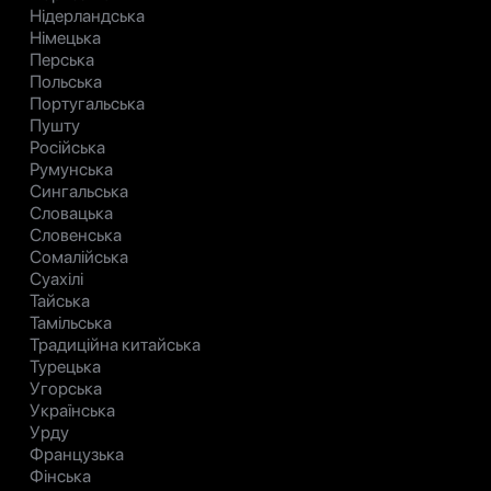
Нідерландська
Німецька
Перська
Польська
Португальська
Пушту
Російська
Румунська
Сингальська
Словацька
Словенська
Сомалійська
Суахілі
Тайська
Тамільська
Традиційна китайська
Турецька
Угорська
Українська
Урду
Французька
Фінська