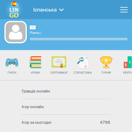
Іспанська
Рівень
/
ГРАТИ
УРОКИ
СЕРТИФІКАТ
СТАТИСТИКА
ТУРНІР
РЕЙТ
Гравців онлайн
Ігор онлайн
Ігор за сьогодні
4798