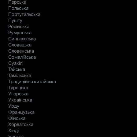
Перська
Польська
Португальська
Пушту
Російська
Румунська
Сингальська
Словацька
Словенська
Сомалійська
Суахілі
Тайська
Тамільська
Традиційна китайська
Турецька
Угорська
Українська
Урду
Французька
Фінська
Хорватська
Хінді
Чеська