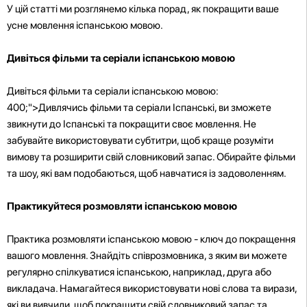
У цій статті ми розглянемо кілька порад, як покращити ваше
усне мовлення іспанською мовою.
Дивіться фільми та серіали іспанською мовою
Дивіться фільми та серіали іспанською мовою:
400;">Дивлячись фільми та серіали Іспанські, ви зможете
звикнути до Іспанські та покращити своє мовлення. Не
забувайте використовувати субтитри, щоб краще розуміти
вимову та розширити свій словниковий запас. Обирайте фільми
та шоу, які вам подобаються, щоб навчатися із задоволенням.
Практикуйтеся розмовляти іспанською мовою
Практика розмовляти іспанською мовою - ключ до покращення
вашого мовлення. Знайдіть співрозмовника, з яким ви можете
регулярно спілкуватися іспанською, наприклад, друга або
викладача. Намагайтеся використовувати нові слова та вирази,
які ви вивчили, щоб покращити свій словниковий запас та