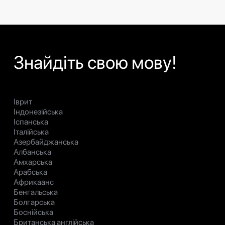
Знайдіть свою мову!
Іврит
Індонезійська
Іспанська
Італійська
Азербайджанська
Албанська
Амхарська
Арабська
Африкаанс
Бенгальська
Болгарська
Боснійська
Британська англійська