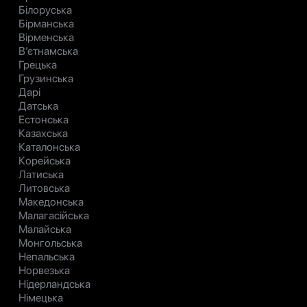
Білоруська
Бірманська
Вірменська
В’єтнамська
Грецька
Грузинська
Дарі
Датська
Естонська
Казахська
Каталонська
Корейська
Латиська
Литовська
Македонська
Малагасійська
Малайська
Монгольська
Непальська
Норвезька
Нідерландська
Німецька