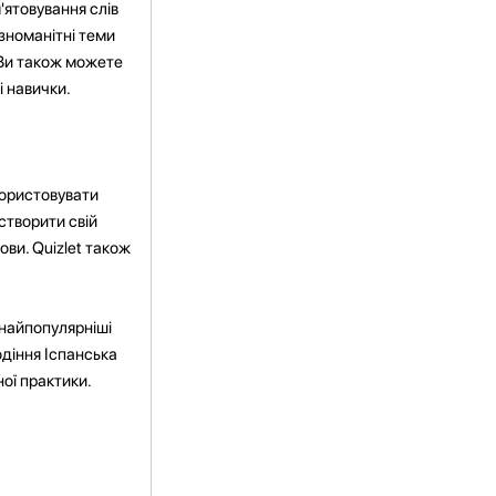
'ятовування слів
зноманітні теми
. Ви також можете
і навички.
користовувати
створити свій
ови. Quizlet також
 найпопулярніші
одіння Іспанська
ної практики.