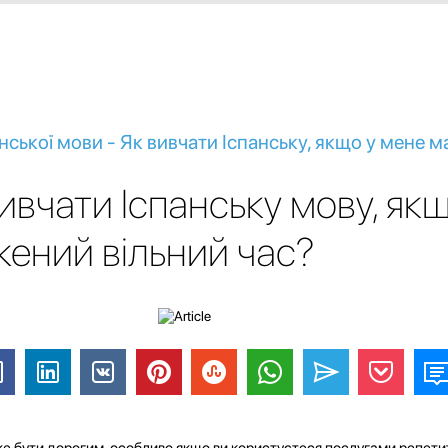
нської мови - Як вивчати Іспанську, якщо у мене м
ивчати Іспанську мову, якщ
ений вільний час?
е бути дорогим, особливо якщо ви користуєтеся послугами репети