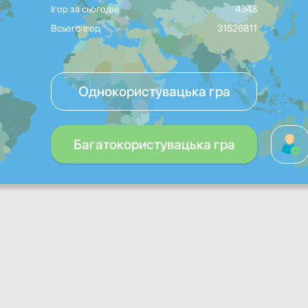
Ігор за сьогодні
4348
Всього ігор
31526811
Однокористувацька гра
Багатокористувацька гра