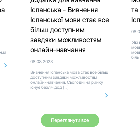
ва
Іспанська - Вивчення
та
Іспанської мови стає все
Іс
більш доступним
08.
завдяки можливостям
Які 
мови
онлайн-навчання
ома
мови
біль
08.08.2023
Вивчення Іспанська мова стає все більш
доступним завдяки можливостям
онлайн-навчання. Сьогодні на ринку
існує безліч дод […]
Переглянути все