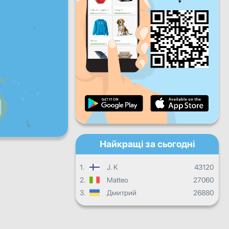
Пт
Сб
Нд
Щоденний прогрес
Щомісячний прогрес
Сертифікат
Загальний прогрес
Найкращі за сьогодні
1.
J. K
43120
2.
Matteo
27060
3.
Дмитрий
26880