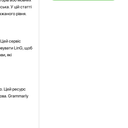
ька. У цій статті
ажаного рівня.
 Цей сервіс
овувати LinG, щоб
и, які
ю. Цей ресурс
мова. Grammarly