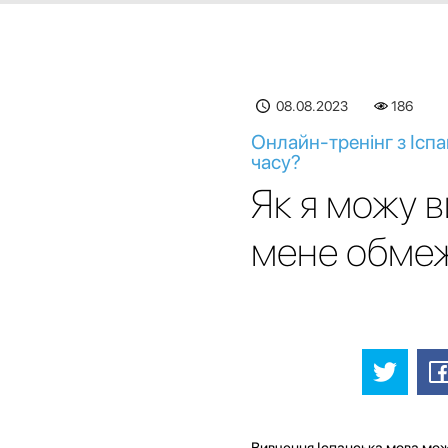
08.08.2023
186
Онлайн-тренінг з Іспа
часу?
Як я можу в
мене обмеж
Вивчення Іспанська мова мож