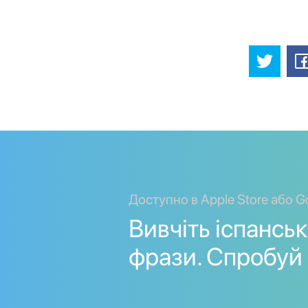
Доступно в Apple Store або G
Вивчіть іспанськ
фрази. Спробуй 