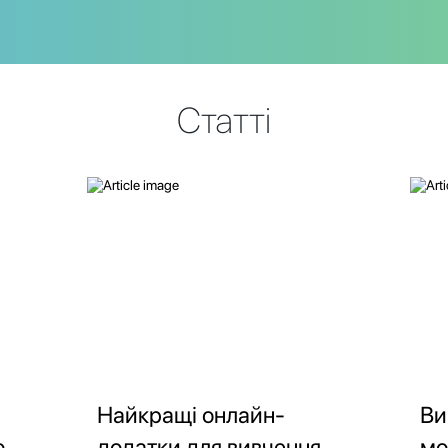
Статті
Найкращі онлайн-
Ви
о
додатки для вивчення
мо