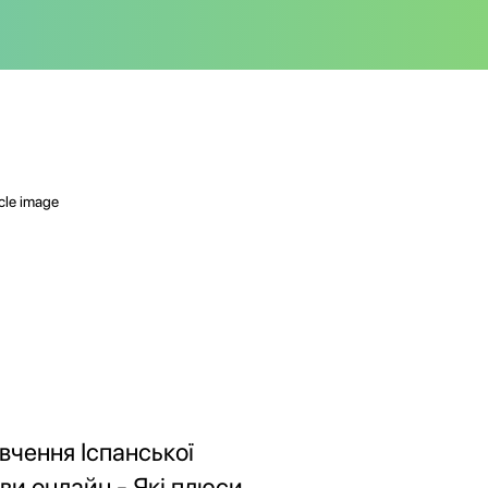
вчення Іспанської
ви онлайн - Які плюси