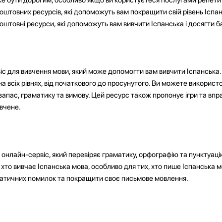
оштовних ресурсів, які допоможуть вам покращити свій рівень Іспанс
штовні ресурси, які допоможуть вам вивчити Іспанська і досягти б
іс для вивчення мови, який може допомогти вам вивчити Іспанська.
на всіх рівнях, від початкового до просунутого. Ви можете використ
апас, граматику та вимову. Цей ресурс також пропонує ігри та вправ
вчене.
онлайн-сервіс, який перевіряє граматику, орфографію та пунктуаці
 хто вивчає Іспанська мова, особливо для тих, хто пише Іспанська 
атичних помилок та покращити своє письмове мовлення.