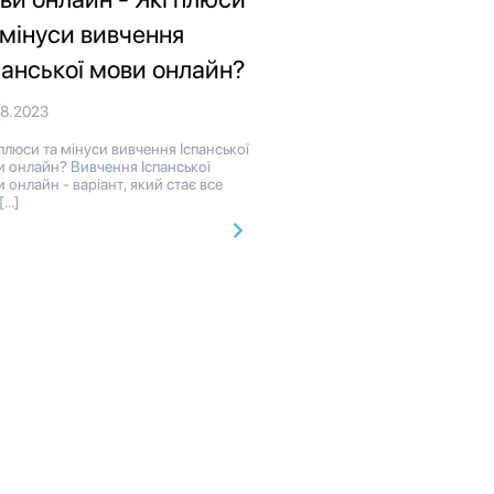
 мінуси вивчення
панської мови онлайн?
08.2023
плюси та мінуси вивчення Іспанської
 онлайн? Вивчення Іспанської
 онлайн - варіант, який стає все
 […]