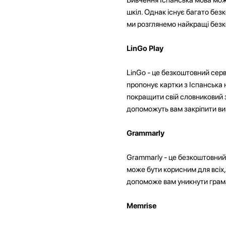
шкіл. Однак існує багато безк
ми розглянемо найкращі безко
LinGo Play
LinGo - це безкоштовний серв
пропонує картки з Іспанська 
покращити свій словниковий з
допоможуть вам закріпити ви
Grammarly
Grammarly - це безкоштовний 
може бути корисним для всіх,
допоможе вам уникнути грам
Memrise