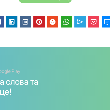
oogle Play
а слова та
це!