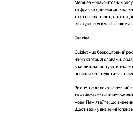
Memrise - безкоштовний ресур
та фраз за допомогою картино
та рівні складності, а також
спілкуватися в чаті з іншими
Quizlet
Quizlet - це безкоштовний ре
набір карток зі словами, фра
власний, налаштувати тести т
дозволяє спілкуватися з інш
Звісно, це далеко не повний 
та найефективніші інструмент
мова. Пам'ятайте, що вивчення
Щасти вам у вивченні Іспансь