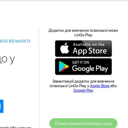
Додаток для вивчення іспанської мови
LinGo Play
ало вільного
о у
Завантажуй додаток для вивчення
іспанської LinGo Play з
Apple Store
або
Google Play
Почніть вивчати Іспанську мову
торів або мовних