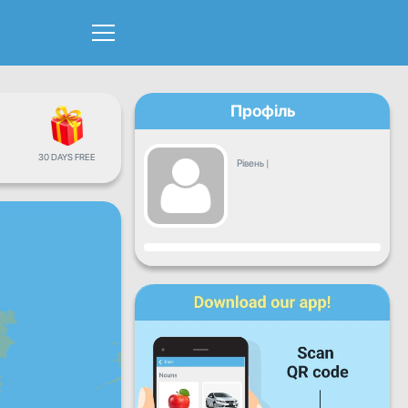
Профіль
30 DAYS FREE
Рівень
|
Прогрес
Пн
Вт
Ср
Чт