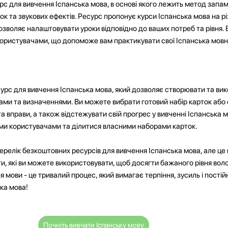
с для вивчення Іспанська мова, в основі якого лежить метод запам
к та звукових ефектів. Ресурс пропонує курси Іспанська мова на рі
 дозволяє налаштовувати уроки відповідно до ваших потреб та рівня
 користувачами, що допоможе вам практикувати свої Іспанська мовн
сурс для вивчення Іспанська мова, який дозволяє створювати та ви
зами та визначеннями. Ви можете вибрати готовий набір карток або 
а вправи, а також відстежувати свій прогрес у вивченні Іспанська м
ими користувачами та ділитися власними наборами карток.
перелік безкоштовних ресурсів для вивчення Іспанська мова, але це
и, які ви можете використовувати, щоб досягти бажаного рівня вол
 мови - це тривалий процес, який вимагає терпіння, зусиль і постій
ка мова!
Почніть вивчати Іспанську мову