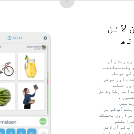
لائن
تھ
ری زبان آن
و پلے سیکھنے
 کی حوصلہ
لدی اور موثر
اور جملے
ے اہم رکاوٹ مل
فتوں ،
ے میں
لے آپ کو ہر
 ہزاروں مختلف
ٹرایکٹو
پ کو آن لائن
قع فراہم کرے