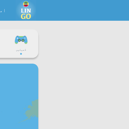
ام
کھیلیں