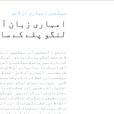
سیکھیں امہاری آن لائن
امہاری زبان آن 
لنگو پلے کے سا
ماسٹر ، کھیلیں اور سیکھیں امہا
لائن مفت لنگو پلے کے ساتھ۔ لینگ
کے بارے میں پرجوش سیکھنے والوں
افزائی کرتا ہے امہاری آن لائن ج
طریقے سے۔ امہاری آن لائن الفاظ 
سیکھنے اور حفظ کرنے کے وقت سب س
گئی۔ بنیادی اسباق آپ کو اسم ، ص
اشتہارات ، ضمیر اور جملے کے بار
معلومات فراہم کرتے ہیں۔ لینگو پ
دن ، حقیقی زندگی کے حالات کے لئے
الفاظ اور فقرے کھولے گا اور ان
سرگرمیوں کا استعمال کرتے ہوئے آ
سیکھنے اور اس پر عمل کرنے کا مو