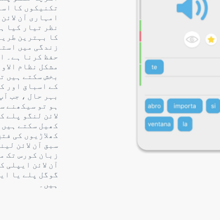
تکنیکوں کا است
امہاری آن لائن 
نظر تیار کیا ہ
کا بہترین طریق
زندگی میں استع
حفظ کرنا ہے۔ ا
مشکل نظام الاوق
بخش سکتے ہیں تو
کے اسباق اور ک
بہر حال ، جب آپ
ہو تو سیکھنے س
لائن لنگو پلے ک
کھیل سکتے ہیں 
کھلاڑیوں کی فتح
سبق آن لائن لین
زبان کورس تک م
آن لائن ایپلی ک
گوگل پلے یا ای
ہیں۔