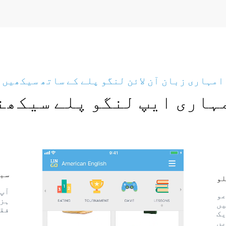
امہاری زبان آن لائن لنگو پلے کے ساتھ سیکھیں
ہاری ایپ لنگو پلے سیکھن
سبق
لو
آپ 
عو
ہزا
یں
فقر
یک
یں