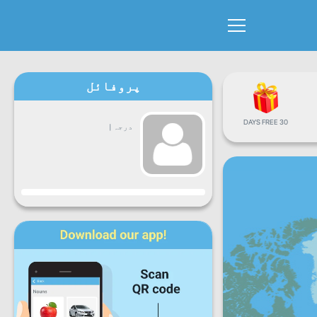
پروفائل
30 DAYS FREE
درجہ
|
پیش رفت
سوموار
منگل
بُدھ
جمعرات