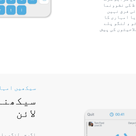
ظ کی نشوونما
ئی فرق نہیں
یا امہاری کا
و ، لنگو پلے
لاحیتوں کی پیش
سیکھیں امہار
سیکھنا
لائن
اگرچہ لنگو پلے 