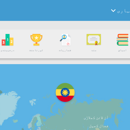
ہاری
اسباق
سند
شماریات
ٹورنامنٹ
درجہبندی
آن لائن کھلاڑی
فعال کھیل