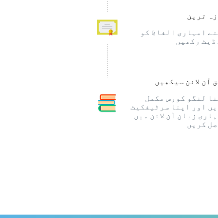
ہ ترین
ے امہاری الفاظ کو
ڈیٹ رکھیں
 آن لائن سیکھیں
ا لنگو کورس مکمل
ں اور اپنا سرٹیفکیٹ
اری زبان آن لائن میں
ل کریں