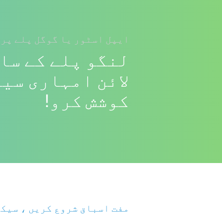
ایپل اسٹور یا گوگل پلے پر 
لنگو پلے کے سا
لائن امہاری سی
کوشش کرو!
مفت اسباق شروع کریں ، سیکھ