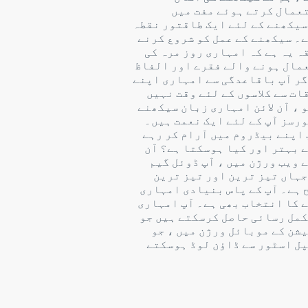
عمال کرتے ہوئے مفت میں
سیکھنے کے لئے ایک طاقتور نقطہ
ے۔ سیکھنے کے عمل کو شروع کرنے
ہ یہ ہے کہ امہاری روز مرہ کی
مال ہونے والے فقرے اور الفاظ
گر آپ باقاعدگی سے امہاری اپنے
ات سے کلاسوں کے لئے وقت نہیں
 ، آن لائن امہاری زبان سیکھنے
ورسز آپ کے لئے ایک نعمت ہیں۔
 اپنے بیڈروم میں آرام کر رہے
ے بہتر اور کیا ہوسکتا ہے؟ آن
ے ویب ورژن میں ، آپ ڈوئل گیم
جہاں تیز ترین اور تیز ترین
 ہے۔ آپ کے پاس بنیادی امہاری
ے کا انتخاب بھی ہے۔ آپ امہاری
کمل رسائی حاصل کرسکتے ہیں جو
یشن کے موبائل ورژن میں ، جو
پل اسٹور سے ڈاؤن لوڈ ہوسکتے