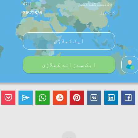
آج کھیلے گئے کھیل
4711
کُل کھیل
31522876
ایک کھلاڑی
ایک سےزائد کھلاڑی