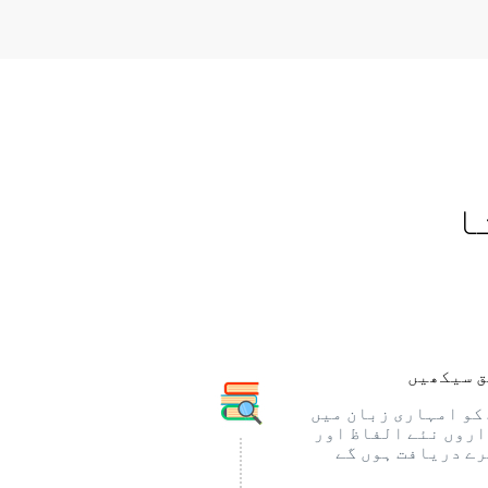
ا
 سیکھیں
کو امہاری زبان میں
روں نئے الفاظ اور
ے دریافت ہوں گے