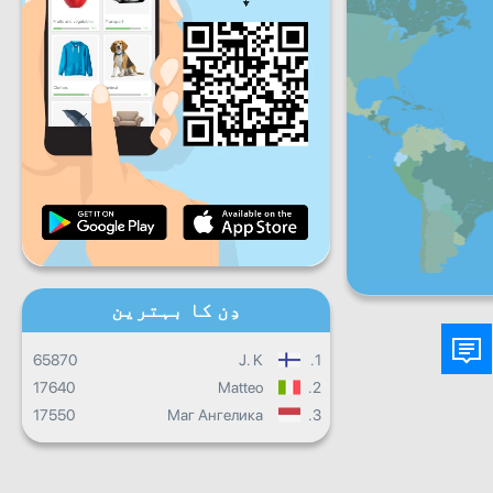
جمعہ
ہفتہ
اِتوار
روزانہ کی پیش رفت
ماہانہ پیش رفت
سند
مجموعی کارکردگی
دِن کا بہترین
65870
J. K
1.
17640
Matteo
2.
17550
Маг Ангелика
3.