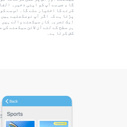
گا ، جس سے آپ کو اپنی ذخیرہ الفا
کرنے کا اختیار ملے گا۔ اس سے کو
پڑتا ہے کہ اگر آپ نوسکھئیے ہیں 
ایک تجربہ کار سیکھنے والے ہیں ت
ہر سطح کے لئے آن لائن سیکھنے کی ص
کش کرتا ہے۔