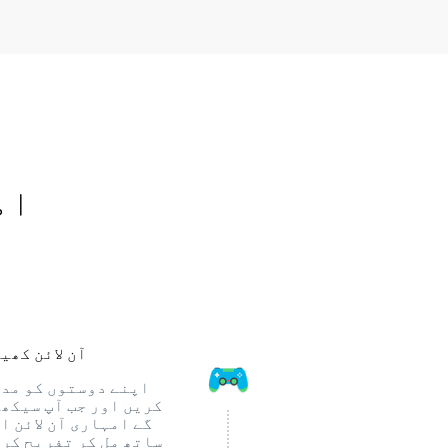
ام
آن لائن کھی
اپنے دوستوں کو مد
کریں اور جب آپ سیکھ
گے امہاری آن لائن ا
ساتھ مل کر تفریح ​​کر