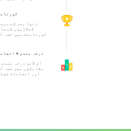
ٹورنامن
دنیا بھر کے دوس
کھلاڑیوں کے سا
ٹورنامنٹ میں حصہ ل
درجہ بندی + انعام
آن لائن درجہ بندی 
مقابلوں میں حصہ ل
اور انعامات جیت