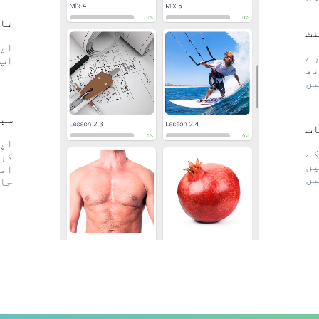
تاز
ٹ
اپن
رے
اپ 
تھ
یں
سبق
ات
اپن
کے
کری
یں
امہ
یں
حاص