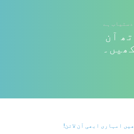
دستیاب ہے
تھ آن
کھیں۔
یں امہاری ابھی آن لائن!