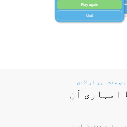
ی مفت میں آن لائن
 امہاری آن
، ہم نے سیکھنے کی آسان