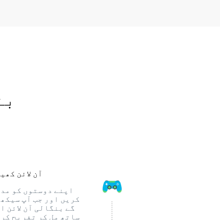
بن
آن لائن کھی
اپنے دوستوں کو مد
کریں اور جب آپ سیکھ
گے بنگالی آن لائن ا
ساتھ مل کر تفریح ​​کر