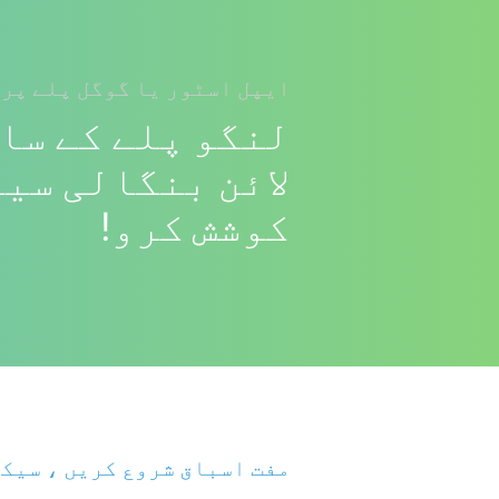
ایپل اسٹور یا گوگل پلے پر 
لنگو پلے کے سا
لائن بنگالی سی
کوشش کرو!
مفت اسباق شروع کریں ، سیکھ