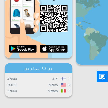
جمعہ
ہفتہ
اِتوار
روزانہ کی پیش رفت
ماہانہ پیش رفت
سند
مجموعی کارکردگی
دِن کا بہترین
47840
J. K
1.
29610
Mauro
2.
27060
Matteo
3.