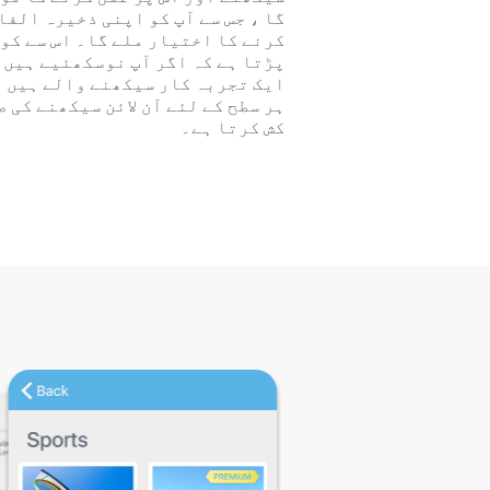
گا ، جس سے آپ کو اپنی ذخیرہ الفا
کرنے کا اختیار ملے گا۔ اس سے کو
پڑتا ہے کہ اگر آپ نوسکھئیے ہیں 
ایک تجربہ کار سیکھنے والے ہیں ت
ہر سطح کے لئے آن لائن سیکھنے کی ص
کش کرتا ہے۔