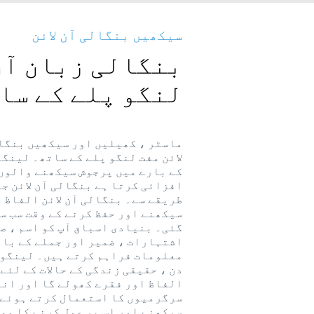
سیکھیں بنگالی آن لائن
بنگالی زبان آن 
لنگو پلے کے سا
ماسٹر ، کھیلیں اور سیکھیں بنگا
لائن مفت لنگو پلے کے ساتھ۔ لینگ
کے بارے میں پرجوش سیکھنے والوں
افزائی کرتا ہے بنگالی آن لائن ج
طریقے سے۔ بنگالی آن لائن الفاظ 
سیکھنے اور حفظ کرنے کے وقت سب س
گئی۔ بنیادی اسباق آپ کو اسم ، ص
اشتہارات ، ضمیر اور جملے کے بار
معلومات فراہم کرتے ہیں۔ لینگو پ
دن ، حقیقی زندگی کے حالات کے لئے
الفاظ اور فقرے کھولے گا اور ان
سرگرمیوں کا استعمال کرتے ہوئے آ
سیکھنے اور اس پر عمل کرنے کا مو