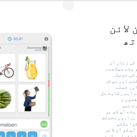
لائن
تھ
لی زبان آن
و پلے سیکھنے
 کی حوصلہ
لدی اور موثر
اور جملے
ے اہم رکاوٹ مل
فتوں ،
ے میں
لے آپ کو ہر
 ہزاروں مختلف
ٹرایکٹو
پ کو آن لائن
قع فراہم کرے