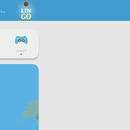
بن
کھیلیں