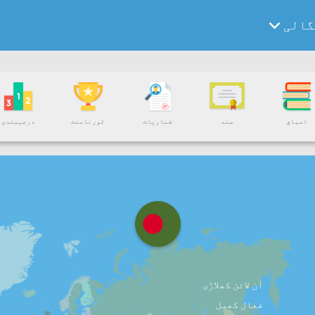
گالی
اسباق
سند
شماریات
ٹورنامنٹ
درجہبندی
آن لائن کھلاڑی
فعال کھیل