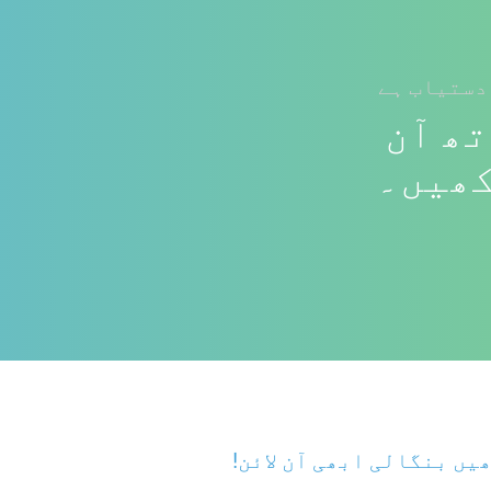
دستیاب ہے
تھ آن
کھیں۔
یں بنگالی ابھی آن لائن!