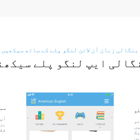
بنگالی زبان آن لائن لنگو پلے کے ساتھ سیکھیں
گالی ایپ لنگو پلے سیکھن
سبق
لو
آپ 
عو
ہزا
یں
فقر
یک
یں