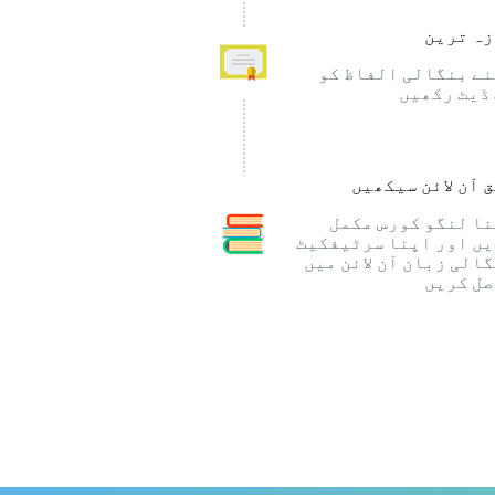
ہ ترین
ے بنگالی الفاظ کو
ڈیٹ رکھیں
 آن لائن سیکھیں
ا لنگو کورس مکمل
ں اور اپنا سرٹیفکیٹ
الی زبان آن لائن میں
ل کریں