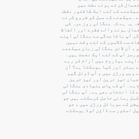
عمال کرتے ہوئے مفت میں
سیکھنے کے لئے ایک طاقتور نقطہ
ے۔ سیکھنے کے عمل کو شروع کرنے
ہ یہ ہے کہ بنگالی روز مرہ کی
مال ہونے والے فقرے اور الفاظ
گر آپ باقاعدگی سے بنگالی اپنے
ات سے کلاسوں کے لئے وقت نہیں
 ، آن لائن بنگالی زبان سیکھنے
ورسز آپ کے لئے ایک نعمت ہیں۔
 اپنے بیڈروم میں آرام کر رہے
ے بہتر اور کیا ہوسکتا ہے؟ آن
ے ویب ورژن میں ، آپ ڈوئل گیم
جہاں تیز ترین اور تیز ترین
 ہے۔ آپ کے پاس بنیادی بنگالی
ے کا انتخاب بھی ہے۔ آپ بنگالی
کمل رسائی حاصل کرسکتے ہیں جو
یشن کے موبائل ورژن میں ، جو
پل اسٹور سے ڈاؤن لوڈ ہوسکتے