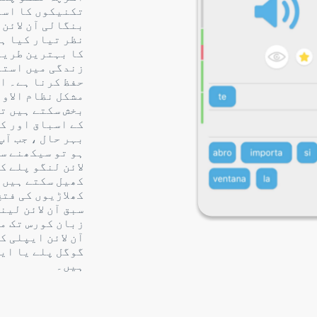
تکنیکوں کا است
بنگالی آن لائن 
نظر تیار کیا ہ
کا بہترین طریق
زندگی میں استع
حفظ کرنا ہے۔ ا
مشکل نظام الاوق
بخش سکتے ہیں تو
کے اسباق اور ک
بہر حال ، جب آپ
ہو تو سیکھنے س
لائن لنگو پلے ک
کھیل سکتے ہیں 
کھلاڑیوں کی فتح
سبق آن لائن لین
زبان کورس تک م
آن لائن ایپلی ک
گوگل پلے یا ای
ہیں۔