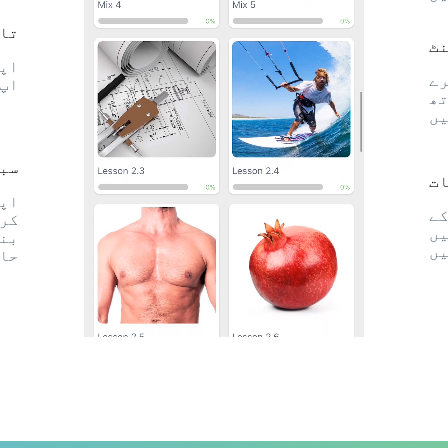
تاز
ٹ
اپن
رے
اپ 
تھ
یں
سبق
ات
اپن
کے
کری
یں
بنگ
یں
حاص