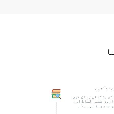
ا
 سیکھیں
کو بنگالی زبان میں
روں نئے الفاظ اور
ے دریافت ہوں گے