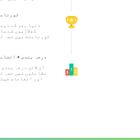
ٹورنامن
دنیا بھر کے دوس
کھلاڑیوں کے سا
ٹورنامنٹ میں حصہ ل
درجہ بندی + انعام
آن لائن درجہ بندی 
مقابلوں میں حصہ ل
اور انعامات جیت