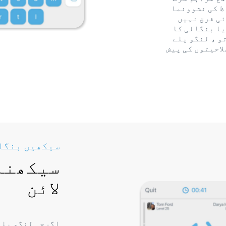
ظ کی نشوونما
ئی فرق نہیں
یا بنگالی کا
و ، لنگو پلے
لاحیتوں کی پیش
سیکھیں بنگال
سیکھنا
لائن
اگرچہ لنگو پلے 