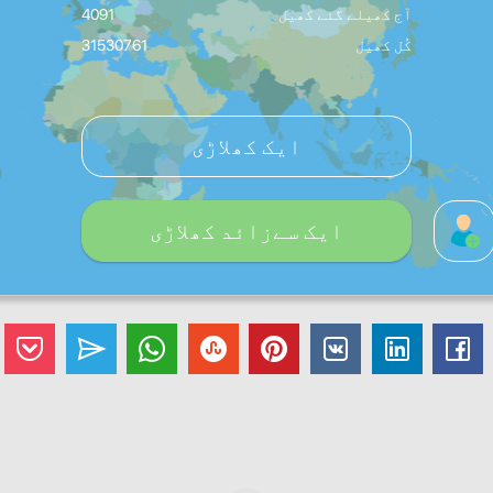
آج کھیلے گئے کھیل
4091
کُل کھیل
31530761
ایک کھلاڑی
ایک سےزائد کھلاڑی