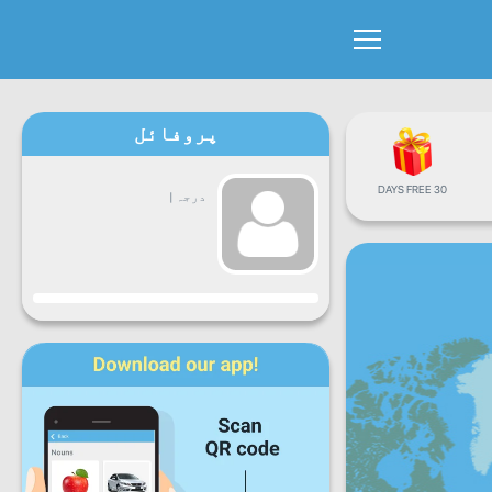
پروفائل
30 DAYS FREE
درجہ
|
پیش رفت
سوموار
منگل
بُدھ
جمعرات