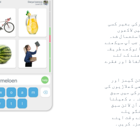
کی بغیر کسی
ں لاکھوں
استعمال شدہ
جب آپ سیکھنے
انوکھے طریقہ
ھنے کے لئے
فاظ اور فقرے
ئن گیمز اور
ی کھلاڑیوں کی
رکی میں سبق
ہ۔ ، کھیلنا
آن لائن سبق
گو پلے
ے وقت اپنے
مزہ کریں۔