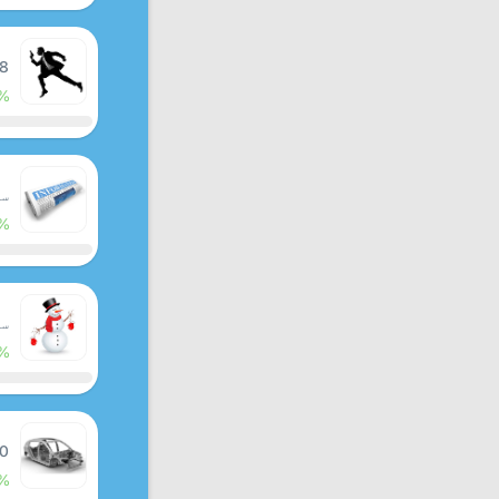
 8
%
سبق
%
سبق
%
10
%