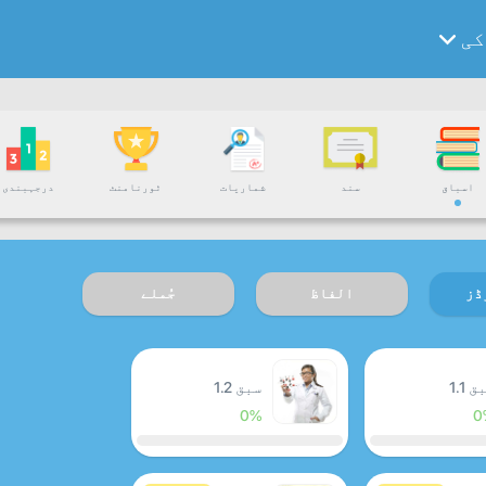
کی
اسباق
سند
شماریات
ٹورنامنٹ
درجہبندی
ڈز
الفاظ
جُملے
 1.1
سبق 1.2
0%
0