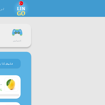
تر
کھیلیں
فلیش کار
سبق
%