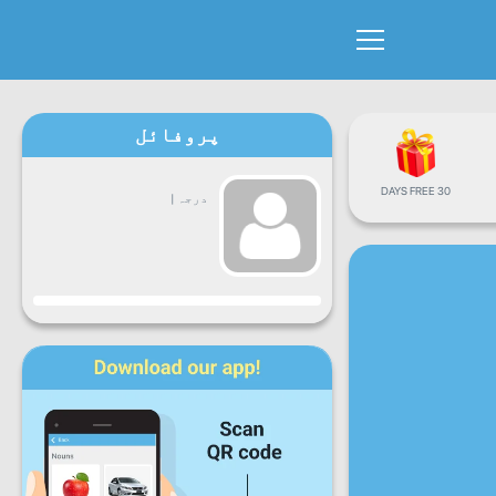
پروفائل
30 DAYS FREE
درجہ
|
پیش رفت
سوموار
منگل
بُدھ
جمعرات