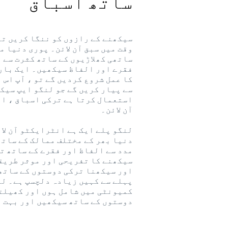
ساتھ اسباق
سیکھنے کے رازوں کو ننگا کریں تر
وقت میں سبق آن لائن۔ پوری دنیا می
ساتھی کھلاڑیوں کے ساتھ کثرت سے 
فقرے اور الفاظ سیکھیں۔ ایک بار 
کا عمل شروع کردیں گے تو ، آپ اس 
سے پیار کریں گے جو لنگو ایپ سیک
استعمال کرتا ہے ترکی اسباق ، ال
آن لائن۔
لنگو پلے ایک ہے انٹرایکٹو آن لا
دنیا بھر کے مختلف ممالک کے ساتھ
مدد سے الفاظ اور فقرے کے ساتھ ت
سیکھنے کا تفریحی اور موثر طریق
اور سیکھنا ترکی دوستوں کے ساتھ 
پہلے سے کہیں زیادہ دلچسپ ہے۔ لن
کمیونٹی میں شامل ہوں اور کھیلت
دوستوں کے ساتھ سیکھیں اور بہت 