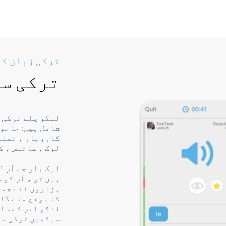
ترکی زبان ک
ترکی سب
لنگو پلے ترکی 
شامل ہیں: جانور
کاروبار ، تعلیم
لوگ ، سائنس ، ک
ایک بار جب آپ ل
ہیں تو ، آپ کو 
ہزاروں نئے جملے
کا موقع ملے گا 
لنگو ایپ کے سات
سیکھیں ترکی سبق