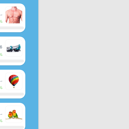
سبق
%
 6
%
سبق
%
سبق
%