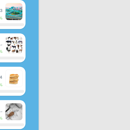
 3
%
سبق
%
 4
%
سبق
%