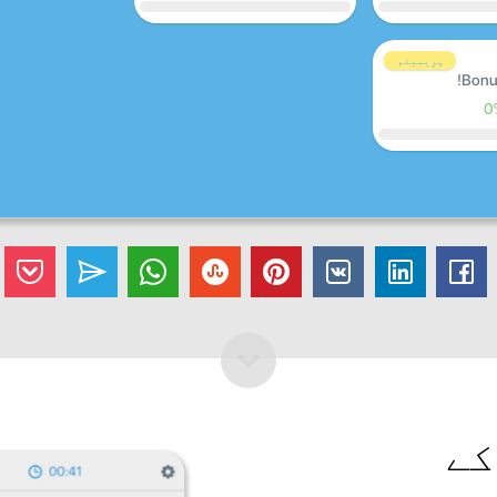
پرِیمیئم
Bonu
0
کے