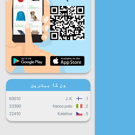
جمعہ
ہفتہ
اِتوار
روزانہ کی پیش رفت
ماہانہ پیش رفت
سند
مجموعی کارکردگی
دِن کا بہترین
63510
J. K
1.
23390
franco polo
2.
22410
Kateřina
3.