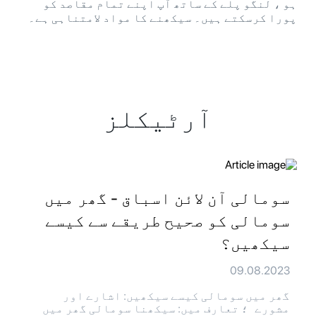
ہو ، لنگو پلے کے ساتھ آپ اپنے تمام مقاصد کو
پورا کرسکتے ہیں۔ سیکھنے کا مواد لامتناہی ہے۔
آرٹیکلز
سومالی آن لائن اسباق - گھر میں
سومالی کو صحیح طریقے سے کیسے
سیکھیں؟
09.08.2023
گھر میں سومالی کیسے سیکھیں: اشارے اور
مشورے ؛ تعارف میں: سیکھنا سومالی گھر میں