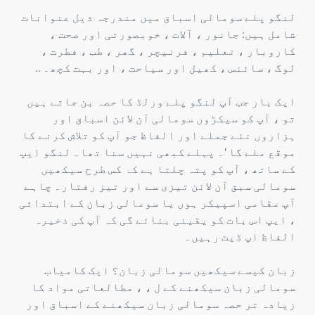
لنگو پلے سومالی اسباق میں مندرجہ ذیل عنوانات
شامل ہیں: جانور ، آلات ، خوبصورتی اور صحت ،
کاروبار ، تعلیم ، فرنیچر ، گھر ، طب ، فطرت ،
لوگ ، سائنس ، کھیل اور سیاحت ، اور بہت کچھ۔ ..
ایک بار جب آپ لنگو پلے ورلڈ کا حصہ بن جاتے ہیں
تو ، آپ کو سیکڑوں سومالی آن لائن اسباق اور
ہزاروں نئے جملے اور الفاظ جو آپ کو تلاش کرنے کا
موقع ملے گا '۔ پہلے کبھی نہیں سنا تھا۔ لنگو ایپ
کے ساتھ ، آپ کو پتہ چلتا ہے کہ کس طرح سیکھیں
سومالی سبق آن لائن تیزی سے اور تیز رفتار۔ چاہے
آپ مقامی اسپیکر ہوں یا سومالی زبان کے ابتدائی
، ایپ اس بات کو یقینی بنائے گی کہ آپ کی ذخیرہ
الفاظ اپ ڈیٹ رہیں۔
زبان کیسے سیکھیں سومالی زبان؟ ایک کامیاب
سومالی زبان سیکھنے کے ل ، ، مطالعاتی مواد کا
زیادہ تر حصہ سومالی زبان سیکھنے کے اسباق اور