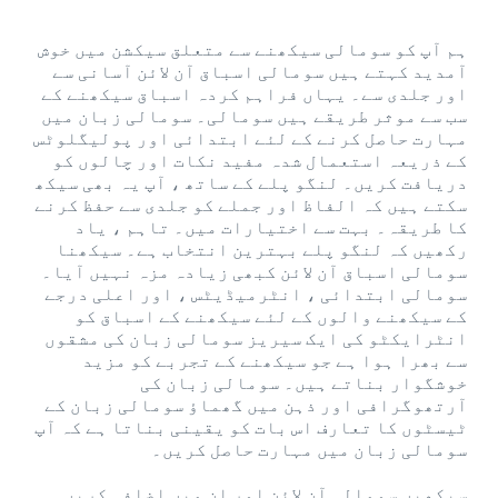
ہم آپ کو سومالی سیکھنے سے متعلق سیکشن میں خوش
آمدید کہتے ہیں سومالی اسباق آن لائن آسانی سے
اور جلدی سے۔ یہاں فراہم کردہ اسباق سیکھنے کے
سب سے موثر طریقے ہیں سومالی۔ سومالی زبان میں
مہارت حاصل کرنے کے لئے ابتدائی اور پولیگلوٹس
کے ذریعہ استعمال شدہ مفید نکات اور چالوں کو
دریافت کریں۔ لنگو پلے کے ساتھ ، آپ یہ بھی سیکھ
سکتے ہیں کہ الفاظ اور جملے کو جلدی سے حفظ کرنے
کا طریقہ۔ بہت سے اختیارات میں۔ تاہم ، یاد
رکھیں کہ لنگو پلے بہترین انتخاب ہے۔ سیکھنا
سومالی اسباق آن لائن کبھی زیادہ مزہ نہیں آیا۔
سومالی ابتدائی ، انٹرمیڈیٹس ، اور اعلی درجے
کے سیکھنے والوں کے لئے سیکھنے کے اسباق کو
انٹرایکٹو کی ایک سیریز سومالی زبان کی مشقوں
سے بھرا ہوا ہے جو سیکھنے کے تجربے کو مزید
خوشگوار بناتے ہیں۔ سومالی زبان کی
آرتھوگرافی اور ذہن میں گھماؤ سومالی زبان کے
ٹیسٹوں کا تعارف اس بات کو یقینی بناتا ہے کہ آپ
سومالی زبان میں مہارت حاصل کریں۔
سیکھیں سومالی آن لائن اور ان میں اضافہ کریں