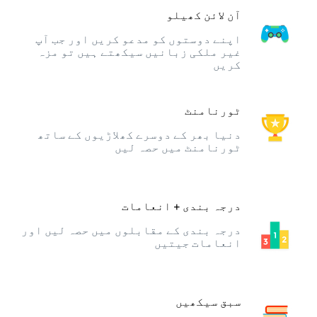
آن لائن کھیلو
اپنے دوستوں کو مدعو کریں اور جب آپ
غیر ملکی زبانیں سیکھتے ہیں تو مزہ
کریں
ٹورنامنٹ
دنیا بھر کے دوسرے کھلاڑیوں کے ساتھ
ٹورنامنٹ میں حصہ لیں
درجہ بندی + انعامات
درجہ بندی کے مقابلوں میں حصہ لیں اور
انعامات جیتیں
سبق سیکھیں