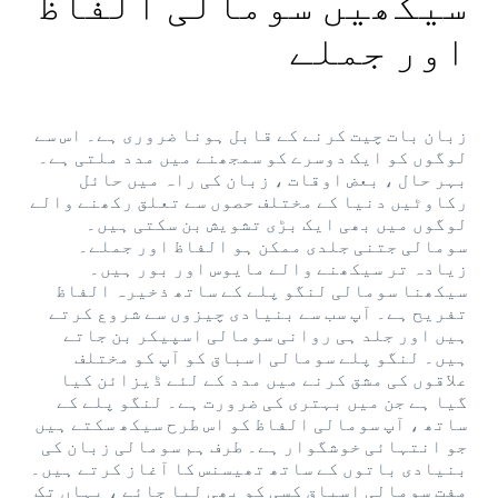
سیکھیں سومالی الفاظ
اور جملے
زبان بات چیت کرنے کے قابل ہونا ضروری ہے۔ اس سے
لوگوں کو ایک دوسرے کو سمجھنے میں مدد ملتی ہے۔
بہر حال ، بعض اوقات ، زبان کی راہ میں حائل
رکاوٹیں دنیا کے مختلف حصوں سے تعلق رکھنے والے
لوگوں میں بھی ایک بڑی تشویش بن سکتی ہیں۔
سومالی جتنی جلدی ممکن ہو الفاظ اور جملے۔
زیادہ تر سیکھنے والے مایوس اور بور ہیں۔
سیکھنا سومالی لنگو پلے کے ساتھ ذخیرہ الفاظ
تفریح ​​ہے۔ آپ سب سے بنیادی چیزوں سے شروع کرتے
ہیں اور جلد ہی روانی سومالی اسپیکر بن جاتے
ہیں۔ لنگو پلے سومالی اسباق کو آپ کو مختلف
علاقوں کی مشق کرنے میں مدد کے لئے ڈیزائن کیا
گیا ہے جن میں بہتری کی ضرورت ہے۔ لنگو پلے کے
ساتھ ، آپ سومالی الفاظ کو اس طرح سیکھ سکتے ہیں
جو انتہائی خوشگوار ہے۔ طرف ہم سومالی زبان کی
بنیادی باتوں کے ساتھ تھیسنس کا آغاز کرتے ہیں۔
مفت سومالی اسباق کسی کو بھی لیا جائے ، یہاں تک