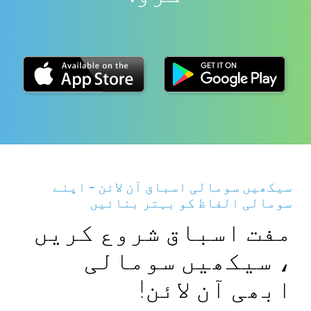
سیکھیں سومالی اسباق آن لائن - اپنے
سومالی الفاظ کو بہتر بنائیں
مفت اسباق شروع کریں
، سیکھیں سومالی
ابھی آن لائن!