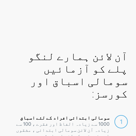
آن لائن ہمارے لنگو
پلے کو آزمائیں
سومالی اسباق اور
کورسز:
سومالی ابتدائی افراد کے لئے اسباق
1000 سے زیادہ الفاظ اور فقرے ، 100 سے
زیادہ آن لائن سومالی ابتدائی ، مشقوں