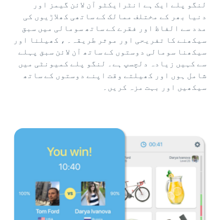
لنگو پلے ایک ہے انٹرایکٹو آن لائن گیمز اور
دنیا بھر کے مختلف ممالک کے ساتھی کھلاڑیوں کی
مدد سے الفاظ اور فقرے کے ساتھ سومالی میں سبق
سیکھنے کا تفریحی اور موثر طریقہ۔ ، کھیلنا اور
سیکھنا سومالی دوستوں کے ساتھ آن لائن سبق پہلے
سے کہیں زیادہ دلچسپ ہے۔ لنگو پلے کمیونٹی میں
شامل ہوں اور کھیلتے وقت اپنے دوستوں کے ساتھ
سیکھیں اور بہت مزہ کریں۔