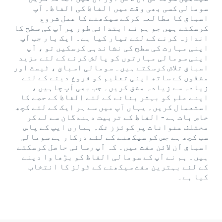
سومالی کسی بھی وقت میں الفاظ کی الفاظ۔ آپ
اسباق کا مطالعہ کرکے سیکھنے کا عمل شروع
کرسکتے ہیں جو ہم نے ابتدائی طور پر آپ کی سطح کا
اندازہ کرنے کے لئے تیار کیا ہے۔ ایک بار جب آپ
اپنی مہارت کی سطح کی نشاندہی کرسکیں تو ، آپ
اپنی سومالی مہارتوں کو پالش کرنے کے لئے مزید
اسباق تلاش کرسکتے ہیں۔ سومالی اسباق ، ٹیسٹ اور
مشقوں کے ساتھ اپنی تعلیم کو فروغ دینے کے لئے
زیادہ سے زیادہ مشق کریں۔ جب بھی آپ چاہیں ،
اپنے علم کو بہتر بنانے کے لئے الفاظ کے حصے کا
استعمال کریں۔ یہاں آپ میں سے ہر ایک کے لئے کچھ
خاص بات ہے - الفاظ کے تربیت دہندگان سے لے کر
مختلف عنوانات پر کوئزز تک۔ ہماری ایپ کے پاس
سب کچھ ہے جس کو سیکھنے کے لئے درکار ہے سومالی
اسباق آن لائن مفت میں۔ کہ آپ رسائی حاصل کرسکتے
ہیں۔ ہم نے آپ کے سومالی الفاظ کو بڑھاوا دینے
کے لئے بہترین مفت سیکھنے کے ٹولز کا انتخاب
کیا ہے۔