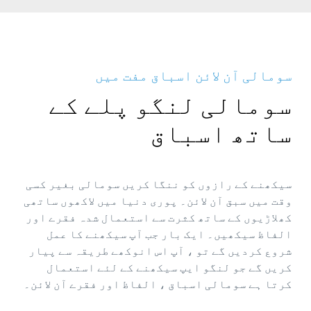
سومالی آن لائن اسباق مفت میں
سومالی لنگو پلے کے
ساتھ اسباق
سیکھنے کے رازوں کو ننگا کریں سومالی بغیر کسی
وقت میں سبق آن لائن۔ پوری دنیا میں لاکھوں ساتھی
کھلاڑیوں کے ساتھ کثرت سے استعمال شدہ فقرے اور
الفاظ سیکھیں۔ ایک بار جب آپ سیکھنے کا عمل
شروع کردیں گے تو ، آپ اس انوکھے طریقہ سے پیار
کریں گے جو لنگو ایپ سیکھنے کے لئے استعمال
کرتا ہے سومالی اسباق ، الفاظ اور فقرے آن لائن۔