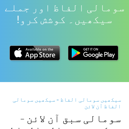
سومالی الفاظ اور جملے
سیکھیں۔ کوشش کرو!
سیکھیں سومالی الفاظ - سیکھیں سومالی
الفاظ آن لائن
سومالی سبق آن لائن -