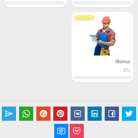
پرِیمیئم
Bonus!
0%