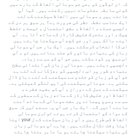
کہ ان لوگوں کو بھی جو سومالی الفاظ کے بارے میں
کوئی سابقہ ​​معلومات نہیں رکھتے ہیں۔ کیا آپ
جانتے ہیں ، سومالی میں الفاظ سیکھنے کے لئے
ایک مناسب نقطہ نظر کی ضرورت ہے؟ ہر سبق ہر دن کے
دلچسپ جملے ، الفاظ ، مشق استعمال ، ٹیسٹ ، تلفظ
چیک ، اور متحرک فلیش کارڈز کے ساتھ آتا ہے۔ آپ
اپنے مالک ہیں اور جو کچھ آپ سیکھنا چاہتے ہیں
اس کا انتخاب کرسکتے ہیں۔ ایک بار جب آپ سومالی
زبان کی بنیادی باتوں کو جلد بناتے ہیں تو ، آپ
اس سبق پر کود سکتے ہیں جو آپ کو سب سے زیادہ
دلچسپی دیتے ہیں۔ سومالی زبان کی ابتدائی سطح
بنیادی طور پر اس دلچسپی کو بھڑکانے کے لئے ہے
جو آپ کو زبان کو جلدی سے سیکھنے کے لئے دباؤ ڈال
سکتی ہے۔ سومالی سیکھنے کی ایپ لنگو کھیلتی ہے۔
سیکھنے کے عمل کے دوران ، آپ کو مفید فقرے ،
الفاظ اور فلیش کارڈز کے ساتھ زبان کے سبقوں کے
سب سے وسیع پیمانے پر مفت سومالی کے ساتھ آمنے
سامنے آئیں گے۔ ایک بار جب آپ یہ سمجھ لیں کہ سبق
کے مواد کو استعمال کرتے ہوئے ٹولرن سومالی
الفاظ کس طرح ہیں ، آپ زبان سیکھنے کے ل your اپنا
اپنا وقت نکال سکتے ہیں۔ چاہے آپ سومالی زبان
کی بنیاد سیکھنا چاہتے ہو یا ماہر بننا چاہتے