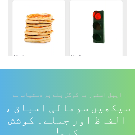
ایپل اسٹور یا گوگل پلے پر دستیاب ہے
سیکھیں سومالی اسباق ،
الفاظ اور جملے۔ کوشش
کرو!