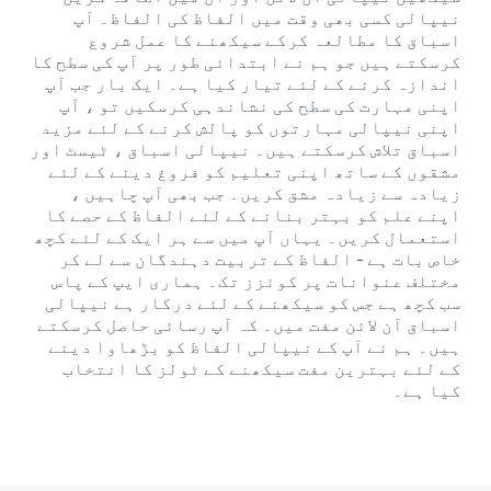
نیپالی کسی بھی وقت میں الفاظ کی الفاظ۔ آپ
اسباق کا مطالعہ کرکے سیکھنے کا عمل شروع
کرسکتے ہیں جو ہم نے ابتدائی طور پر آپ کی سطح کا
اندازہ کرنے کے لئے تیار کیا ہے۔ ایک بار جب آپ
اپنی مہارت کی سطح کی نشاندہی کرسکیں تو ، آپ
اپنی نیپالی مہارتوں کو پالش کرنے کے لئے مزید
اسباق تلاش کرسکتے ہیں۔ نیپالی اسباق ، ٹیسٹ اور
مشقوں کے ساتھ اپنی تعلیم کو فروغ دینے کے لئے
زیادہ سے زیادہ مشق کریں۔ جب بھی آپ چاہیں ،
اپنے علم کو بہتر بنانے کے لئے الفاظ کے حصے کا
استعمال کریں۔ یہاں آپ میں سے ہر ایک کے لئے کچھ
خاص بات ہے - الفاظ کے تربیت دہندگان سے لے کر
مختلف عنوانات پر کوئزز تک۔ ہماری ایپ کے پاس
سب کچھ ہے جس کو سیکھنے کے لئے درکار ہے نیپالی
اسباق آن لائن مفت میں۔ کہ آپ رسائی حاصل کرسکتے
ہیں۔ ہم نے آپ کے نیپالی الفاظ کو بڑھاوا دینے
کے لئے بہترین مفت سیکھنے کے ٹولز کا انتخاب
کیا ہے۔