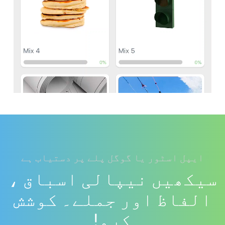
ایپل اسٹور یا گوگل پلے پر دستیاب ہے
سیکھیں نیپالی اسباق ،
الفاظ اور جملے۔ کوشش
کرو!