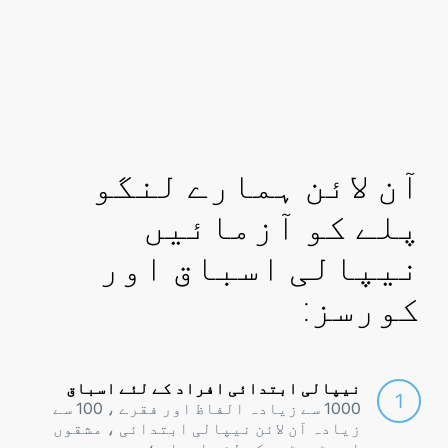
آن لائن ہمارے لنگو
پلے کو آزمائیں
نیپالی اسباق اور
کورسز:
نیپالی ابتدائی افراد کے لئے اسباق
1000 سے زیادہ الفاظ اور فقرے ، 100 سے
زیادہ آن لائن نیپالی ابتدائی ، مشقوں