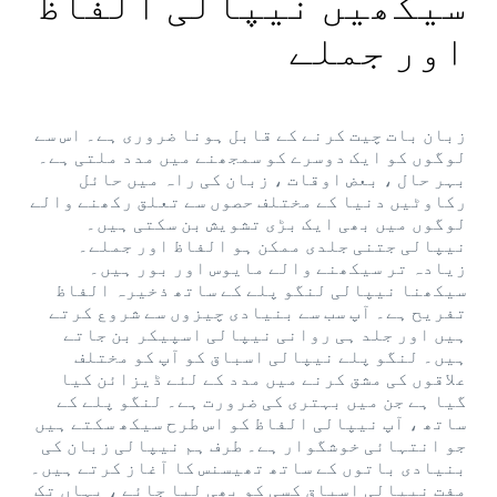
سیکھیں نیپالی الفاظ
اور جملے
زبان بات چیت کرنے کے قابل ہونا ضروری ہے۔ اس سے
لوگوں کو ایک دوسرے کو سمجھنے میں مدد ملتی ہے۔
بہر حال ، بعض اوقات ، زبان کی راہ میں حائل
رکاوٹیں دنیا کے مختلف حصوں سے تعلق رکھنے والے
لوگوں میں بھی ایک بڑی تشویش بن سکتی ہیں۔
نیپالی جتنی جلدی ممکن ہو الفاظ اور جملے۔
زیادہ تر سیکھنے والے مایوس اور بور ہیں۔
سیکھنا نیپالی لنگو پلے کے ساتھ ذخیرہ الفاظ
تفریح ​​ہے۔ آپ سب سے بنیادی چیزوں سے شروع کرتے
ہیں اور جلد ہی روانی نیپالی اسپیکر بن جاتے
ہیں۔ لنگو پلے نیپالی اسباق کو آپ کو مختلف
علاقوں کی مشق کرنے میں مدد کے لئے ڈیزائن کیا
گیا ہے جن میں بہتری کی ضرورت ہے۔ لنگو پلے کے
ساتھ ، آپ نیپالی الفاظ کو اس طرح سیکھ سکتے ہیں
جو انتہائی خوشگوار ہے۔ طرف ہم نیپالی زبان کی
بنیادی باتوں کے ساتھ تھیسنس کا آغاز کرتے ہیں۔
مفت نیپالی اسباق کسی کو بھی لیا جائے ، یہاں تک