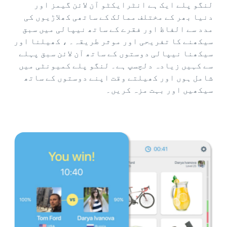
لنگو پلے ایک ہے انٹرایکٹو آن لائن گیمز اور
دنیا بھر کے مختلف ممالک کے ساتھی کھلاڑیوں کی
مدد سے الفاظ اور فقرے کے ساتھ نیپالی میں سبق
سیکھنے کا تفریحی اور موثر طریقہ۔ ، کھیلنا اور
سیکھنا نیپالی دوستوں کے ساتھ آن لائن سبق پہلے
سے کہیں زیادہ دلچسپ ہے۔ لنگو پلے کمیونٹی میں
شامل ہوں اور کھیلتے وقت اپنے دوستوں کے ساتھ
سیکھیں اور بہت مزہ کریں۔