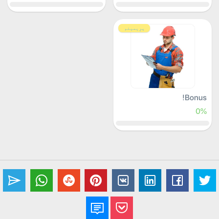
پرِیمیئم
Bonus!
0%