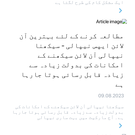
ایک مشکل کام کی طرح لگتا ہے
مطالعہ کرنے کے لئے بہترین آن
لائن ایپس نیپالی - سیکھنا
نیپالی آن لائن سیکھنے کے
امکانات کی بدولت زیادہ سے
زیادہ قابل رسائی ہوتا جارہا
ہے
09.08.2023
سیکھنا نیپالی آن لائن سیکھنے کے امکانات کی
بدولت زیادہ سے زیادہ قابل رسائی ہوتا جارہا
ہے۔ آج مارکیٹ میں بہت ساری نیپالی