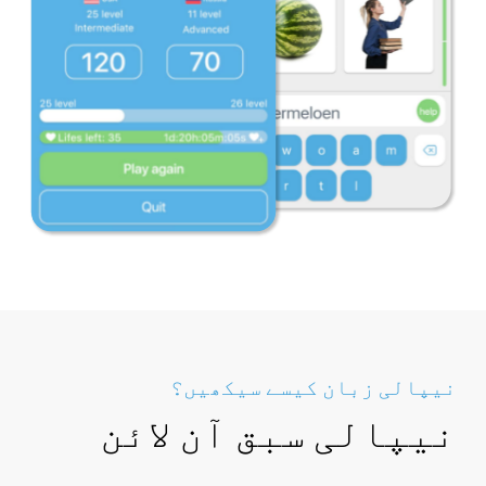
نیپالی زبان کیسے سیکھیں؟
نیپالی سبق آن لائن