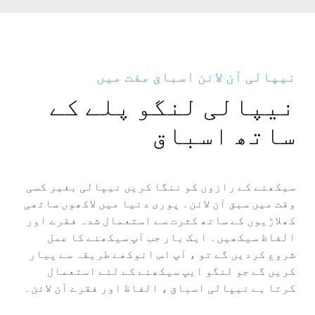
نیپالی آن لائن اسباق مفت میں
نیپالی لنگو پلے کے
ساتھ اسباق
سیکھنے کے رازوں کو ننگا کریں نیپالی بغیر کسی
وقت میں سبق آن لائن۔ پوری دنیا میں لاکھوں ساتھی
کھلاڑیوں کے ساتھ کثرت سے استعمال شدہ فقرے اور
الفاظ سیکھیں۔ ایک بار جب آپ سیکھنے کا عمل
شروع کردیں گے تو ، آپ اس انوکھے طریقہ سے پیار
کریں گے جو لنگو ایپ سیکھنے کے لئے استعمال
کرتا ہے نیپالی اسباق ، الفاظ اور فقرے آن لائن۔