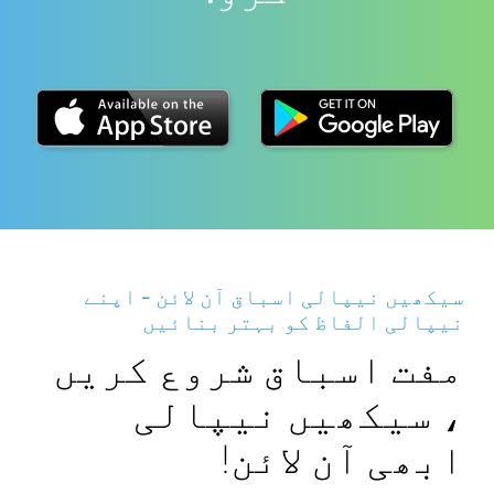
سیکھیں نیپالی اسباق آن لائن - اپنے
نیپالی الفاظ کو بہتر بنائیں
مفت اسباق شروع کریں
، سیکھیں نیپالی
ابھی آن لائن!