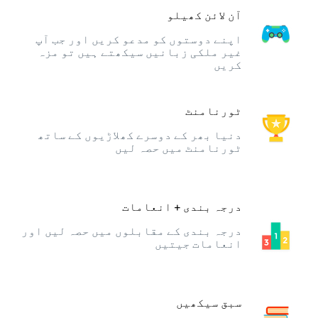
آن لائن کھیلو
اپنے دوستوں کو مدعو کریں اور جب آپ
غیر ملکی زبانیں سیکھتے ہیں تو مزہ
کریں
ٹورنامنٹ
دنیا بھر کے دوسرے کھلاڑیوں کے ساتھ
ٹورنامنٹ میں حصہ لیں
درجہ بندی + انعامات
درجہ بندی کے مقابلوں میں حصہ لیں اور
انعامات جیتیں
سبق سیکھیں