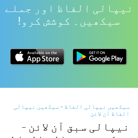
نیپالی الفاظ اور جملے
سیکھیں۔ کوشش کرو!
سیکھیں نیپالی الفاظ - سیکھیں نیپالی
الفاظ آن لائن
نیپالی سبق آن لائن -