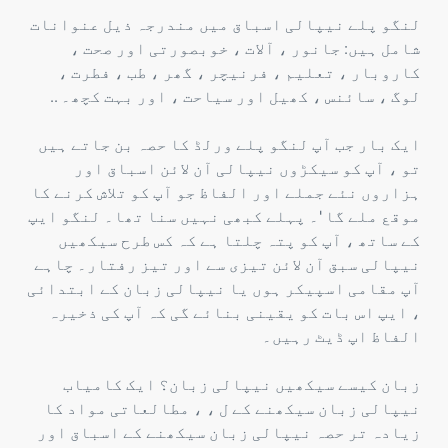
لنگو پلے نیپالی اسباق میں مندرجہ ذیل عنوانات
شامل ہیں: جانور ، آلات ، خوبصورتی اور صحت ،
کاروبار ، تعلیم ، فرنیچر ، گھر ، طب ، فطرت ،
لوگ ، سائنس ، کھیل اور سیاحت ، اور بہت کچھ۔ ..
ایک بار جب آپ لنگو پلے ورلڈ کا حصہ بن جاتے ہیں
تو ، آپ کو سیکڑوں نیپالی آن لائن اسباق اور
ہزاروں نئے جملے اور الفاظ جو آپ کو تلاش کرنے کا
موقع ملے گا '۔ پہلے کبھی نہیں سنا تھا۔ لنگو ایپ
کے ساتھ ، آپ کو پتہ چلتا ہے کہ کس طرح سیکھیں
نیپالی سبق آن لائن تیزی سے اور تیز رفتار۔ چاہے
آپ مقامی اسپیکر ہوں یا نیپالی زبان کے ابتدائی
، ایپ اس بات کو یقینی بنائے گی کہ آپ کی ذخیرہ
الفاظ اپ ڈیٹ رہیں۔
زبان کیسے سیکھیں نیپالی زبان؟ ایک کامیاب
نیپالی زبان سیکھنے کے ل ، ، مطالعاتی مواد کا
زیادہ تر حصہ نیپالی زبان سیکھنے کے اسباق اور