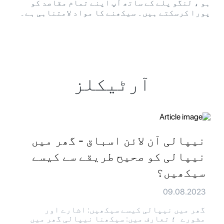
ہو ، لنگو پلے کے ساتھ آپ اپنے تمام مقاصد کو
پورا کرسکتے ہیں۔ سیکھنے کا مواد لامتناہی ہے۔
آرٹیکلز
نیپالی آن لائن اسباق - گھر میں
نیپالی کو صحیح طریقے سے کیسے
سیکھیں؟
09.08.2023
گھر میں نیپالی کیسے سیکھیں: اشارے اور
مشورے ؛ تعارف میں: سیکھنا نیپالی گھر میں