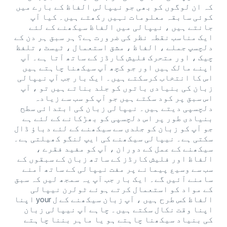
کہ ان لوگوں کو بھی جو نیپالی الفاظ کے بارے میں
کوئی سابقہ ​​معلومات نہیں رکھتے ہیں۔ کیا آپ
جانتے ہیں ، نیپالی میں الفاظ سیکھنے کے لئے
ایک مناسب نقطہ نظر کی ضرورت ہے؟ ہر سبق ہر دن کے
دلچسپ جملے ، الفاظ ، مشق استعمال ، ٹیسٹ ، تلفظ
چیک ، اور متحرک فلیش کارڈز کے ساتھ آتا ہے۔ آپ
اپنے مالک ہیں اور جو کچھ آپ سیکھنا چاہتے ہیں
اس کا انتخاب کرسکتے ہیں۔ ایک بار جب آپ نیپالی
زبان کی بنیادی باتوں کو جلد بناتے ہیں تو ، آپ
اس سبق پر کود سکتے ہیں جو آپ کو سب سے زیادہ
دلچسپی دیتے ہیں۔ نیپالی زبان کی ابتدائی سطح
بنیادی طور پر اس دلچسپی کو بھڑکانے کے لئے ہے
جو آپ کو زبان کو جلدی سے سیکھنے کے لئے دباؤ ڈال
سکتی ہے۔ نیپالی سیکھنے کی ایپ لنگو کھیلتی ہے۔
سیکھنے کے عمل کے دوران ، آپ کو مفید فقرے ،
الفاظ اور فلیش کارڈز کے ساتھ زبان کے سبقوں کے
سب سے وسیع پیمانے پر مفت نیپالی کے ساتھ آمنے
سامنے آئیں گے۔ ایک بار جب آپ یہ سمجھ لیں کہ سبق
کے مواد کو استعمال کرتے ہوئے ٹولرن نیپالی
الفاظ کس طرح ہیں ، آپ زبان سیکھنے کے ل your اپنا
اپنا وقت نکال سکتے ہیں۔ چاہے آپ نیپالی زبان
کی بنیاد سیکھنا چاہتے ہو یا ماہر بننا چاہتے