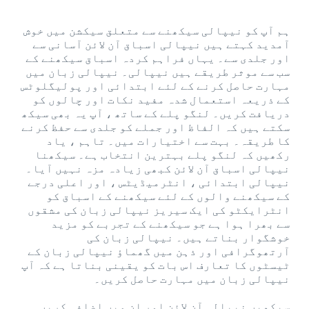
ہم آپ کو نیپالی سیکھنے سے متعلق سیکشن میں خوش
آمدید کہتے ہیں نیپالی اسباق آن لائن آسانی سے
اور جلدی سے۔ یہاں فراہم کردہ اسباق سیکھنے کے
سب سے موثر طریقے ہیں نیپالی۔ نیپالی زبان میں
مہارت حاصل کرنے کے لئے ابتدائی اور پولیگلوٹس
کے ذریعہ استعمال شدہ مفید نکات اور چالوں کو
دریافت کریں۔ لنگو پلے کے ساتھ ، آپ یہ بھی سیکھ
سکتے ہیں کہ الفاظ اور جملے کو جلدی سے حفظ کرنے
کا طریقہ۔ بہت سے اختیارات میں۔ تاہم ، یاد
رکھیں کہ لنگو پلے بہترین انتخاب ہے۔ سیکھنا
نیپالی اسباق آن لائن کبھی زیادہ مزہ نہیں آیا۔
نیپالی ابتدائی ، انٹرمیڈیٹس ، اور اعلی درجے
کے سیکھنے والوں کے لئے سیکھنے کے اسباق کو
انٹرایکٹو کی ایک سیریز نیپالی زبان کی مشقوں
سے بھرا ہوا ہے جو سیکھنے کے تجربے کو مزید
خوشگوار بناتے ہیں۔ نیپالی زبان کی
آرتھوگرافی اور ذہن میں گھماؤ نیپالی زبان کے
ٹیسٹوں کا تعارف اس بات کو یقینی بناتا ہے کہ آپ
نیپالی زبان میں مہارت حاصل کریں۔
سیکھیں نیپالی آن لائن اور ان میں اضافہ کریں