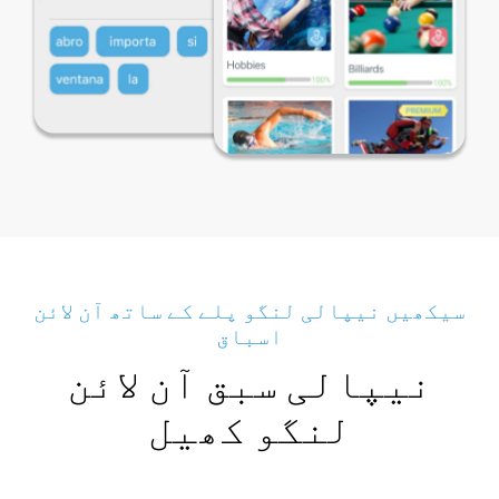
سیکھیں نیپالی لنگو پلے کے ساتھ آن لائن
اسباق
نیپالی سبق آن لائن
لنگو کھیل