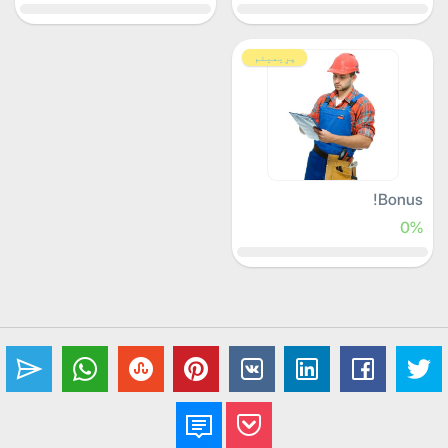
پرِیمیئم
Bonus!
0%