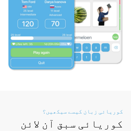
کوریائی زبان کیسے سیکھیں؟
کوریائی سبق آن لائن