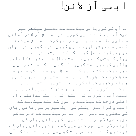
ابھی آن لائن!
ہم آپ کو کوریائی سیکھنے سے متعلق سیکشن میں
خوش آمدید کہتے ہیں کوریائی اسباق آن لائن آسانی
سے اور جلدی سے۔ یہاں فراہم کردہ اسباق سیکھنے
کے سب سے موثر طریقے ہیں کوریائی۔ کوریائی زبان
میں مہارت حاصل کرنے کے لئے ابتدائی اور
پولیگلوٹس کے ذریعہ استعمال شدہ مفید نکات اور
چالوں کو دریافت کریں۔ لنگو پلے کے ساتھ ، آپ یہ
بھی سیکھ سکتے ہیں کہ الفاظ اور جملے کو جلدی سے
حفظ کرنے کا طریقہ۔ بہت سے اختیارات میں۔ تاہم
، یاد رکھیں کہ لنگو پلے بہترین انتخاب ہے۔
سیکھنا کوریائی اسباق آن لائن کبھی زیادہ مزہ
نہیں آیا۔ کوریائی ابتدائی ، انٹرمیڈیٹس ، اور
اعلی درجے کے سیکھنے والوں کے لئے سیکھنے کے
اسباق کو انٹرایکٹو کی ایک سیریز کوریائی زبان
کی مشقوں سے بھرا ہوا ہے جو سیکھنے کے تجربے کو
مزید خوشگوار بناتے ہیں۔ کوریائی زبان کی
آرتھوگرافی اور ذہن میں گھماؤ کوریائی زبان کے
ٹیسٹوں کا تعارف اس بات کو یقینی بناتا ہے کہ آپ