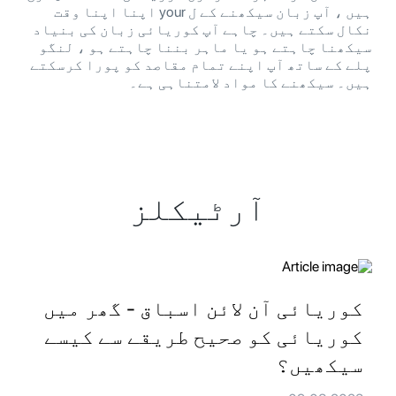
ہیں ، آپ زبان سیکھنے کے ل your اپنا اپنا وقت
نکال سکتے ہیں۔ چاہے آپ کوریائی زبان کی بنیاد
سیکھنا چاہتے ہو یا ماہر بننا چاہتے ہو ، لنگو
پلے کے ساتھ آپ اپنے تمام مقاصد کو پورا کرسکتے
ہیں۔ سیکھنے کا مواد لامتناہی ہے۔
آرٹیکلز
کوریائی آن لائن اسباق - گھر میں
کوریائی کو صحیح طریقے سے کیسے
سیکھیں؟