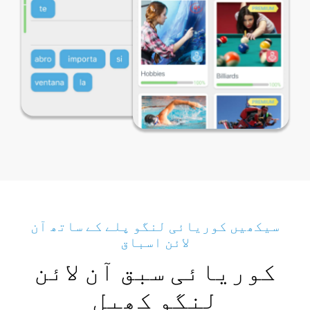
سیکھیں کوریائی لنگو پلے کے ساتھ آن
لائن اسباق
کوریائی سبق آن لائن
لنگو کھیل