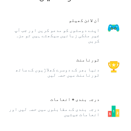
آن لائن کھیلو
اپنے دوستوں کو مدعو کریں اور جب آپ
غیر ملکی زبانیں سیکھتے ہیں تو مزہ
کریں
ٹورنامنٹ
دنیا بھر کے دوسرے کھلاڑیوں کے ساتھ
ٹورنامنٹ میں حصہ لیں
درجہ بندی + انعامات
درجہ بندی کے مقابلوں میں حصہ لیں اور
انعامات جیتیں