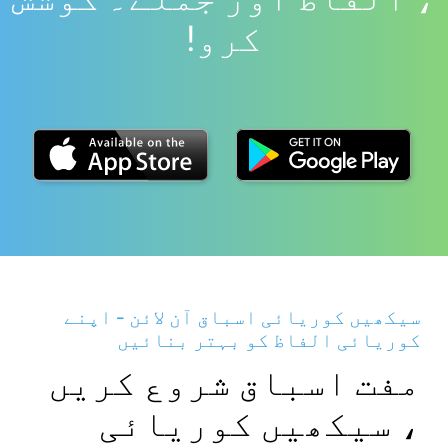
کرو!
سیکھیں کوریائی اسباق آن لائن - اپنے
کوریائی الفاظ کو بہتر بنائیں
مفت اسباق شروع کریں
، سیکھیں کوریائی