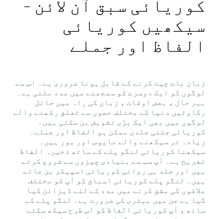
کوریائی سبق آن لائن -
سیکھیں کوریائی
الفاظ اور جملے
زبان بات چیت کرنے کے قابل ہونا ضروری ہے۔ اس سے
لوگوں کو ایک دوسرے کو سمجھنے میں مدد ملتی ہے۔
بہر حال ، بعض اوقات ، زبان کی راہ میں حائل
رکاوٹیں دنیا کے مختلف حصوں سے تعلق رکھنے والے
لوگوں میں بھی ایک بڑی تشویش بن سکتی ہیں۔
کوریائی جتنی جلدی ممکن ہو الفاظ اور جملے۔
زیادہ تر سیکھنے والے مایوس اور بور ہیں۔
سیکھنا کوریائی لنگو پلے کے ساتھ ذخیرہ الفاظ
تفریح ​​ہے۔ آپ سب سے بنیادی چیزوں سے شروع کرتے
ہیں اور جلد ہی روانی کوریائی اسپیکر بن جاتے
ہیں۔ لنگو پلے کوریائی اسباق کو آپ کو مختلف
علاقوں کی مشق کرنے میں مدد کے لئے ڈیزائن کیا
گیا ہے جن میں بہتری کی ضرورت ہے۔ لنگو پلے کے
ساتھ ، آپ کوریائی الفاظ کو اس طرح سیکھ سکتے