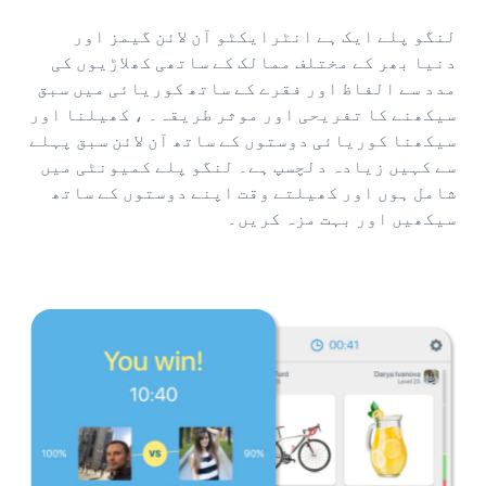
لنگو پلے ایک ہے انٹرایکٹو آن لائن گیمز اور
دنیا بھر کے مختلف ممالک کے ساتھی کھلاڑیوں کی
مدد سے الفاظ اور فقرے کے ساتھ کوریائی میں سبق
سیکھنے کا تفریحی اور موثر طریقہ۔ ، کھیلنا اور
سیکھنا کوریائی دوستوں کے ساتھ آن لائن سبق پہلے
سے کہیں زیادہ دلچسپ ہے۔ لنگو پلے کمیونٹی میں
شامل ہوں اور کھیلتے وقت اپنے دوستوں کے ساتھ
سیکھیں اور بہت مزہ کریں۔