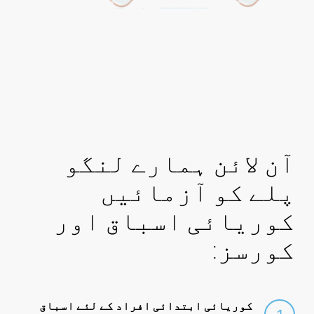
آن لائن ہمارے لنگو
پلے کو آزمائیں
کوریائی اسباق اور
کورسز:
کوریائی ابتدائی افراد کے لئے اسباق