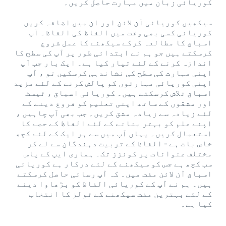
کوریائی زبان میں مہارت حاصل کریں۔
سیکھیں کوریائی آن لائن اور ان میں اضافہ کریں
کوریائی کسی بھی وقت میں الفاظ کی الفاظ۔ آپ
اسباق کا مطالعہ کرکے سیکھنے کا عمل شروع
کرسکتے ہیں جو ہم نے ابتدائی طور پر آپ کی سطح کا
اندازہ کرنے کے لئے تیار کیا ہے۔ ایک بار جب آپ
اپنی مہارت کی سطح کی نشاندہی کرسکیں تو ، آپ
اپنی کوریائی مہارتوں کو پالش کرنے کے لئے مزید
اسباق تلاش کرسکتے ہیں۔ کوریائی اسباق ، ٹیسٹ
اور مشقوں کے ساتھ اپنی تعلیم کو فروغ دینے کے
لئے زیادہ سے زیادہ مشق کریں۔ جب بھی آپ چاہیں ،
اپنے علم کو بہتر بنانے کے لئے الفاظ کے حصے کا
استعمال کریں۔ یہاں آپ میں سے ہر ایک کے لئے کچھ
خاص بات ہے - الفاظ کے تربیت دہندگان سے لے کر
مختلف عنوانات پر کوئزز تک۔ ہماری ایپ کے پاس
سب کچھ ہے جس کو سیکھنے کے لئے درکار ہے کوریائی
اسباق آن لائن مفت میں۔ کہ آپ رسائی حاصل کرسکتے
ہیں۔ ہم نے آپ کے کوریائی الفاظ کو بڑھاوا دینے
کے لئے بہترین مفت سیکھنے کے ٹولز کا انتخاب
کیا ہے۔