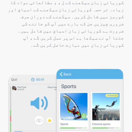
کوریائی زبان سیکھنے کے ل ، ، مطالعاتی مواد کا
زیادہ تر حصہ کوریائی زبان سیکھنے کے اسباق اور
کورسز میں شامل کریں۔ سیکھنے کے دوران صرف
ضروری چیزیں جن کے بارے میں آپ کو جاننے کی
ضرورت ہے کوریائی زبان اسباق میں شامل ہیں۔
جتنا آپ نے سیکھا ہے اس پر عمل کریں گے ، آپ
کوریائی زبان میں مہارت حاصل کریں گے۔