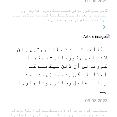
09.08.2023
گھر میں کوریائی کیسے سیکھیں: اشارے اور
مشورے ؛ تعارف میں: سیکھنا کوریائی گھر میں
ایک مشکل کام کی طرح لگتا ہے
مطالعہ کرنے کے لئے بہترین آن
لائن ایپس کوریائی - سیکھنا
کوریائی آن لائن سیکھنے کے
امکانات کی بدولت زیادہ سے
زیادہ قابل رسائی ہوتا جارہا
ہے
09.08.2023
سیکھنا کوریائی آن لائن سیکھنے کے امکانات کی
بدولت زیادہ سے زیادہ قابل رسائی ہوتا جارہا