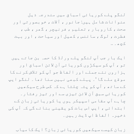
لنگو پلے کوریائی اسباق میں مندرجہ ذیل
عنوانات شامل ہیں: جانور ، آلات ، خوبصورتی اور
صحت ، کاروبار ، تعلیم ، فرنیچر ، گھر ، طب ،
فطرت ، لوگ ، سائنس ، کھیل اور سیاحت ، اور بہت
کچھ۔ ..
ایک بار جب آپ لنگو پلے ورلڈ کا حصہ بن جاتے ہیں
تو ، آپ کو سیکڑوں کوریائی آن لائن اسباق اور
ہزاروں نئے جملے اور الفاظ جو آپ کو تلاش کرنے کا
موقع ملے گا '۔ پہلے کبھی نہیں سنا تھا۔ لنگو ایپ
کے ساتھ ، آپ کو پتہ چلتا ہے کہ کس طرح سیکھیں
کوریائی سبق آن لائن تیزی سے اور تیز رفتار۔
چاہے آپ مقامی اسپیکر ہوں یا کوریائی زبان کے
ابتدائی ، ایپ اس بات کو یقینی بنائے گی کہ آپ کی
ذخیرہ الفاظ اپ ڈیٹ رہیں۔
زبان کیسے سیکھیں کوریائی زبان؟ ایک کامیاب