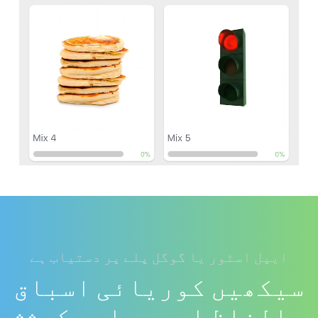
ایپل اسٹور یا گوگل پلے پر دستیاب ہے
سیکھیں کوریائی اسباق
، الفاظ اور جملے۔ کوشش