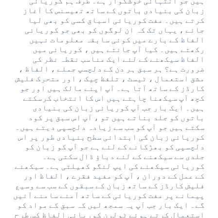
ہیں جو انتہائی خوشگوار ہے۔ طرف ہم کوریائی
زبان کی بنیادی باتوں کے ساتھ تھیسنس کا آغاز
کرتے ہیں۔ مفت کوریائی اسباق کسی کو بھی لیا
جائے ، یہاں تک کہ ان لوگوں کو بھی جو کوریائی
الفاظ کے بارے میں کوئی سابقہ ​​معلومات نہیں
رکھتے ہیں۔ کیا آپ جانتے ہیں ، کوریائی میں
الفاظ سیکھنے کے لئے ایک مناسب نقطہ نظر کی
ضرورت ہے؟ ہر سبق ہر دن کے دلچسپ جملے ، الفاظ ،
مشق استعمال ، ٹیسٹ ، تلفظ چیک ، اور متحرک فلیش
کارڈز کے ساتھ آتا ہے۔ آپ اپنے مالک ہیں اور جو
کچھ آپ سیکھنا چاہتے ہیں اس کا انتخاب کرسکتے
ہیں۔ ایک بار جب آپ کوریائی زبان کی بنیادی
باتوں کو جلد بناتے ہیں تو ، آپ اس سبق پر کود
سکتے ہیں جو آپ کو سب سے زیادہ دلچسپی دیتے ہیں۔
کوریائی زبان کی ابتدائی سطح بنیادی طور پر اس
دلچسپی کو بھڑکانے کے لئے ہے جو آپ کو زبان کو
جلدی سے سیکھنے کے لئے دباؤ ڈال سکتی ہے۔
کوریائی سیکھنے کی ایپ لنگو کھیلتی ہے۔ سیکھنے
کے عمل کے دوران ، آپ کو مفید فقرے ، الفاظ اور
فلیش کارڈز کے ساتھ زبان کے سبقوں کے سب سے وسیع
پیمانے پر مفت کوریائی کے ساتھ آمنے سامنے آئیں
گے۔ ایک بار جب آپ یہ سمجھ لیں کہ سبق کے مواد کو
استعمال کرتے ہوئے ٹولرن کوریائی الفاظ کس طرح