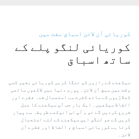
کوریائی آن لائن اسباق مفت میں
کوریائی لنگو پلے کے
ساتھ اسباق
سیکھنے کے رازوں کو ننگا کریں کوریائی بغیر کسی
وقت میں سبق آن لائن۔ پوری دنیا میں لاکھوں ساتھی
کھلاڑیوں کے ساتھ کثرت سے استعمال شدہ فقرے اور
الفاظ سیکھیں۔ ایک بار جب آپ سیکھنے کا عمل
شروع کردیں گے تو ، آپ اس انوکھے طریقہ سے پیار
کریں گے جو لنگو ایپ سیکھنے کے لئے استعمال
کرتا ہے کوریائی اسباق ، الفاظ اور فقرے آن
لائن۔