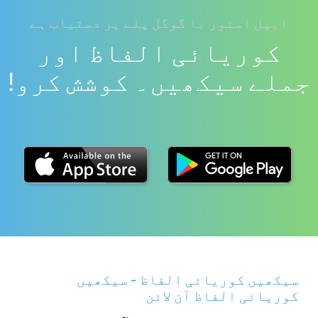
ایپل اسٹور یا گوگل پلے پر دستیاب ہے
کوریائی الفاظ اور
جملے سیکھیں۔ کوشش کرو!
سیکھیں کوریائی الفاظ - سیکھیں
کوریائی الفاظ آن لائن