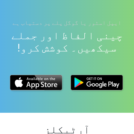
ایپل اسٹور یا گوگل پلے پر دستیاب ہے
چینی الفاظ اور جملے
سیکھیں۔ کوشش کرو!
آرٹیکلز