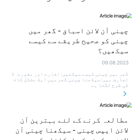
چینی آن لائن اسباق - گھر میں
چینی کو صحیح طریقے سے کیسے
سیکھیں؟
09.08.2023
گھر میں چینی کیسے سیکھیں: اشارے اور مشورے ؛
تعارف میں: سیکھنا چینی گھر میں ایک مشکل کام
کی طرح لگتا ہے
مطالعہ کرنے کے لئے بہترین آن
لائن ایپس چینی - سیکھنا چینی آن