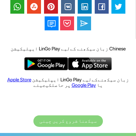
Chinese زبان سیکھنے کےلیے LinGo Play ایپلیکیشن
زبان سیکھنےکےلیے LinGo Play ایپلیکیشن
Apple Store
یا
Google Play
پر حاصلکیجیئے
سیکھنا شروع کریں چینی