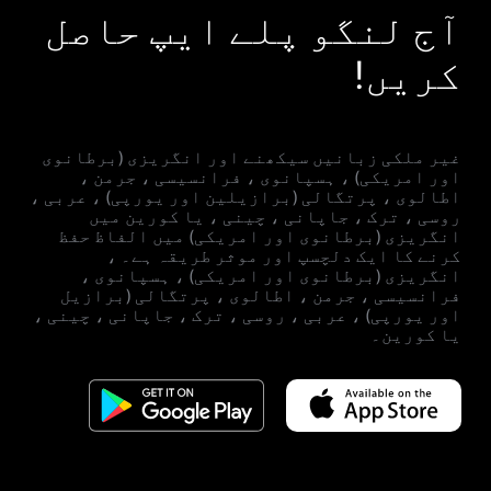
آج لنگو پلے ایپ حاصل
کریں!
غیر ملکی زبانیں سیکھنے اور انگریزی (برطانوی
اور امریکی) ، ہسپانوی ، فرانسیسی ، جرمن ،
اطالوی ، پرتگالی (برازیلین اور یورپی) ، عربی ،
روسی ، ترک ، جاپانی ، چینی ، یا کورین میں
انگریزی (برطانوی اور امریکی) میں الفاظ حفظ
کرنے کا ایک دلچسپ اور موثر طریقہ ہے۔ ،
انگریزی (برطانوی اور امریکی) ، ہسپانوی ،
فرانسیسی ، جرمن ، اطالوی ، پرتگالی (برازیل
اور یورپی) ، عربی ، روسی ، ترک ، جاپانی ، چینی ،
یا کورین۔