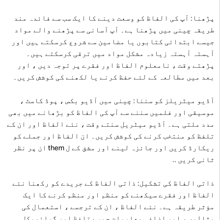
پڑھنا: آپ کی الفاظ کو وسعت دینے کا ایک سب سے فائدہ مند
طریقہ چینی میں پڑھنا ہے۔ آپ آسانی سے پڑھنے والے مواد
جیسے ابتدائی کتابوں یا مضامین سے شروع کرسکتے ہیں اور
آہستہ آہستہ زیادہ مشکل مواد میں ترقی کرسکتے ہیں۔
پڑھتے وقت ، نامعلوم الفاظ اور فقرے پر توجہ دیں ، اور
بعد میں مطالعہ کے لئے حفظ کرنے یا لکھنے کی کوشش کریں۔
آڈیو میٹریلز کو سننا: چینی میں آڈیو بکس ، پوڈ کاسٹ ،
موسیقی اور فلمیں سننے سے آپ کی الفاظ کو بڑھانے میں بھی
مدد ملتی ہے۔ آڈیو میٹریل سنتے وقت ، نئے الفاظ اور ان کے
تلفظ کو منتخب کرنے کی کوشش کریں۔ ان الفاظ اور جملے کو
ریکارڈ کریں اور جائزہ لینے اور مشق کے ل them ان پر نظر
ثانی کریں ..
ذاتی الفاظ کی تشکیل: ذاتی الفاظ کے جریدے کو رکھنا نئے
الفاظ اور فقرے سیکھنے کو منظم اور منظم کرنے کا ایک
مؤثر طریقہ ہے۔ نئے الفاظ ، ان کے ترجمے ، استعمال کی
مثالوں ، اور اضافی معلومات جیسے تلفظ اور گرائمیکل