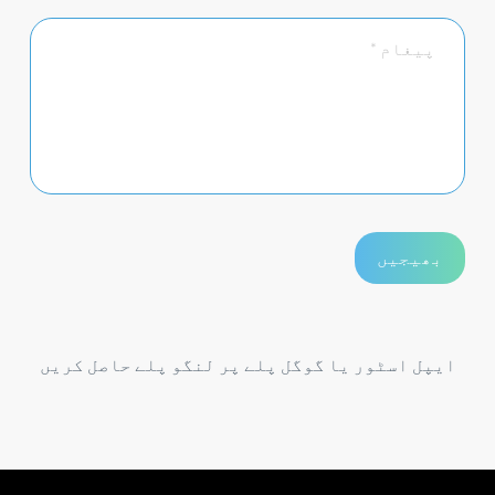
ایپل اسٹور یا گوگل پلے پر لنگو پلے حاصل کریں