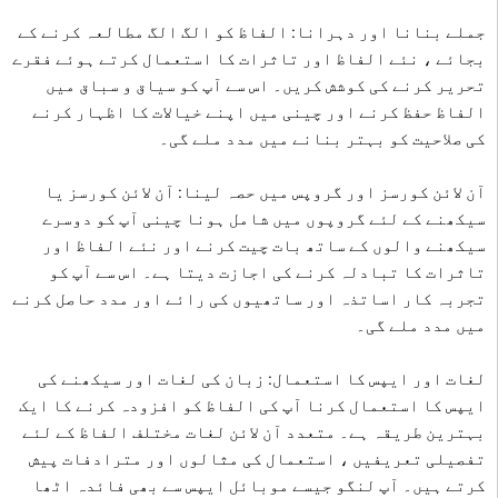
جملے بنانا اور دہرانا: الفاظ کو الگ الگ مطالعہ کرنے کے
بجائے ، نئے الفاظ اور تاثرات کا استعمال کرتے ہوئے فقرے
تحریر کرنے کی کوشش کریں۔ اس سے آپ کو سیاق و سباق میں
الفاظ حفظ کرنے اور چینی میں اپنے خیالات کا اظہار کرنے
کی صلاحیت کو بہتر بنانے میں مدد ملے گی۔
آن لائن کورسز اور گروپس میں حصہ لینا: آن لائن کورسز یا
سیکھنے کے لئے گروپوں میں شامل ہونا چینی آپ کو دوسرے
سیکھنے والوں کے ساتھ بات چیت کرنے اور نئے الفاظ اور
تاثرات کا تبادلہ کرنے کی اجازت دیتا ہے۔ اس سے آپ کو
تجربہ کار اساتذہ اور ساتھیوں کی رائے اور مدد حاصل کرنے
میں مدد ملے گی۔
لغات اور ایپس کا استعمال: زبان کی لغات اور سیکھنے کی
ایپس کا استعمال کرنا آپ کی الفاظ کو افزودہ کرنے کا ایک
بہترین طریقہ ہے۔ متعدد آن لائن لغات مختلف الفاظ کے لئے
تفصیلی تعریفیں ، استعمال کی مثالوں اور مترادفات پیش
کرتے ہیں۔ آپ لنگو جیسے موبائل ایپس سے بھی فائدہ اٹھا