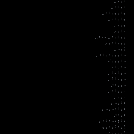
ترکی
تھائی
جارجیائی
جاپانی
جرمن
داری
روایتی چینی
رومانوی
رُوسی
سلووینیائی
سلوویک
سنہالا
سواحلی
سومالی
سویڈش
عبرانی
عربی
فارسی
فرانسیسی
فینش
قازقستانی
لِیتھُونوی
لیٹوین