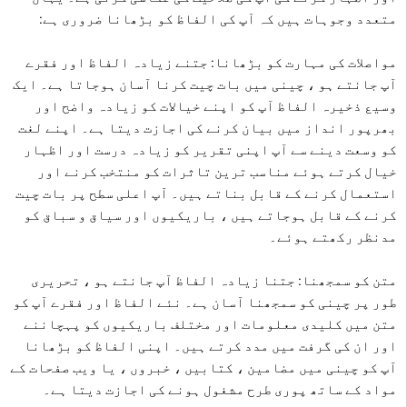
متعدد وجوہات ہیں کہ آپ کی الفاظ کو بڑھانا ضروری ہے:
مواصلات کی مہارت کو بڑھانا: جتنے زیادہ الفاظ اور فقرے
آپ جانتے ہو ، چینی میں بات چیت کرنا آسان ہوجاتا ہے۔ ایک
وسیع ذخیرہ الفاظ آپ کو اپنے خیالات کو زیادہ واضح اور
بھرپور انداز میں بیان کرنے کی اجازت دیتا ہے۔ اپنے لغت
کو وسعت دینے سے آپ اپنی تقریر کو زیادہ درست اور اظہار
خیال کرتے ہوئے مناسب ترین تاثرات کو منتخب کرنے اور
استعمال کرنے کے قابل بناتے ہیں۔ آپ اعلی سطح پر بات چیت
کرنے کے قابل ہوجاتے ہیں ، باریکیوں اور سیاق و سباق کو
مدنظر رکھتے ہوئے۔
متن کو سمجھنا: جتنا زیادہ الفاظ آپ جانتے ہو ، تحریری
طور پر چینی کو سمجھنا آسان ہے۔ نئے الفاظ اور فقرے آپ کو
متن میں کلیدی معلومات اور مختلف باریکیوں کو پہچاننے
اور ان کی گرفت میں مدد کرتے ہیں۔ اپنی الفاظ کو بڑھانا
آپ کو چینی میں مضامین ، کتابیں ، خبروں ، یا ویب صفحات کے
مواد کے ساتھ پوری طرح مشغول ہونے کی اجازت دیتا ہے۔