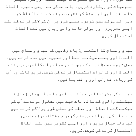
خصوصیات کو ریکارڈ کریں۔ باقاعدگی سے اپنی ذخیرہ الفاظ
کا جائزہ لیں اور حفظ کو تقویت دینے کے لئے الفاظ کو
دہراتے ہوئے مشق کریں۔ عملی طور پر ان کو لاگو کرنے کے لئے
اپنی تحریری اور بولی جانے والی زبان میں نئے الفاظ
استعمال کریں۔
سیاق و سباق کا استعمال: یاد رکھیں کہ سیاق و سباق میں
الفاظ اور جملے سیکھنا حفظ اور تفہیم میں مدد کرتے ہیں۔
محض ترجمے حفظ کرنے کے بجائے ، جملے یا مکالموں میں نئے
الفاظ اور تاثرات استعمال کرنے کی کوشش کریں تاکہ وہ آپ
کو زیادہ قدرتی اور واقف بنائیں۔
بولنے کی مشق: مقامی بولنے والوں یا دیگر چینی زبان کے
سیکھنے والوں کے ساتھ بات چیت میں مشغول ہونے سے آپ کو
سیکھے گئے الفاظ اور جملے کو عملی طور پر لاگو کرنے میں
مدد ملے گی۔ بولنے کی مشق کریں ، مختلف موضوعات پر
تبادلہ خیال کریں ، اور اپنی تقریر میں نئے الفاظ
استعمال کرنے کی کوشش کریں۔