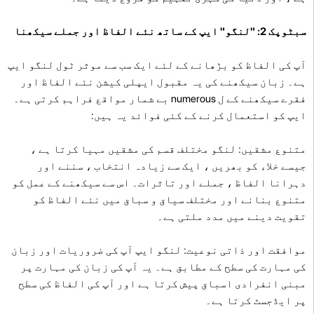
سبٹوپک 2: "لنگو" ایپ کے ساتھ نئے الفاظ اور جملے سیکھنا
آپ کی الفاظ کو بڑھانے کے لئے ایک سب سے موثر ٹول لنگو ایپ
ہے۔ زبان سیکھنے کی یہ مقبول ایپلی کیشن نئے الفاظ اور
فقرے سیکھنے کے ل numerous بے شمار مواقع فراہم کرتی ہے۔
ایپ کو استعمال کرنے کے کئی فوائد یہ ہیں:
متنوع مشقیں: لنگو مختلف قسم کی مشقیں مہیا کرتا ہے ،
جیسے خلاء کو بھریں ، ایک سے زیادہ انتخاب ، سننے اور
دہرانا الفاظ ، جملے اور تاثرات۔ اس سے سیکھنے کے عمل کو
متنوع بنانے اور مختلف سیاق و سباق میں نئے الفاظ کو
تقویت دینے میں مدد ملتی ہے۔
موافقت اور ذاتی نوعیت: لنگو ایپ آپ کی ضروریات اور زبان
کی مہارت کی سطح کے مطابق ہے۔ یہ آپ کی زبان کی مہارت پر
مبنی انفرادی اسباق پیش کرتا ہے اور آپ کی الفاظ کی سطح
پر ایڈجسٹ کرتا ہے۔