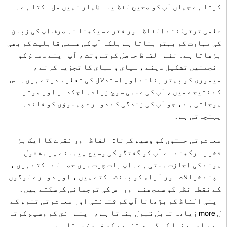
کرتا ہے جہاں آپ کو صحیح لفظ یا اظہار نہیں مل سکتا ہے۔
علمی ترقی: نئے الفاظ اور فقرے سیکھنا نہ صرف آپ کی زبان
کی مہارت کو بہتر بناتا ہے بلکہ آپ کی علمی قابلیت کو بھی
بڑھاتا ہے۔ نئے الفاظ حاصل کرتے وقت ، آپ اپنے دماغ کو
انجمنیں تشکیل دینے ، سیاق و سباق کا تجزیہ کرنے ،
میموری کو بہتر بنانے اور استدلال کی تعلیم دیتے ہیں۔ اس
کے نتیجے میں ، آپ کی علمی سوچ زیادہ لچکدار اور موثر
ہوجاتی ہے ، جو آپ کی زندگی کے دوسرے پہلوؤں کو فائدہ
پہنچاتی ہے۔
معاشرتی حلقوں کو وسیع کرنا: الفاظ اور فقرے کا ایک بڑا
ذخیرہ رکھنے سے آپ کو گفتگو کی وسیع پیمانے پر مشغول
ہونے کی اجازت ملتی ہے۔ آپ بات چیت میں حصہ لے سکتے ہیں ،
اپنے خیالات اور آراء کو بانٹ سکتے ہیں ، اور دوسرے لوگوں
کے نقطہ نظر کو سمجھنے اور اس کی ترجمانی کرسکتے ہیں۔
اپنی الفاظ کو بڑھانا آپ کو ثقافتی اور معاشرتی تنوع کے
ل more زیادہ قابل قبول بناتا ہے ، اپنے افق کو وسیع کرتا
ہے ، اور دنیا کی گہری تفہیم کو فروغ دیتا ہے۔