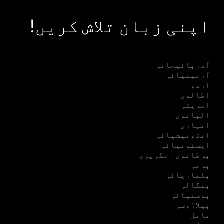
اپنی زبان تلاش کریں!
آذربائیجانی
آرمینیائی
اردو
اطالوی
افریقی
البانوی
امہاری
انڈونیشیائی
ایسٹونیائی
برطانوی انگریزی
برمی
بلغاریائی
بنگالی
بوسنیائی
بیلارُوسی
تامل