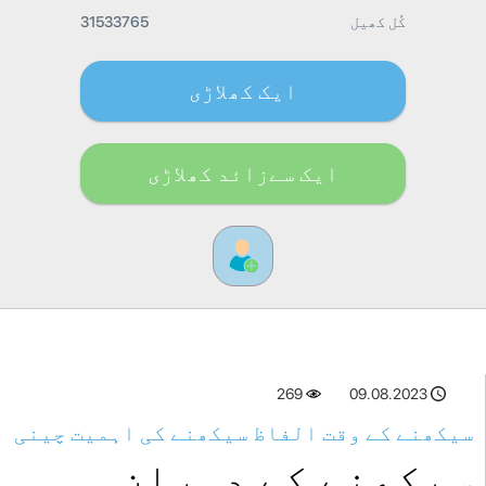
کُل کھیل
31533765
ایک کھلاڑی
ایک سےزائد کھلاڑی
269
09.08.2023
سیکھنے کے وقت الفاظ سیکھنے کی اہمیت چینی
سیکھنے کے دوران