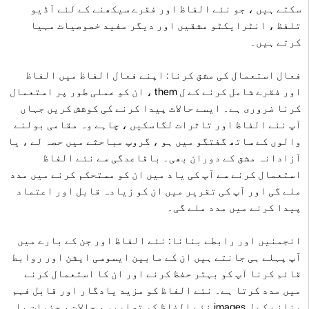
سکتے ہیں ، جو نئے الفاظ اور فقرے سیکھنے کے لئے آڈیو
تلفظ ، انٹرایکٹو مشقیں اور دیگر مفید خصوصیات مہیا
کرتے ہیں۔
فعال استعمال کی مشق کرنا: اپنے فعال الفاظ میں الفاظ
اور فقرے شامل کرنے کے ل them ، ان کو عملی طور پر استعمال
کرنا ضروری ہے۔ ایسے حالات پیدا کرنے کی کوشش کریں جہاں
آپ نئے الفاظ اور تاثرات لگاسکیں ، چاہے وہ مقامی بولنے
والوں کے ساتھ گفتگو میں ہو ، گروپ مباحثے میں حصہ لے ، یا
آزادانہ مشق کے دوران بھی۔ باقاعدگی سے نئے الفاظ
استعمال کرنے سے آپ کی یاد میں ان کو مستحکم کرنے میں مدد
ملے گی اور آپ کی تقریر میں ان کو زیادہ قابل اور اعتماد
پیدا کرنے میں مدد ملے گی۔
انجمنیں اور رابطے بنانا: نئے الفاظ اور جن کے بارے میں
آپ پہلے ہی جانتے ہیں ان کے مابین ایسوسی ایشن اور روابط
قائم کرنا آپ کو بہتر حفظ کرنے اور ان کا استعمال کرنے
میں مدد کرتا ہے۔ نئے الفاظ کو مزید یادگار اور قابل فہم
بنانے کے ل images نئے الفاظ کو تصاویر ، حالات ، جذبات یا