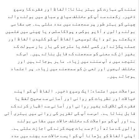
سننے کی مہارت کو بہتر بنانا: الفاظ اور فقرے کا وسیع
ذخیرہ رکھنے سے آپ کو مختلف سیاق و سباق میں بولنے والے
چینی کو بہتر طور پر سمجھنے میں مدد ملتی ہے۔ جب مقامی
بولنے والوں ، آڈیو بوکس ، پوڈکاسٹس ، یا چینی میں فلمیں
دیکھتے ہو تو ، ایک توسیعی الفاظ آپ کو کلیدی الفاظ اور
جملے پکڑنے اور کسی لغت یا مترجم کی بار بار سہولت کے
بغیر ان کے معنی کو سمجھنے کے قابل بناتے ہیں۔ اس کے
نتیجے میں ، آپ سننے میں زیادہ ماہر ہوجاتے ہیں اور
مختلف لہجوں اور تعی .ن کو سمجھنے میں زیادہ پر اعتماد
ہوجاتے ہیں۔
مواصلات میں اعتماد: ایک وسیع ذخیرہ الفاظ آپ کو اپنے
خیالات اور نظریات کو روانی اور آسانی سے صحیح لفظ یا
فقرے کی تلاش کے بغیر روانی اور آسانی سے اظہار کرنے کے
قابل بناتا ہے۔ اس سے آپ کی تقریر کی روانی میں بہتری آتی
ہے اور آپ کو مواصلات کے مختلف حالات میں مقامی بولنے
والوں کے ساتھ آرام سے بات چیت کرنے کی اجازت ملتی ہے۔
اپنی الفاظ کو بڑھانا آپ کو ایسے حالات سے بچنے میں مدد