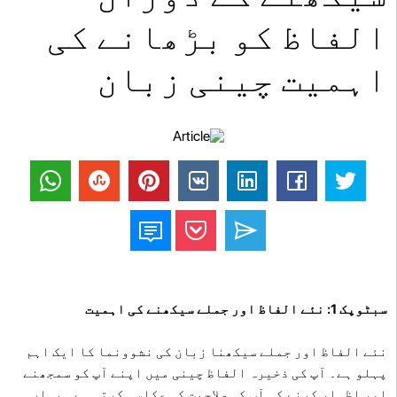
الفاظ کو بڑھانے کی
اہمیت چینی زبان
سبٹوپک 1: نئے الفاظ اور جملے سیکھنے کی اہمیت
نئے الفاظ اور جملے سیکھنا زبان کی نشوونما کا ایک اہم
پہلو ہے۔ آپ کی ذخیرہ الفاظ چینی میں اپنے آپ کو سمجھنے
اور اظہار کرنے کی آپ کی صلاحیت کی عکاسی کرتی ہے۔ یہاں