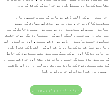
مشابہت کے ساتھ مستقل طور پر جوڑنے کی کوشش کریں۔
آخر میں ، آپ کی الفاظ کو بڑھانا کامیاب چینی زبان
سیکھنے کا لازمی جزو ہے۔ یہ مواصلات کی مہارت کو بہتر
بنانے ، نصوص کو سمجھنے اور بولنے پر اعتماد حاصل کرنے
میں معاون ہے چینی۔ لنگو ایپ کا استعمال دیگر موثر حکمت
عملیوں جیسے پڑھنے ، آڈیو مواد کو سننے ، اور بولنے والی
زبان پر عمل کرنے کے ساتھ مل کر آپ کی الفاظ کو فعال طور
پر بڑھا دے گا اور آپ کو سیکھنے میں نئی ​​بلندیوں کو حاصل
کرنے میں مدد ملے گی چینی۔ باقاعدہ مشق اور خود کی بہتری
کے لئے مستقل عزم کے بارے میں مت بھولنا ، اور آپ بلا شبہ
اپنی زبان کے اہداف کو حاصل کریں گے!
سیکھنا شروع کریں چینی