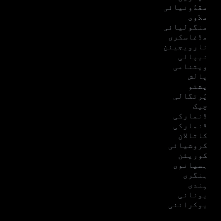
مقدُونیائی
ملاوی
منگولیائی
مڈغاسکری
نارویجیئن
نیپالی
ویتنامی
پالش
پشتو
پُرتگالی
چیک
ڈنمارکی
ڈنمارکی
کاتالان
کروشیائی
کوریئن
ہسپانوی
ہنگری
ہِندی
یونانی
یوکرائنی