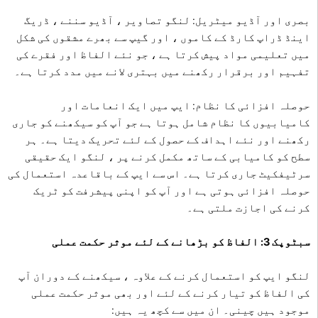
بصری اور آڈیو میٹریل: لنگو تصاویر ، آڈیو سننے ، ڈریگ
اینڈ ڈراپ کارڈ کے کاموں ، اور گیپ سے بھرے مشقوں کی شکل
میں تعلیمی مواد پیش کرتا ہے ، جو نئے الفاظ اور فقرے کی
تفہیم اور برقرار رکھنے میں بہتری لانے میں مدد کرتا ہے۔
حوصلہ افزائی کا نظام: ایپ میں ایک انعامات اور
کامیابیوں کا نظام شامل ہوتا ہے جو آپ کو سیکھنے کو جاری
رکھنے اور نئے اہداف کے حصول کے لئے تحریک دیتا ہے۔ ہر
سطح کو کامیابی کے ساتھ مکمل کرنے پر ، لنگو ایک حقیقی
سرٹیفکیٹ جاری کرتا ہے۔ اس سے ایپ کے باقاعدہ استعمال کی
حوصلہ افزائی ہوتی ہے اور آپ کو اپنی پیشرفت کو ٹریک
کرنے کی اجازت ملتی ہے۔
سبٹوپک 3: الفاظ کو بڑھانے کے لئے موثر حکمت عملی
لنگو ایپ کو استعمال کرنے کے علاوہ ، سیکھنے کے دوران آپ
کی الفاظ کو تیار کرنے کے لئے اور بھی موثر حکمت عملی
موجود ہیں چینی۔ ان میں سے کچھ یہ ہیں: