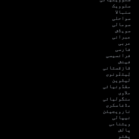
سلوویک
سنہالا
سواحلی
سومالی
سویڈش
عبرانی
عربی
فارسی
فرانسیسی
فینش
قازقستانی
لِیتھُونوی
لیٹوین
مقدُونیائی
ملاوی
منگولیائی
مڈغاسکری
نارویجیئن
نیپالی
ویتنامی
پالش
پشتو