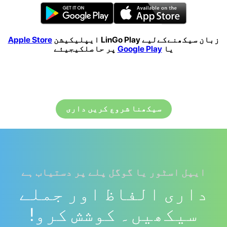
زبان سیکھنےکےلیے LinGo Play ایپلیکیشن
Apple Store
یا
Google Play
پر حاصلکیجیئے
سیکھنا شروع کریں داری
ایپل اسٹور یا گوگل پلے پر دستیاب ہے
داری الفاظ اور جملے
سیکھیں۔ کوشش کرو!