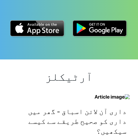
آرٹیکلز
داری آن لائن اسباق - گھر میں
داری کو صحیح طریقے سے کیسے
سیکھیں؟