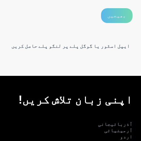
ایپل اسٹور یا گوگل پلے پر لنگو پلے حاصل کریں
اپنی زبان تلاش کریں!
آذربائیجانی
آرمینیائی
اردو