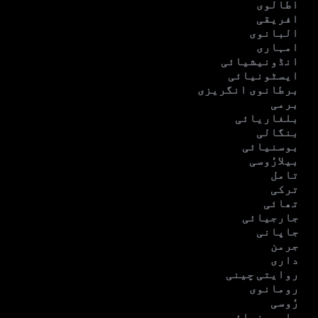
اطالوی
افریقی
البانوی
امہاری
انڈونیشیائی
ایسٹونیائی
برطانوی انگریزی
برمی
بلغاریائی
بنگالی
بوسنیائی
بیلارُوسی
تامل
ترکی
تھائی
جارجیائی
جاپانی
جرمن
داری
روایتی چینی
رومانوی
رُوسی
سلووینیائی