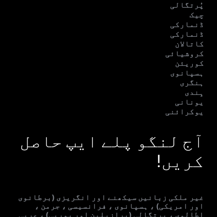
پُرتگالی
چیک
ڈنمارکی
ڈنمارکی
کاتالان
کروشیائی
کوریئن
ہسپانوی
ہنگری
ہِندی
یونانی
یوکرائنی
آج لنگو پلے ایپ حاصل
کریں!
غیر ملکی زبانیں سیکھنے اور انگریزی (برطانوی
اور امریکی) ، ہسپانوی ، فرانسیسی ، جرمن ،
اطالوی ، پرتگالی (برازیلین اور یورپی) ، عربی