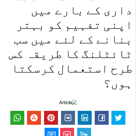
داری کے بارے میں
اپنی تفہیم کو بہتر
بنانے کے لئے میں سب
ٹائٹلنگ کا طریقہ کس
طرح استعمال کرسکتا
ہوں؟