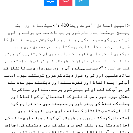
<اسپین اسٹائل = "فونٹ ویٹ: 400 ؛"> سیکھنا داری ایک
چیلنج ہوسکتا ہے ، خاص طور پر جب بات مقامی بولنے والوں
کی تقریر کو سمجھنے کی ہو۔ تاہم ، اس کوشش میں سب ٹائٹل کا
طریقہ بہت مددگار ثابت ہوسکتا ہے۔ اس مضمون میں ، ہم
دیکھیں گے کہ داری تقریر کے بارے میں آپ کی تفہیم کو بہتر
بنانے کے لئے ذیلی عنوان کے طریقہ کار کو کس طرح استعمال
کیا جائے۔ ؛ ">
سب سے پہلے ، آپ داری میں داری سب ٹائٹلز کے
ساتھ فلمیں اور ٹی وی شوز دیکھ کر شروع کرسکتے ہیں۔ اس سے
آپ کو ایسے الفاظ اور فقرے سننے اور دیکھنے میں مدد ملے
گی جو آپ کے لئے ان کو بہتر طور پر سمجھنے اور حفظ کرنا
مشکل ہیں۔ نیز ، سب ٹائٹلز کا استعمال آپ کو الفاظ اور
جملے کے تلفظ کو بہتر طور پر سمجھنے میں مدد فراہم کرے
گا۔ ٹیکسٹ سب ٹائٹلز کے ساتھ داری میں آڈیو کتابیں
استعمال کرسکتے ہیں۔ یہ طریقہ آپ کو نہ صرف داری سننے کی
اجازت دیتا ہے ، بلکہ تحریری متن کو بھی دیکھنے کی اجازت
دیتا ہے۔ آپ الفاظ اور جملے کے تلفظ پر عمل کرسکتے ہیں