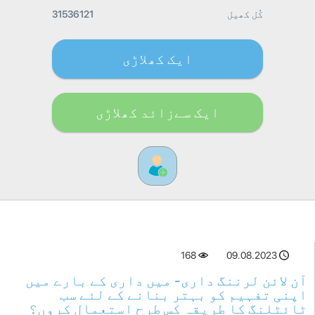
کُل کھیل
31536121
ایک کھلاڑی
ایک سےزائد کھلاڑی
168
09.08.2023
آن لائن لرننگ داری- میں داری کے بارے میں
اپنی تفہیم کو بہتر بنانے کے لئے سب
ٹائٹلنگ کا طریقہ کس طرح استعمال کروں؟