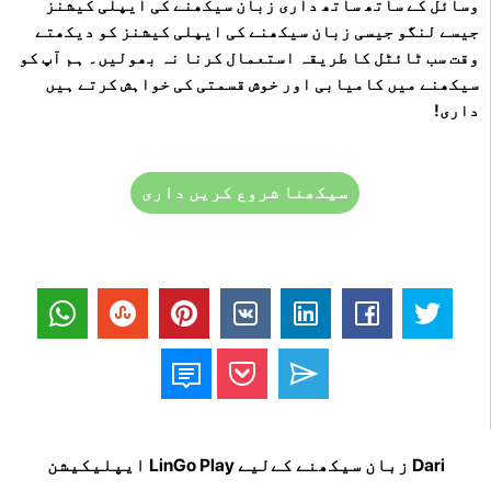
وسائل کے ساتھ ساتھ داری زبان سیکھنے کی ایپلی کیشنز
جیسے لنگو جیسی زبان سیکھنے کی ایپلی کیشنز کو دیکھتے
وقت سب ٹائٹل کا طریقہ استعمال کرنا نہ بھولیں۔ ہم آپ کو
سیکھنے میں کامیابی اور خوش قسمتی کی خواہش کرتے ہیں
داری!
سیکھنا شروع کریں داری
Dari زبان سیکھنے کےلیے LinGo Play ایپلیکیشن