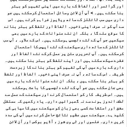
اور گرائمر اور الفاظ کے بارے میں اپنی تفہیم کو بہتر
بنا سکتے ہیں۔ > آپ آن لائن وسائل استعمال کرسکتے ہیں جو
داری میں سب ٹائٹلز کے ساتھ ویڈیوز فراہم کرتے ہیں۔ اس
سے آپ کو نہ صرف اپنی ذخیرہ الفاظ اور تلفظ کو بہتر بنانے
کا موقع ملے گا ، بلکہ ان نئے عنوانات کے بارے میں بھی
سیکھیں جو آپ کے لئے دلچسپ ہوسکتے ہیں۔ اس کے علاوہ ، آپ سب
ٹائٹلز کے ساتھ داری سیکھنے کے لئے ایپس کا استعمال
کرسکتے ہیں۔ آپ تحریری متن پر عمل کرکے نئے الفاظ اور
فقرے سیکھ سکتے ہیں اور اپنے تلفظ کو بہتر بنا سکتے ہیں۔
داری کے بارے میں آپ کی تفہیم کو بہتر بنانے کا زبردست
طریقہ۔ اس کے ساتھ ، آپ نہ صرف اپنی ذخیرہ الفاظ اور تلفظ
کو بہتر بنا سکتے ہیں ، بلکہ ان نئے عنوانات کے بارے میں
بھی جان سکتے ہیں جو آپ کے لئے دلچسپی کا باعث ہوسکتے
ہیں۔ اس طریقہ کار کو استعمال کرنے اور سیکھنے کے عمل سے
لطف اندوز ہونے سے نہ گھبرائیں داری۔ یاد رکھیں کہ مستقل
مشق اور استقامت کسی بھی زبان کو سیکھنے میں کامیابی کی
کلید ہے۔ سیکھنے میں عظیم نتائج حاصل کرنے میں آپ کی مدد
کریں داری۔ فلموں اور ٹی وی شوز ، آڈیو بوکس اور آن لائن