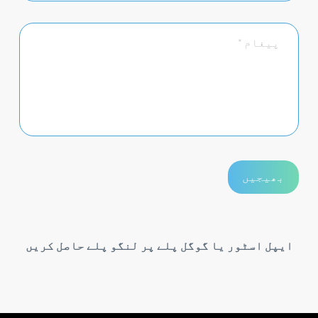
ایپل اسٹور یا گوگل پلے پر لنگو پلے حاصل کریں