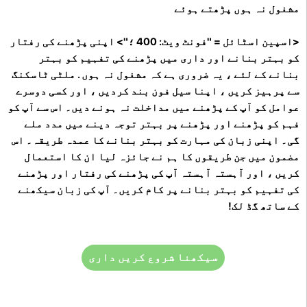
مشغول نہ ہوں پڑھتے ہوئے
<اسپین اسٹائل = "فونٹ ویٹ: 400 ؛"> اپنی پڑھنے کی رفتار
کو بہتر بنانے اور داری میں پڑھنے کی تفہیم کو بہتر
بنانے کے لئے ، یہ ضروری ہے کہ مشغول نہ ہوں . ملٹی ٹاسکنگ
سے پرہیز کریں ، اپنا سیل فون بند کردیں ، اور کسی دوسرے
عوامل کو آپ کے پڑھنے میں مداخلت نہ ہونے دیں۔ اس سے آپ کو
فہم کو پڑھنے اور پڑھنے پر بہتر توجہ دینے میں مدد ملے
گی۔ اپنی زبان کی مہارت کو بہتر بنانے کا عمدہ طریقہ۔ اس
مضمون میں جن طریقوں کا ہم نے جائزہ لیا ان کا استعمال
کریں ، اور آہستہ آہستہ آپ کی پڑھنے کی رفتار اور پڑھنے
کی تفہیم کو بہتر بنانے پر کام کریں۔ آپ کی زبان سیکھنے
کے ساتھ گڈ لک!
سیکھنا شروع کریں داری