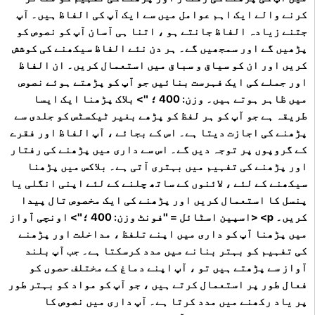
کرنے والے ایک اہم عوامل میں سے ایک آپ کی الفاظ ہیں۔ آپ
جتنے زیادہ الفاظ جانتے ہو ، اتنا ہی آسان آپ کو نصوص کو
پڑھیں گے اور سمجھیں گے۔ ہر دن نئے الفاظ سیکھنے کی کوشش
کریں اور ان کو سیاق و سباق میں استعمال کریں۔ ان الفاظ
اور جملے کی ایک فہرست بنائیں جو آپ کو پڑھتے ہوئے نصوص
میں ظاہر ہوتے ہیں۔ وزن: 400 ؛ "> بلاک پڑھنا ایک ایسا
طریقہ ہے جو آپ کو ہر لفظ کو پڑھے بغیر ٹیکسٹس کو جلدی سے
پڑھنے کی اجازت دیتا ہے۔ اس کے بجائے ، آپ الفاظ اور فقرے
کے گروپوں پر توجہ دیں گے۔ اس سے داری میں پڑھنے کی رفتار
اور پڑھنے کی تفہیم میں بہتری آتی ہے۔ بلاکس میں پڑھنا
سیکھنے کے لئے ، لائنوں کے ساتھ چلنے کے لئے اپنی انگلی یا
پنسل کا استعمال کریں اور پڑھنے کی ایک مخصوص تال پیدا
کریں۔ p> <اسپین اسٹائل = "فونٹ وزن: 400 ؛"> اونچی آواز
میں پڑھنا آپ کو داری میں اپنے تلفظ ، مداخلت اور پڑھنے
کی تفہیم کو بہتر بنانے میں مدد کرسکتا ہے۔ جب آپ بلند
آواز سے پڑھتے ہیں تو ، آپ اپنے دماغ کے مختلف حصوں کو
فعال طور پر استعمال کرتے ہیں ، جو آپ کو مواد کو بہتر طور
پر یاد رکھنے میں مدد کرتا ہے۔ آپ داری میں نصوص کا