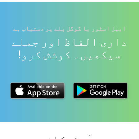
ایپل اسٹور یا گوگل پلے پر دستیاب ہے
داری الفاظ اور جملے
سیکھیں۔ کوشش کرو!