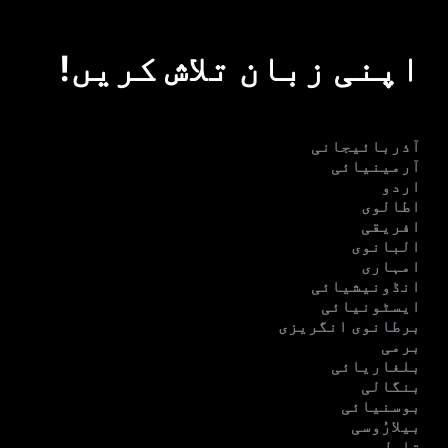
اپنی زبان تلاش کریں!
آذربائیجانی
آرمینیائی
اردو
اطالوی
افریقی
البانوی
امہاری
انڈونیشیائی
ایسٹونیائی
برطانوی انگریزی
برمی
بلغاریائی
بنگالی
بوسنیائی
بیلارُوسی
تامل