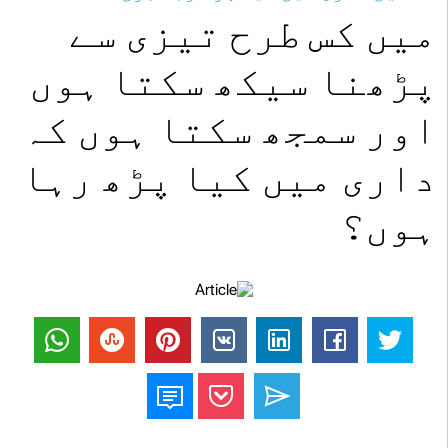
میں کس طرح تیزی سے
پڑھنا سیکھ سکتا ہوں
اور سمجھ سکتا ہوں کہ
داری میں کیا پڑھ رہا
ہوں؟