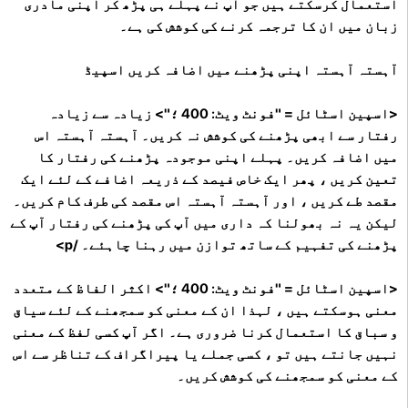
استعمال کرسکتے ہیں جو آپ نے پہلے ہی پڑھ کر اپنی مادری
زبان میں ان کا ترجمہ کرنے کی کوشش کی ہے۔
آہستہ آہستہ اپنی پڑھنے میں اضافہ کریں اسپیڈ
<اسپین اسٹائل = "فونٹ ویٹ: 400 ؛"> زیادہ سے زیادہ
رفتار سے ابھی پڑھنے کی کوشش نہ کریں۔ آہستہ آہستہ اس
میں اضافہ کریں۔ پہلے اپنی موجودہ پڑھنے کی رفتار کا
تعین کریں ، پھر ایک خاص فیصد کے ذریعہ اضافے کے لئے ایک
مقصد طے کریں ، اور آہستہ آہستہ اس مقصد کی طرف کام کریں۔
لیکن یہ نہ بھولنا کہ داری میں آپ کی پڑھنے کی رفتار آپ کے
پڑھنے کی تفہیم کے ساتھ توازن میں رہنا چاہئے۔ /p>
<اسپین اسٹائل = "فونٹ ویٹ: 400 ؛"> اکثر الفاظ کے متعدد
معنی ہوسکتے ہیں ، لہذا ان کے معنی کو سمجھنے کے لئے سیاق
و سباق کا استعمال کرنا ضروری ہے۔ اگر آپ کسی لفظ کے معنی
نہیں جانتے ہیں تو ، کسی جملے یا پیراگراف کے تناظر سے اس
کے معنی کو سمجھنے کی کوشش کریں۔