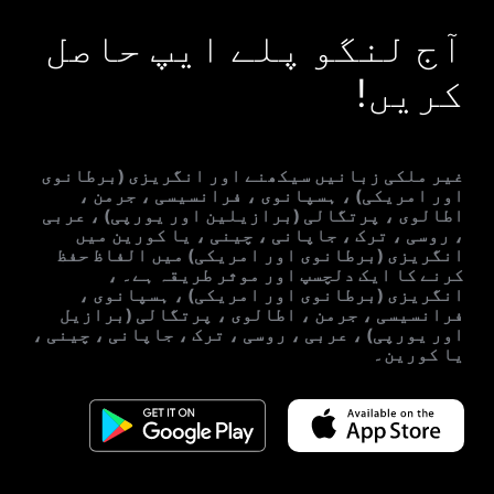
آج لنگو پلے ایپ حاصل
کریں!
غیر ملکی زبانیں سیکھنے اور انگریزی (برطانوی
اور امریکی) ، ہسپانوی ، فرانسیسی ، جرمن ،
اطالوی ، پرتگالی (برازیلین اور یورپی) ، عربی
، روسی ، ترک ، جاپانی ، چینی ، یا کورین میں
انگریزی (برطانوی اور امریکی) میں الفاظ حفظ
کرنے کا ایک دلچسپ اور موثر طریقہ ہے۔ ،
انگریزی (برطانوی اور امریکی) ، ہسپانوی ،
فرانسیسی ، جرمن ، اطالوی ، پرتگالی (برازیل
اور یورپی) ، عربی ، روسی ، ترک ، جاپانی ، چینی ،
یا کورین۔