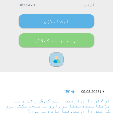
کُل کھیل
31533470
ایک کھلاڑی
ایک سےزائد کھلاڑی
159
09.08.2023
آن لائن داری تربیت - میں کس طرح تیزی سے
پڑھنا سیکھ سکتا ہوں اور یہ سمجھ سکتا ہوں
کہ میں داری میں کیا پڑھ رہا ہوں؟