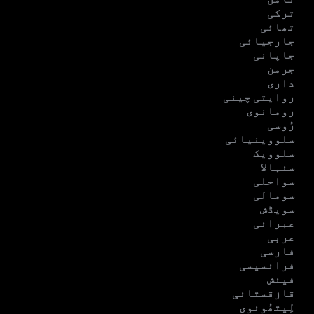
ترکی
تھائی
جارجیائی
جاپانی
جرمن
داری
روایتی چینی
رومانوی
رُوسی
سلووینیائی
سلوویک
سنہالا
سواحلی
سومالی
سویڈش
عبرانی
عربی
فارسی
فرانسیسی
فینش
قازقستانی
لِیتھُونوی