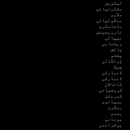
لیٹوین
مقدُونیائی
ملاوی
منگولیائی
مڈغاسکری
نارویجیئن
نیپالی
ویتنامی
پالش
پشتو
پُرتگالی
چیک
ڈنمارکی
ڈنمارکی
کاتالان
کروشیائی
کوریئن
ہسپانوی
ہنگری
ہِندی
یونانی
یوکرائنی