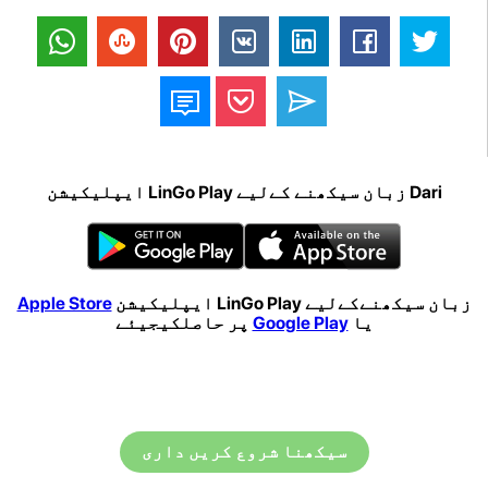
Dari زبان سیکھنے کےلیے LinGo Play ایپلیکیشن
زبان سیکھنےکےلیے LinGo Play ایپلیکیشن
Apple Store
یا
Google Play
پر حاصلکیجیئے
سیکھنا شروع کریں داری