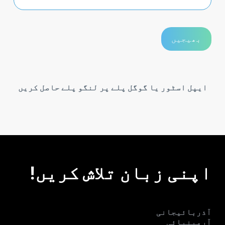
ایپل اسٹور یا گوگل پلے پر لنگو پلے حاصل کریں
اپنی زبان تلاش کریں!
آذربائیجانی
آرمینیائی