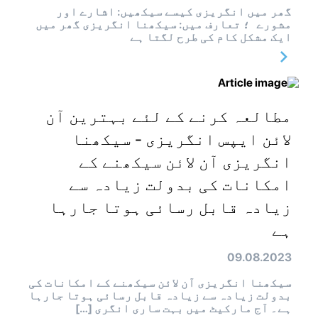
گھر میں انگریزی کیسے سیکھیں: اشارے اور
مشورے ؛ تعارف میں: سیکھنا انگریزی گھر میں
ایک مشکل کام کی طرح لگتا ہے
مطالعہ کرنے کے لئے بہترین آن
لائن ایپس انگریزی - سیکھنا
انگریزی آن لائن سیکھنے کے
امکانات کی بدولت زیادہ سے
زیادہ قابل رسائی ہوتا جارہا
ہے
09.08.2023
سیکھنا انگریزی آن لائن سیکھنے کے امکانات کی
بدولت زیادہ سے زیادہ قابل رسائی ہوتا جارہا
ہے۔ آج مارکیٹ میں بہت ساری انگری […]