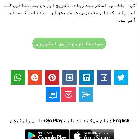
گی ، بلکہ وہ اس کو بہت زیادہ تفریح ​​اور دل چسپ بنائیں گے۔
اور یاد رکھنا ، حقیقی پیشرفت مشق اور استقامت کے ساتھ
آتی ہے۔
سیکھنا شروع کریں انگریزی
English زبان سیکھنے کےلیے LinGo Play ایپلیکیشن