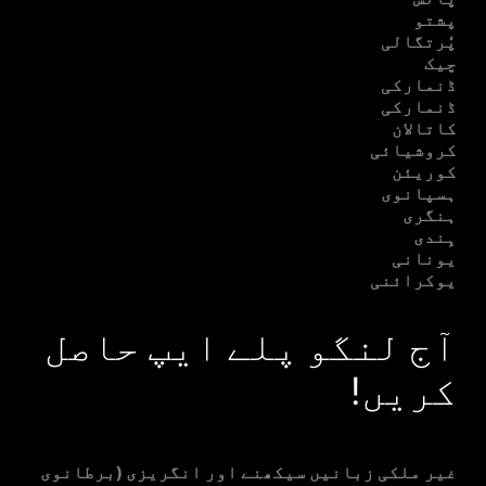
پشتو
پُرتگالی
چیک
ڈنمارکی
ڈنمارکی
کاتالان
کروشیائی
کوریئن
ہسپانوی
ہنگری
ہِندی
یونانی
یوکرائنی
آج لنگو پلے ایپ حاصل
کریں!
غیر ملکی زبانیں سیکھنے اور انگریزی (برطانوی