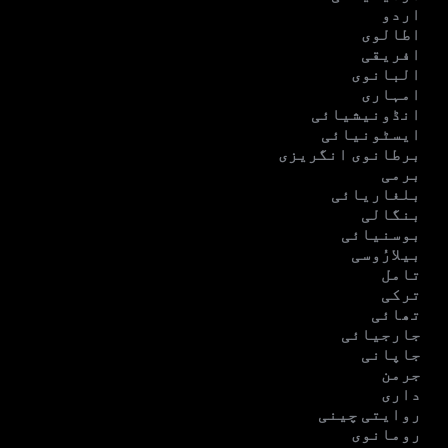
اردو
اطالوی
افریقی
البانوی
امہاری
انڈونیشیائی
ایسٹونیائی
برطانوی انگریزی
برمی
بلغاریائی
بنگالی
بوسنیائی
بیلارُوسی
تامل
ترکی
تھائی
جارجیائی
جاپانی
جرمن
داری
روایتی چینی
رومانوی