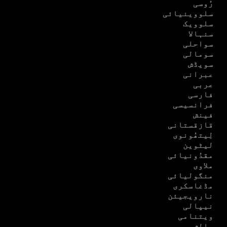
رُوسی
سلووینیائی
سلوویک
سنہالا
سواحلی
سومالی
سویڈش
عبرانی
عربی
فارسی
فرانسیسی
فینش
قازقستانی
لِیتھُونوی
لیٹوین
مقدُونیائی
ملاوی
منگولیائی
مڈغاسکری
نارویجیئن
نیپالی
ویتنامی
پالش