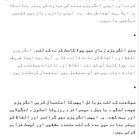
کرنے اور اپنی انگریزی سننے کی مہارت کو بہتر بنانے کا
یہ ایک بہت اچھا طریقہ ہے۔ اپنی مادری زبان میں فلمیں
دیکھیں یا نہیں۔
سنو انگریزی زبان میں پوڈ کاسٹ کرنے کے لئے۔
انگریزی
تلفظ اور الفاظ کی عادت ڈالنے کا یہ ایک بہت اچھا طریقہ
ہے۔ پوڈ کاسٹ آپ کو نئے الفاظ اور تاثرات سیکھنے کی
اجازت دیتے ہیں جو آپ مستقبل میں استعمال کرسکتے ہیں۔
سیکھنے کے لئے موبائل ایپس کا استعمال کریں انگریزی
جیسے لنگو ، باببل ، میمرائز ، روزیٹا اسٹون ، لنگوڈیر
اور بہت کچھ۔ یہ ایپس انگریزی میں گرائمر اور الفاظ کو
بہتر بنانے میں مدد کے لئے متعدد مشقیں اور ٹیسٹ فراہم
کرتی ہیں۔