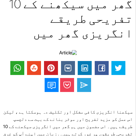
گھر میں سیکھنے کے 10
تفریحی طریقے
انگریزی گھر میں
سیکھنا انگریزی کافی مشکل اور تکلیف دہ ہوسکتا ہے ، لیکن
اس عمل کو مزید تفریح ​​اور موثر بنانے کے بہت سے دلچسپ
طریقے ہیں۔ اس مضمون میں ہم گھر میں انگریزی سیکھنے کے 10
تفریحی طریقوں پر غور کرتے ہیں۔ . زبان میں اپنے آپ کو غرق