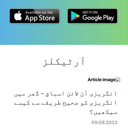
آرٹیکلز
انگریزی آن لائن اسباق - گھر میں
انگریزی کو صحیح طریقے سے کیسے
سیکھیں؟
09.08.2023