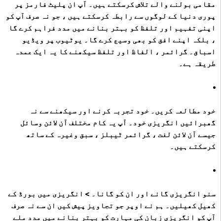
مقامی بولنے والے تلاش کرسکتے ہیں۔ آپ ان پلیٹ فارمز پر
پوری دنیا کے لوگوں سے رابطہ کرسکتے ہیں ، جو نہ صرف آپ کو
اپنی تفہیم اور تلفظ کو بہتر بنانے میں مدد فراہم کرے گا
، بلکہ اپنے افق کو بھی وسیع کرے گا۔ یوٹیوب پر ویڈیو
اسباق۔ گرائمر ، الفاظ اور تلفظ سیکھنے کا یہ ایک عمدہ
طریقہ ہے۔
خود مطالعہ کریں۔
خود تجربہ کرنے اور سیکھنے سے نہ
گھبرائیں انگریزی خود۔ آپ یہ کام مختلف آن لائن وسائل
جیسے آن لائن لغت ، گرائمر ٹیبلز ، سبق وغیرہ کے ساتھ
کرسکتے ہیں۔
سنو انگریزی گانے اور ان کو گانا۔ > انگریزی میں بورڈ کے
کھیل کھیلیں۔ ہم نے اوپر جو تجاویز پیش کیں ان سے نہ صرف
آپ کو انگریزی زبان کی مہارت کو بہتر بنانے میں مدد ملے