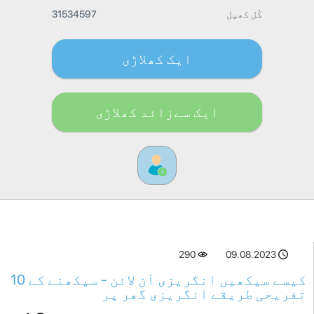
کُل کھیل
31534597
ایک کھلاڑی
ایک سےزائد کھلاڑی
290
09.08.2023
کیسے سیکھیں انگریزی آن لائن - سیکھنے کے 10
تفریحی طریقے انگریزی گھر پر