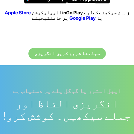
زبان سیکھنےکےلیے LinGo Play ایپلیکیشن
Apple Store
یا
Google Play
پر حاصلکیجیئے
سیکھنا شروع کریں انگریزی
ایپل اسٹور یا گوگل پلے پر دستیاب ہے
انگریزی الفاظ اور
جملے سیکھیں۔ کوشش کرو!