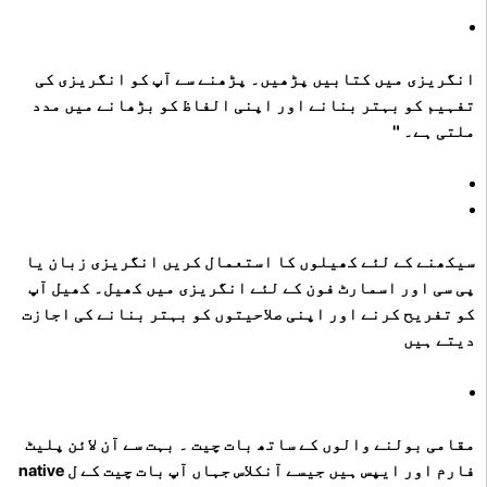
انگریزی میں کتابیں پڑھیں۔ پڑھنے سے آپ کو انگریزی کی
تفہیم کو بہتر بنانے اور اپنی الفاظ کو بڑھانے میں مدد
ملتی ہے۔ "
سیکھنے کے لئے کھیلوں کا استعمال کریں انگریزی زبان
یا
پی سی اور اسمارٹ فون کے لئے انگریزی میں کھیل۔ کھیل آپ
کو تفریح ​​کرنے اور اپنی صلاحیتوں کو بہتر بنانے کی اجازت
دیتے ہیں
مقامی بولنے والوں کے ساتھ بات چیت
۔ بہت سے آن لائن پلیٹ
فارم اور ایپس ہیں جیسے آنکلاس جہاں آپ بات چیت کے ل native