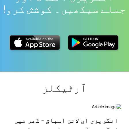
جملے سیکھیں۔ کوشش کرو!
آرٹیکلز
انگریزی آن لائن اسباق - گھر میں