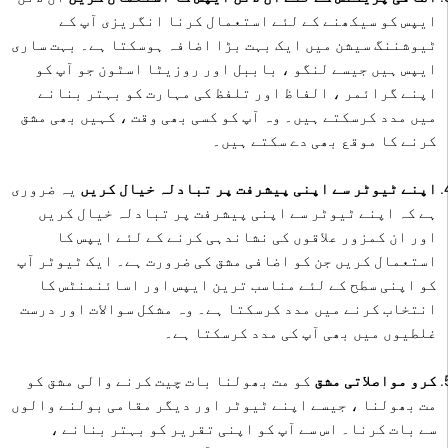
ایپس کو سیکھنے کے لئے استعمال کرنا انگریزی آپ کے
ٹیوشننگ سیشن میں ایک بہت بڑا اضافہ ہوسکتا ہے۔ بہت ساری
ایپس ہیں جیسے لنگو ، باببل اور روزیٹا اسٹون جو آپ کو
اپنے گرائمر ، الفاظ اور تلفظ کی مہارت کو بہتر بنانے
میں مدد کرسکتے ہیں۔ وہ آپ کو کسی بھی وقت ، کہیں بھی مشق
کرنے کا موقع بھی دے سکتے ہیں۔
اپنے ٹیوٹر سے اپنی پیشرفت پر تبادلہ خیال کریں
یہ ضروری
ہے کہ اپنے ٹیوٹر سے اپنی پیشرفت پر تبادلہ خیال کریں
اور ان کمزور علاقوں کی نشاندہی کرنے کے لئے ایپس کا
استعمال کریں جن کو اضافی مشق کی ضرورت ہے۔ ایک ٹیوٹر آپ
کو اپنی سطح کے لئے مناسب ترین ایپس اور اسائنمنٹس کا
انتخاب کرنے میں مدد کرسکتا ہے۔ وہ مشکل سوالات اور درست
غلطیوں میں بھی آپ کی مدد کرسکتا ہے۔
کرو مواصلاتی مشق
کو مت بھولنا بات چیت کرنے والی مشق کو
مت بھولنا ، جیسے اپنے ٹیوٹر اور دیگر مقامی بولنے والوں
سے بات کرنا۔ اس سے آپ کو اپنی تقریر کو بہتر بنانے ،