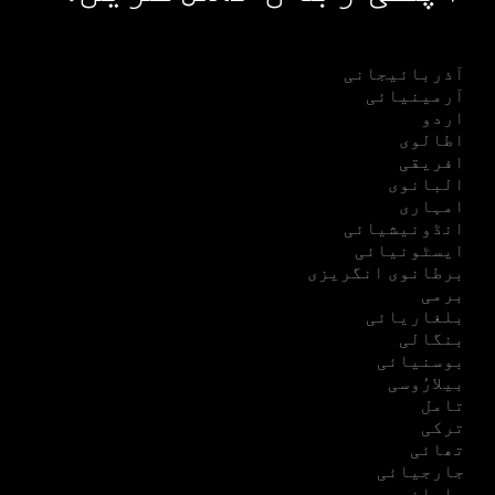
آذربائیجانی
آرمینیائی
اردو
اطالوی
افریقی
البانوی
امہاری
انڈونیشیائی
ایسٹونیائی
برطانوی انگریزی
برمی
بلغاریائی
بنگالی
بوسنیائی
بیلارُوسی
تامل
ترکی
تھائی
جارجیائی
جاپانی