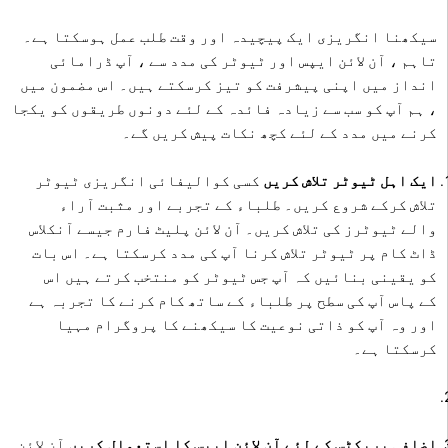
سیکھنا انگریزی ایک پیچیدہ اور وقت طلب عمل ہوسکتا ہے۔
تاہم ، آن لائن ایپس اور ٹیوٹر کی مدد سے ، آپ ڈرامائی
انداز میں اپنی پیشرفت کو تیز کرسکتے ہیں۔ اس مضمون میں
، ہم آپ کو سب سے زیادہ فائدہ کے لئے دونوں طریقوں کو یکجا
کرنے میں مدد کے لئے کچھ نکات پیش کریں گے۔
ایک اہل ٹیوٹر تلاش کریں
کسی کوالیفائی انگریزی ٹیوٹر
تلاش کرکے شروع کریں۔ طلباء کے تجربے اور مثبت آراء
والے ٹیوٹرز کی تلاش کریں۔ آن لائن پلیٹ فارم جیسے آنکلاس
ڈاٹ کام پر ٹیوٹر تلاش کرنا آپ کی مدد کرسکتا ہے۔ اس بات
کو یقینی بنائیں کہ آپ جس ٹیوٹر کو منتخب کرتے ہیں اس
کے پاس آپ کی سطح پر طلباء کے ساتھ کام کرنے کا تجربہ ہے
اور وہ آپ کو ذاتی نوعیت کا سیکھنے کا پروگرام مہیا
کرسکتا ہے۔
اضافی پریکٹس کے لئے آن لائن ایپس کا استعمال کریں
آن لائن