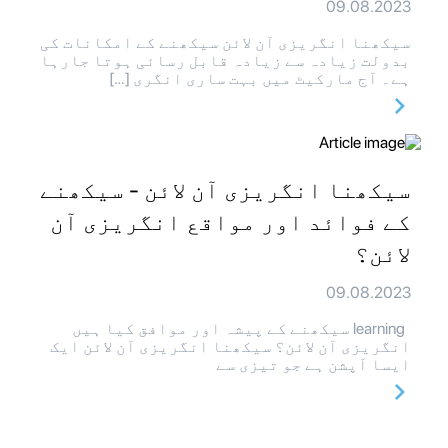
09.08.2023
سیکھنا انگریزی آن لائن سیکھنے کے امکانات کی
بدولت زیادہ سے زیادہ قابل رسائی ہوتا جارہا
ہے۔ آج مارکیٹ میں بہت ساری انگری […]
سیکھنا انگریزی آن لائن - سیکھنے
کے فوائد اور مواقع انگریزی آن
لائن؟
09.08.2023
learning سیکھنے کے پیشہ اور موافق کیا ہیں
انگریزی آن لائن؟ سیکھنا انگریزی آن لائن ایک
ایسا آپشن ہے جو تیزی سے