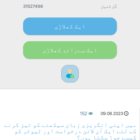
کُل کھیل
31527496
ایک کھلاڑی
ایک سےزائد کھلاڑی
152
09.08.2023
میں اپنی انگریزی زبان سیکھنے کو تیز کرنے
کے لئے ایک آن لائن درخواست اور ٹیوٹر کو
کیسے جوڑ سکتا ہوں؟