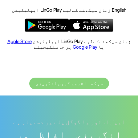
English زبان سیکھنے کےلیے LinGo Play ایپلیکیشن
زبان سیکھنےکےلیے LinGo Play ایپلیکیشن
Apple Store
یا
Google Play
پر حاصلکیجیئے
سیکھنا شروع کریں انگریزی
ایپل اسٹور یا گوگل پلے پر دستیاب ہے
انگریزی الفاظ اور