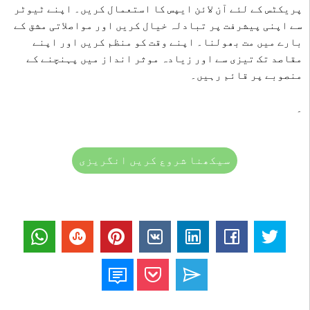
پریکٹس کے لئے آن لائن ایپس کا استعمال کریں۔ اپنے ٹیوٹر
سے اپنی پیشرفت پر تبادلہ خیال کریں اور مواصلاتی مشق کے
بارے میں مت بھولنا۔ اپنے وقت کو منظم کریں اور اپنے
مقاصد تک تیزی سے اور زیادہ موثر انداز میں پہنچنے کے
منصوبے پر قائم رہیں۔
۔
سیکھنا شروع کریں انگریزی