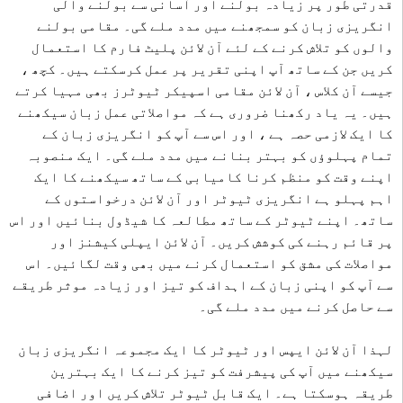
قدرتی طور پر زیادہ بولنے اور آسانی سے بولنے والی
انگریزی زبان کو سمجھنے میں مدد ملے گی۔ مقامی بولنے
والوں کو تلاش کرنے کے لئے آن لائن پلیٹ فارم کا استعمال
کریں جن کے ساتھ آپ اپنی تقریر پر عمل کرسکتے ہیں۔ کچھ ،
جیسے آن کلاس ، آن لائن مقامی اسپیکر ٹیوٹرز بھی مہیا کرتے
ہیں۔ یہ یاد رکھنا ضروری ہے کہ مواصلاتی عمل زبان سیکھنے
کا ایک لازمی حصہ ہے ، اور اس سے آپ کو انگریزی زبان کے
تمام پہلوؤں کو بہتر بنانے میں مدد ملے گی۔ ایک منصوبہ
اپنے وقت کو منظم کرنا کامیابی کے ساتھ سیکھنے کا ایک
اہم پہلو ہے انگریزی ٹیوٹر اور آن لائن درخواستوں کے
ساتھ۔ اپنے ٹیوٹر کے ساتھ مطالعہ کا شیڈول بنائیں اور اس
پر قائم رہنے کی کوشش کریں۔ آن لائن ایپلی کیشنز اور
مواصلات کی مشق کو استعمال کرنے میں بھی وقت لگائیں۔ اس
سے آپ کو اپنی زبان کے اہداف کو تیز اور زیادہ موثر طریقے
سے حاصل کرنے میں مدد ملے گی۔
لہذا آن لائن ایپس اور ٹیوٹر کا ایک مجموعہ انگریزی زبان
سیکھنے میں آپ کی پیشرفت کو تیز کرنے کا ایک بہترین
طریقہ ہوسکتا ہے۔ ایک قابل ٹیوٹر تلاش کریں اور اضافی