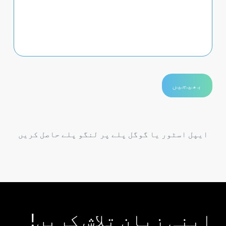
ایپل اسٹور یا گوگل پلے پر لنگو پلے حاصل کریں
اپنی زبان تلاش کریں!