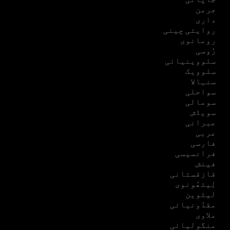
جرمن
داری
روایتی چینی
رومانوی
رُوسی
سلووینیائی
سلوویک
سنہالا
سواحلی
سومالی
سویڈش
عبرانی
عربی
فارسی
فرانسیسی
فینش
قازقستانی
لِیتھُونوی
لیٹوین
مقدُونیائی
ملاوی
منگولیائی