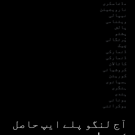
مڈغاسکری
نارویجیئن
نیپالی
ویتنامی
پالش
پشتو
پُرتگالی
چیک
ڈنمارکی
ڈنمارکی
کاتالان
کروشیائی
کوریئن
ہسپانوی
ہنگری
ہِندی
یونانی
یوکرائنی
آج لنگو پلے ایپ حاصل