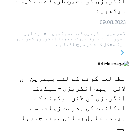
انگریزی کو صحیح طریقے سے کیسے
سیکھیں؟
09.08.2023
گھر میں انگریزی کیسے سیکھیں: اشارے اور
مشورے ؛ تعارف میں: سیکھنا انگریزی گھر میں
ایک مشکل کام کی طرح لگتا ہے
مطالعہ کرنے کے لئے بہترین آن
لائن ایپس انگریزی - سیکھنا
انگریزی آن لائن سیکھنے کے
امکانات کی بدولت زیادہ سے
زیادہ قابل رسائی ہوتا جارہا
ہے