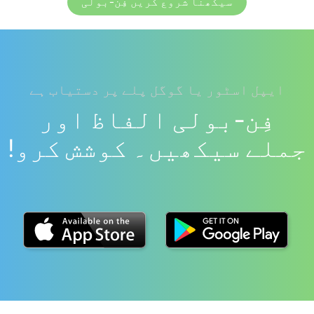
سیکھنا شروع کریں فِن-بولی
ایپل اسٹور یا گوگل پلے پر دستیاب ہے
فِن-بولی الفاظ اور
جملے سیکھیں۔ کوشش کرو!