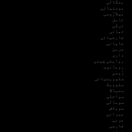
بنگالی
بوسنیائی
بیلارُوسی
تامل
ترکی
تھائی
جارجیائی
جاپانی
جرمن
داری
روایتی چینی
رومانوی
رُوسی
سلووینیائی
سلوویک
سنہالا
سواحلی
سومالی
سویڈش
عبرانی
عربی
فارسی
فرانسیسی