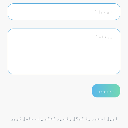
ایپل اسٹور یا گوگل پلے پر لنگو پلے حاصل کریں