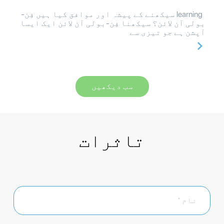
learning سیکھنے کے پیشہ اور موافق کیا ہیں فِن-
بولی آن لائن؟ سیکھنا فِن-بولی آن لائن ایک ایسا
آپشن ہے جو تیزی سے
سب دیکھیں
تاثرات