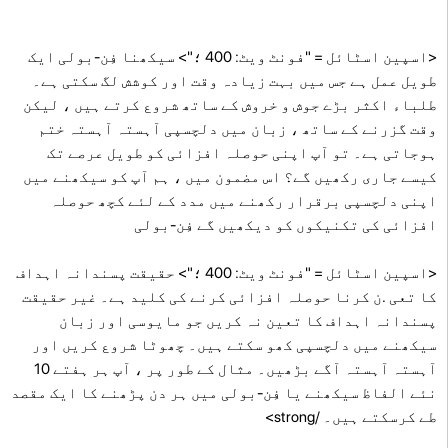
<اسپین اسٹائل = "فونٹ ویٹ: 400 ؛"> سیکھنا فِن-بولی ایک
طویل عمل ہے جس میں بہت زیادہ وقت اور کوشش لگ سکتی ہے۔
طلباء اکثر بڑے جوش و خروش کے ساتھ شروع کرتے ہیں ، لیکن
وقت گزرنے کے ساتھ ، زبان میں دلچسپی آہستہ آہستہ ختم
ہوجاتی ہے۔ تو آپ اپنی حوصلہ افزائی کو طویل عرصے تک
کیسے جاری رکھیں گے؟ اس مضمون میں ، ہم آپ کو سیکھنے میں
اپنی دلچسپی برقرار رکھنے میں مدد کے لئے کچھ حوصلہ
افزائی کی تکنیکوں کو دیکھیں گے فِن-بولی
<اسپین اسٹائل = "فونٹ ویٹ: 400 ؛"> حقیقت پسندانہ اہداف
کا تعی .ن کرنا حوصلہ افزائی کرنے کی کلید ہے۔ غیر حقیقت
پسندانہ اہداف کا تعین نہ کریں جو مایوسی اور زبان
سیکھنے میں دلچسپی کھو سکتے ہیں۔ چھوٹا شروع کریں اور
آہستہ آہستہ آگے بڑھیں۔ مثال کے طور پر ، آپ ہر ہفتے 10
نئے الفاظ سیکھنے یا فِن-بولی میں ہر دن پڑھنے کا ایک مقصد
طے کرسکتے ہیں۔ /strong>