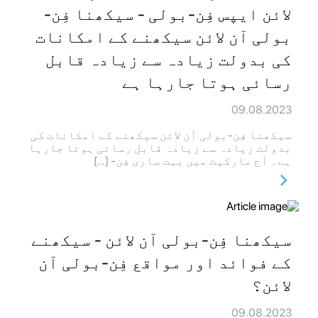
لائن ایپس فِن-بولی - سیکھنا فِن-
بولی آن لائن سیکھنے کے امکانات
کی بدولت زیادہ سے زیادہ قابل
رسائی ہوتا جارہا ہے
09.08.2023
سیکھنا فِن-بولی آن لائن سیکھنے کے امکانات کی
بدولت زیادہ سے زیادہ قابل رسائی ہوتا جارہا
ہے۔ آج مارکیٹ میں بہت ساری فِن- […]
سیکھنا فِن-بولی آن لائن - سیکھنے
کے فوائد اور مواقع فِن-بولی آن
لائن؟
09.08.2023