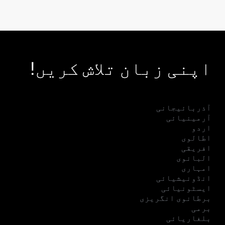
اپنی زبان تلاش کریں!
آذربائیجانی
آرمینیائی
اردو
اطالوی
افریقی
البانوی
امہاری
انڈونیشیائی
ایسٹونیائی
برطانوی انگریزی
برمی
بلغاریائی