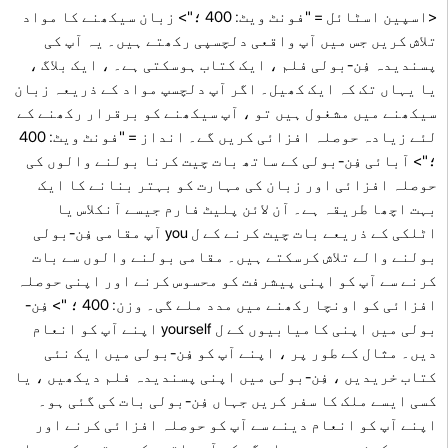
<اسپین اسٹائل = "فونٹ ویٹ: 400 ؛"> زبان سیکھنے کا مواد
تلاش کریں جس میں آپ واقعی دلچسپی رکھتے ہیں۔ یہ آپ کی
پسندیدہ فِن-بولی فلم ، ایک کتاب ہوسکتی ہے۔ ، ایک بلاگ ،
یا یہاں تک کہ ایک کھیل۔ اگر آپ دلچسپ مواد کے ذریعہ زبان
سیکھنے میں مشغول ہیں تو ، آپ سیکھنے کو برقرار رکھنے کے
لئے زیادہ حوصلہ افزائی کریں گے۔ انداز = "فونٹ ویٹ: 400
؛"> آبائی فِن-بولی کے ساتھ بات چیت کرنا بولنے والوں کی
حوصلہ افزائی اور زبان کی مہارت کو بہتر بنانے کا ایک
بہت اچھا طریقہ ہے۔ آن لائن پلیٹ فارم جیسے آنکلاس یا
اٹلکی کے ذریعے بات چیت کرنے کے ل you آپ مقامی فِن-بولی
بولنے والے تلاش کرسکتے ہیں۔ مقامی بولنے والوں سے بات
کرنے سے آپ کو اپنی پیشرفت کو محسوس کرنے اور اپنی حوصلہ
افزائی کو اونچا رکھنے میں مدد ملے گی۔ وزن: 400 ؛ "> فِن-
بولی میں اپنی کامیابیوں کے ل yourself اپنے آپ کو انعام
دیں۔ مثال کے طور پر ، اپنے آپ کو فِن-بولی میں ایک نئی
کتاب خریدیں ، فِن-بولی میں اپنی پسندیدہ فلم دیکھیں ، یا
کسی ایسے ملک کا سفر کریں جہاں فِن-بولی بات کی گئی ہو۔
اپنے آپ کو انعام دینے سے آپ کو حوصلہ افزائی کرنے اور