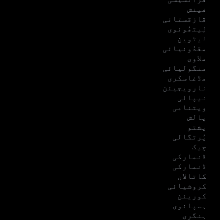
فینش
قازقستانی
لِیتھُونوی
لیٹوین
مقدُونیائی
ملاوی
منگولیائی
مڈغاسکری
نارویجیئن
نیپالی
ویتنامی
پالش
پشتو
پُرتگالی
چیک
ڈنمارکی
ڈنمارکی
کاتالان
کروشیائی
کوریئن
ہسپانوی
ہنگری