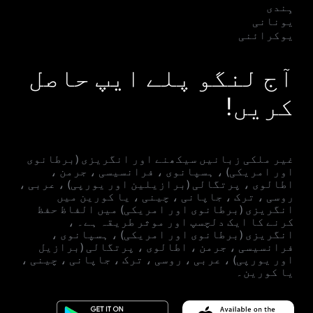
ہِندی
یونانی
یوکرائنی
آج لنگو پلے ایپ حاصل
کریں!
غیر ملکی زبانیں سیکھنے اور انگریزی (برطانوی
اور امریکی) ، ہسپانوی ، فرانسیسی ، جرمن ،
اطالوی ، پرتگالی (برازیلین اور یورپی) ، عربی ،
روسی ، ترک ، جاپانی ، چینی ، یا کورین میں
انگریزی (برطانوی اور امریکی) میں الفاظ حفظ
کرنے کا ایک دلچسپ اور موثر طریقہ ہے۔ ،
انگریزی (برطانوی اور امریکی) ، ہسپانوی ،
فرانسیسی ، جرمن ، اطالوی ، پرتگالی (برازیل
اور یورپی) ، عربی ، روسی ، ترک ، جاپانی ، چینی ،
یا کورین۔