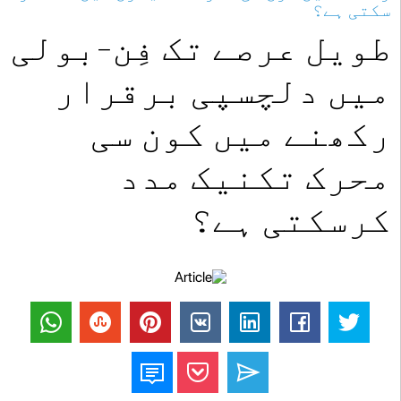
سکتی ہے؟
طویل عرصے تک فِن-بولی
میں دلچسپی برقرار
رکھنے میں کون سی
محرک تکنیک مدد
کرسکتی ہے؟