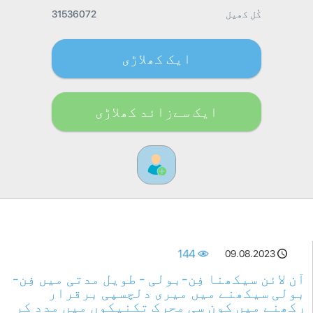
کُل کھیل
31536072
ایک کھلاڑی
ایک سےزائد کھلاڑی
144
09.08.2023
آن لائن سیکھنا فِن-بولی - طویل مدتی میں فِن-
بولی سیکھنے میں میری دلچسپی برقرار
رکھنے میں کون سی محرک تکنیکوں میں مدد کر