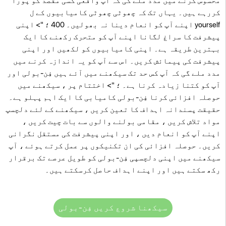
محسوس کرنے میں مدد ملے گی کہ آپ واقعی کسی مقصد کو پورا
کررہے ہیں۔ یہاں تک کہ چھوٹی چھوٹی کامیابیوں کے ل
yourself اپنے آپ کو انعام دینا نہ بھولیں۔ 400 ؛ "> اپنی
پیشرفت کا سراغ لگانا اپنے آپ کو متحرک رکھنے کا ایک
بہترین طریقہ ہے۔ اپنی کامیابیوں کو لکھیں اور اپنی
پیشرفت کی پیمائش کریں۔ اس سے آپ کو یہ اندازہ کرنے میں
مدد ملے گی کہ آپ کس حد تک سیکھنے میں آئے ہیں فِن-بولی اور
آپ کو کتنا زیادہ کرنا ہے۔ ؛ "> اختتام پر ، سیکھنے میں
حوصلہ افزائی کرنا فِن-بولی کامیابی کا ایک اہم پہلو ہے۔
حقیقت پسندانہ اہداف کا تعین کریں ، سیکھنے کے لئے دلچسپ
مواد تلاش کریں ، مقامی بولنے والوں سے بات چیت کریں ،
اپنے آپ کو انعام دیں ، اور اپنی پیشرفت کی مستقل نگرانی
کریں۔ حوصلہ افزائی کی ان تکنیکوں پر عمل کرتے ہوئے ، آپ
سیکھنے میں اپنی دلچسپی فِن-بولی کو طویل عرصے تک برقرار
رکھ سکتے ہیں اور اپنے اہداف حاصل کرسکتے ہیں۔
سیکھنا شروع کریں فِن-بولی