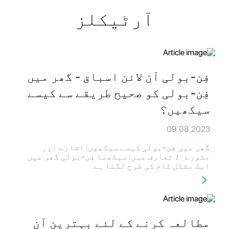
آرٹیکلز
فِن-بولی آن لائن اسباق - گھر میں
فِن-بولی کو صحیح طریقے سے کیسے
سیکھیں؟
09.08.2023
گھر میں فِن-بولی کیسے سیکھیں: اشارے اور
مشورے ؛ تعارف میں: سیکھنا فِن-بولی گھر میں
ایک مشکل کام کی طرح لگتا ہے
مطالعہ کرنے کے لئے بہترین آن