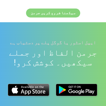
سیکھنا شروع کریں جرمن
ایپل اسٹور یا گوگل پلے پر دستیاب ہے
جرمن الفاظ اور جملے
سیکھیں۔ کوشش کرو!