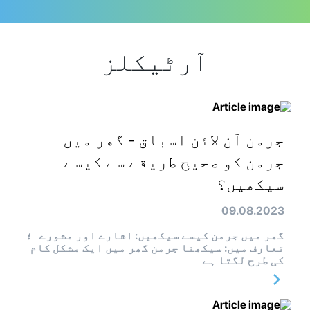
آرٹیکلز
جرمن آن لائن اسباق - گھر میں
جرمن کو صحیح طریقے سے کیسے
سیکھیں؟
09.08.2023
گھر میں جرمن کیسے سیکھیں: اشارے اور مشورے ؛
تعارف میں: سیکھنا جرمن گھر میں ایک مشکل کام
کی طرح لگتا ہے