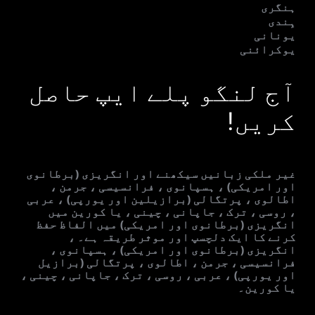
ہنگری
ہِندی
یونانی
یوکرائنی
آج لنگو پلے ایپ حاصل
کریں!
غیر ملکی زبانیں سیکھنے اور انگریزی (برطانوی
اور امریکی) ، ہسپانوی ، فرانسیسی ، جرمن ،
اطالوی ، پرتگالی (برازیلین اور یورپی) ، عربی
، روسی ، ترک ، جاپانی ، چینی ، یا کورین میں
انگریزی (برطانوی اور امریکی) میں الفاظ حفظ
کرنے کا ایک دلچسپ اور موثر طریقہ ہے۔ ،
انگریزی (برطانوی اور امریکی) ، ہسپانوی ،
فرانسیسی ، جرمن ، اطالوی ، پرتگالی (برازیل
اور یورپی) ، عربی ، روسی ، ترک ، جاپانی ، چینی ،
یا کورین۔