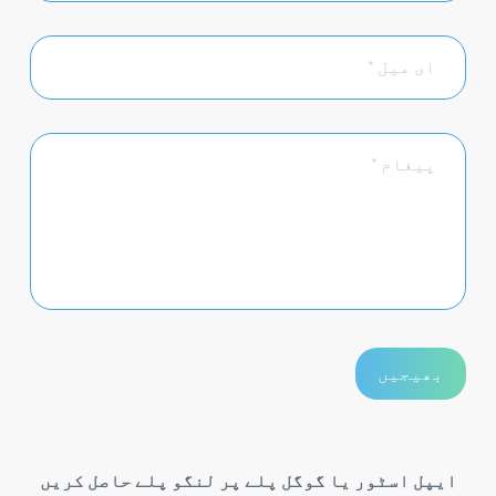
ایپل اسٹور یا گوگل پلے پر لنگو پلے حاصل کریں