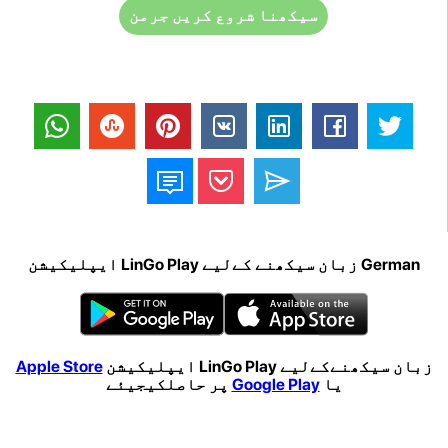
سیکھنا شروع کریں جرمن
German زبان سیکھنے کےلیے LinGo Play ایپلیکیشن
زبان سیکھنےکےلیے LinGo Play ایپلیکیشن
Apple Store
یا
Google Play
پر حاصلکیجیئے