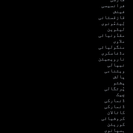
فرانسیسی
فینش
قازقستانی
لِیتھُونوی
لیٹوین
مقدُونیائی
ملاوی
منگولیائی
مڈغاسکری
نارویجیئن
نیپالی
ویتنامی
پالش
پشتو
پُرتگالی
چیک
ڈنمارکی
ڈنمارکی
کاتالان
کروشیائی
کوریئن
ہسپانوی