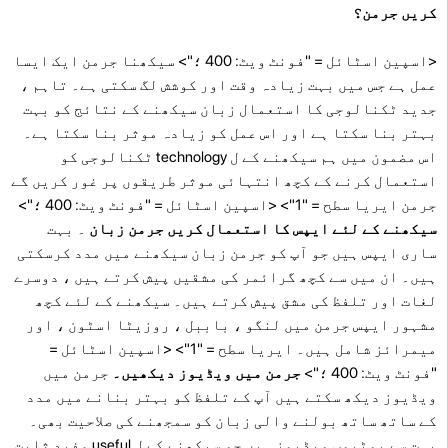
کریں جرمن؟
<اسپین اسٹائل = "فونٹ ویٹ: 400 ؛"> سیکھنا جرمن ایک ایسا
عمل ہے جس میں بہت زیادہ وقت اور کوشش لگ سکتی ہے۔ تاہم ،
جدید ٹکنالوجی کا استعمال زبان سیکھنے کے نتائج کو بہت
بہتر بنا سکتا ہے اور اس عمل کو زیادہ موثر بنا سکتا ہے۔
اس مضمون میں ہم سیکھنے کے ل technology ٹکنالوجی کو
استعمال کرنے کے کچھ انتہائی موثر طریقوں پر غور کریں گے
جرمن ایریا سطح = "1"> <اسپین اسٹائل = "فونٹ ویٹ: 400 ؛">
سیکھنے کے لئے ایپس کا استعمال کریں جرمن زبان
۔ بہت
ساری ایپس ہیں جو آپ کو جرمن زبان سیکھنے میں مدد کرسکتی
ہیں۔ ان میں سے کچھ گرائمر کی مشقیں پیش کرتے ہیں ، دوسرے
لغات اور تلفظ کی مشق پیش کرتے ہیں۔ سیکھنے کے لئے کچھ
مشہور ایپس جرمن میں لنگو ، باببل ، روزیٹا اسٹون ، اور
میمرائز شامل ہیں۔ ایریا سطح = "1"> <اسپین اسٹائل =
"فونٹ ویٹ: 400 ؛">
جرمن میں ویڈیوز دیکھیں۔
جرمن میں
ویڈیوز دیکھ سکتے ہیں آپ کے تلفظ کو بہتر بنانے میں مدد
کے ساتھ ساتھ بولنے والی زبان کو سمجھنے کی صلاحیت بھی۔
بہت سے یوٹیوب ویڈیوز ہیں جو سیکھنے کے ل useful مفید ثابت