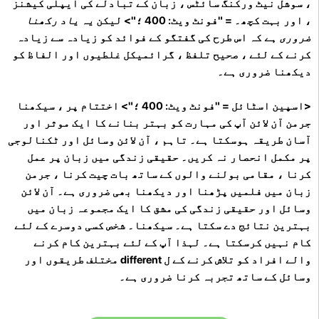
، سوشل نیٹ ورکنگ سائٹس ، زبان کے تبادلے کی ایپلی کیشنز
، اور بہت کچھ۔ = "فونٹ ویٹ: 400 ؛"> لیکن
یہ یاد رکھنا
ضروری ہے
کہ اس طرح کی گفتگو کے فوائد کو زیادہ سے زیادہ
کرنے کے لئے ، صحیح تلفظ ، گرائمیکل غلطیوں اور الفاظ کو
دیکھنا ضروری ہے۔
<اسپین اسٹائل = "فونٹ ویٹ: 400 ؛"> اختتام پر ، سیکھنا
جرمن آن لائن آپ کی مہارت کو بہتر بنانے کا ایک موثر اور
آسان طریقہ ہوسکتا ہے۔ تاہم ، آن لائن وسائل اور ٹکنالوجی
پر مکمل انحصار نہ کریں۔ حقیقی زندگی میں زبان پر عمل
کرنا ، مقامی بولنے والوں کے ساتھ بات چیت کرنا ، جرمن
زبان میں فلمیں پڑھنا اور دیکھنا بھی ضروری ہے۔ آن لائن
وسائل اور حقیقی زندگی کی مشق کا ایک مجموعہ زبان میں
بہترین نتائج دے سکتا ہے۔ سیکھنا۔ شخص کسی دوسرے کے لئے
کام نہیں کرسکتا ہے۔ لہذا
آپ کے لئے بہترین کام کرنے
والے افراد کو تلاش کرنے کے ل different مختلف طریقوں اور
وسائل کے ساتھ تجربہ کرنا ضروری ہے۔