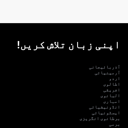
اپنی زبان تلاش کریں!
آذربائیجانی
آرمینیائی
اردو
اطالوی
افریقی
البانوی
امہاری
انڈونیشیائی
ایسٹونیائی
برطانوی انگریزی
برمی