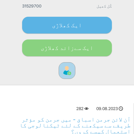
کُل کھیل
31529700
ایک کھلاڑی
ایک سےزائد کھلاڑی
282
09.08.2023
آن لائن جرمن اسباق - میں جرمن کو مؤثر
طریقے سے سیکھنے کے لئے ٹیکنالوجی کا
استعمال کیسے کروں؟