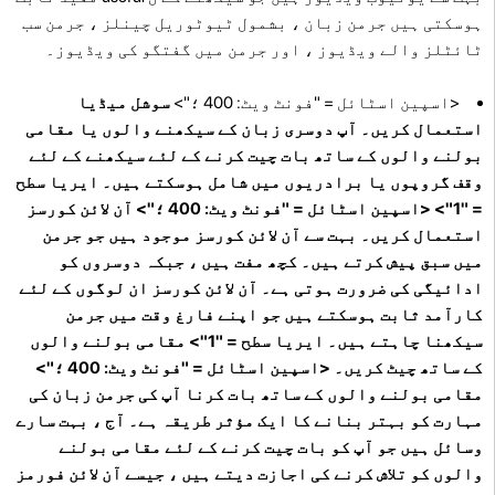
ہوسکتی ہیں جرمن زبان ، بشمول ٹیوٹوریل چینلز ، جرمن سب
ٹائٹلز والے ویڈیوز ، اور جرمن میں گفتگو کی ویڈیوز۔
<اسپین اسٹائل = "فونٹ ویٹ: 400 ؛">
سوشل میڈیا
استعمال کریں۔ آپ دوسری زبان کے سیکھنے والوں یا مقامی
بولنے والوں کے ساتھ بات چیت کرنے کے لئے سیکھنے کے لئے
وقف گروپوں یا برادریوں میں شامل ہوسکتے ہیں۔ ایریا سطح
= "1"> <اسپین اسٹائل = "فونٹ ویٹ: 400 ؛">
آن لائن کورسز
استعمال کریں۔
بہت سے آن لائن کورسز موجود ہیں جو جرمن
میں سبق پیش کرتے ہیں۔ کچھ مفت ہیں ، جبکہ دوسروں کو
ادائیگی کی ضرورت ہوتی ہے۔ آن لائن کورسز ان لوگوں کے لئے
کارآمد ثابت ہوسکتے ہیں جو اپنے فارغ وقت میں جرمن
سیکھنا چاہتے ہیں۔ ایریا سطح = "1">
مقامی بولنے والوں
کے ساتھ چیٹ کریں۔
<اسپین اسٹائل = "فونٹ ویٹ: 400 ؛">
مقامی بولنے والوں کے ساتھ بات کرنا آپ کی جرمن زبان کی
مہارت کو بہتر بنانے کا ایک مؤثر طریقہ ہے۔ آج ، بہت سارے
وسائل ہیں جو آپ کو بات چیت کرنے کے لئے مقامی بولنے
والوں کو تلاش کرنے کی اجازت دیتے ہیں ، جیسے آن لائن فورمز