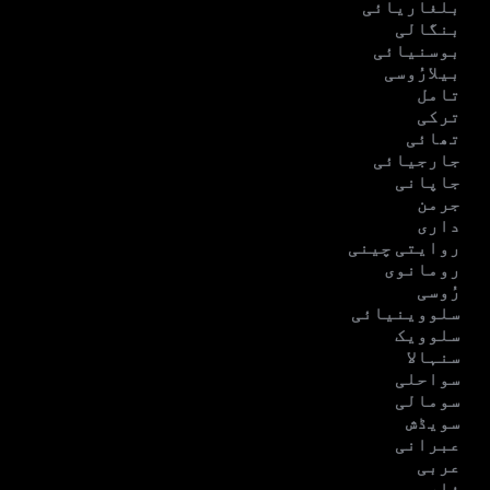
بلغاریائی
بنگالی
بوسنیائی
بیلارُوسی
تامل
ترکی
تھائی
جارجیائی
جاپانی
جرمن
داری
روایتی چینی
رومانوی
رُوسی
سلووینیائی
سلوویک
سنہالا
سواحلی
سومالی
سویڈش
عبرانی
عربی
فارسی