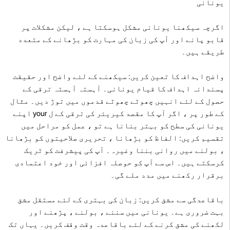
یونانی
اگرچہ سیکھنا یونانی مشکل ہوسکتا ہے ، لیکن مشکلات پر
قابو پانے اور آپ کی زبان کی مہارت کو بڑھانے کے متعدد
طریقے ہیں۔
واضح اہداف کا تعین کریں: سیکھنے کے لئے واضح اور حقیقت
پسندانہ اہداف کا قیام یونانی۔ آہستہ آہستہ ترقی کے
حصول کے لئے انہیں چھوٹے چھوٹے قدموں میں توڑ دیں۔ مثال
کے طور پر ، اگر آپ کا مقصد کیریئر کی ترقی کے ل your اپنے
یونانی کی سطح کو بہتر بنانا ہے تو ، عمل کو مراحل میں
تقسیم کریں: الفاظ کو بڑھانا ، تحریری صلاحیتوں کو بڑھانا
، بولنے میں روانی بننا وغیرہ۔ آپ کی پیشرفت کو ٹریک
کرسکتے ہیں۔ اس سے آپ کو حوصلہ افزائی اور خود اعتمادی
برقرار رکھنے میں مدد ملے گی۔
باقاعدگی سے مشق کریں: زبان کی بہتری کے لئے مستقل مشق
بہت ضروری ہے۔ یونانی میں سننے ، بولنے ، پڑھنے اور
لکھنے کی مشق کرنے کے لئے باقاعدہ وقت وقف کریں۔ یہاں تک