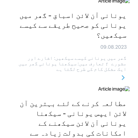
یونانی آن لائن اسباق - گھر میں
یونانی کو صحیح طریقے سے کیسے
سیکھیں؟
09.08.2023
گھر میں یونانی کیسے سیکھیں: اشارے اور
مشورے ؛ تعارف میں: سیکھنا یونانی گھر میں
ایک مشکل کام کی طرح لگتا ہے
مطالعہ کرنے کے لئے بہترین آن
لائن ایپس یونانی - سیکھنا
یونانی آن لائن سیکھنے کے
امکانات کی بدولت زیادہ سے