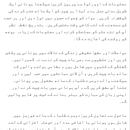
معلومات کے اوورلوڈ سے پرہیز کریں: سیکھنا یونانی ایک
طویل مدتی عمل ہے ، لہذا ہر چیز کو ایک ساتھ جذب کرنے کی
کوشش نہ کریں۔ مواد کو چھوٹے حصوں میں توڑ دیں اور ہر حصے
کو سمجھنے کے لئے کافی وقت مختص کریں۔ بتدریج نقطہ نظر
آپ کو نئے علم کو مستحکم کرنے اور معلومات کے زیادہ بوجھ
کو روکنے کی اجازت دے گا۔
مواصلات اور مشق: حقیقی زندگی کے حالات میں یونانی پریکٹس
کریں اور غلطیوں سے بھی بات چیت کرنے سے نہ گھبرائیں۔
گفتگو کے کلبوں میں شامل ہوں ، مقامی بولنے والوں کے
ساتھ بات چیت کریں ، آن لائن مباحثوں میں حصہ لیں ، اور
سیکھنے والے دوسرے طلباء کے ساتھ مشغول ہوں یونانی۔
جتنا آپ مشق کریں گے ، آپ یونانی میں بات چیت کرنے اور
اپنی زبان کی مہارت کو بہتر بنانے کے خوف پر قابو پالیں
گے۔
ماحول سے تعاون کریں: دوسرے طلباء کے ساتھ فورسز میں
شامل ہوں یونانی یا اضافی مدد اور حوصلہ افزائی کے لئے
کوئی ٹیوٹر یا اساتذہ تلاش کریں۔ آپ کے تعلیمی مفادات کو