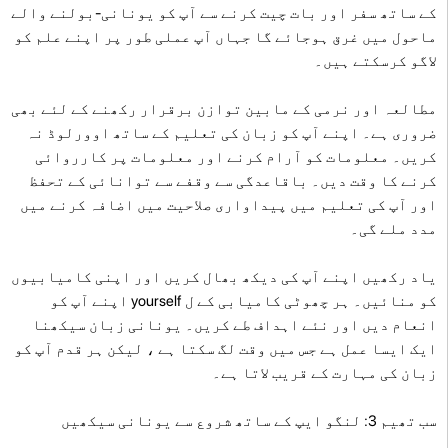
کے ساتھ سفر اور بات چیت کرنے سے آپ کو یونانی-بولنے والے
ماحول میں غرق ہوجائے گا جہاں آپ عملی طور پر اپنے علم کو
لاگو کرسکتے ہیں۔
مطالعہ اور نرمی کے مابین توازن برقرار رکھنے کے لئے بھی
ضروری ہے۔ اپنے آپ کو زبان کی تعلیم کے ساتھ اوورلوڈ نہ
کریں۔ معلومات کو آرام کرنے اور معلومات پر کارروائی
کرنے کا وقت دیں۔ باقاعدگی سے وقفے سے توانائی کے تحفظ
اور آپ کی تعلیم میں پیداواری صلاحیت میں اضافہ کرنے میں
مدد ملے گی۔
یاد رکھیں اپنے آپ کی دیکھ بھال کریں اور اپنی کامیابیوں
کو منائیں۔ ہر چھوٹی کامیابی کے ل yourself اپنے آپ کو
انعام دیں اور نئے اہداف طے کریں۔ یونانی زبان سیکھنا
ایک ایسا عمل ہے جس میں وقت لگ سکتا ہے ، لیکن ہر قدم آپ کو
زبان کی مہارت کے قریب لاتا ہے۔
سب تھیم 3: لنگو ایپ کے ساتھ شروع سے یونانی سیکھیں