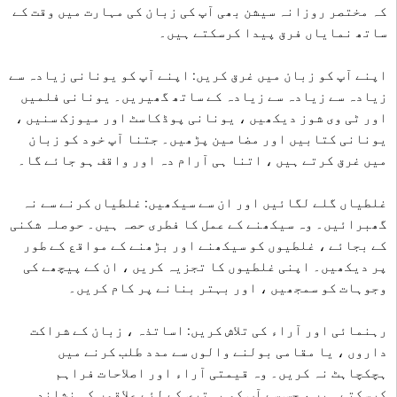
کہ مختصر روزانہ سیشن بھی آپ کی زبان کی مہارت میں وقت کے
ساتھ نمایاں فرق پیدا کرسکتے ہیں۔
اپنے آپ کو زبان میں غرق کریں: اپنے آپ کو یونانی زیادہ سے
زیادہ سے زیادہ سے زیادہ کے ساتھ گھیریں۔ یونانی فلمیں
اور ٹی وی شوز دیکھیں ، یونانی پوڈکاسٹ اور میوزک سنیں ،
یونانی کتابیں اور مضامین پڑھیں۔ جتنا آپ خود کو زبان
میں غرق کرتے ہیں ، اتنا ہی آرام دہ اور واقف ہو جائے گا۔
غلطیاں گلے لگائیں اور ان سے سیکھیں: غلطیاں کرنے سے نہ
گھبرائیں۔ وہ سیکھنے کے عمل کا فطری حصہ ہیں۔ حوصلہ شکنی
کے بجائے ، غلطیوں کو سیکھنے اور بڑھنے کے مواقع کے طور
پر دیکھیں۔ اپنی غلطیوں کا تجزیہ کریں ، ان کے پیچھے کی
وجوہات کو سمجھیں ، اور بہتر بنانے پر کام کریں۔
رہنمائی اور آراء کی تلاش کریں: اساتذہ ، زبان کے شراکت
داروں ، یا مقامی بولنے والوں سے مدد طلب کرنے میں
ہچکچاہٹ نہ کریں۔ وہ قیمتی آراء اور اصلاحات فراہم
کرسکتے ہیں ، جس سے آپ کو بہتری کے لئے علاقوں کی نشاندہی