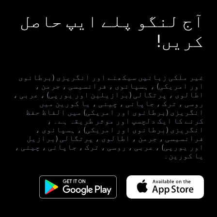
آج لنگو پلے ایپ حاصل
کریں!
غیر ملکی زبانیں سیکھنے اور انگریزی (برطانوی
اور امریکی) ، ہسپانوی ، فرانسیسی ، جرمن ،
اطالوی ، پرتگالی (برازیلین اور یورپی) ، عربی ،
روسی ، ترک ، جاپانی ، چینی ، یا کورین میں
انگریزی (برطانوی اور امریکی) میں الفاظ حفظ
کرنے کا ایک دلچسپ اور موثر طریقہ ہے۔ ،
انگریزی (برطانوی اور امریکی) ، ہسپانوی ،
فرانسیسی ، جرمن ، اطالوی ، پرتگالی (برازیل
اور یورپی) ، عربی ، روسی ، ترک ، جاپانی ، چینی ،
یا کورین۔