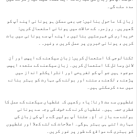
مدد ملے گی۔
زبان کا ماحول بنائیں: جب بھی ممکن ہو یونانی اپنے آپ کو
گھیریں۔ روزمرہ کے حالات میں یونانی استعمال کریں:
خریداری کی فہرستیں بنائیں ، اپنے آپ سے یونانی میں بات
کریں ، یونانی خبروں پر عمل کریں ، وغیرہ۔
ٹکنالوجی کا استعمال کریں: زبان سیکھنے کے ایپس اور آن
لائن وسائل کا استعمال کریں۔ زبان سیکھنے کے متعدد ایپس
موجود ہیں جو آپ کو تفریحی اور انٹرایکٹو انداز میں
پڑھنے ، لکھنے ، سننے اور بولنے کی مہارت کو بہتر بنانے
میں مدد کرسکتی ہیں۔
غلطیوں سے مت ڈرنا: یاد رکھیں کہ غلطیاں سیکھنے کے عمل کا
فطری حصہ ہیں۔ غلطیاں کرنے کے خوف کی وجہ سے یونانی
بولنے سے باز نہ آؤ۔ جتنا آپ بولیں گے ، آپ کی زبان کی
مہارت اتنی ہی بہتر ہوگی۔ اصلاحات کے لئے کھلا اور غلطیوں
کو بہتری کے مواقع کے طور پر غور کریں۔