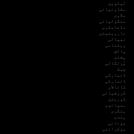
لیٹوین
مقدُونیائی
ملاوی
منگولیائی
مڈغاسکری
نارویجیئن
نیپالی
ویتنامی
پالش
پشتو
پُرتگالی
چیک
ڈنمارکی
ڈنمارکی
کاتالان
کروشیائی
کوریئن
ہسپانوی
ہنگری
ہِندی
یونانی
یوکرائنی