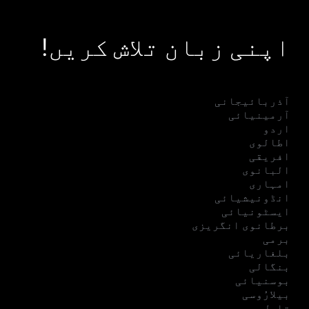
اپنی زبان تلاش کریں!
آذربائیجانی
آرمینیائی
اردو
اطالوی
افریقی
البانوی
امہاری
انڈونیشیائی
ایسٹونیائی
برطانوی انگریزی
برمی
بلغاریائی
بنگالی
بوسنیائی
بیلارُوسی
تامل