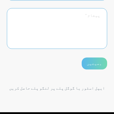
ایپل اسٹور یا گوگل پلے پر لنگو پلے حاصل کریں