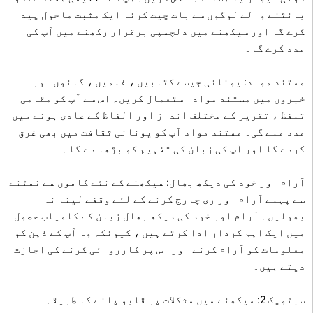
بانٹنے والے لوگوں سے بات چیت کرنا ایک مثبت ماحول پیدا
کرے گا اور سیکھنے میں دلچسپی برقرار رکھنے میں آپ کی
مدد کرے گا۔
مستند مواد: یونانی جیسے کتابیں ، فلمیں ، گانوں اور
خبروں میں مستند مواد استعمال کریں۔ اس سے آپ کو مقامی
تلفظ ، تقریر کے مختلف انداز اور الفاظ کے عادی ہونے میں
مدد ملے گی۔ مستند مواد آپ کو یونانی ثقافت میں بھی غرق
کردے گا اور آپ کی زبان کی تفہیم کو بڑھا دے گا۔
آرام اور خود کی دیکھ بھال: سیکھنے کے نئے کاموں سے نمٹنے
سے پہلے آرام اور ری چارج کرنے کے لئے وقفے لینا نہ
بھولیں۔ آرام اور خود کی دیکھ بھال زبان کے کامیاب حصول
میں ایک اہم کردار ادا کرتے ہیں ، کیونکہ وہ آپ کے ذہن کو
معلومات کو آرام کرنے اور اس پر کارروائی کرنے کی اجازت
دیتے ہیں۔
سبٹوپک 2: سیکھنے میں مشکلات پر قابو پانے کا طریقہ