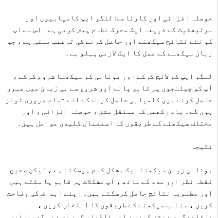
حوصلہ افزائی اور کارنامے: لنگو ایپ کامیابیوں اور
سرٹیفکیٹ کے ذریعہ ایک محرک نظام پیش کرتی ہے۔ اس سے آپ
کو نئے نتائج سیکھنے اور حاصل کرنے کی ترغیب ملتی ہے ، جو
زبان سیکھنے کے عمل کا ایک لازمی پہلو ہے۔
لنگو ایپ کو لانچ کرکے اور یونانی کو سیکھنا شروع کرکے ،
آپ کو چیلنجوں پر قابو پانے اور شروع سے ہی زبان میں عبور
حاصل کرنے میں کامیابی حاصل کرنے کے لئے تمام ضروری ٹولز
ہوں گے۔ یاد رکھیں کہ مستقل مشق ، حوصلہ افزائی ، اور
مختلف سیکھنے کے طریقوں کا استعمال کلیدی عوامل ہیں۔
نتیجہ
یونانی زبان سیکھنا ایک مشکل کام ہوسکتا ہے ، لیکن صحیح
نقطہ نظر اور مدد کے ساتھ ، آپ مشکلات پر قابو پا سکتے ہیں
اور مطلوبہ نتائج حاصل کرسکتے ہیں۔ اپنے اہداف کی وضاحت
کریں ، مناسب سیکھنے کے طریقوں کا انتخاب کریں ،
باقاعدگی سے مشق کریں ، اور غلطیاں کرنے سے نہ گھبرائیں۔