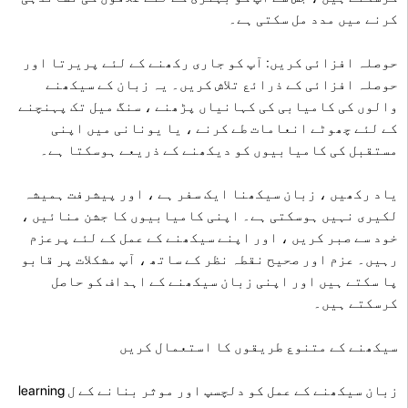
کرنے میں مدد مل سکتی ہے۔
حوصلہ افزائی کریں: آپ کو جاری رکھنے کے لئے پریرتا اور
حوصلہ افزائی کے ذرائع تلاش کریں۔ یہ زبان کے سیکھنے
والوں کی کامیابی کی کہانیاں پڑھنے ، سنگ میل تک پہنچنے
کے لئے چھوٹے انعامات طے کرنے ، یا یونانی میں اپنی
مستقبل کی کامیابیوں کو دیکھنے کے ذریعے ہوسکتا ہے۔
یاد رکھیں ، زبان سیکھنا ایک سفر ہے ، اور پیشرفت ہمیشہ
لکیری نہیں ہوسکتی ہے۔ اپنی کامیابیوں کا جشن منائیں ،
خود سے صبر کریں ، اور اپنے سیکھنے کے عمل کے لئے پرعزم
رہیں۔ عزم اور صحیح نقطہ نظر کے ساتھ ، آپ مشکلات پر قابو
پا سکتے ہیں اور اپنی زبان سیکھنے کے اہداف کو حاصل
کرسکتے ہیں۔
سیکھنے کے متنوع طریقوں کا استعمال کریں
زبان سیکھنے کے عمل کو دلچسپ اور موثر بنانے کے ل learning