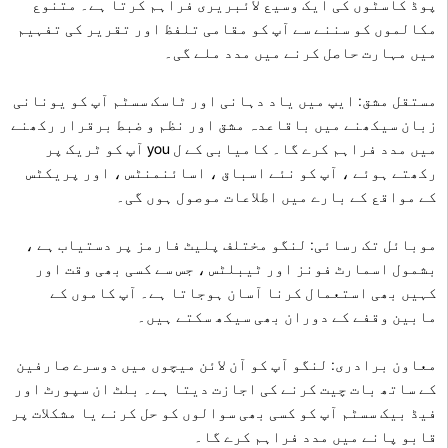
پوڈ کاسٹوں کی ایک وسیع لائبریری فراہم کرتا ہے۔ متنوع
مکالموں کو سننے سے آپ کو مقامی تلفظ اور تقریر کی تفہیم
میں مہارت حاصل کرنے میں مدد ملے گی۔
مستقل مشق: ایپ میں یاد دہانی اور ٹاسک سسٹم آپ کو یونانی
زبان سیکھنے میں باقاعدہ مشق اور نظم و ضبط برقرار رکھنے
میں مدد فراہم کرے گا۔ کامیابی کے ل you آپ کو ٹریک پر
رکھتے ہوئے ، آپ کو نئے اسباق ، اسائنمنٹس ، اور پریکٹس
کے مواقع کے بارے میں اطلاعات موصول ہوں گی۔
موبائل تک رسائی: لنگو مختلف پلیٹ فارمز پر دستیاب ہے ،
بشمول اسمارٹ فونز اور ٹیبلٹس ، جس سے کسی بھی وقت اور
کہیں بھی استعمال کرنا آسان ہوجاتا ہے۔ آپ کاموں کے
مابین وقفے کے دوران بھی سیکھ سکتے ہیں۔
معاون برادری: لنگو آپ کو آن لائن میچوں میں دوسرے صارفین
کے ساتھ بات چیت کرنے کی اجازت دیتا ہے۔ بلٹ ان سپورٹ اور
فیڈ بیک سسٹم آپ کو کسی بھی سوالوں کو حل کرنے یا مشکلات پر
قابو پانے میں مدد فراہم کرے گا۔