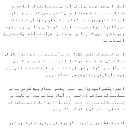
لنگو ایپ شروع سے یونانی آسانی سے سیکھنے کا ایک جدید
طریقہ ہے۔ یہ ایک جدید ایپلی کیشن ہے جو تدریسی طریقوں
اور ٹکنالوجیوں کے ساتھ تیار کی گئی ہے جو آپ کو سیکھنے
میں کامیاب ہونے میں مدد فراہم کرے گی یونانی۔ یہاں کچھ
وجوہات یہ ہیں کہ زبانو ابتدائی افراد کے لئے ایک بہترین
انتخاب ہے:
ذاتی نوعیت کا نقطہ نظر: زبانو آپ کی ضروریات اور زبان کی
مہارت کی سطح کے مطابق ڈھالتا ہے۔ یہ اسباق اور فلیش
کارڈز مہیا کرتا ہے جو آپ کے علم اور اہداف سے ملتے ہیں ،
جس سے آپ اپنی رفتار سے سیکھ سکتے ہیں۔
انٹرایکٹو اسباق: ایپ انٹرایکٹو اسباق پیش کرتی ہے جو
سیکھنے کے عمل کو دل چسپ اور آسان بناتی ہے۔ آپ تلفظ پر
عمل کرسکتے ہیں اور بلٹ ان کوئزز اور الفاظ کی مشقوں کے
ساتھ اپنے علم کی جانچ کرسکتے ہیں۔
آڈیو تلفظ اور ریڈیو: لنگو یونانی ریڈیو اسٹیشنوں اور