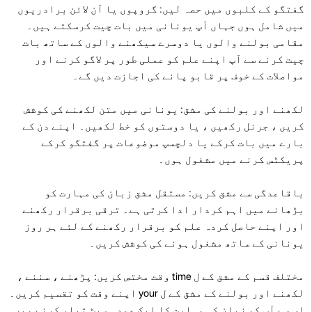
گفتگو کے کلبوں میں حصہ لیں: گروپوں یا آن لائن برادریوں
میں شامل ہوں جہاں آپ یونانی میں بات چیت کرسکتے ہیں۔
مقامی بولنے والوں یا دوسرے سیکھنے والوں کے ساتھ بات
چیت کرنے سے آپ اپنے علم کو عملی طور پر لاگو کرنے اور
مواصلات کے خوف پر قابو پانے کی اجازت دیں گے۔
لکھنے اور بولنے کی مشق: یونانی میں متن لکھنے کی کوشش
کریں ، جرنل رکھیں ، یا دوستوں کو خط لکھیں۔ اپنے دن کے
بارے میں بات کرکے یا دلچسپ موضوعات پر گفتگو کرکے
پریکٹس کرنے میں مشغول ہوں۔
باقاعدگی سے مشق کریں: مستقل مشق زبان کی مہارت کو
بڑھانے میں اہم کردار ادا کرتی ہے۔ ترقی برقرار رکھنے
اور اپنے حاصل کردہ علم کو برقرار رکھنے کے لئے ہر روز
یونانی کے ساتھ مشغول ہونے کی کوشش کریں۔
مختلف قسم کے مشق کے ل time وقت مختص کریں: پڑھنے ، سننے ،
لکھنے اور بولنے کے مشق کے ل your اپنے وقت کو تقسیم کریں۔
اس سے آپ کو زبان کی مہارت کا ایک عمدہ سیٹ تیار کرنے میں