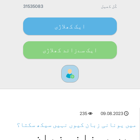
کُل کھیل
31535083
ایک کھلاڑی
ایک سےزائد کھلاڑی
235
09.08.2023
میں یونانی زبان کیوں نہیں سیکھ سکتا؟
میں یونانی زبان