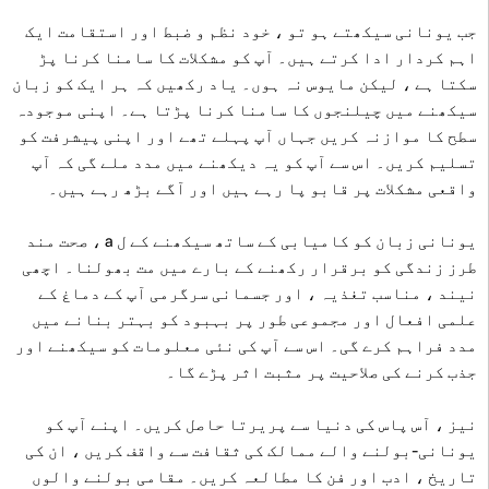
جب یونانی سیکھتے ہو تو ، خود نظم و ضبط اور استقامت ایک
اہم کردار ادا کرتے ہیں۔ آپ کو مشکلات کا سامنا کرنا پڑ
سکتا ہے ، لیکن مایوس نہ ہوں۔ یاد رکھیں کہ ہر ایک کو زبان
سیکھنے میں چیلنجوں کا سامنا کرنا پڑتا ہے۔ اپنی موجودہ
سطح کا موازنہ کریں جہاں آپ پہلے تھے اور اپنی پیشرفت کو
تسلیم کریں۔ اس سے آپ کو یہ دیکھنے میں مدد ملے گی کہ آپ
واقعی مشکلات پر قابو پا رہے ہیں اور آگے بڑھ رہے ہیں۔
یونانی زبان کو کامیابی کے ساتھ سیکھنے کے ل a ، صحت مند
طرز زندگی کو برقرار رکھنے کے بارے میں مت بھولنا۔ اچھی
نیند ، مناسب تغذیہ ، اور جسمانی سرگرمی آپ کے دماغ کے
علمی افعال اور مجموعی طور پر بہبود کو بہتر بنانے میں
مدد فراہم کرے گی۔ اس سے آپ کی نئی معلومات کو سیکھنے اور
جذب کرنے کی صلاحیت پر مثبت اثر پڑے گا۔
نیز ، آس پاس کی دنیا سے پریرتا حاصل کریں۔ اپنے آپ کو
یونانی-بولنے والے ممالک کی ثقافت سے واقف کریں ، ان کی
تاریخ ، ادب اور فن کا مطالعہ کریں۔ مقامی بولنے والوں