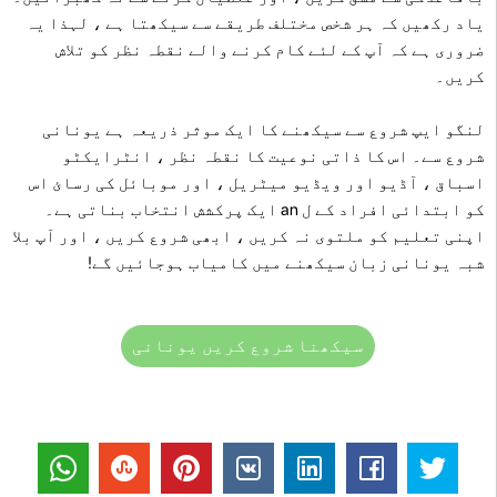
یاد رکھیں کہ ہر شخص مختلف طریقے سے سیکھتا ہے ، لہذا یہ
ضروری ہے کہ آپ کے لئے کام کرنے والے نقطہ نظر کو تلاش
کریں۔
لنگو ایپ شروع سے سیکھنے کا ایک موثر ذریعہ ہے یونانی
شروع سے۔ اس کا ذاتی نوعیت کا نقطہ نظر ، انٹرایکٹو
اسباق ، آڈیو اور ویڈیو میٹریل ، اور موبائل کی رسائ اس
کو ابتدائی افراد کے ل an ایک پرکشش انتخاب بناتی ہے۔
اپنی تعلیم کو ملتوی نہ کریں ، ابھی شروع کریں ، اور آپ بلا
شبہ یونانی زبان سیکھنے میں کامیاب ہوجائیں گے!
سیکھنا شروع کریں یونانی