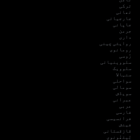
ترکی
تھائی
جارجیائی
جاپانی
جرمن
داری
روایتی چینی
رومانوی
رُوسی
سلووینیائی
سلوویک
سنہالا
سواحلی
سومالی
سویڈش
عبرانی
عربی
فارسی
فرانسیسی
فینش
قازقستانی
لِیتھُونوی