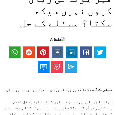
کیوں نہیں سیکھ
سکتا؟ مسئلے کے حل
سبٹوپک
1: سیکھنے میں چیلنجوں کی بنیادی وجوہات یونانی
سیکھنا یونانی بہت سارے لوگوں کے لئے ایک مشکل کوشش
ہوسکتی ہے۔ آپ کو مشکلات کا سامنا کرنا پڑ سکتا ہے جو زبان
کے کامیاب حصول کی راہ میں حائل رکاوٹوں کے طور پر کام