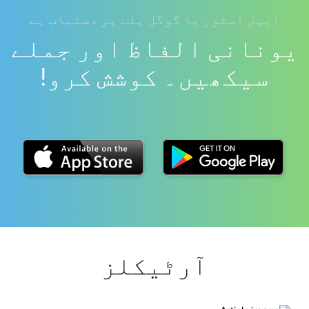
ایپل اسٹور یا گوگل پلے پر دستیاب ہے
یونانی الفاظ اور جملے
سیکھیں۔ کوشش کرو!
آرٹیکلز