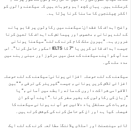
کرسکتے ہیں۔ یہاں کچھ اہم وجوہات ہیں کہ سیکھنے والوں کو
اکثر چیلنجوں کا سامنا کرنا پڑتا ہے۔
واضح اہداف کا فقدان: سیکھنے میں رکاوٹوں پر قابو پانے
کے لئے یونانی ، مخصوص اور پیمائش کے اہداف کا تعین کرنا
ضروری ہے۔ "بیرون ملک کام کرنے کے لئے" سیکھنا یونانی
جیسے اہداف قائم کریں یا "7 کا IELTS اسکور حاصل کرنا"۔ اس
سے آپ کو اپنے سیکھنے کے عمل میں مرکوز اور مبنی رہنے میں
مدد ملے گی۔
سیکھنے کے لئے حوصلہ افزائی یونانی: سیکھنے کے لئے حوصلہ
افزائی تلاش کریں یونانی ، جیسے "کیریئر کی ترقی ،" "بین
الاقوامی شراکت داروں کے ساتھ رابطے میں آسانی ،" یا
"زبان کی رکاوٹوں کے بغیر سفر کرنا۔" اپنے آپ کو ان
وجوہات کی مستقل یاد دلائیں جو آپ نے یونانی سیکھنے کا
فیصلہ کیا ہے اور ان کو حاصل کرنے کی کوشش کرتے ہیں۔
ٹائم مینجمنٹ اور اسٹڈی پلاننگ: مطالعہ کرنے کے لئے ایک