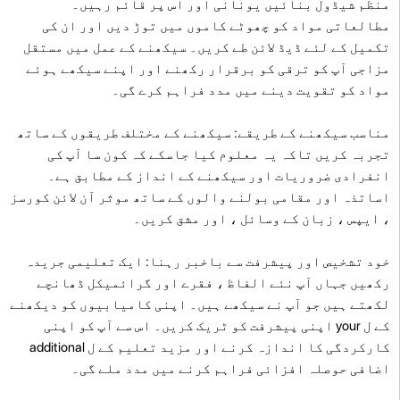
منظم شیڈول بنائیں یونانی اور اس پر قائم رہیں۔
مطالعاتی مواد کو چھوٹے کاموں میں توڑ دیں اور ان کی
تکمیل کے لئے ڈیڈ لائن طے کریں۔ سیکھنے کے عمل میں مستقل
مزاجی آپ کو ترقی کو برقرار رکھنے اور اپنے سیکھے ہوئے
مواد کو تقویت دینے میں مدد فراہم کرے گی۔
مناسب سیکھنے کے طریقے: سیکھنے کے مختلف طریقوں کے ساتھ
تجربہ کریں تاکہ یہ معلوم کیا جاسکے کہ کون سا آپ کی
انفرادی ضروریات اور سیکھنے کے انداز کے مطابق ہے۔
اساتذہ اور مقامی بولنے والوں کے ساتھ موثر آن لائن کورسز
، ایپس ، زبان کے وسائل ، اور مشق کریں۔
خود تشخیص اور پیشرفت سے باخبر رہنا: ایک تعلیمی جریدہ
رکھیں جہاں آپ نئے الفاظ ، فقرے اور گرائمیکل ڈھانچے
لکھتے ہیں جو آپ نے سیکھے ہیں۔ اپنی کامیابیوں کو دیکھنے
کے ل your اپنی پیشرفت کو ٹریک کریں۔ اس سے آپ کو اپنی
کارکردگی کا اندازہ کرنے اور مزید تعلیم کے ل additional
اضافی حوصلہ افزائی فراہم کرنے میں مدد ملے گی۔