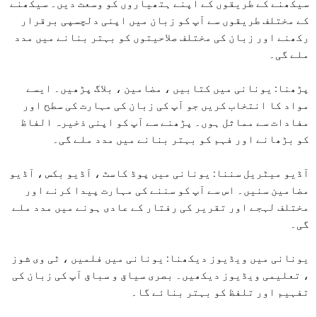
سیکھنے کے طریقوں کے اپنے ہتھیاروں کو وسعت دیں۔ سیکھنے
کے مختلف طریقوں سے آپ کو زبان میں اپنی دلچسپی برقرار
رکھنے اور زبان کی مختلف صلاحیتوں کو بہتر بنانے میں مدد
ملے گی۔
پڑھنا: یونانی میں کتابیں ، مضامین ، بلاگ پڑھیں۔ ایسے
مواد کا انتخاب کریں جو آپ کی زبان کی مہارت کی سطح اور
مفادات سے مماثل ہوں۔ پڑھنے سے آپ کو اپنی ذخیرہ الفاظ
کو بڑھانے اور فہم کو بہتر بنانے میں مدد ملے گی۔
آڈیو میٹریل سننا: یونانی میں پوڈ کاسٹ ، آڈیو بکس ، آڈیو
مضامین سنیں۔ اس سے آپ کو سننے کی مہارت پیدا کرنے اور
مختلف لہجے اور تقریر کی رفتار کے عادی ہونے میں مدد ملے
گی۔
یونانی میں ویڈیوز دیکھنا: یونانی میں فلمیں ، ٹی وی شوز
، تعلیمی ویڈیوز دیکھیں۔ بصری سیاق و سباق آپ کی زبان کی
تفہیم اور تلفظ کو بہتر بنائے گا۔