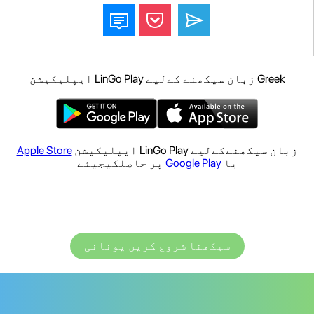
Greek زبان سیکھنے کےلیے LinGo Play ایپلیکیشن
زبان سیکھنےکےلیے LinGo Play ایپلیکیشن
Apple Store
یا
Google Play
پر حاصلکیجیئے
سیکھنا شروع کریں یونانی