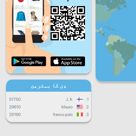
جمعہ
ہفتہ
اِتوار
روزانہ کی پیش رفت
ماہانہ پیش رفت
سند
مجموعی کارکردگی
دِن کا بہترین
51750
J. K
1.
29610
Mauro
2.
25190
franco polo
3.