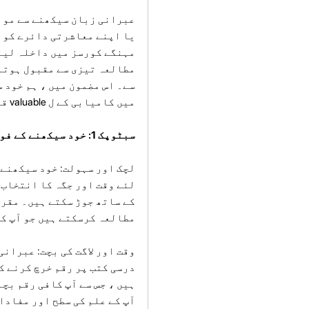
عبرانی زبان سیکھنے سے مواق
یا اپنے معاشرتی دائرے کو ب
مہنگے کورسز میں داخلہ لینے
مطالعہ تیزی سے مقبول ہوتا 
سے۔ اس مضمون میں ، ہم خود 
میں کامیابی کے ل valuable قیمتی نکات اور حکمت عملی فراہم کریں گے۔
سبٹوپک 1: خود سیکھنے کے فوائد عبرانی
لچک اور سہولت: خود سیکھنے 
لئے وقت اور جگہ کا انتخاب 
کے ساتھ جوڑ سکتے ہیں۔ مقرر
مطالعہ کرسکتے ہیں جو آپ ک
وقت اور لاگت کی بچت: عبران
درسی کتب پر رقم خرچ کرنے ک
ہیں ، جس سے آپ کافی رقم بچ
آپ کے علم کی سطح اور مفادا