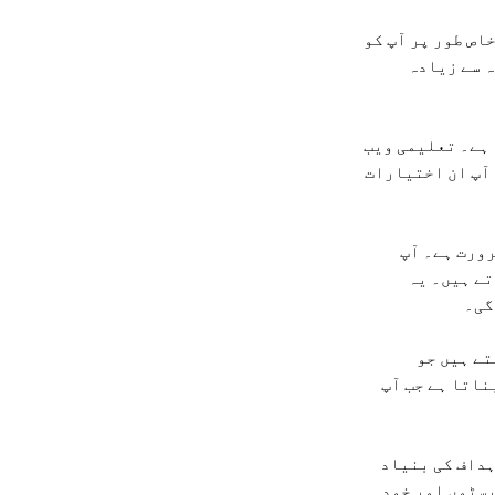
اص طور پر آپ کو
ہ سے زیادہ
 ہے۔ تعلیمی ویب
 آپ ان اختیارات
رورت ہے۔ آپ
تے ہیں۔ یہ
گی۔
تے ہیں جو
ناتا ہے جب آپ
ہداف کی بنیاد
یسٹوں اور خود