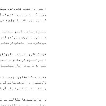
انفرادی نقطہ نظر: خود سیکھ
پورا کرتے ہیں۔ ہر شخص کی ا
تاثیر اور لطف اندوزی کے ل learning سیکھنے کے عمل کو تیار کرنے کی اجازت دیتا ہے۔
متنوع وسائل: انٹرنیٹ عبران
سائٹیں ، ایپس ، ویڈیو اسبا
کی کثرت سے انتخاب کرسکتے ہ
خود تنظیم اور ذمہ داری: خو
اپنی تعلیم کی منصوبہ بندی 
مہارت نہ صرف زبان سیکھنے م
مفادات کے مطابق سیکھنا: خو
دلچسپی اور آپ کے ساتھ گونج
یہ مطالعہ کرتے ہیں کہ آپ ک
ذاتی نوعیت کا مطالعہ کا م
پر اپنی مرضی کے مطابق مطا