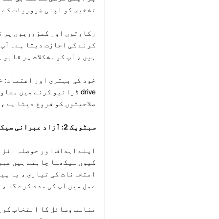
تشخیص کو اپنی ضروریات کے 
رکاوٹوں اور کمزوریوں پر قا
کرنے کی اجازت دیتا ہے۔ آپ 
ہیں ، آپ کو مشکلات پر قابو
خود کی بہتری اور اعتماد: خو
drive ڈرائیو کرنے میں م
صلاحیتوں کو فروغ دیتا ہے ،
سبٹوپک 2: آزاد عبرانی سیکھنے کے لئے موثر حکمت عملی
اپنے اہداف اور حوصلہ افزائ
کیوں سیکھنا چاہتے ہیں عبرا
امتحانات کی تیاری ، یا پیش
عمل میں آپ کی مدد کرے گا ،
مناسب وسائل کا انتخاب کریں