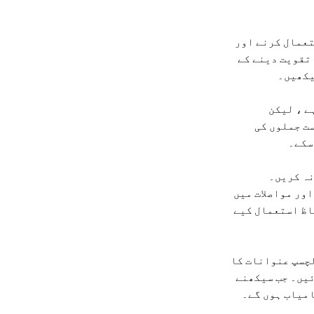
تعمال کرنے اور
 تقویت دینے کے
یکھیں۔
ے ، لیکن
ت جملوں کی
سکے۔
نہ کریں۔
ور مواصلات میں
اظ استعمال کیے
چسپ عنوانات کا
ئیں۔ جب سیکھنے
امیاب ہوں گے۔