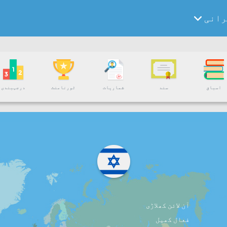
رانی
اسباق
سند
شماریات
ٹورنامنٹ
درجہبندی
آن لائن کھلاڑی
فعال کھیل