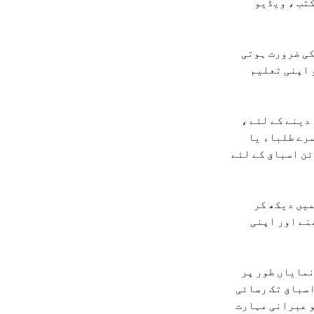
کتب ، ویڈیو
کی ضرورت ہوتی
 اپنی تعلیم
دینے کے لئے ،
رے طلباء یا
ئن اسباق کے لئے
میں دیکھ کر
نے اور اپنی
نمایاں طور پر
اسباق تک رسائی
کو عبرانی مہارت