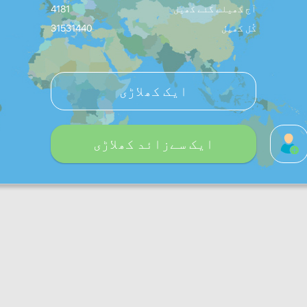
آج کھیلے گئے کھیل
4181
کُل کھیل
31531440
ایک کھلاڑی
ایک سےزائد کھلاڑی