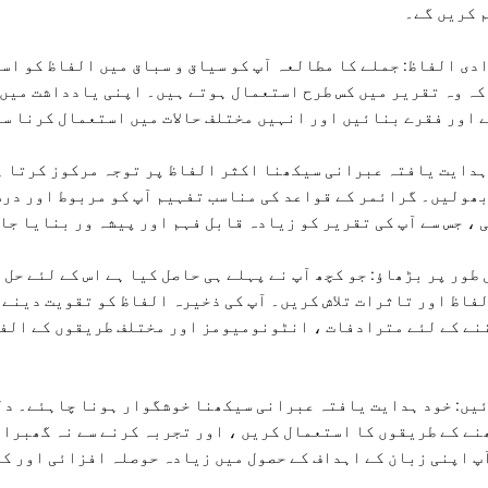
 کریں گے۔
دی الفاظ: جملے کا مطالعہ آپ کو سیاق و سباق میں الفاظ کو اس
کہ وہ تقریر میں کس طرح استعمال ہوتے ہیں۔ اپنی یادداشت میں
 اور فقرے بنائیں اور انہیں مختلف حالات میں استعمال کرنا س
ہدایت یافتہ عبرانی سیکھنا اکثر الفاظ پر توجہ مرکوز کرتا ہ
ھولیں۔ گرائمر کے قواعد کی مناسب تفہیم آپ کو مربوط اور درس
 ، جس سے آپ کی تقریر کو زیادہ قابل فہم اور پیشہ ور بنایا جا
ور پر بڑھاؤ: جو کچھ آپ نے پہلے ہی حاصل کیا ہے اس کے لئے حل 
فاظ اور تاثرات تلاش کریں۔ آپ کی ذخیرہ الفاظ کو تقویت دینے ا
نے کے لئے مترادفات ، انٹونومیومز اور مختلف طریقوں کے الف
ئیں: خود ہدایت یافتہ عبرانی سیکھنا خوشگوار ہونا چاہئے۔ دل
نے کے طریقوں کا استعمال کریں ، اور تجربہ کرنے سے نہ گھبرا
آپ اپنی زبان کے اہداف کے حصول میں زیادہ حوصلہ افزائی اور ک