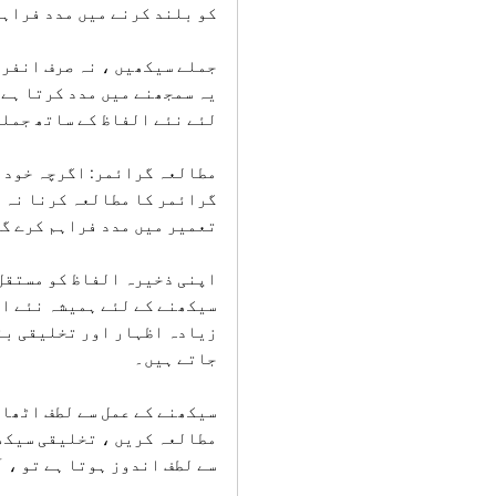
کو بلند کرنے میں مدد فراہم
جملے سیکھیں ، نہ صرف انفرا
یہ سمجھنے میں مدد کرتا ہے 
لئے نئے الفاظ کے ساتھ جملے
مطالعہ گرائمر: اگرچہ خود 
گرائمر کا مطالعہ کرنا نہ ب
تعمیر میں مدد فراہم کرے گی
اپنی ذخیرہ الفاظ کو مستقل ط
سیکھنے کے لئے ہمیشہ نئے ال
زیادہ اظہار اور تخلیقی بن
جاتے ہیں۔
سیکھنے کے عمل سے لطف اٹھا
مطالعہ کریں ، تخلیقی سیکھ
سے لطف اندوز ہوتا ہے تو ، 