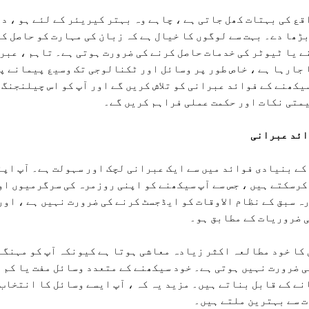
ع کی بہتات کھل جاتی ہے ، چاہے وہ بہتر کیریئر کے لئے ہو ، دن
ڑھا دے۔ بہت سے لوگوں کا خیال ہے کہ زبان کی مہارت کو حاصل کر
 یا ٹیوٹر کی خدمات حاصل کرنے کی ضرورت ہوتی ہے۔ تاہم ، عبر
جارہا ہے ، خاص طور پر وسائل اور ٹکنالوجی تک وسیع پیمانے پ
سیکھنے کے فوائد عبرانی کو تلاش کریں گے اور آپ کو اس چیلنجنگ 
کے بنیادی فوائد میں سے ایک عبرانی لچک اور سہولت ہے۔ آپ اپن
کرسکتے ہیں ، جس سے آپ سیکھنے کو اپنی روزمرہ کی سرگرمیوں او
ہ سبق کے نظام الاوقات کو ایڈجسٹ کرنے کی ضرورت نہیں ہے ، اور
ی ضروریات کے مطابق ہو۔
ی کا خود مطالعہ اکثر زیادہ معاشی ہوتا ہے کیونکہ آپ کو مہنگے
ی ضرورت نہیں ہوتی ہے۔ خود سیکھنے کے متعدد وسائل مفت یا کم 
انے کے قابل بناتے ہیں۔ مزید یہ کہ ، آپ ایسے وسائل کا انتخاب
ت سے بہترین ملتے ہیں۔