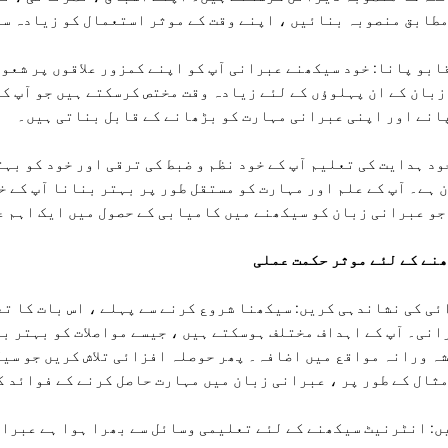
مطابق منصوبہ بنائیں ، اپنے وقت کے موثر استعمال کو زیادہ س
بو پانا: خود سیکھنے عبرانی آپ کو اپنے کمزور علاقوں پر شعور
زبان کے ان پہلوؤں کے لئے زیادہ وقت مختص کرسکتے ہیں جو آپ ک
 پانے اور اپنی عبرانی مہارت کو بڑھانے کے قابل بناتی ہیں۔
د ہدایت کی تعلیم آپ کے خود نظم و ضبط کی ترقی اور خود کو بہت
عاون ہے۔ آپ کے علم اور مہارت کو مستقل طور پر بہتر بنانا آپ کے 
 جو عبرانی زبان کو سیکھنے میں کامیابی کے حصول میں ایک اہم ع
ی کی نشاندہی کریں: سیکھنا شروع کرنے سے پہلے ، اس بات کا تع
نی۔ آپ کے اہداف مختلف ہوسکتے ہیں ، جیسے مواصلات کو بہتر بن
ہ ورانہ مواقع میں اضافہ۔ پھر حوصلہ افزائی تلاش کریں جو سی
 مثال کے طور پر ، عبرانی زبان میں مہارت حاصل کرنے کے فوائد 
: انٹرنیٹ سیکھنے کے لئے تعلیمی وسائل سے بھرا ہوا ہے عبران