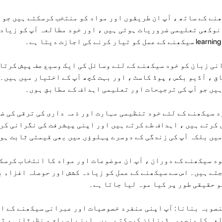
نے کے ساتھ ، آپ ان طریقوں اور مواد کو منتخب کرسکتے ہیں جو خ
نوکھی تعلیمی ضروریات ہوتی ہیں ، اور خود مطالعہ آپ کو زیاد
ی زبان کو خود سیکھنے کے لئے وسائل کی ایک وسیع صف پیش کرتا
ق ، آڈیو بکس ، پوڈ کاسٹ ، اور بہت کچھ آپ کے اختیار میں ہیں۔
یں جو آپ کی ترجیحات اور تعلیمی اہداف کے مطابق ہوں۔
د سیکھنے کے لئے خود تنظیمی مہارت اور ذمہ داری کی ترقی کی ض
کرتے ہیں ، اہداف طے کرتے ہیں اور اپنی پیشرفت کی نگرانی کر
یں بلکہ آپ کی زندگی کے دوسرے پہلوؤں میں بھی قیمتی ثابت ہو
د سیکھنے کے دوران ، آپ ان موضوعات اور مواد کا انتخاب کرسک
تے ہیں۔ اس سے سیکھنے کے عمل کو زیادہ کشش اور حوصلہ افزاء ب
و حقیقی طور پر کیا موہ لیا جاتا ہے۔
نصوبہ بنانا: آپ اپنی منفرد خصوصیات اور عبرانی سیکھنے کے ا
لعہ کا منصوبہ ڈیزائن کرسکتے ہیں۔ اپنے اسباق ، نظرثانی ، ٹ