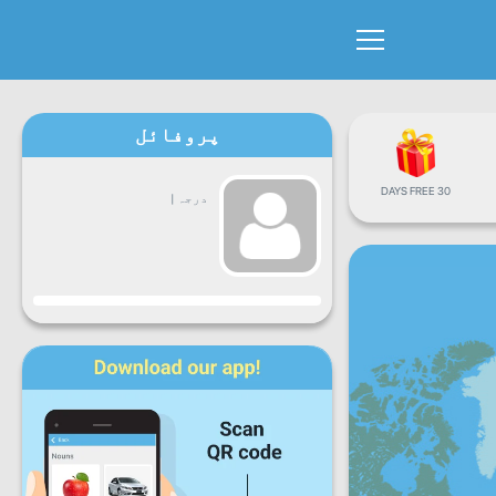
پروفائل
30 DAYS FREE
درجہ
|
پیش رفت
سوموار
منگل
بُدھ
جمعرات