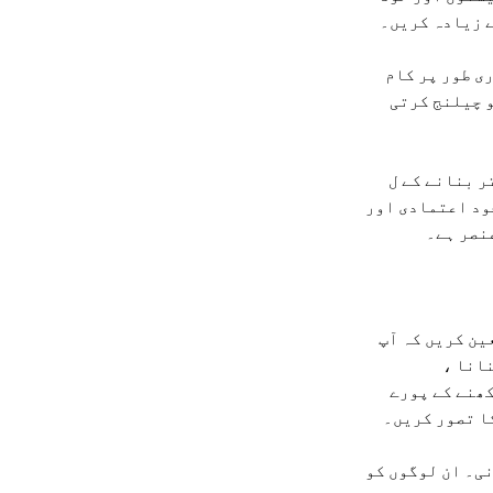
ے زیادہ کریں۔
ی طور پر کام
و چیلنج کرتی
ر بنانے کے ل
خود اعتمادی اور
نصر ہے۔
ین کریں کہ آپ
انا ،
کھنے کے پورے
کا تصور کریں۔
ی۔ ان لوگوں کو