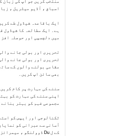
منتخب کریں جو آپ کی زبان ک
اسباق ، آڈیو میٹریل ، زبان
ایک باقاعدہ شیڈول طے کریں
ہے۔ ایک مطالعہ کا شیڈول قا
میں دلچسپی اور حوصلہ افزا
تحریری اور بولی جانے والی 
تحریری اور بولی جانے والی
مقامی بولنے والوں کے ساتھ م
بھی سائن اپ کریں۔
سننے کی مہارت پر کام کریں:
اپنی سننے کی مہارت کو بہتر
مجموعی فہم کو بہتر بنانے م
ٹکنالوجی اور ایپس کو استع
آسانی سے عبرانی کو نمایاں
کے ل Du ڈوولنگو ، میم