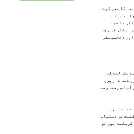
یا کا سفر کرے ،
نے کے لئے
انی کا خود
ر رسائی کی وجہ
اور دلچسپ سفر
ے مطالعے کے
ر ذمہ داریوں
 آپ اس رفتار سے
 کورسز اور
قیمت پر دستیاب
 کرسکتے ہیں جو