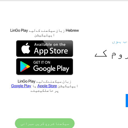
Hebrew زبان سیکھنے کےلیے LinGo Play
ایپلیکیشن
ب ہوں
وم کے
زبان سیکھنےکےلیے LinGo Play
ایپلیکیشن
Apple Store
یا
Google Play
پر حاصلکیجیئے
سیکھنا شروع کریں عبرانی