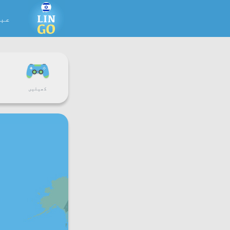
عب
کھیلیں