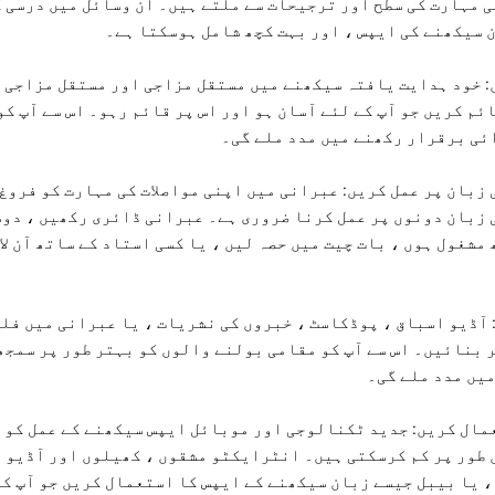
ی مہارت کی سطح اور ترجیحات سے ملتے ہیں۔ ان وسائل میں درسی 
 سیکھنے کی ایپس ، اور بہت کچھ شامل ہوسکتا ہے۔
: خود ہدایت یافتہ سیکھنے میں مستقل مزاجی اور مستقل مزاجی 
ئم کریں جو آپ کے لئے آسان ہو اور اس پر قائم رہو۔ اس سے آپ کو
ئی برقرار رکھنے میں مدد ملے گی۔
زبان پر عمل کریں: عبرانی میں اپنی مواصلات کی مہارت کو فروغ 
 زبان دونوں پر عمل کرنا ضروری ہے۔ عبرانی ڈائری رکھیں ، دوس
شغول ہوں ، بات چیت میں حصہ لیں ، یا کسی استاد کے ساتھ آن لا
 آڈیو اسباق ، پوڈکاسٹ ، خبروں کی نشریات ، یا عبرانی میں فل
 بنائیں۔ اس سے آپ کو مقامی بولنے والوں کو بہتر طور پر سمجھ
یں مدد ملے گی۔
مال کریں: جدید ٹکنالوجی اور موبائل ایپس سیکھنے کے عمل کو 
 طور پر کم کرسکتی ہیں۔ انٹرایکٹو مشقوں ، کھیلوں اور آڈیو 
رائز ، یا بیبل جیسے زبان سیکھنے کے ایپس کا استعمال کریں جو آپ 