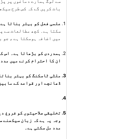
سے لوگ ہمارے دماغوں پر پڑن
بات کریں گے کہ کس طرح سیکھ
علمی فعل کو بہتر بناتا ہے
سکتا ہے۔ کچھ مطالعات سے پت
میں اضافہ ہوسکتا ہے ، جو ب
ہمدردی کو بڑھاتا ہے۔ اس کی
ان کا احترام کرنے میں مدد 
ملٹی ٹاسکنگ کو بہتر بناتا 
ڈھانچے اور قواعد کے مابین
تخلیقی صلاحیتوں کو فروغ د
وجہ یہ ہے کہ زبان سیکھنے س
مدد مل سکتی ہے۔