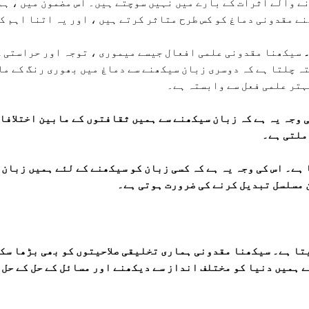
ے والے اثرات کے بارے میں نہیں سوچتے ہیں۔ اس مضمون میں ، ہم 
نے مقدونی دماغ کو کس طرح متاثر کرتے ہیں ، اور یہ اتنا اہم ک
۔
سیکھنا مقدونی علمی افعال جیسے میموری ، توجہ اور حراستی ک
ہ چلتا ہے کہ دوسری زبان سیکھنے سے دماغ میں بھوری رنگ کے ما
ہتر علمی فعل سے وابستہ ہے۔
 وجہ یہ ہے کہ زبان سیکھنے سے ہمیں ثقافتوں کے مابین اختلافا
ملتی ہے۔
ہے۔ اس کی وجہ یہ ہے کہ کسی زبان کو سیکھنے کے لئے ہمیں زبان 
 مسلسل تبدیل کرنے کی ضرورت ہوتی ہے۔
یتا ہے۔
سیکھنا مقدونی ہماری تخلیقی صلاحیتوں کو بھی بڑھا سکت
ے ہمیں دنیا کو مختلف انداز سے دیکھنے اور مسائل کے حل کے حل ت