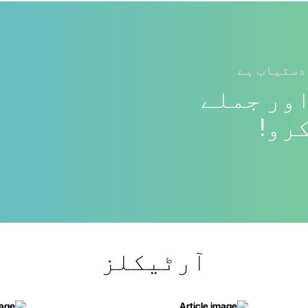
دستیاب ہے
ور جملے
رو!
آرٹیکلز