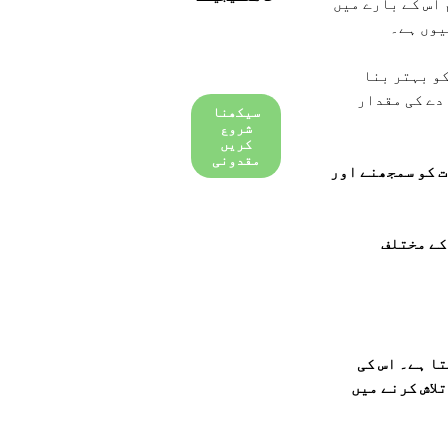
اس کے بارے میں
یوں ہے۔
و بہتر بنا
دے کی مقدار
سیکھنا
شروع
کریں
مقدونی
ت کو سمجھنے اور
کے مختلف
ا ہے۔ اس کی
لاش کرنے میں