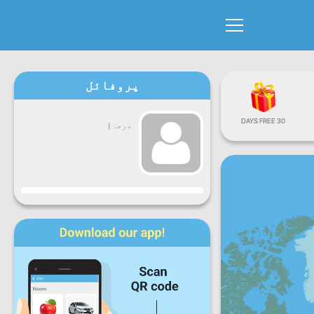
پروفائل
30 DAYS FREE
درجہ
|
پیش رفت
سوموار
منگل
بُدھ
جمعرات