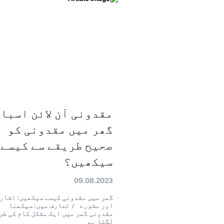
مقدونی آن لائن اسباق
گھر میں مقدونی کو
صحیح طریقے سے کیسے
سیکھیں؟
09.08.2023
گھر میں مقدونی کیسے سیکھیں: اشار
اور مشورے ؛ تعارف میں: سیکھنا
مقدونی گھر میں ایک مشکل کام کی طر
لگتا ہے