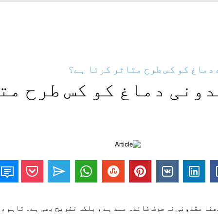
دماغ کو کس طرح متاثر کرتا ہے؟
ونی دماغ کو کس طرح مت
نا مقدونی نہ صرف فائدہ مند ہے ، بلکہ تفریح ​​بھی ہے۔ تاہم ، 