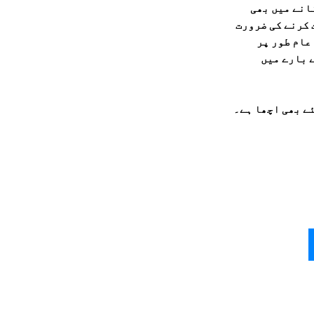
انے میں بھی
 کرنے کی ضرورت
عام طور پر
 بارے میں
ے بھی اچھا ہے۔