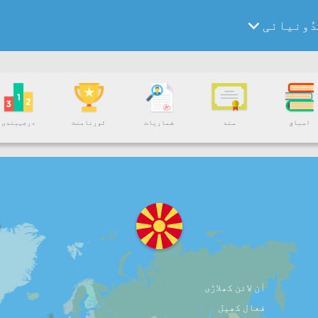
ُونیائی
اسباق
سند
شماریات
ٹورنامنٹ
درجہبندی
آن لائن کھلاڑی
فعال کھیل