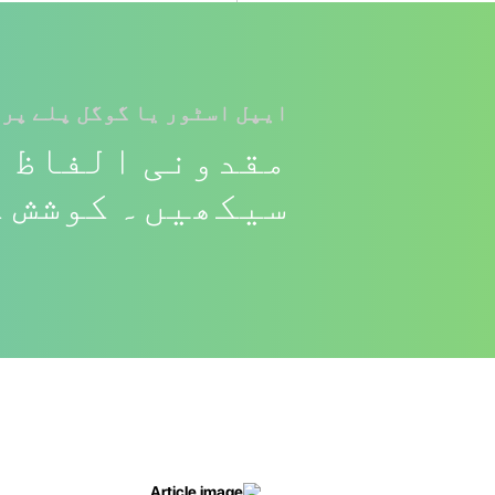
ایپل اسٹور یا گوگل پلے پر 
مقدونی الفاظ ا
سیکھیں۔ کوشش ک