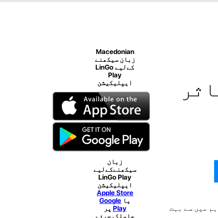
Macedonian
زبان سیکھنے
کےلیے LinGo
Play
اثر
ایپلیکیشن
زبان
سیکھنےکےلیے
LinGo Play
ایپلیکیشن
Apple Store
یا
Google
ہم میں سے بہت
Play
پر
حاصلکیجیئے