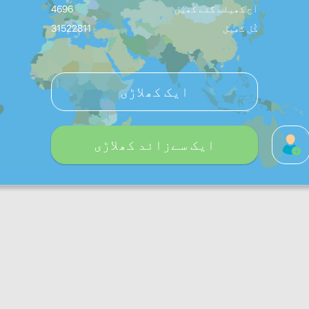
آج کھیلے گئے کھیل
4696
کُل کھیل
31522811
ایک کھلاڑی
ایک سےزائد کھلاڑی