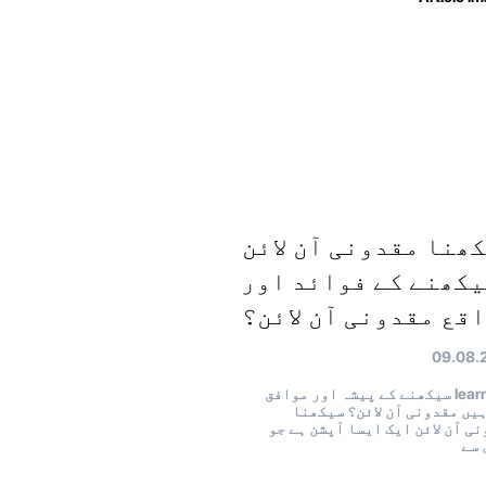
ھنا مقدونی آن لائن
یکھنے کے فوائد اور
قع مقدونی آن لائن؟
09.08.
learning سیکھنے کے پیشہ اور موافق
یں مقدونی آن لائن؟ سیکھنا
ی آن لائن ایک ایسا آپشن ہے جو
 سے