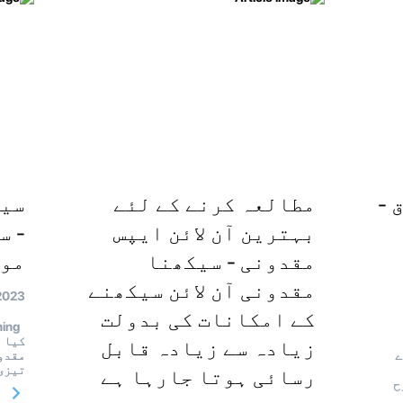
 -
مطالعہ کرنے کے لئے
سیک
بہترین آن لائن ایپس
- س
مقدونی - سیکھنا
موا
مقدونی آن لائن سیکھنے
2023
کے امکانات کی بدولت
کیا ہ
زیادہ سے زیادہ قابل
ے
مقدون
تیزی
رسائی ہوتا جارہا ہے
ح