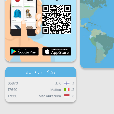
جمعہ
ہفتہ
اِتوار
روزانہ کی پیش رفت
ماہانہ پیش رفت
سند
مجموعی کارکردگی
دِن کا بہترین
65870
J. K
1.
17640
Matteo
2.
17550
Маг Ангелика
3.