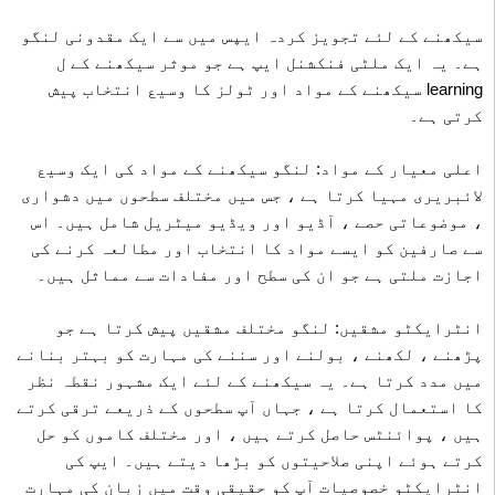
سیکھنے کے لئے تجویز کردہ ایپس میں سے ایک مقدونی لنگو
ہے۔ یہ ایک ملٹی فنکشنل ایپ ہے جو موثر سیکھنے کے ل
learning سیکھنے کے مواد اور ٹولز کا وسیع انتخاب پیش
کرتی ہے۔
اعلی معیار کے مواد: لنگو سیکھنے کے مواد کی ایک وسیع
لائبریری مہیا کرتا ہے ، جس میں مختلف سطحوں میں دشواری
، موضوعاتی حصے ، آڈیو اور ویڈیو میٹریل شامل ہیں۔ اس
سے صارفین کو ایسے مواد کا انتخاب اور مطالعہ کرنے کی
اجازت ملتی ہے جو ان کی سطح اور مفادات سے مماثل ہیں۔
انٹرایکٹو مشقیں: لنگو مختلف مشقیں پیش کرتا ہے جو
پڑھنے ، لکھنے ، بولنے اور سننے کی مہارت کو بہتر بنانے
میں مدد کرتا ہے۔ یہ سیکھنے کے لئے ایک مشہور نقطہ نظر
کا استعمال کرتا ہے ، جہاں آپ سطحوں کے ذریعے ترقی کرتے
ہیں ، پوائنٹس حاصل کرتے ہیں ، اور مختلف کاموں کو حل
کرتے ہوئے اپنی صلاحیتوں کو بڑھا دیتے ہیں۔ ایپ کی
انٹرایکٹو خصوصیات آپ کو حقیقی وقت میں زبان کی مہارت