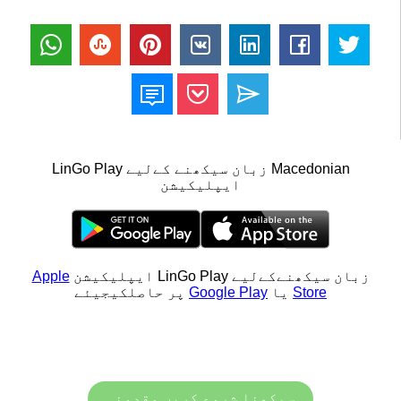
Macedonian زبان سیکھنے کےلیے LinGo Play
ایپلیکیشن
زبان سیکھنےکےلیے LinGo Play ایپلیکیشن
Apple
Store
یا
Google Play
پر حاصلکیجیئے
سیکھنا شروع کریں مقدونی