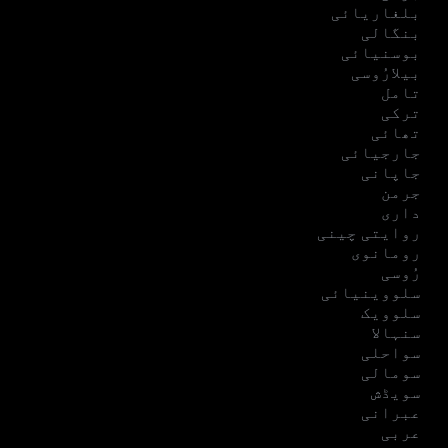
بلغاریائی
بنگالی
بوسنیائی
بیلارُوسی
تامل
ترکی
تھائی
جارجیائی
جاپانی
جرمن
داری
روایتی چینی
رومانوی
رُوسی
سلووینیائی
سلوویک
سنہالا
سواحلی
سومالی
سویڈش
عبرانی
عربی