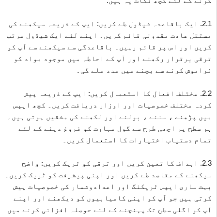
کرنے کے لئے کچھ نکات یہ ہیں:
2.1. ایک باقاعدہ شیڈول طے کریں: ایپ کے ذریعہ سیکھنے کی
مستقل عادت مقدونی قائم کریں۔ اپنے لئے ایک شیڈول مرتب
کریں اور اس پر قائم رہیں۔ باقاعدگی سے سیکھنے سے آپ کو
ترقی برقرار رکھنے اور آپ کے احاطہ میں موجود مواد کو
فراموش کرنے سے بچنے میں مدد ملے گی۔
2.2. مختلف افعال کا استعمال کریں: ایپ کے ذریعہ پیش
کردہ مختلف خصوصیات اور اوزار دریافت کریں۔ کچھ ایپس
میں پڑھنے ، سننے ، بولنے اور لکھنے کی مشقیں ہوتی ہیں۔
ہر سطح پر اچھی طرح سے گول مہارت کو فروغ دینے کے لئے
تمام دستیاب اختیارات کا استعمال کریں۔
2.3. اہداف کا تعین کریں اور ترقی کو ٹریک کریں: واضح
سیکھنے کے مقاصد طے کریں اور اپنی پیشرفت کو ٹریک کریں۔
بہت ساری ایپس ٹریکنگ اور اعدادوشمار کی خصوصیات پیش
کرتی ہیں جو آپ کو اپنی کامیابیوں کو دیکھنے اور اپنے
آپ کو اگلی سطح تک پہنچنے کے لئے حوصلہ افزائی کرنے میں