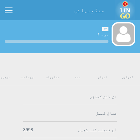
مقدُونیائی
درجہ
/
کھیلیں
اسباق
سند
شماریات
ٹورنامنٹ
درجہبن
آن لائن کھلاڑی
فعال کھیل
آج کھیلے گئے کھیل
3998