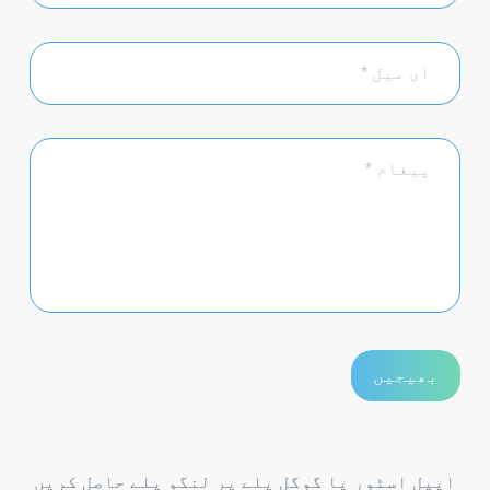
ایپل اسٹور یا گوگل پلے پر لنگو پلے حاصل کریں