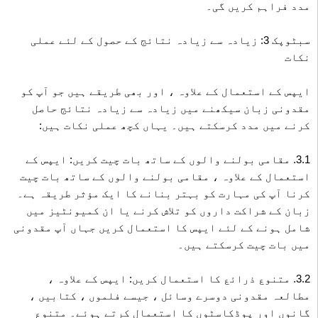
مدد فراہم کریں گی۔
سبٹوپک 3: زیادہ سے زیادہ نتائج کے حصول کے لئے عملی
نکات
ایپس کے استعمال کے علاوہ ، اور بھی طریقے ہیں جو آپ کو
مقدونی زبان سیکھنے میں زیادہ سے زیادہ نتائج حاصل
کرنے میں مدد کرسکتے ہیں۔ یہاں کچھ عملی نکات ہیں:
3.1. مقامی بولنے والوں کے ساتھ بات چیت کریں: ایپس کے
استعمال کے علاوہ ، مقامی بولنے والوں کے ساتھ بات چیت
کرنا آپ کی مہارت کو بہتر بنانے کا ایک مؤثر طریقہ ہے۔
زبان کے شراکت داروں کو تلاش کرنے یا ان کمیونٹیز میں
شامل ہونے کے لئے ایپس کا استعمال کریں جہاں آپ مقدونی
میں بات چیت کرسکتے ہیں۔
3.2. متنوع ذرائع کا استعمال کریں: ایپس کے علاوہ ،
مطالعہ مقدونی دوسرے وسائل ، جیسے فلموں ، کتابیں ،
گانوں اور پوڈکاسٹوں کا استعمال کرتے ہوئے۔ متنوع