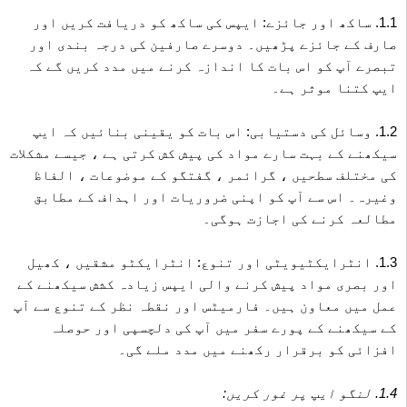
1.1. ساکھ اور جائزے: ایپس کی ساکھ کو دریافت کریں اور
صارف کے جائزے پڑھیں۔ دوسرے صارفین کی درجہ بندی اور
تبصرے آپ کو اس بات کا اندازہ کرنے میں مدد کریں گے کہ
ایپ کتنا موثر ہے۔
1.2. وسائل کی دستیابی: اس بات کو یقینی بنائیں کہ ایپ
سیکھنے کے بہت سارے مواد کی پیش کش کرتی ہے ، جیسے مشکلات
کی مختلف سطحیں ، گرائمر ، گفتگو کے موضوعات ، الفاظ
وغیرہ۔ اس سے آپ کو اپنی ضروریات اور اہداف کے مطابق
مطالعہ کرنے کی اجازت ہوگی۔
1.3. انٹرایکٹیویٹی اور تنوع: انٹرایکٹو مشقیں ، کھیل
اور بصری مواد پیش کرنے والی ایپس زیادہ کشش سیکھنے کے
عمل میں معاون ہیں۔ فارمیٹس اور نقطہ نظر کے تنوع سے آپ
کے سیکھنے کے پورے سفر میں آپ کی دلچسپی اور حوصلہ
افزائی کو برقرار رکھنے میں مدد ملے گی۔
1.4. لنگو ایپ پر غور کریں: