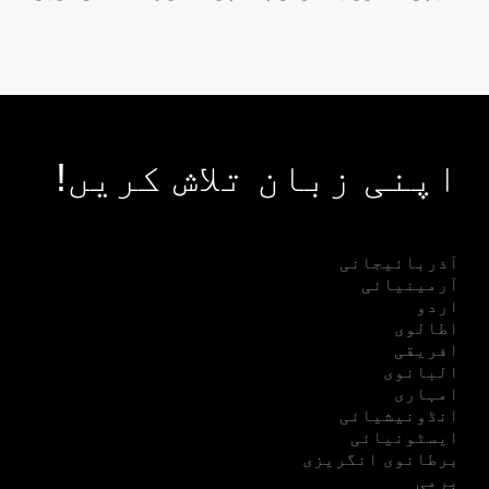
اپنی زبان تلاش کریں!
آذربائیجانی
آرمینیائی
اردو
اطالوی
افریقی
البانوی
امہاری
انڈونیشیائی
ایسٹونیائی
برطانوی انگریزی
برمی