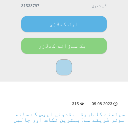
کُل کھیل
31533797
ایک کھلاڑی
ایک سےزائد کھلاڑی
315
09.08.2023
سیکھنے کا طریقہ مقدونی ایپس کے ساتھ
مؤثر طریقے سے: بہترین نکات اور چالیں