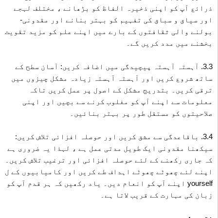
ذرائع آپ کو اپنی ذخیرہ الفاظ کو بڑھانے ، مختلف لہجے
اور سیاق و سباق کی تفہیم کو بہتر بنانے اور مقدونی-
بولنے والی ثقافتوں کے بارے میں اپنے علم کو مزید تقویت
بخشنے میں مدد کریں گے۔
3.3. آہستہ آہستہ پیچیدگی میں اضافہ کریں: آسان سطح کے
ساتھ شروع کریں اور آہستہ آہستہ زیادہ مشکل چیزوں میں
ترقی کریں۔ بتدریج مشکل کے اصول پر عمل کریں تاکہ
معلومات سے اپنے آپ کو مغلوب کرنے سے بچیں اور اپنی
صلاحیتوں کو مستقل طور پر بہتر بنائیں۔
3.4. باقاعدگی سے مشق کریں اور حوصلہ افزائی تلاش کریں:
سیکھنا مقدونی ایک طویل مدتی عمل ہے ، لہذا یہ ضروری ہے
کہ جاری رکھنے کے لئے حوصلہ افزائی اور ترغیب تلاش کریں۔
اپنے لئے چھوٹے چھوٹے اہداف طے کریں اور کامیابیوں کے ل
yourself اپنے آپ کو انعام دیں۔ یاد رکھیں کہ ہر قدم آپ کو
زبان کی مہارت کے قریب لاتا ہے۔