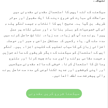
نتیجہ:
سیکھنے کے لئے ایپس کا استعمال مقدونی مقدونی میں
مواصلات کی مہارت کو فروغ دینے کا ایک مقبول اور موثر
طریقہ بن گیا ہے۔ صحیح ایپ کا انتخاب ، جیسے لنگو پلے ،
اس کی خصوصیات کو بہتر بنانا ، اور عملی نکات پر عمل
پیرا ہونے سے آپ کو زیادہ سے زیادہ نتائج حاصل کرنے میں
مدد ملے گی۔ یاد رکھیں کہ مستقل مزاجی ، صبر اور حوصلہ
افزائی زبان کی کامیاب تعلیم کے کلیدی اجزاء ہیں۔ لنگو
ایپ کے استعمال کو سیکھنے کے دیگر طریقوں کے ساتھ جوڑیں
، جیسے مقامی بولنے والوں سے بات چیت کرنا اور متنوع
وسائل کا استعمال کرنا۔ خوشی کے ساتھ مقدونی سیکھیں
اور اپنی کوششوں اور جدید ٹکنالوجی کی مدد سے حاصل ہونے
والی پیشرفت سے لطف اٹھائیں۔
سیکھنا شروع کریں مقدونی