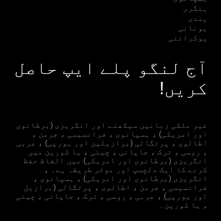
ہنگری
ہِندی
یونانی
یوکرائنی
آج لنگو پلے ایپ حاصل
کریں!
غیر ملکی زبانیں سیکھنے اور انگریزی (برطانوی
اور امریکی) ، ہسپانوی ، فرانسیسی ، جرمن ،
اطالوی ، پرتگالی (برازیلین اور یورپی) ، عربی
، روسی ، ترک ، جاپانی ، چینی ، یا کورین میں
انگریزی (برطانوی اور امریکی) میں الفاظ حفظ
کرنے کا ایک دلچسپ اور موثر طریقہ ہے۔ ،
انگریزی (برطانوی اور امریکی) ، ہسپانوی ،
فرانسیسی ، جرمن ، اطالوی ، پرتگالی (برازیل
اور یورپی) ، عربی ، روسی ، ترک ، جاپانی ، چینی
، یا کورین۔