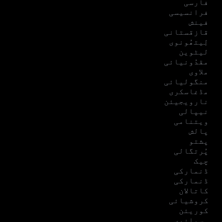
فارسی
فرانسیسی
فینش
قازقستانی
لِیتھُونوی
لیٹوین
مقدُونیائی
ملاوی
منگولیائی
مڈغاسکری
نارویجیئن
نیپالی
ویتنامی
پالش
پشتو
پُرتگالی
چیک
ڈنمارکی
ڈنمارکی
کاتالان
کروشیائی
کوریئن
ہسپانوی