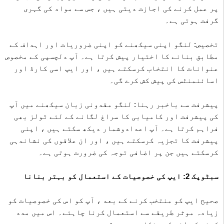
پر عمل کرنے کی اجازت دیتی ہیں ، جس سے مواد کی گہری
گرفت ہوتی ہے۔
تخصیص: لنگو اپنی سیکھنے کو اپنی ضروریات اور اہداف کے
مطابق بنانے کا اختیار پیش کرتا ہے۔ آپ دلچسپی کے مخصوص
عنوانات کا انتخاب کرسکتے ہیں ، اور ایپ اسی کارڈ اور
اسائنمنٹس کی پیش کش کرے گی۔
پیشرفت سے باخبر رہنا: لنگو مقدونی زبان سیکھنے میں آپ
کی پیشرفت اور کامیابی کا سراغ لگانے کے لئے ٹولز بھی
فراہم کرتا ہے۔ آپ اعدادوشمار دیکھ سکتے ہیں ، اپنی
پیشرفت کا تجزیہ کرسکتے ہیں ، اور ان علاقوں کی نشاندہی
کرسکتے ہیں جن پر اضافی توجہ کی ضرورت ہوتی ہے۔
سبٹوپک 2: ایپ کی خصوصیات کے استعمال کو بہتر بنانا
صحیح ایپ کو منتخب کرنے کے بعد ، آپ کو اس کی خصوصیات کو
زیادہ موثر طریقے سے استعمال کرنا چاہئے۔ اس میں مدد