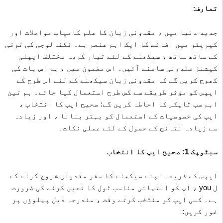
تعارف
:
جدید دنیا میں ، مقدونی زبان کا علم کامیاب مواصلات اور
کیریئر میں اضافے کا ایک اہم عنصر ہے۔ ٹکنالوجی کی ترقی
کے ساتھ ساتھ ، سیکھنے کے لئے تیار کردہ مختلف ایپلی
کیشنز مقدونی سامنے آئیں۔ اس مضمون میں ، ہم اس بات کی
کھوج کریں گے کہ مقدونی زبان سیکھنے کے لئے اس طرح کے
ایپس کو مؤثر طریقے سے کس طرح استعمال کیا جائے۔ ہم تین
اہم سب ٹاپکس کا احاطہ کریں گے: صحیح ایپ کا انتخاب ،
ایپ کی خصوصیات کے استعمال کو بہتر بنانا ، اور زیادہ
سے زیادہ نتائج کے حصول کے لئے عملی نکات۔
سبٹوپک 1: صحیح ایپ کا انتخاب
ایپس کے ذریعہ اپنے سیکھنے کا سفر مقدونی شروع کرنے کے
ل you ، آپ کو انتہائی مناسب ٹول کا تعین کرنے کی ضرورت
ہے۔ کسی ایپ کو منتخب کرتے وقت ، مندرجہ ذیل پہلوؤں پر
غور کریں: