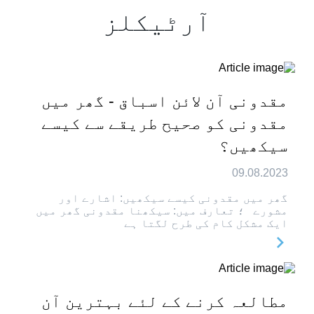
آرٹیکلز
مقدونی آن لائن اسباق - گھر میں
مقدونی کو صحیح طریقے سے کیسے
سیکھیں؟
09.08.2023
گھر میں مقدونی کیسے سیکھیں: اشارے اور
مشورے ؛ تعارف میں: سیکھنا مقدونی گھر میں
ایک مشکل کام کی طرح لگتا ہے
مطالعہ کرنے کے لئے بہترین آن