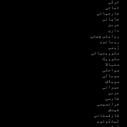
ترکی
تھائی
جارجیائی
جاپانی
جرمن
داری
روایتی چینی
رومانوی
رُوسی
سلووینیائی
سلوویک
سنہالا
سواحلی
سومالی
سویڈش
عبرانی
عربی
فارسی
فرانسیسی
فینش
قازقستانی
لِیتھُونوی
لیٹوین