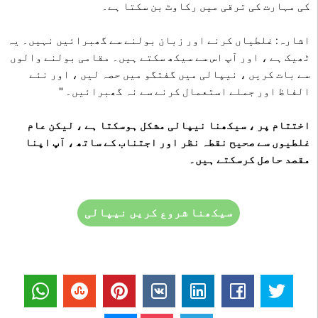
کی مہارت کی ترقی میں رکاوٹ بن سکتا ہے۔
اشارہ: غلطیاں کرنے اور زبان بولنے سے گھبرائیں نہیں۔ یہ
ٹھیک ہے ، اور آپ اس سے سیکھ سکتے ہیں۔ مقامی بولنے والوں
سے بات کریں ، نیپالی میں گفتگو میں حصہ لیں ، اور نئے
الفاظ اور جملے استعمال کرنے سے نہ گھبرائیں۔ "
اختتام پر ، سیکھنا نیپالی مشکل ہوسکتا ہے ، لیکن عام
غلطیوں سے صحیح نقطہ نظر اور اجتناب کے ساتھ ، آپ اپنا
مقصد حاصل کرسکتے ہیں۔
سیکھنا شروع کریں نیپالی