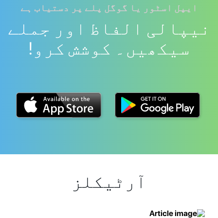
ایپل اسٹور یا گوگل پلے پر دستیاب ہے
نیپالی الفاظ اور جملے
سیکھیں۔ کوشش کرو!
آرٹیکلز