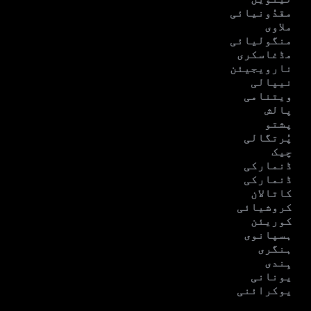
مقدُونیائی
ملاوی
منگولیائی
مڈغاسکری
نارویجیئن
نیپالی
ویتنامی
پالش
پشتو
پُرتگالی
چیک
ڈنمارکی
ڈنمارکی
کاتالان
کروشیائی
کوریئن
ہسپانوی
ہنگری
ہِندی
یونانی
یوکرائنی