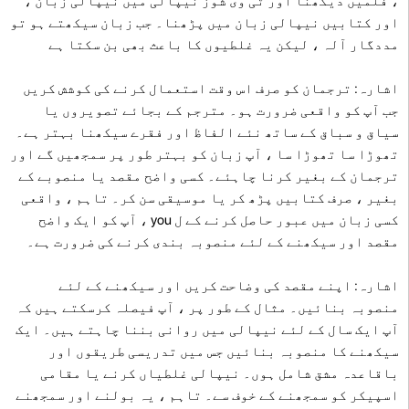
، فلمیں دیکھنا اور ٹی وی شوز نیپالی میں نیپالی زبان ،
اور کتابیں نیپالی زبان میں پڑھنا۔ جب زبان سیکھتے ہو تو
مددگار آلہ ، لیکن یہ غلطیوں کا باعث بھی بن سکتا ہے
اشارہ: ترجمان کو صرف اس وقت استعمال کرنے کی کوشش کریں
جب آپ کو واقعی ضرورت ہو۔ مترجم کے بجائے تصویروں یا
سیاق و سباق کے ساتھ نئے الفاظ اور فقرے سیکھنا بہتر ہے۔
تھوڑا سا تھوڑا سا ، آپ زبان کو بہتر طور پر سمجھیں گے اور
ترجمان کے بغیر کرنا چاہئے۔ کسی واضح مقصد یا منصوبے کے
بغیر ، صرف کتابیں پڑھ کر یا موسیقی سن کر۔ تاہم ، واقعی
کسی زبان میں عبور حاصل کرنے کے ل you ، آپ کو ایک واضح
مقصد اور سیکھنے کے لئے منصوبہ بندی کرنے کی ضرورت ہے۔
اشارہ: اپنے مقصد کی وضاحت کریں اور سیکھنے کے لئے
منصوبہ بنائیں۔ مثال کے طور پر ، آپ فیصلہ کرسکتے ہیں کہ
آپ ایک سال کے لئے نیپالی میں روانی بننا چاہتے ہیں۔ ایک
سیکھنے کا منصوبہ بنائیں جس میں تدریسی طریقوں اور
باقاعدہ مشق شامل ہوں۔ نیپالی غلطیاں کرنے یا مقامی
اسپیکر کو سمجھنے کے خوف سے۔ تاہم ، یہ بولنے اور سمجھنے