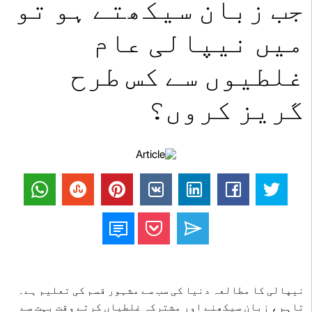
جب زبان سیکھتے ہو تو
میں نیپالی عام
غلطیوں سے کس طرح
گریز کروں؟
نیپالی کا مطالعہ دنیا کی سب سے مشہور قسم کی تعلیم ہے۔
تاہم ، زبان سیکھنے اور مشترکہ غلطیاں کرتے وقت بہت سے