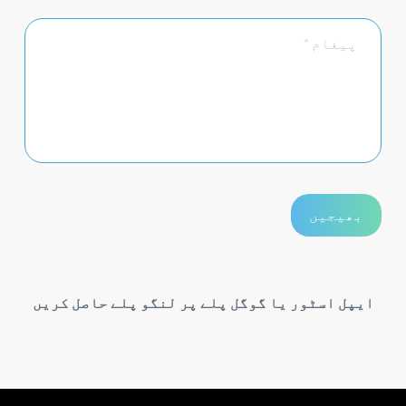
ایپل اسٹور یا گوگل پلے پر لنگو پلے حاصل کریں