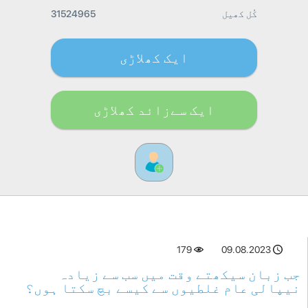
کُل کھیل
31524965
ایک کھلاڑی
ایک سےزائد کھلاڑی
179
09.08.2023
جب زبان سیکھتے وقت میں سب سے زیادہ
نیپالی عام غلطیوں سے کیسے بچ سکتا ہوں؟