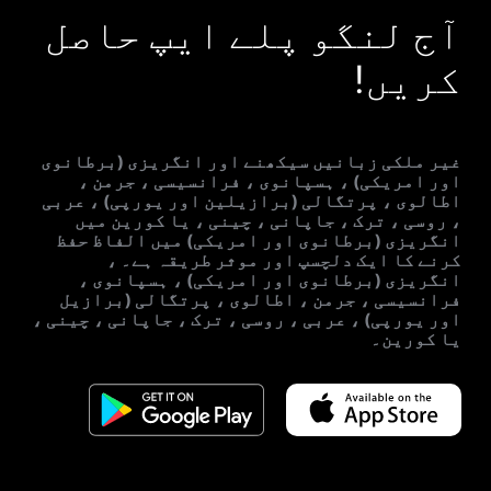
آج لنگو پلے ایپ حاصل
کریں!
غیر ملکی زبانیں سیکھنے اور انگریزی (برطانوی
اور امریکی) ، ہسپانوی ، فرانسیسی ، جرمن ،
اطالوی ، پرتگالی (برازیلین اور یورپی) ، عربی
، روسی ، ترک ، جاپانی ، چینی ، یا کورین میں
انگریزی (برطانوی اور امریکی) میں الفاظ حفظ
کرنے کا ایک دلچسپ اور موثر طریقہ ہے۔ ،
انگریزی (برطانوی اور امریکی) ، ہسپانوی ،
فرانسیسی ، جرمن ، اطالوی ، پرتگالی (برازیل
اور یورپی) ، عربی ، روسی ، ترک ، جاپانی ، چینی ،
یا کورین۔