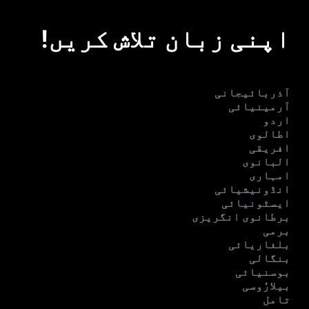
اپنی زبان تلاش کریں!
آذربائیجانی
آرمینیائی
اردو
اطالوی
افریقی
البانوی
امہاری
انڈونیشیائی
ایسٹونیائی
برطانوی انگریزی
برمی
بلغاریائی
بنگالی
بوسنیائی
بیلارُوسی
تامل