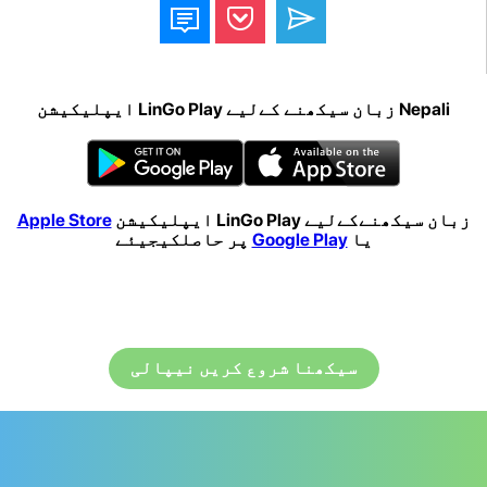
Nepali زبان سیکھنے کےلیے LinGo Play ایپلیکیشن
زبان سیکھنےکےلیے LinGo Play ایپلیکیشن
Apple Store
یا
Google Play
پر حاصلکیجیئے
سیکھنا شروع کریں نیپالی