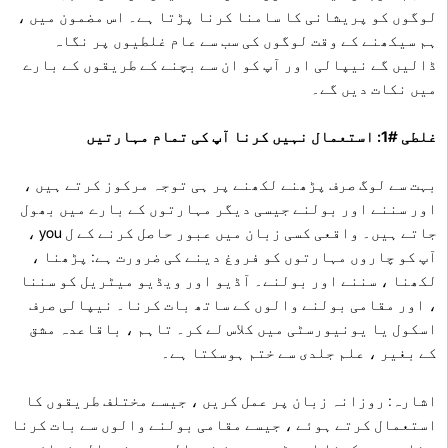
لوگوں کو پریشانی کا سامنا کرنا پڑتا ہے۔ اس مضمون میں ،
ہم سیکھنے کے وقت لوگوں کی سب سے عام غلطیوں پر نگاہ
ڈالیں گے نیپالی اور آپ کو ان سے بچنے کے طریقوں کے بارے
میں نکات دیں گے۔
غلطی #1: استعمال نہیں کرنا آپ کی تمام مہارتیں
بہت سے لوگ صرف پڑھنے لکھنے پر ہی توجہ مرکوز کرتے ہیں ،
اور سننے اور بولنے جیسی دیگر مہارتوں کے بارے میں بھول
جاتے ہیں۔ واقعی کسی زبان میں عبور حاصل کرنے کے ل you ،
آپ کو چاروں مہارتوں کو فروغ دینے کی ضرورت ہے: پڑھنا ،
لکھنا ، سننے اور بولنے۔ آڈیو اور ویڈیو میٹریل کو سننا
، اور مقامی بولنے والوں کے ساتھ بات کرنا۔ نیپالی صرف
اسکول یا یونیورسٹی میں کلاس لے کر۔ تاہم ، باقاعدہ مشق
کے بغیر ، علم جلدی سے ختم ہوسکتا ہے۔
اشارہ: روزانہ زبان پر عمل کریں ، جیسے مختلف طریقوں کا
استعمال کرتے ہوئے ، جیسے مقامی بولنے والوں سے بات کرنا