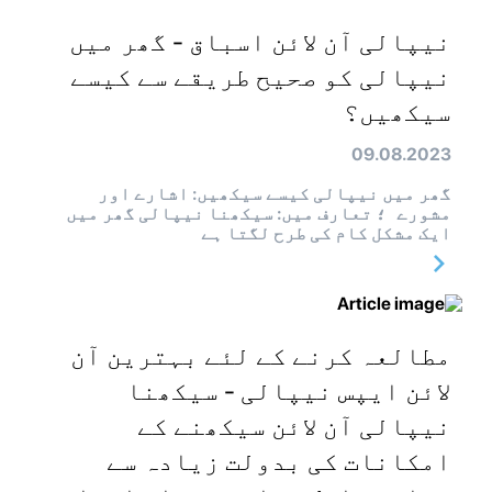
نیپالی آن لائن اسباق - گھر میں
نیپالی کو صحیح طریقے سے کیسے
سیکھیں؟
09.08.2023
گھر میں نیپالی کیسے سیکھیں: اشارے اور
مشورے ؛ تعارف میں: سیکھنا نیپالی گھر میں
ایک مشکل کام کی طرح لگتا ہے
مطالعہ کرنے کے لئے بہترین آن
لائن ایپس نیپالی - سیکھنا
نیپالی آن لائن سیکھنے کے
امکانات کی بدولت زیادہ سے