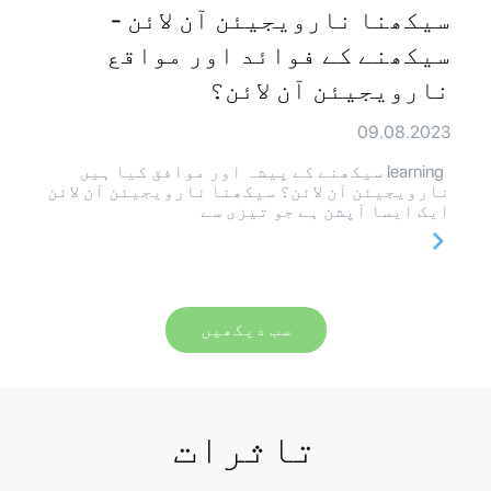
سیکھنا نارویجیئن آن لائن -
سیکھنے کے فوائد اور مواقع
نارویجیئن آن لائن؟
09.08.2023
learning سیکھنے کے پیشہ اور موافق کیا ہیں
نارویجیئن آن لائن؟ سیکھنا نارویجیئن آن لائن
ایک ایسا آپشن ہے جو تیزی سے
سب دیکھیں
تاثرات