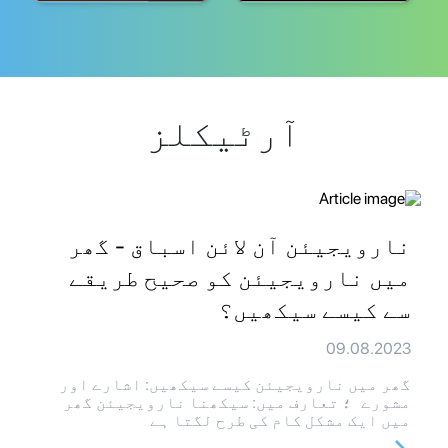
آرٹیکلز
نارویجیئن آن لائن اسباق - گھر
میں نارویجیئن کو صحیح طریقے
سے کیسے سیکھیں؟
09.08.2023
گھر میں نارویجیئن کیسے سیکھیں: اشارے اور
مشورے ؛ تعارف میں: سیکھنا نارویجیئن گھر
میں ایک مشکل کام کی طرح لگتا ہے