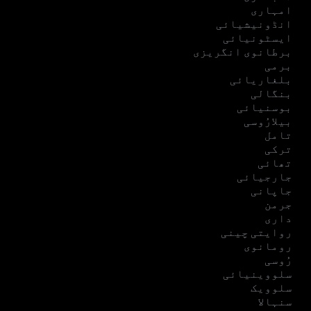
امہاری
انڈونیشیائی
ایسٹونیائی
برطانوی انگریزی
برمی
بلغاریائی
بنگالی
بوسنیائی
بیلارُوسی
تامل
ترکی
تھائی
جارجیائی
جاپانی
جرمن
داری
روایتی چینی
رومانوی
رُوسی
سلووینیائی
سلوویک
سنہالا