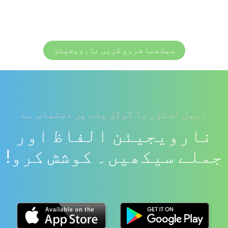
سیکھنا شروع کریں نارویجیئن
ایپل اسٹور یا گوگل پلے پر دستیاب ہے
نارویجیئن الفاظ اور
جملے سیکھیں۔ کوشش کرو!