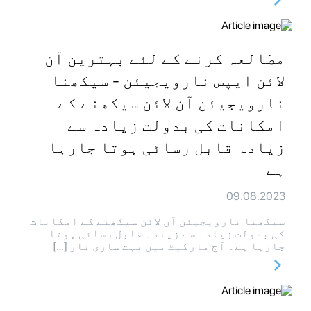
مطالعہ کرنے کے لئے بہترین آن
لائن ایپس نارویجیئن - سیکھنا
نارویجیئن آن لائن سیکھنے کے
امکانات کی بدولت زیادہ سے
زیادہ قابل رسائی ہوتا جارہا
ہے
09.08.2023
سیکھنا نارویجیئن آن لائن سیکھنے کے امکانات
کی بدولت زیادہ سے زیادہ قابل رسائی ہوتا
جارہا ہے۔ آج مارکیٹ میں بہت ساری نار […]