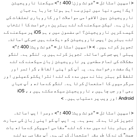
<اسپین اسٹائل = "فونٹ وزن: 400 ؛"> سیکھنا نارویجیئن
ایک ایسی دنیا میں تیزی سے اہم ہوتا جارہا ہے جہاں
نارویجیئن بین الاقوامی مواصلات اور کاروباری تعلقات کی
زبان ہے۔ لیکن سیکھنے کے لئے بہترین درخواست کا انتخاب
کیسے کریں نارویجیئن؟ اس مضمون میں ، ہم iOS پر سیکھنے کے
لئے بہترین ایپس نارویجیئن کو دیکھتے ہیں جس کی اساتذہ
تجویز کرتے ہیں۔ > <اسپین اسٹائل = "فونٹ ویٹ: 400 ؛">
پہلی ایپ جس کی اساتذہ تجویز کرتے ہیں وہ لنگو ہے۔ لنگو
مشکلات کی تمام سطحوں پر نارویجیئن زبان سیکھنے کے لئے
ایک مفت درخواست ہے۔ یہ آپ کو اپنی الفاظ ، گرائمر اور
تلفظ کو بہتر بنانے میں مدد کے لئے انٹرایکٹو کھیلوں اور
سرگرمیوں کا استعمال کرتا ہے۔ لنگو کے ساتھ ، آپ جہاں
بھی اور جب چاہیں ، نارویجیئن سیکھ سکتے ہیں ، iOS ،
Android اور ویب پر دستیاب ہیں۔ >
<اسپین اسٹائل = "فونٹ ویٹ: 400 ؛"> دوسرا ایپ اساتذہ
تجویز کرتا ہے کہ بسو ہے۔ یہ ایپ آپ کو اپنی زبان کی مہارت
کو بہتر بنانے میں مدد کے لئے "مقامی اسپیکر کے ساتھ بات
چیت" کرنے کا طریقہ استعمال کرتی ہے۔ آپ مقامی بولنے