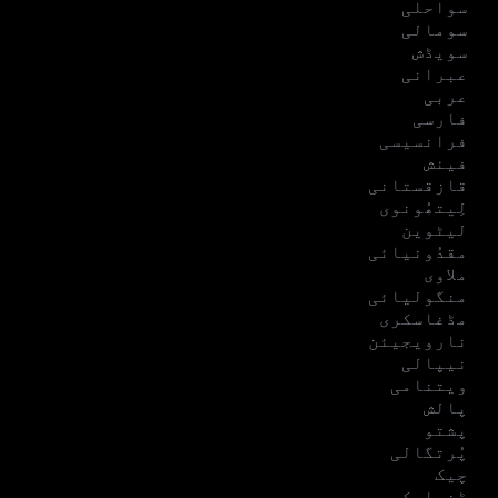
سواحلی
سومالی
سویڈش
عبرانی
عربی
فارسی
فرانسیسی
فینش
قازقستانی
لِیتھُونوی
لیٹوین
مقدُونیائی
ملاوی
منگولیائی
مڈغاسکری
نارویجیئن
نیپالی
ویتنامی
پالش
پشتو
پُرتگالی
چیک
ڈنمارکی