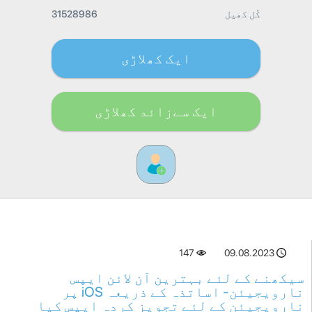
کُل کھیل
31528986
ایک کھلاڑی
ایک سےزائد کھلاڑی
147
09.08.2023
سیکھنے کے لئے بہترین آن لائن ایپس
نارویجیئن- اساتذہ کے ذریعہ iOS پر
نارویجیئن کے لئے تجویز کردہ ایپس کیا