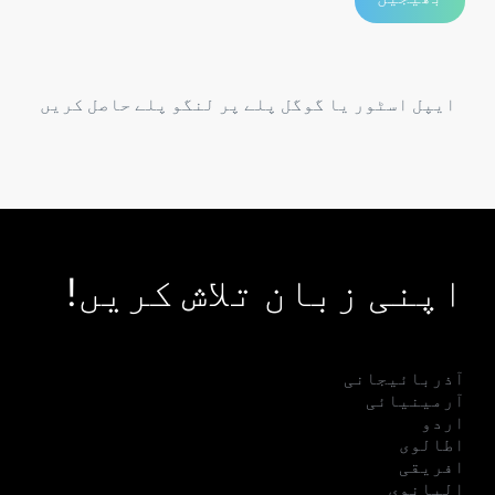
ایپل اسٹور یا گوگل پلے پر لنگو پلے حاصل کریں
اپنی زبان تلاش کریں!
آذربائیجانی
آرمینیائی
اردو
اطالوی
افریقی
البانوی