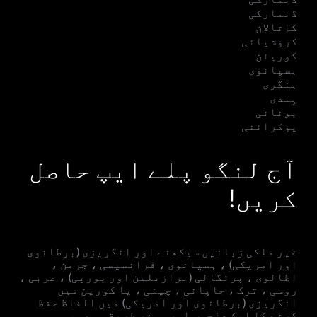
ڈنمارکی
کاتالان
کروشیائی
کوریئن
ہسپانوی
ہنگری
ہِندی
یونانی
یوکرائنی
آج لنگو پلے ایپ حاصل
کریں!
غیر ملکی زبانیں سیکھنے اور انگریزی (برطانوی
اور امریکی) ، ہسپانوی ، فرانسیسی ، جرمن ،
اطالوی ، پرتگالی (برازیلین اور یورپی) ، عربی ،
روسی ، ترک ، جاپانی ، چینی ، یا کورین میں
انگریزی (برطانوی اور امریکی) میں الفاظ حفظ
کرنے کا ایک دلچسپ اور موثر طریقہ ہے۔ ،