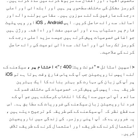
مخصوص اشیاء اور افعال سے مربوط کرنے میں مدد کرتے ہیں۔
کورسز مشکل کی مختلف سطحوں پر ہیں اور ابتدائی اور اعلی
درجے کے صارفین کے لئے موزوں ہیں۔ مقامی بولنے والے اور
اساتذہ سے رائے حاصل کریں۔ ایپ iOS ، Android اور ویب پلیٹ
فارم پر دستیاب ہے ، اور اس میں مفت اور ادا شدہ ورژن ہیں
جو اضافی خصوصیات پیش کرتے ہیں جیسے مزید اعلی درجے کے
کورسز تک رسائی اور اساتذہ سے ذاتی نوعیت کی رائے حاصل
کرنے کی صلاحیت۔
<اسپین اسٹائل = "فونٹ ویٹ: 400 ؛">
اختتام پر ،
سیکھنے کے
لئے ایپس نارویجیئن جب آپ کے پاس فارغ وقت ہوتا ہے تو iOS
پر آپ کی زبان کی مہارت کو بہتر بنانے کا ایک بہترین
طریقہ ہے۔ ایپس کی پیش کردہ خصوصیات کی مختلف قسم کے
ساتھ ، آپ اس میں سے ایک کا انتخاب کرسکتے ہیں جو آپ کے
فرد نارویجیئن زبان سیکھنے کی ضروریات کے مطابق ہے۔ اس
سے قطع نظر کہ آپ سیکھنے کے کس طریقہ کو ترجیح دیتے ہیں ،
یہ ضروری ہے کہ آپ اپنی روزمرہ کی زندگی میں نارویجیئن
استعمال کرنے کے طریقے اور استعمال کرنے کے طریقے تلاش
کریں۔