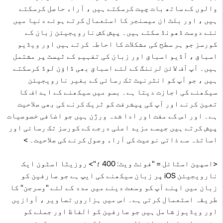
والوں کے ساتھ بات چیت کرسکتے ہیں ، آراء حاصل کرسکتے
ہیں ، اور بلٹ ان میسنجر کا استعمال کرتے ہوئے دنیا میں
نئے دوست ڈھونڈ سکتے ہیں۔ پیش کش نارویجیئن زبان کے
کورسز جو ہر سطح کی مشکلات کا احاطہ کرتے ہیں اور ویڈیو
اسباق ، آڈیو اسباق اور زبان کی تفہیم کے ٹیسٹ پر مشتمل
ہیں۔ آپ آف لائن لرننگ کے لئے اسباق بھی ڈاؤن لوڈ کرسکتے
ہیں ، جو آپ کو انٹرنیٹ تک رسائی کے بغیر نارویجیئن
سیکھنے کی اجازت دیتا ہے۔ بسو میں سیکھنے کے اہداف کا
تعین کرنے اور آپ کی پیشرفت کو ٹریک کرنے کی بھی صلاحیت
ہے۔ اور اس کے مفت اور ادا شدہ ورژن ہیں جو اضافی خصوصیات
پیش کرتے ہیں جیسے مزید اعلی درجے کے کورسز تک رسائی اور
اساتذہ سے ذاتی نوعیت کی آراء وصول کرنے کی صلاحیت۔ >
<اسپین اسٹائل = "فونٹ ویٹ: 400 ؛"> روزیٹا اسٹون ایک
نارویجیئن iOS پر زبان سیکھنے کی ایپ ہے جو صارفین کو
زبان میں اپنے آپ کو وسعت دینے میں مدد کے لئے "وسرجن" کا
طریقہ استعمال کرتی ہے۔ اس میں ہزاروں تصاویر ، آوازیں
اور ویڈیوز شامل ہیں جو صارفین کو الفاظ اور جملے کو