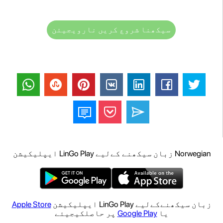
سیکھنا شروع کریں نارویجیئن
Norwegian زبان سیکھنے کےلیے LinGo Play ایپلیکیشن
زبان سیکھنےکےلیے LinGo Play ایپلیکیشن
Apple Store
یا
Google Play
پر حاصلکیجیئے