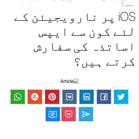
ہیں؟
iOS پر نارویجیئن کے
لئے کون سے ایپس
اساتذہ کی سفارش
کرتے ہیں؟