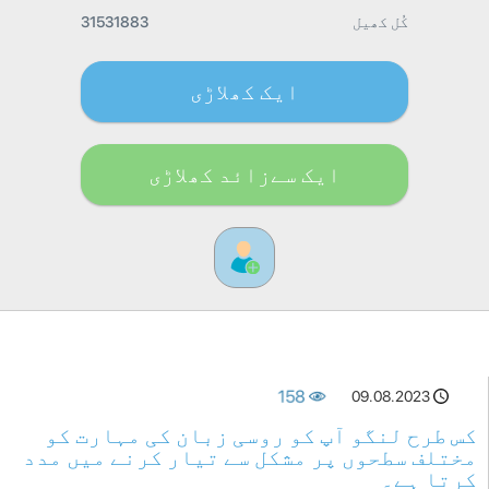
کُل کھیل
31531883
ایک کھلاڑی
ایک سےزائد کھلاڑی
158
09.08.2023
کس طرح لنگو آپ کو روسی زبان کی مہارت کو
مختلف سطحوں پر مشکل سے تیار کرنے میں مدد
کرتا ہے۔