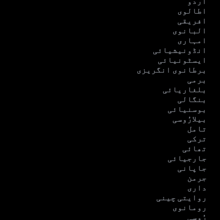
اردو
اطالوی
افریقی
البانوی
امہاری
انڈونیشیائی
ایسٹونیائی
برطانوی انگریزی
برمی
بلغاریائی
بنگالی
بوسنیائی
بیلارُوسی
تامل
ترکی
تھائی
جارجیائی
جاپانی
جرمن
داری
روایتی چینی
رومانوی
رُوسی