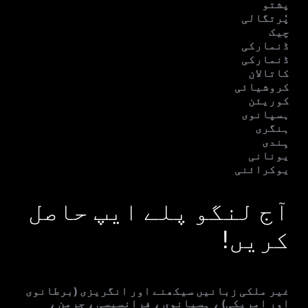
پشتو
پُرتگالی
چیک
ڈنمارکی
ڈنمارکی
کاتالان
کروشیائی
کوریئن
ہسپانوی
ہنگری
ہِندی
یونانی
یوکرائنی
آج لنگو پلے ایپ حاصل
کریں!
غیر ملکی زبانیں سیکھنے اور انگریزی (برطانوی
اور امریکی) ، ہسپانوی ، فرانسیسی ، جرمن ،