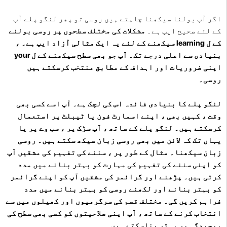
اگر آپ بولنا سیکھنا چاہتے ہیں روسی تو پھر لنگو پلے آپ
کے لئے صحیح ایپ ہے۔
مشکلات کی مختلف سطحوں پر روسی بولنے
کے ل learning سیکھنے کے لئے یہ ایک مثالی آزاد ایپ ہے۔ ،
بنیادی سے اعلی درجے تک۔ آپ جو بھی سطح سیکھنے کے ل your
اپنی ضروریات اور اہداف کے مطابق منتخب کرسکتے ہیں
روسی۔
لنگو پلے کا بنیادی فائدہ اس کی لچک ہے۔ آپ اسے کسی بھی
وقت ، کہیں بھی ، اپنے اسمارٹ فون یا ٹیبلٹ پر استعمال
کرسکتے ہیں۔ لنگو پلے کے ساتھ ، آپ سڑک پر ، سب وے پر یا
یہاں تک کہ لائن میں بھی روسی زبان سیکھ سکتے ہیں۔ روسی
زبان سیکھنا۔ مثال کے طور پر ، سننے کی تفہیم کی مشقیں آپ
کو اپنی سننے کی تفہیم کی مہارت کو بہتر بنانے میں مدد
کرتی ہیں۔ پڑھنے اور گرائمر کی مشقیں آپ کو اپنے گرائمر
کو بہتر بنانے اور لکھنے روسی کو بہتر بنانے میں مدد
فراہم کریں گی۔ مختلف قسم کی سرگرمیوں اور کھیلوں میں سے
انتخاب کرنے کے ساتھ ، آپ اپنی صلاحیتوں کو کسی بھی سطح کی
پیچیدگی پر بہتر بناسکتے ہیں۔