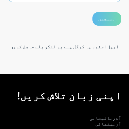
ایپل اسٹور یا گوگل پلے پر لنگو پلے حاصل کریں
اپنی زبان تلاش کریں!
آذربائیجانی
آرمینیائی