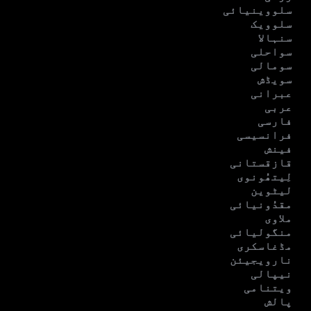
سلووینیائی
سلوویک
سنہالا
سواحلی
سومالی
سویڈش
عبرانی
عربی
فارسی
فرانسیسی
فینش
قازقستانی
لِیتھُونوی
لیٹوین
مقدُونیائی
ملاوی
منگولیائی
مڈغاسکری
نارویجیئن
نیپالی
ویتنامی
پالش