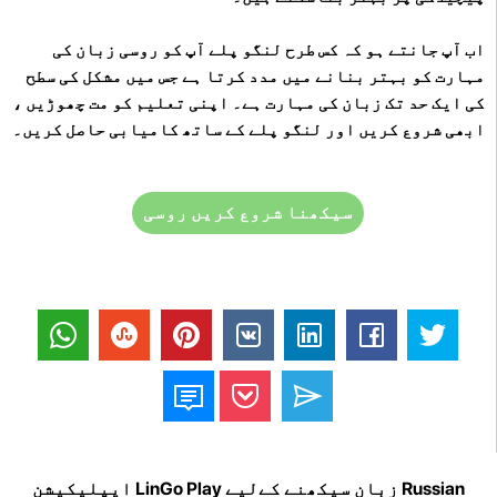
اب آپ جانتے ہو کہ کس طرح لنگو پلے آپ کو روسی زبان کی
مہارت کو بہتر بنانے میں مدد کرتا ہے جس میں مشکل کی سطح
کی ایک حد تک زبان کی مہارت ہے۔ اپنی تعلیم کو مت چھوڑیں ،
ابھی شروع کریں اور لنگو پلے کے ساتھ کامیابی حاصل کریں۔
سیکھنا شروع کریں روسی
Russian زبان سیکھنے کےلیے LinGo Play ایپلیکیشن