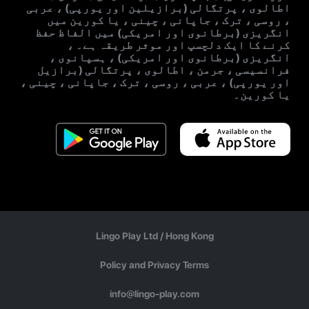
اطالوی ، پرتگالی (برازیلین اور یورپی) ، عربی
، روسی ، ترک ، جاپانی ، چینی ، یا کورین میں
انگریزی (برطانوی اور امریکی) میں الفاظ حفظ
کرنے کا ایک دلچسپ اور موثر طریقہ ہے۔ ،
انگریزی (برطانوی اور امریکی) ، ہسپانوی ،
فرانسیسی ، جرمن ، اطالوی ، پرتگالی (برازیل
اور یورپی) ، عربی ، روسی ، ترک ، جاپانی ، چینی ،
یا کورین۔
Lingo Play Ltd /
Hong Kong
Policy and Privacy Terms
info@lingo-play.com