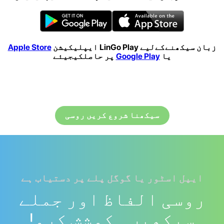
زبان سیکھنےکےلیے LinGo Play ایپلیکیشن
Apple Store
یا
Google Play
پر حاصلکیجیئے
سیکھنا شروع کریں روسی
ایپل اسٹور یا گوگل پلے پر دستیاب ہے
روسی الفاظ اور جملے
سیکھیں۔ کوشش کرو!