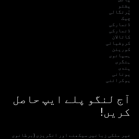
پشتو
پُرتگالی
چیک
ڈنمارکی
ڈنمارکی
کاتالان
کروشیائی
کوریئن
ہسپانوی
ہنگری
ہِندی
یونانی
یوکرائنی
آج لنگو پلے ایپ حاصل
کریں!
غیر ملکی زبانیں سیکھنے اور انگریزی (برطانوی