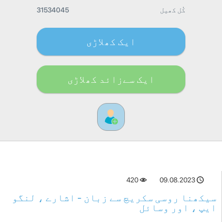
کُل کھیل
31534045
ایک کھلاڑی
ایک سےزائد کھلاڑی
420
09.08.2023
سیکھنا روسی سکریچ سے زبان - اشارے ، لنگو
ایپ ، اور وسائل