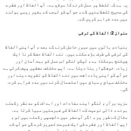
یہ ہے کہ تلفظ پر عمل کرنے کا موقع ہے۔ آپ الفاظ اور فقرے
کی صحیح تلفظ سنیں گے ، جو آپ کو لہجے کے بغیر روسی بولنے
میں مدد فراہم کریں گے۔
عنوان 2: الفاظ کی ترقی
بنیادی باتوں میں عبور حاصل کرنے کے بعد ، آپ اپنی الفاظ
کی ترقی کی طرف بڑھ سکتے ہیں۔ نئے الفاظ حفظ کرنا ایک
چیلنج ہوسکتا ہے ، لیکن لنگو اس عمل کو بہت آسان اور
زیادہ خوشگوار بنا دیتا ہے۔ ایپ مختلف مشقیں پیش کرتی ہے
جو آپ کو اپنی یادداشت میں نئے الفاظ کو تقویت دینے اور
مختلف سیاق و سباق میں استعمال کرنے میں مدد فراہم کرے
گی۔
مزید برآں ، لنگو اپنے مفادات اور اہداف کو مدنظر رکھتے
ہوئے ، ذاتی نوعیت کے الفاظ کی فہرستیں مہیا کرتا ہے۔
مثال کے طور پر ، اگر آپ سفر میں دلچسپی رکھتے ہیں تو ،
ایپ الفاظ اور فقرے کی ایک فہرست تجویز کرے گی جو آپ کے