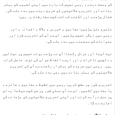
کو وسعت دینے ، روسی نصوص کے بارے میں اپنی تفہیم کو بہتر
بنانے اور تحریری صلاحیتوں کو فروغ دینے میں مدد ملے گی۔
فعال پڑھنے اور لکھنے کے لئے کچھ سفارشات یہ ہیں:
متنوع متن پڑھیں: مضامین ، خبریں ، بلاگ ، افسانہ ، اور
روسی میں دیگر نصوص پڑھیں۔ اس سے آپ کو تحریری طرز اور
عنوانات کو سمجھنے میں مدد ملے گی۔
نوٹ لینا اور جرنل رکھنا: آپ نے پڑھے ہوئے نصوص پر نوٹ لیں
، دلچسپ تاثرات ، اور ایسے الفاظ جو آپ کی توجہ حاصل کرتے
ہیں۔ روسی میں جریدے کو برقرار رکھنے سے آپ کی تحریری
صلاحیتوں کو بہتر بنانے میں بھی مدد ملے گی۔
تحریری طور پر مشق کریں: روسی میں خطوط ، مضامین ، جائزے ،
یا مضامین لکھیں۔ اس سے آپ عملی طور پر جو کچھ سیکھا ہے اس
پر عمل درآمد کرنے اور اپنی تحریری صلاحیتوں کو بڑھانے کی
اجازت دے گا۔