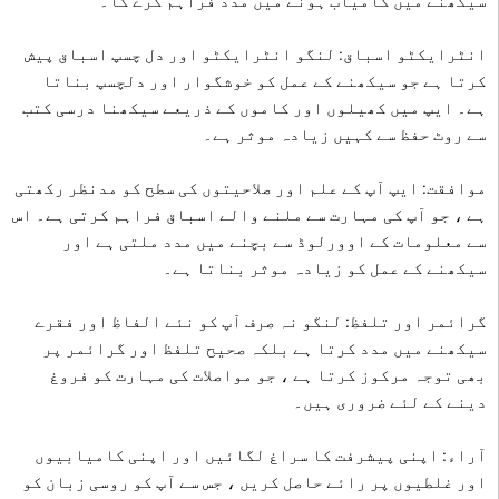
سیکھنے میں کامیاب ہونے میں مدد فراہم کرے گا۔
انٹرایکٹو اسباق: لنگو انٹرایکٹو اور دل چسپ اسباق پیش
کرتا ہے جو سیکھنے کے عمل کو خوشگوار اور دلچسپ بناتا
ہے۔ ایپ میں کھیلوں اور کاموں کے ذریعے سیکھنا درسی کتب
سے روٹ حفظ سے کہیں زیادہ موثر ہے۔
موافقت: ایپ آپ کے علم اور صلاحیتوں کی سطح کو مدنظر رکھتی
ہے ، جو آپ کی مہارت سے ملنے والے اسباق فراہم کرتی ہے۔ اس
سے معلومات کے اوورلوڈ سے بچنے میں مدد ملتی ہے اور
سیکھنے کے عمل کو زیادہ موثر بناتا ہے۔
گرائمر اور تلفظ: لنگو نہ صرف آپ کو نئے الفاظ اور فقرے
سیکھنے میں مدد کرتا ہے بلکہ صحیح تلفظ اور گرائمر پر
بھی توجہ مرکوز کرتا ہے ، جو مواصلات کی مہارت کو فروغ
دینے کے لئے ضروری ہیں۔
آراء: اپنی پیشرفت کا سراغ لگائیں اور اپنی کامیابیوں
اور غلطیوں پر رائے حاصل کریں ، جس سے آپ کو روسی زبان کو