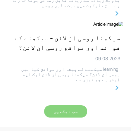
بدولت زیادہ سے زیادہ قابل رسائی ہوتا جارہا
ہے۔ آج مارکیٹ میں بہت ساری روسی
سیکھنا روسی آن لائن - سیکھنے کے
فوائد اور مواقع روسی آن لائن؟
09.08.2023
learning سیکھنے کے پیشہ اور موافق کیا ہیں
روسی آن لائن؟ سیکھنا روسی آن لائن ایک ایسا
آپشن ہے جو تیزی سے
سب دیکھیں