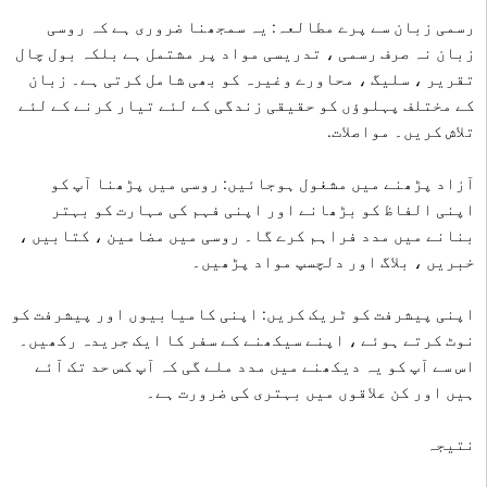
رسمی زبان سے پرے مطالعہ: یہ سمجھنا ضروری ہے کہ روسی
زبان نہ صرف رسمی ، تدریسی مواد پر مشتمل ہے بلکہ بول چال
تقریر ، سلیگ ، محاورے وغیرہ کو بھی شامل کرتی ہے۔ زبان
کے مختلف پہلوؤں کو حقیقی زندگی کے لئے تیار کرنے کے لئے
تلاش کریں۔ مواصلات.
آزاد پڑھنے میں مشغول ہوجائیں: روسی میں پڑھنا آپ کو
اپنی الفاظ کو بڑھانے اور اپنی فہم کی مہارت کو بہتر
بنانے میں مدد فراہم کرے گا۔ روسی میں مضامین ، کتابیں ،
خبریں ، بلاگ اور دلچسپ مواد پڑھیں۔
اپنی پیشرفت کو ٹریک کریں: اپنی کامیابیوں اور پیشرفت کو
نوٹ کرتے ہوئے ، اپنے سیکھنے کے سفر کا ایک جریدہ رکھیں۔
اس سے آپ کو یہ دیکھنے میں مدد ملے گی کہ آپ کس حد تک آئے
ہیں اور کن علاقوں میں بہتری کی ضرورت ہے۔
نتیجہ