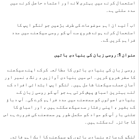
استعمال کرنے میں بہتری لانے اور اعتماد حاصل کرنے میں
مدد ملتی ہے۔
اب آئیے ان اہم موضوعات کی طرف بڑھیں جو لنگو ایپ کا
استعمال کرتے ہوئے شروع سے آپ کو روسی سیکھنے میں مدد
فراہم کریں گے۔
عنوان 1: روسی زبان کی بنیادی باتیں
روسی زبان کی بنیادی باتوں کا مطالعہ کرکے اپنے سیکھنے
کا سفر شروع کریں۔ اس میں بنیادی آوازیں ، رنگ ، نمبر اور
آسان جملے سیکھنا شامل ہیں۔ لنگو ایپ ابتدائی افراد کے
لئے بہترین اسباق پیش کرتی ہے جو آپ کو روسی زبان کے
بنیادی اصولوں کو سمجھنے میں مدد فراہم کرے گی۔ آپ دباؤ
کے بغیر ، اپنی رفتار سے سیکھ سکتے ہیں ، اور اسباق کا
جتنی بار آپ کو مواد کو مکمل طور پر سمجھنے کی ضرورت ہے اس
کا جائزہ لے سکتے ہیں۔
لنگو کے ساتھ بنیادی باتوں کو سیکھنے کا ایک اہم فائدہ