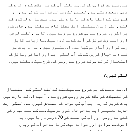
میں سہولت فراہم کرتی ہے بلکہ آپ کے مواصلات کے دائرے کو
بھی وسعت دیتی ہے ، تعلیم تک رسائی فراہم کرتی ہے ، اور
کیریئر کے امکانات کو بڑھا دیتی ہے۔ بہت سارے لوگوں کے
لئے ، نئی زبان سیکھنا ایک مشکل کام ہوسکتا ہے ، خاص طور
پر اگر وہ شروع سے ہی شروع ہو رہے ہیں۔ تاہم ، ٹکنالوجی
اور اسمارٹ فونز کی آمد کے ساتھ ، سیکھنا زیادہ قابل
رسائی اور آسان ہوگیا ہے۔ اس مضمون میں ، ہم اس بات پر
تبادلہ خیال کریں گے کہ آپ لنگو ایپ اور اضافی وسائل کا
استعمال کرتے ہوئے شروع سے روسی کس طرح سیکھ سکتے ہیں۔
لنگو کیوں؟
اس سے پہلے کہ ہم شروع سے سیکھنے کے لئے لنگو کے استعمال
کی تفصیلات کو تلاش کریں روسی شروع سے ، آئیے اس کے بارے میں
بات کریں کہ یہ ایپ آپ کی توجہ کا مستحق کیوں ہے۔ لنگو ایک
جدید تعلیمی ایپ ہے جو خاص طور پر سیکھنے کے لئے تیار کی
گئی ہے روسی اور آپ کی پسند کی 70 دوسری زبانیں۔ یہ
انوکھے مواقع اور فوائد پیش کرتا ہے جو آپ کو زبان