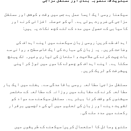
سبٹوپک 3: منصوبہ بندی اور مستقل مزاجی
سیکھنا روسی ایک ایسا عمل ہے جس میں وقت ، کوشش اور مستقل
مزاجی کی ضرورت ہوتی ہے۔ آپ کو حوصلہ افزائی کرنے اور
کامیابی کے حصول میں مدد کے لئے کچھ نکات یہ ہیں:
اہداف طے کریں: روسی زبان سیکھنے میں اپنے اہداف کی
وضاحت کریں۔ یہ زبان کی مہارت کی ایک خاص سطح ، روانی سے
بات چیت کرنے کی صلاحیت ، امتحان کی تیاری وغیرہ تک پہنچ
سکتا ہے۔ اپنے اہداف کو چھوٹے کاموں میں توڑ کر اپنی
پیشرفت کو ٹریک کریں۔
مستقل مزاجی: مطالعہ روسی باقاعدگی سے۔ ہفتے میں ایک بار
مطالعہ کرنے کے مقابلے میں روزانہ کے مطالعہ کے مختصر
سیشنوں کو وقف کرنا بہتر ہے۔ مستقل سیکھنے سے مواد کو
تقویت دینے اور زبان کی تعلیم میں آپ کی دلچسپی برقرار
رکھنے میں مدد ملے گی۔
متنوع وسائل کا استعمال کریں: سیکھنے کے طریقوں میں