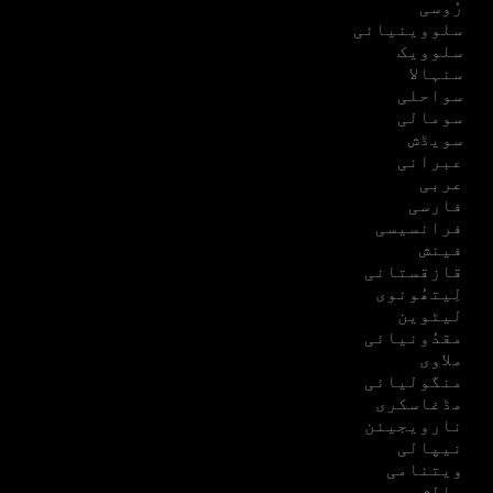
رُوسی
سلووینیائی
سلوویک
سنہالا
سواحلی
سومالی
سویڈش
عبرانی
عربی
فارسی
فرانسیسی
فینش
قازقستانی
لِیتھُونوی
لیٹوین
مقدُونیائی
ملاوی
منگولیائی
مڈغاسکری
نارویجیئن
نیپالی
ویتنامی
پالش