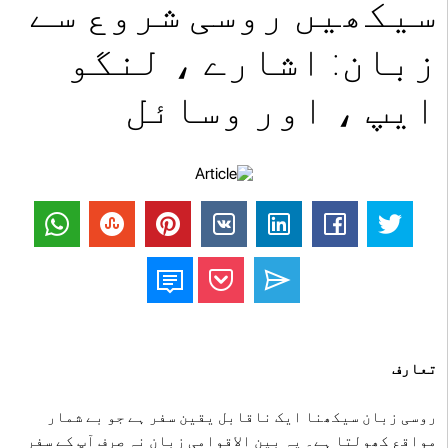
سیکھیں روسی شروع سے
زبان: اشارے ، لنگو
ایپ ، اور وسائل
تعارف
روسی زبان سیکھنا ایک ناقابل یقین سفر ہے جو بے شمار
مواقع کھولتا ہے۔ یہ بین الاقوامی زبان نہ صرف آپ کے سفر