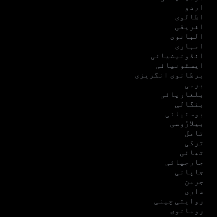
اردو
اطالوی
افریقی
البانوی
امہاری
انڈونیشیائی
ایسٹونیائی
برطانوی انگریزی
برمی
بلغاریائی
بنگالی
بوسنیائی
بیلارُوسی
تامل
ترکی
تھائی
جارجیائی
جاپانی
جرمن
داری
روایتی چینی
رومانوی