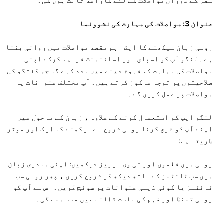
سفر کے دوران مواصلات کے لئے کارآمد ثابت ہوں گی۔
عنوان 3: مواصلات کی مہارت کی نشوونما
روسی زبان سیکھنے کا ایک اہم مقصد مواصلات میں روانی بننا
ہے۔ لنگو آپ کو اسباق اور اسائنمنٹ فراہم کرکے اپنی
مواصلات کی مہارت کو فروغ دینے میں مدد کرے گا جو گفتگو کی
صلاحیتوں پر توجہ مرکوز کرتے ہیں۔ آپ مختلف عنوانات پر
مواصلات پر عمل کریں گے۔
لنگو ایپ کو استعمال کرنے کے علاوہ ، زبان کے ماحول میں
اپنے آپ کو غرق کرنا روسی شروع سے سیکھنے کا ایک اور موثر
طریقہ ہے:
روسی میں فلموں اور ٹی وی سیریز دیکھیں: اپنی مادری زبان
میں سب ٹائٹلز کے ساتھ دیکھ کر شروع کریں ، پھر روسی سب
ٹائٹلز یا کوئی ذیلی عنوانات پر سوئچ کریں۔ اس سے آپ کو
روسی تلفظ اور فہم کی عادت ڈالنے میں مدد ملے گی۔