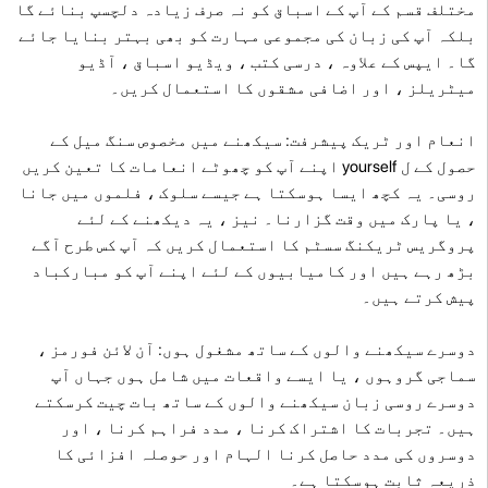
مختلف قسم کے آپ کے اسباق کو نہ صرف زیادہ دلچسپ بنائے گا
بلکہ آپ کی زبان کی مجموعی مہارت کو بھی بہتر بنایا جائے
گا۔ ایپس کے علاوہ ، درسی کتب ، ویڈیو اسباق ، آڈیو
میٹریلز ، اور اضافی مشقوں کا استعمال کریں۔
انعام اور ٹریک پیشرفت: سیکھنے میں مخصوص سنگ میل کے
حصول کے ل yourself اپنے آپ کو چھوٹے انعامات کا تعین کریں
روسی۔ یہ کچھ ایسا ہوسکتا ہے جیسے سلوک ، فلموں میں جانا
، یا پارک میں وقت گزارنا۔ نیز ، یہ دیکھنے کے لئے
پروگریس ٹریکنگ سسٹم کا استعمال کریں کہ آپ کس طرح آگے
بڑھ رہے ہیں اور کامیابیوں کے لئے اپنے آپ کو مبارکباد
پیش کرتے ہیں۔
دوسرے سیکھنے والوں کے ساتھ مشغول ہوں: آن لائن فورمز ،
سماجی گروہوں ، یا ایسے واقعات میں شامل ہوں جہاں آپ
دوسرے روسی زبان سیکھنے والوں کے ساتھ بات چیت کرسکتے
ہیں۔ تجربات کا اشتراک کرنا ، مدد فراہم کرنا ، اور
دوسروں کی مدد حاصل کرنا الہام اور حوصلہ افزائی کا
ذریعہ ثابت ہوسکتا ہے۔