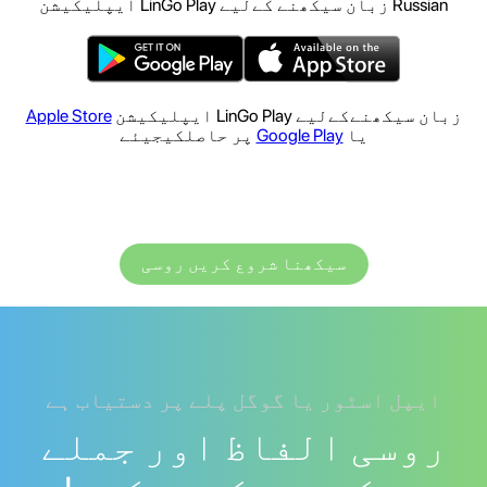
Russian زبان سیکھنے کےلیے LinGo Play ایپلیکیشن
زبان سیکھنےکےلیے LinGo Play ایپلیکیشن
Apple Store
یا
Google Play
پر حاصلکیجیئے
سیکھنا شروع کریں روسی
ایپل اسٹور یا گوگل پلے پر دستیاب ہے
روسی الفاظ اور جملے