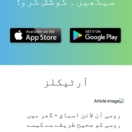
سیکھیں۔ کوشش کرو!
آرٹیکلز
روسی آن لائن اسباق - گھر میں
روسی کو صحیح طریقے سے کیسے