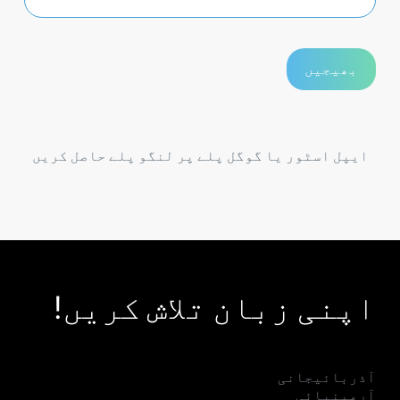
ایپل اسٹور یا گوگل پلے پر لنگو پلے حاصل کریں
اپنی زبان تلاش کریں!
آذربائیجانی
آرمینیائی