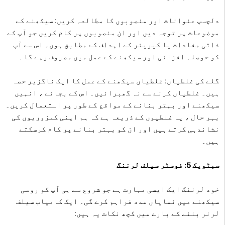
دلچسپ عنوانات اور منصوبوں کا مطالعہ کریں: سیکھنے کے
موضوعات پر توجہ دیں اور ان منصوبوں پر کام کریں جو آپ کے
ذاتی مفادات یا کیریئر کے اہداف کے مطابق ہوں۔ اس سے آپ
کو حوصلہ افزائی اور سیکھنے کے عمل میں مصروف رہے گا۔
گلے کی غلطیاں: غلطیاں سیکھنے کے عمل کا ایک ناگزیر حصہ
ہیں۔ غلطیاں کرنے سے نہ گھبرائیں۔ اس کے بجائے ، انہیں
سیکھنے اور بہتر بنانے کے مواقع کے طور پر استعمال کریں۔
بہر حال ، یہ غلطیوں کے ذریعہ ہے کہ ہم اپنی کمزوریوں کی
نشاندہی کرتے ہیں اور ان کو بہتر بنانے پر کام کرسکتے
ہیں۔
سبٹوپک 5: فوسٹر سیلف لرننگ
خود لرننگ ایک ایسی مہارت ہے جو شروع سے ہی آپ کو روسی
سیکھنے میں نمایاں مدد فراہم کرے گی۔ ایک کامیاب سیلف
لرنر بننے کے بارے میں کچھ نکات یہ ہیں: