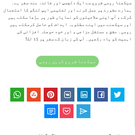
سیکھنا روسی شروع سے ایک دلچسپ اور فائدہ مند سفر ہے۔
ہمارے مشورے پر عمل کرنے اور تعلیمی ایپ لنگو کا استعمال
کرکے ، آپ اپنی صلاحیتوں کو نمایاں طور پر بڑھا سکتے ہیں
اور سیکھنے میں اپنے مطلوبہ اہداف کو حاصل کرسکتے ہیں
روسی۔ مشق ، مستقل مزاجی ، اور خود حوصلہ افزائی کی
اہمیت کو یاد رکھیں۔ آپ کی زبان کے سفر پر گڈ لک!
سیکھنا شروع کریں روسی