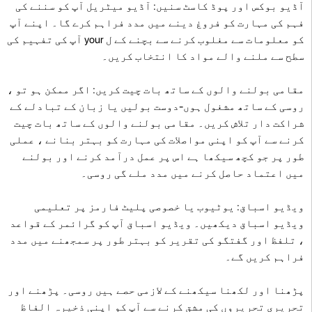
آڈیو بوکس اور پوڈ کاسٹ سنیں: آڈیو میٹریل آپ کو سننے کی
فہم کی مہارت کو فروغ دینے میں مدد فراہم کرے گا۔ اپنے آپ
کو معلومات سے مغلوب کرنے سے بچنے کے ل your آپ کی تفہیم کی
سطح سے ملنے والے مواد کا انتخاب کریں۔
مقامی بولنے والوں کے ساتھ بات چیت کریں: اگر ممکن ہو تو ،
روسی کے ساتھ مشغول ہوں-دوست بولیں یا زبان کے تبادلے کے
شراکت دار تلاش کریں۔ مقامی بولنے والوں کے ساتھ بات چیت
کرنے سے آپ کو اپنی مواصلات کی مہارت کو بہتر بنانے ، عملی
طور پر جو کچھ سیکھا ہے اس پر عمل درآمد کرنے اور بولنے
میں اعتماد حاصل کرنے میں مدد ملے گی روسی۔
ویڈیو اسباق: یوٹیوب یا خصوصی پلیٹ فارمز پر تعلیمی
ویڈیو اسباق دیکھیں۔ ویڈیو اسباق آپ کو گرائمر کے قواعد
، تلفظ اور گفتگو کی تقریر کو بہتر طور پر سمجھنے میں مدد
فراہم کریں گے۔
پڑھنا اور لکھنا سیکھنے کے لازمی حصے ہیں روسی۔ پڑھنے اور
تحریری تحریروں کی مشق کرنے سے آپ کو اپنی ذخیرہ الفاظ