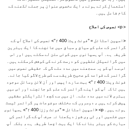
استعمال کرتے ہوئے ، ایک مخصوص عنوان پر جملے لکھنے کے
کام شامل ہیں۔
< p>
نصوص کی اصلاح
<اسپین اسٹائل = "فونٹ ویٹ: 400 ؛"> نصوص کی اصلاح آپ کے
گرائمر کے علم کو سیاق و سباق میں جانچنے کا ایک بہترین
طریقہ ہے۔ آپ ہسپانوی میں کوئی متن لے سکتے ہیں اور اس
میں گرائمیکل غلطیوں کو درست کرنے کی کوشش کرسکتے ہیں۔
اس سے آپ کو یہ سمجھنے میں مدد ملے گی کہ حقیقی نصوص میں
گرائمر کے قواعد کو صحیح طریقے سے کس طرح لاگو کیا جائے۔
فونٹ ویٹ: 400 ؛ "> بہت سارے ایپس اور آن لائن وسائل موجود
ہیں تاکہ آپ کو اپنے گرائمر کے علم کو جانچنے اور اس میں
بہتری لانے میں مدد ملے۔ ان میں سے کچھ انٹرایکٹو مشقیں
پیش کرتے ہیں ، دوسروں کے مختلف موضوعات پر گرائمر ٹیسٹ
ہوتے ہیں۔ p> <اسپین اسٹائل = "فونٹ وزن: 400 ؛"> ہسپانوی
میں فلمیں اور ٹی وی شوز دیکھنا نہ صرف آپ کے گرائمر کی
مہارت کو بہتر بنانے کا ایک بہت اچھا طریقہ ہے ، بلکہ آپ