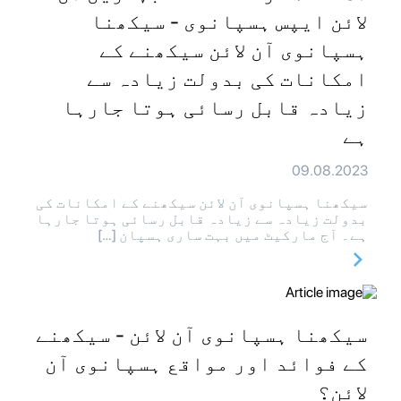
لائن ایپس ہسپانوی - سیکھنا
ہسپانوی آن لائن سیکھنے کے
امکانات کی بدولت زیادہ سے
زیادہ قابل رسائی ہوتا جارہا
ہے
09.08.2023
سیکھنا ہسپانوی آن لائن سیکھنے کے امکانات کی
بدولت زیادہ سے زیادہ قابل رسائی ہوتا جارہا
ہے۔ آج مارکیٹ میں بہت ساری ہسپان […]
سیکھنا ہسپانوی آن لائن - سیکھنے
کے فوائد اور مواقع ہسپانوی آن
لائن؟