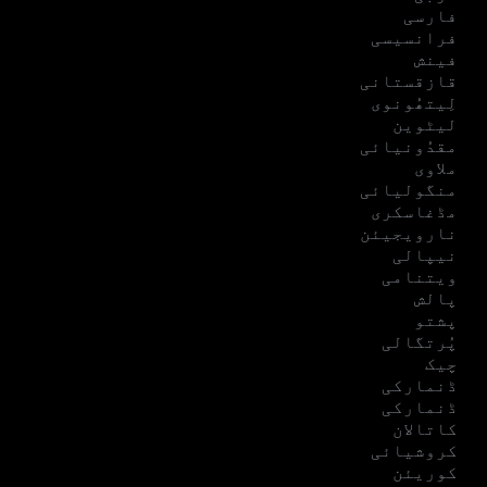
فارسی
فرانسیسی
فینش
قازقستانی
لِیتھُونوی
لیٹوین
مقدُونیائی
ملاوی
منگولیائی
مڈغاسکری
نارویجیئن
نیپالی
ویتنامی
پالش
پشتو
پُرتگالی
چیک
ڈنمارکی
ڈنمارکی
کاتالان
کروشیائی
کوریئن