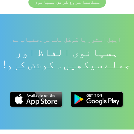
سیکھنا شروع کریں ہسپانوی
ایپل اسٹور یا گوگل پلے پر دستیاب ہے
ہسپانوی الفاظ اور
جملے سیکھیں۔ کوشش کرو!