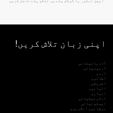
ایپل اسٹور یا گوگل پلے پر لنگو پلے حاصل کریں
اپنی زبان تلاش کریں!
آذربائیجانی
آرمینیائی
اردو
اطالوی
افریقی
البانوی
امہاری
انڈونیشیائی
ایسٹونیائی
برطانوی انگریزی