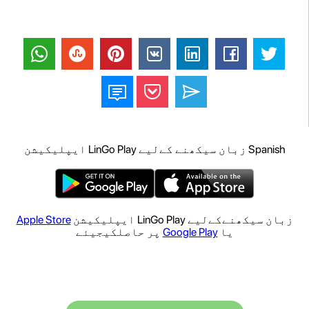
Spanish زبان سیکھنے کےلیے LinGo Play ایپلیکیشن
زبان سیکھنےکےلیے LinGo Play ایپلیکیشن
Apple Store
یا
Google Play
پر حاصلکیجیئے