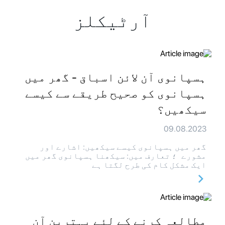
آرٹیکلز
ہسپانوی آن لائن اسباق - گھر میں
ہسپانوی کو صحیح طریقے سے کیسے
سیکھیں؟
09.08.2023
گھر میں ہسپانوی کیسے سیکھیں: اشارے اور
مشورے ؛ تعارف میں: سیکھنا ہسپانوی گھر میں
ایک مشکل کام کی طرح لگتا ہے
مطالعہ کرنے کے لئے بہترین آن