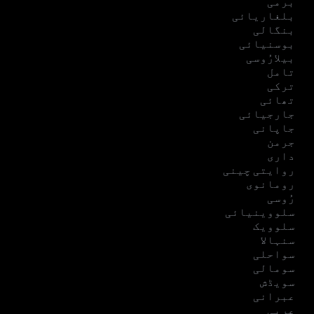
برمی
بلغاریائی
بنگالی
بوسنیائی
بیلارُوسی
تامل
ترکی
تھائی
جارجیائی
جاپانی
جرمن
داری
روایتی چینی
رومانوی
رُوسی
سلووینیائی
سلوویک
سنہالا
سواحلی
سومالی
سویڈش
عبرانی
عربی