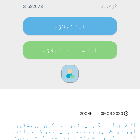
کُل کھیل
31522678
ایک کھلاڑی
ایک سےزائد کھلاڑی
200
09.08.2023
آن لائن لرننگ ہسپانوی - وہ کون سی مشقیں
اور ٹیسٹ ہیں جو مجھے ہسپانوی کے گرائمر
کے علم کی جانچ پڑتال میں مدد کرتے ہیں؟