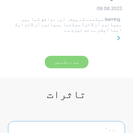
09.08.2023
learning سیکھنے کے پیشہ اور موافق کیا ہیں
ہسپانوی آن لائن؟ سیکھنا ہسپانوی آن لائن ایک
ایسا آپشن ہے جو تیزی سے
سب دیکھیں
تاثرات