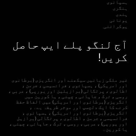
ہسپانوی
ہنگری
ہِندی
یونانی
یوکرائنی
آج لنگو پلے ایپ حاصل
کریں!
غیر ملکی زبانیں سیکھنے اور انگریزی (برطانوی
اور امریکی) ، ہسپانوی ، فرانسیسی ، جرمن ،
اطالوی ، پرتگالی (برازیلین اور یورپی) ، عربی ،
روسی ، ترک ، جاپانی ، چینی ، یا کورین میں
انگریزی (برطانوی اور امریکی) میں الفاظ حفظ
کرنے کا ایک دلچسپ اور موثر طریقہ ہے۔ ،
انگریزی (برطانوی اور امریکی) ، ہسپانوی ،
فرانسیسی ، جرمن ، اطالوی ، پرتگالی (برازیل
اور یورپی) ، عربی ، روسی ، ترک ، جاپانی ، چینی ،
یا کورین۔