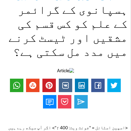
ہسپانوی کے گرائمر
کے علم کو کس قسم کی
مشقیں اور ٹیسٹ کرنے
میں مدد مل سکتی ہے؟
<اسپین اسٹائل = "فونٹ ویٹ: 400 ؛"> اگر آپ سیکھ رہے ہیں