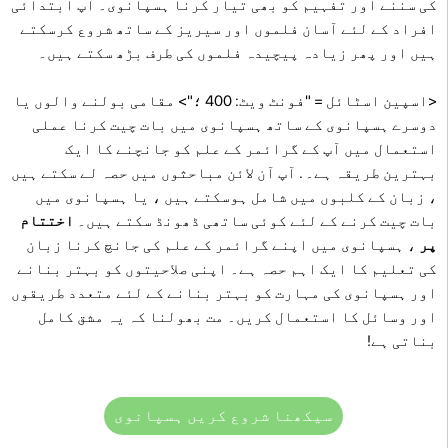
کی سننے اور تفہیم کو بھی تیار کرنا ہسپانوی۔ آپ ابتدائی
افراد کے لئے آسان فلموں اور سیریز کے ساتھ شروع کرسکتے
ہیں اور پھر زیادہ پیچیدہ فلموں کی طرف بڑھ سکتے ہیں۔
<اسپین اسٹائل = "فونٹ ویٹ: 400 ؛"> مقامی بولنے والوں یا
دوسرے ہسپانوی کے ساتھ ہسپانوی میں بات چیت کرنا عملی
استعمال میں آپ کے گرائمر کے علم کو جانچنے کا ایک
بہترین طریقہ ہے۔ . آپ آن لائن مباحثوں میں حصہ لے سکتے ہیں
، زبان کے کلبوں میں شامل ہوسکتے ہیں ، یا ہسپانوی میں
بات چیت کرنے کے لئے کوئی ساتھی ڈھونڈ سکتے ہیں۔
اختتام
پر
، ہسپانوی میں اپنے گرائمر کے علم کی جانچ کرنا زبان
کی تعلیم کا ایک اہم حصہ ہے۔ اپنی صلاحیتوں کو بہتر بنانے
اور ہسپانوی کی مہارت کو بہتر بنانے کے لئے متعدد طریقوں
اور وسائل کا استعمال کریں۔ مت بھولنا کہ یہ مشق کامل
بناتی ہے!
سیکھنا شروع کریں ہسپانوی