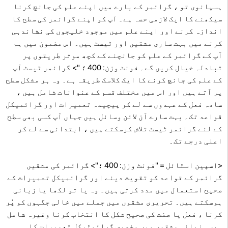
ہسپانوی تو ، گرائمر کے بارے میں اپنے علم کی جانچ کرنا
سیکھنے کا ایک لازمی حصہ ہے۔ آپ کو اپنے گرائمر کی سطح کا
اندازہ کرنے اور اپنے علم میں موجود خلیجوں کی نشاندہی
کرنے میں بہت ساری مشقیں اور ٹیسٹ ہیں۔ اس مضمون میں ہم
آپ کے گرائمر کے علم کو جانچنے کے کچھ موثر طریقوں پر
تبادلہ خیال کریں گے۔ فونٹ وزن: 400 ؛ "> گرائمر ٹیسٹ آپ
کے علم کی جانچ کرنے کا ایک کلاسک طریقہ ہے۔ وہ ہر مشکل سطح
پر آتے ہیں اور اس میں مختلف قسم کے عنوانات شامل ہیں ،
سادہ فعل کے عہدوں سے لے کر پیچیدہ تعمیرات اور گرائمیکل
قواعد تک۔ بہت سارے آن لائن وسائل ہیں جہاں آپ کسی بھی سطح
کے لئے گرائمر ٹیسٹ تلاش کرسکتے ہیں ، ابتدائی سے لے کر
اعلی درجے تک۔
<اسپین اسٹائل = "فونٹ وزن: 400 ؛"> گرائمر کی مشقیں
گرائمر کے قواعد کو تقویت دینے اور گرائمیکل تعمیرات کے
صحیح استعمال میں مدد کرتی ہیں۔ وہ یا تو لکھا یا زبانی
ہوسکتے ہیں۔ تحریری مشقوں میں جملے میں خالی جگہوں کو پُر
کرنا ، فعل یا صفت کی صحیح شکل کا انتخاب کرنا وغیرہ شامل
ہیں۔ زبانی مشقوں میں مخصوص گرائمٹیکل تعمیرات کا