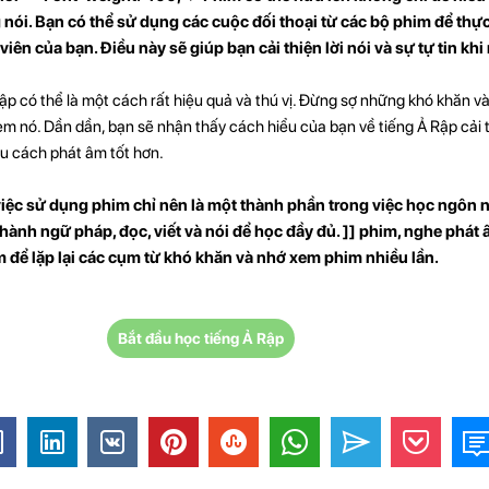
g nói. Bạn có thể sử dụng các cuộc đối thoại từ các bộ phim để thự
iên của bạn. Điều này sẽ giúp bạn cải thiện lời nói và sự tự tin khi 
ập có thể là một cách rất hiệu quả và thú vị. Đừng sợ những khó khăn v
xem nó. Dần dần, bạn sẽ nhận thấy cách hiểu của bạn về tiếng Ả Rập cải 
u cách phát âm tốt hơn.
iệc sử dụng phim chỉ nên là một thành phần trong việc học ngôn 
hành ngữ pháp, đọc, viết và nói để học đầy đủ. ]] phim, nghe phát
 để lặp lại các cụm từ khó khăn và nhớ xem phim nhiều lần.
Bắt đầu học tiếng Ả Rập