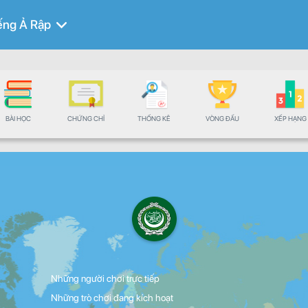
ếng Ả Rập
BÀI HỌC
CHỨNG CHỈ
THỐNG KÊ
VÒNG ĐẤU
XẾP HẠNG
Những người chơi trực tiếp
Những trò chơi đang kích hoạt