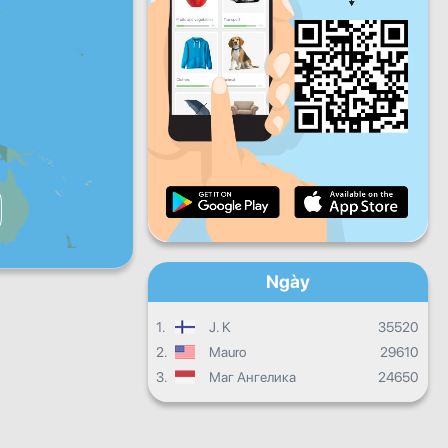
năm
Thứ sáu
Thứ bảy
Chủ
nhật
Quá trình hàng ngày
Quá trình hàng tháng
Chứng chỉ
Sự tiến triển chung
Ngày
1.
J. K
35520
2.
Mauro
29610
3.
Маг Ангелика
24650