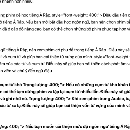
và nhanh hơn nhiều.
ng phim để học tiếng Ả Rập. style="font-weight: 400;"> Điều đầu tiên 
ộ tiếng Ả Rập. Nếu bạn mới bắt đầu học ngôn ngữ, bạn nên chọn phim 
ạn đã ở cấp độ nâng cao, bạn có thể chọn những bộ phim phức tạp hơn v
gữ tiếng Ả Rập, nên xem phim có phụ đề trong tiếng Ả Rập . Điều này sẽ 
 và cụm từ và giúp bạn cải thiện từ vựng của mình. style="font-weight
m của các từ và cụm từ. Điều này sẽ giúp bạn cải thiện cách phát âm và
n viên và chú ý đến ngữ điệu.
c cụm từ khó Trọng lượng: 400; "> Nếu có những cụm từ khó khăn
n có thể tạm dừng phim và lặp lại cụm từ nhiều lần. Điều này sẽ gi
 và ghi nhớ nó. Trọng lượng: 400; "> Khi xem phim trong Arabic, b
các từ xa lạ. Điều này sẽ giúp bạn cải thiện vốn từ vựng của mình v
ợng: 400; "> Nếu bạn muốn cải thiện mức độ ngôn ngữ tiếng Ả Rậ