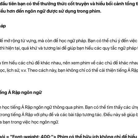
đầu tiên bạn có thể thưởng thức cốt truyện và hiểu bối cảnh tổng 
nhiều hơn đến ngôn ngữ được sử dụng trong phim.
háp
để mở rộng từ vựng, mà còn để học ngữ pháp. Bạn có thể chú ý đến việc 
thì hiện tại, quá khứ và tương lai để giúp bạn hiểu các quy tắc ngữ pháp 
à tìm hiểu các chủ đề khác nhau, nên xem phim về các chủ đề khác nha
ọc, lịch sử, v.v. Theo cách này, bạn không chỉ có thể cải thiện tiếng Ả Rậ
iếng Ả Rập ngôn ngữ
n học tiếng Ả Rập ngôn ngữ thông qua phim. Bạn có thể tìm thấy các ứn
ng tiếng Ả Rập với phụ đề và các bài tập tương tác. Điều này sẽ giúp bạ
của bạn trong việc học ngôn ngữ.
ói = "Font-weight: 400;"> Phim có thể hữu ích không chỉ để hiểu 