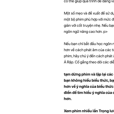
có thể giúp quá trình dễ dàng 
Một số mẹo và đề xuất để sử dụ
một bộ phim phù hợp với mức đ
giản với cốt truyện nhẹ. Nếu b
ngôn ngữ nâng cao hơn. p>
Nếu bạn chỉ bắt đầu học ngôn n
hơn về cách phát âm của các từ
phim, hãy chú ý đến cách phát â
Ả Rập. Cố gắng theo dõi các diễ
tạm dừng phim và lặp lại cá
bạn không hiểu biểu thức, bạ
hơn về ý nghĩa của biểu thức
điển để tìm hiểu ý nghĩa của 
hơn.
Xem phim nhiều lần Trọng lư