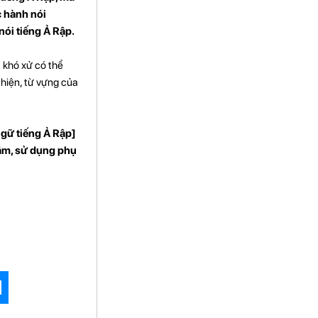
c hành nói
nói tiếng Ả Rập.
à khó xử có thể
thiện, từ vựng của
ngữ tiếng Ả Rập]
 âm, sử dụng phụ