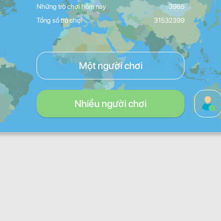
Những trò chơi hôm nay
3985
Tổng số trò chơi
31532399
Một người chơi
Nhiều người chơi