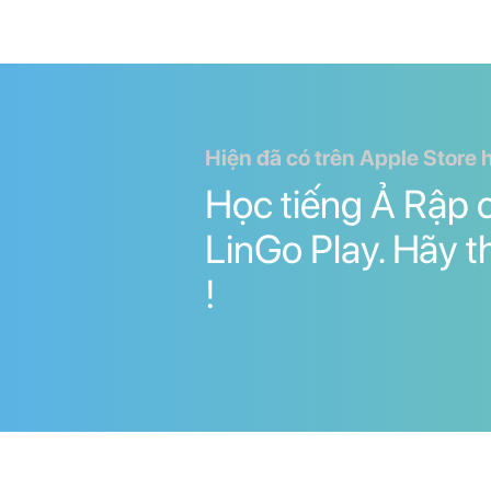
Hiện đã có trên Apple Store 
Học tiếng Ả Rập 
LinGo Play. Hãy 
!