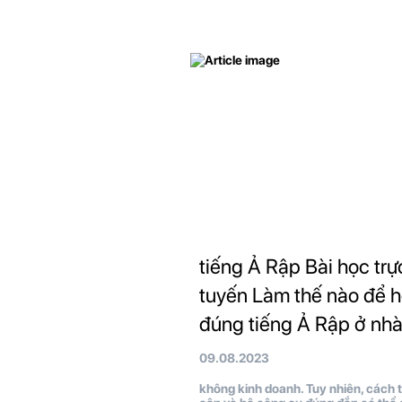
tiếng Ả Rập Bài học trự
tuyến Làm thế nào để 
đúng tiếng Ả Rập ở nh
09.08.2023
không kinh doanh. Tuy nhiên, cách t