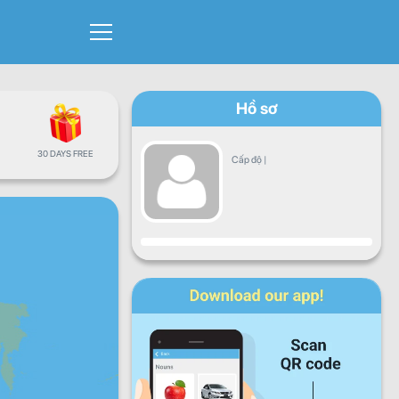
Hồ sơ
30 DAYS FREE
Cấp độ
|
Sự tiến triển
Thứ hai
Thứ ba
Thứ tư
Thứ