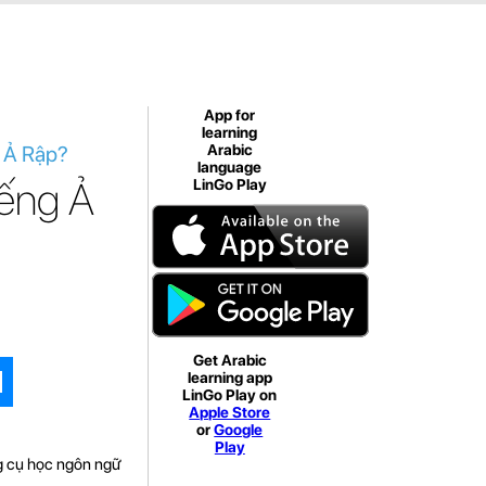
App for
learning
g Ả Rập?
Arabic
language
iếng Ả
LinGo Play
Get Arabic
learning app
LinGo Play on
Apple Store
or
Google
Play
ng cụ học ngôn ngữ