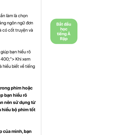
cần làm là chọn
bằng ngôn ngữ đơn
Bắt đầu
học
à có cốt truyện và
tiếng Ả
Rập
giúp bạn hiểu rõ
: 400;"> Khi xem
 hiểu biết về tiếng
 trong phim hoặc
úp bạn hiểu rõ
ạn nên sử dụng từ
à hiểu bộ phim tốt
p của mình, bạn