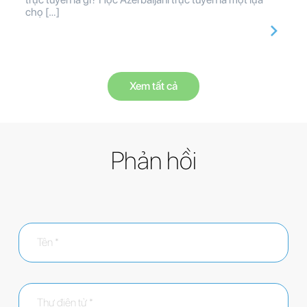
chọ […]
Xem tất cả
Phản hồi