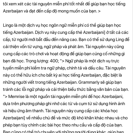
tôi xem xét các tài nguyên miễn phí tốt nhất để giúp bạn học tiếng
Azerbaijan và đạt đến cấp độ mong muốn của bạn. >
Lingo là một dịch vụ học ngôn ngữ miễn phí có thể giúp bạn học
tiếng Azerbaijan. Dịch vụ này cung cấp thẻ Azerbaijani] ở tất cả các
cấp, từ người mới bắt đầu đến nâng cao. Bạn có thể sử dụng Ling để
cải thiện vốn từ vựng, ngữ pháp và phát âm. Tài nguyên này cũng
cung cấp các trò chơi và hoạt động để giúp bạn củng cố những gì
bạn đã học. Trọng lượng: 400; "> Ngữ pháp là một dịch vụ trực
tuyến miễn phí kiểm tra ngữ pháp, chính tả và dấu câu. Tài nguyên
này có thể hữu ích cho bất kỳ ai học tiếng Azerbaijan, đặc biệt là
những người viết trong tiếng Azerbaijan. Grammarly sẽ giúp bạn
tránh các lỗi ngữ pháp và cải thiện biểu thức bằng văn bản của bạn.
"> Memrise là một nguồn tài nguyên miễn phí để học Azerbaijani,
dựa trên phương pháp ghi nhớ các từ và cụm từ sử dụng hình ảnh
và hiệu ứng âm thanh. Tài nguyên này cung cấp các khóa học
Azerbaijani] về nhiều chủ đề và mức độ khó khăn khác nhau và cho
phép bạn tùy chỉnh các bài học theo nhu cầu và cấp độ của bạn.
Bạn cũng có thể trò chuyện với những người dùng khác, giúp bạn