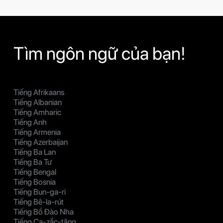
Tìm ngôn ngữ của bạn!
Tiếng Afrikaans
Tiếng Albanian
Tiếng Amharic
Tiếng Anh
Tiếng Armenia
Tiếng Azerbaijan
Tiếng Ba Lan
Tiếng Ba Tư
Tiếng Bengal
Tiếng Bosnia
Tiếng Bun-ga-ri
Tiếng Bê-la-rút
Tiếng Bồ Đào Nha
Tiếng Ca-zắc-tăng