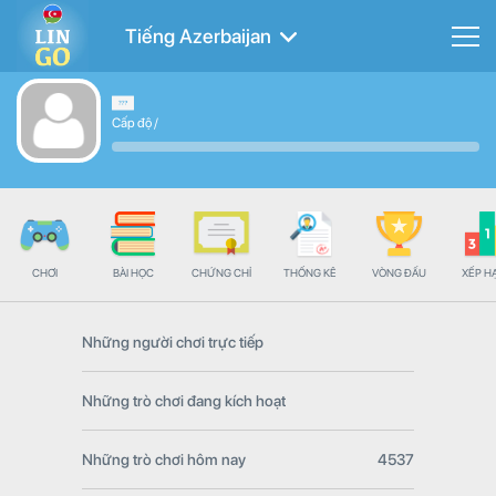
Tiếng Azerbaijan
Cấp độ
/
CHƠI
BÀI HỌC
CHỨNG CHỈ
THỐNG KÊ
VÒNG ĐẤU
XẾP H
Những người chơi trực tiếp
Những trò chơi đang kích hoạt
Những trò chơi hôm nay
4537