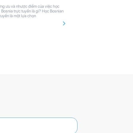
g ưu và nhược điểm của việc học
g Bosnia trực tuyến là gì? Học Bosnian
 tuyến là một lựa chọn