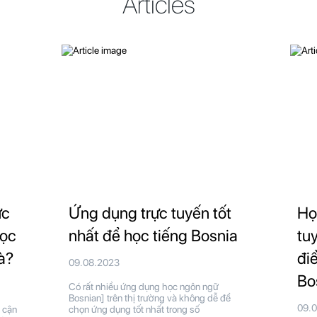
Articles
ực
Ứng dụng trực tuyến tốt
Họ
học
nhất để học tiếng Bosnia
tu
à?
đi
09.08.2023
Bo
Có rất nhiều ứng dụng học ngôn ngữ
Bosnian] trên thị trường và không dễ để
09.
 cận
chọn ứng dụng tốt nhất trong số