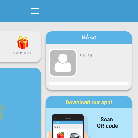
Hồ sơ
30 DAYS FREE
Cấp độ
|
Sự tiến triển
Thứ hai
Thứ ba
Thứ tư
Thứ