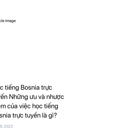
c tiếng Bosnia trực
yến Những ưu và nhược
ểm của việc học tiếng
snia trực tuyến là gì?
08.2023