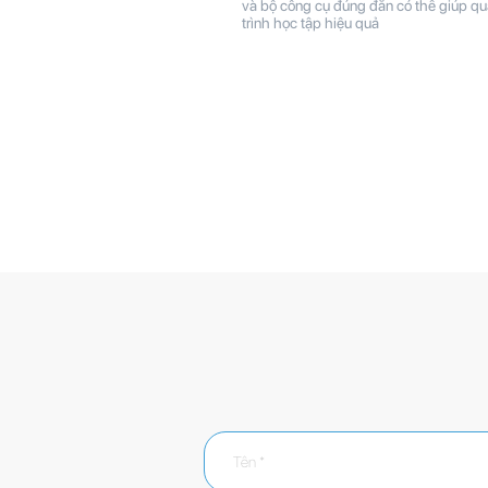
và bộ công cụ đúng đắn có thể giúp qu
trình học tập hiệu quả