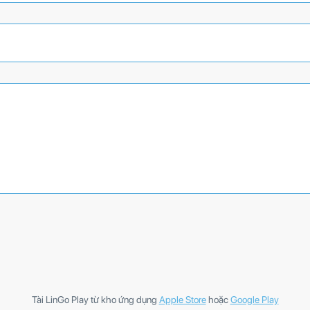
Tài LinGo Play từ kho ứng dụng
Apple Store
hoặc
Google Play