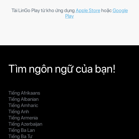
Tài LinGo Play từ kho ứng dụng
Apple Store
hoặc
Google
Play
Tìm ngôn ngữ của bạn!
Tiếng Afrikaans
Tiếng Albanian
Tiếng Amharic
Tiếng Anh
Tiếng Armenia
Tiếng Azerbaijan
Tiếng Ba Lan
Tiếng Ba Tư