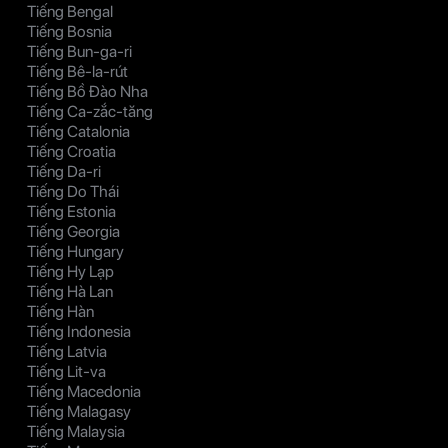
Tiếng Bengal
Tiếng Bosnia
Tiếng Bun-ga-ri
Tiếng Bê-la-rút
Tiếng Bồ Đào Nha
Tiếng Ca-zắc-tăng
Tiếng Catalonia
Tiếng Croatia
Tiếng Da-ri
Tiếng Do Thái
Tiếng Estonia
Tiếng Georgia
Tiếng Hungary
Tiếng Hy Lạp
Tiếng Hà Lan
Tiếng Hàn
Tiếng Indonesia
Tiếng Latvia
Tiếng Lit-va
Tiếng Macedonia
Tiếng Malagasy
Tiếng Malaysia