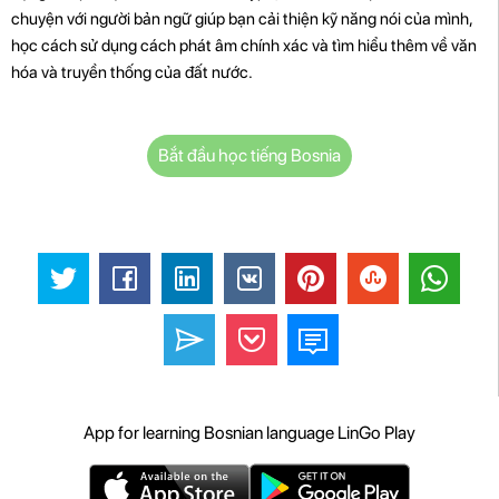
chuyện với người bản ngữ giúp bạn cải thiện kỹ năng nói của mình,
học cách sử dụng cách phát âm chính xác và tìm hiểu thêm về văn
hóa và truyền thống của đất nước.
Bắt đầu học tiếng Bosnia
App for learning Bosnian language LinGo Play