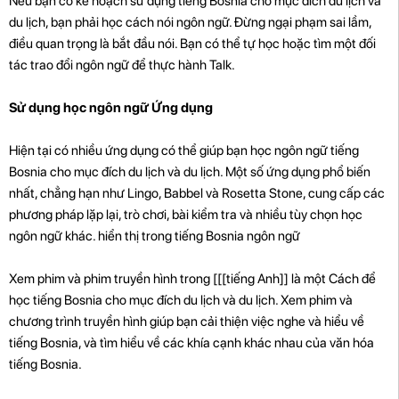
Nếu bạn có kế hoạch sử dụng tiếng Bosnia cho mục đích du lịch và
du lịch, bạn phải học cách nói ngôn ngữ. Đừng ngại phạm sai lầm,
điều quan trọng là bắt đầu nói. Bạn có thể tự học hoặc tìm một đối
tác trao đổi ngôn ngữ để thực hành
Talk.
Sử dụng học ngôn ngữ Ứng dụng
Hiện tại có nhiều ứng dụng có thể giúp bạn học ngôn ngữ tiếng
Bosnia cho mục đích du lịch và du lịch. Một số ứng dụng phổ biến
nhất, chẳng hạn như Lingo, Babbel và Rosetta Stone, cung cấp các
phương pháp lặp lại, trò chơi, bài kiểm tra và nhiều tùy chọn học
ngôn ngữ khác. hiển thị trong tiếng Bosnia ngôn ngữ
Xem phim và phim truyền hình trong [[[tiếng Anh]] là một Cách để
học tiếng Bosnia cho mục đích du lịch và du lịch. Xem phim và
chương trình truyền hình giúp bạn cải thiện việc nghe và hiểu về
tiếng Bosnia, và tìm hiểu về các khía cạnh khác nhau của văn hóa
tiếng Bosnia.