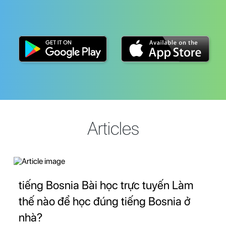
Articles
tiếng Bosnia Bài học trực tuyến Làm
thế nào để học đúng tiếng Bosnia ở
nhà?