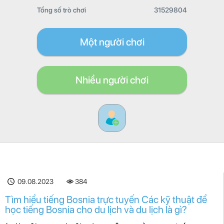
Tổng số trò chơi
31529804
Một người chơi
Nhiều người chơi
09.08.2023
384
Tìm hiểu tiếng Bosnia trực tuyến Các kỹ thuật để
học tiếng Bosnia cho du lịch và du lịch là gì?