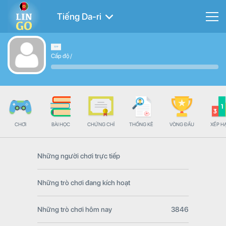
Tiếng Da-ri
Cấp độ
/
CHƠI
BÀI HỌC
CHỨNG CHỈ
THỐNG KÊ
VÒNG ĐẤU
XẾP H
Những người chơi trực tiếp
Những trò chơi đang kích hoạt
Những trò chơi hôm nay
3846