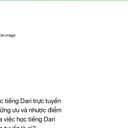
c tiếng Dari trực tuyến
ững ưu và nhược điểm
a việc học tiếng Dari