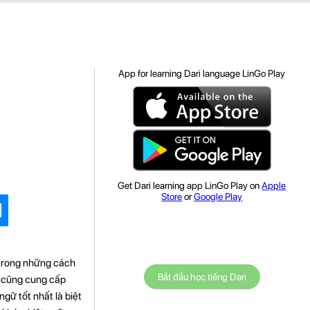
App for learning Dari language LinGo Play
Get Dari learning app LinGo Play on
Apple
Store
or
Google Play
 trong những cách
Bắt đầu học tiếng Dari
ọ cũng cung cấp
ữ tốt nhất là biệt