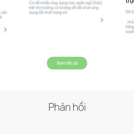
trự
Có rất nhiều ứng dụng học ngôn ngữ Dari]
trên thị trường và không dễ để chọn ứng
09.
 cận
dụng tốt nhất trong số
á
nhữn
tiếng
tuyế
Xem tất cả
Phản hồi