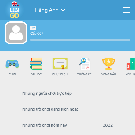
Tiếng Anh
Cấp độ
/
CHƠI
BÀI HỌC
CHỨNG CHỈ
THỐNG KÊ
VÒNG ĐẤU
XẾP H
Những người chơi trực tiếp
Những trò chơi đang kích hoạt
Những trò chơi hôm nay
3822