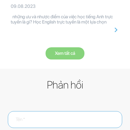
09.08.2023
những ưu và nhược điểm của việc học tiếng Anh trực
tuyến là gì? Học English trực tuyến là một lựa chọn
Xem tất cả
Phản hồi