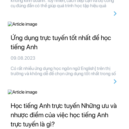
không kinh doanh. Tuy nhiên, cách tiếp cận và bộ công
cụ đúng đắn có thể giúp quá trình học tập hiệu quả
Ứng dụng trực tuyến tốt nhất để học
tiếng Anh
09.08.2023
Có rất nhiều ứng dụng học ngôn ngữ English] trên thị
trường và không dễ để chọn ứng dụng tốt nhất trong số
Học tiếng Anh trực tuyến Những ưu và
nhược điểm của việc học tiếng Anh
trực tuyến là gì?