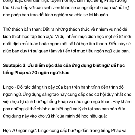
đồng hoặc diễn đàn trực tuyến nơi học sinh học tiếng Pháp tương
tác. Giao tiếp với các sinh viên khác sẽ cung cấp cho bạn sự hỗ trợ,
cho phép bạn trao đổi kinh nghiệm và chia sẻ lời khuyên.
Thử thách bản thân: Đặt ra những thách thức và nhiệm vụ nhỏ để
kích thích học tập tích cực. Ví dụ: nhằm mục đích học một số từ mới
nhất định mỗi tuần hoặc nghe một số bài học âm thanh. Điều này sẽ
giúp bạn duy trì sự quan tâm và tiến tới mục tiêu ngôn ngữ của bạn.
Subtopic 3: Ưu điểm độc đáo của ứng dụng biệt ngữ để học
tiếng Pháp và 70 ngôn ngữ khác
Lingo - Đối tác đáng tin cậy của bạn trên hành trình đến trình độ
ngôn ngữ. Ứng dụng sáng tạo này cung cấp các cơ hội duy nhất cho
việc học tự định hướng tiếng Pháp và các ngôn ngữ khác. Hãy khám
phá những lợi thế chính của biệt ngữ và lý do tại sao bạn nên đưa
ứng dụng này vào kho vũ khí của mình để học hiệu quả:
Học 70 ngôn ngữ: Lingo cung cấp hướng dẫn trong tiếng Pháp và