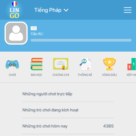
Tiếng Pháp
Cấp độ
/
CHƠI
BÀI HỌC
CHỨNG CHỈ
THỐNG KÊ
VÒNG ĐẤU
XẾP H
Những người chơi trực tiếp
Những trò chơi đang kích hoạt
Những trò chơi hôm nay
4385