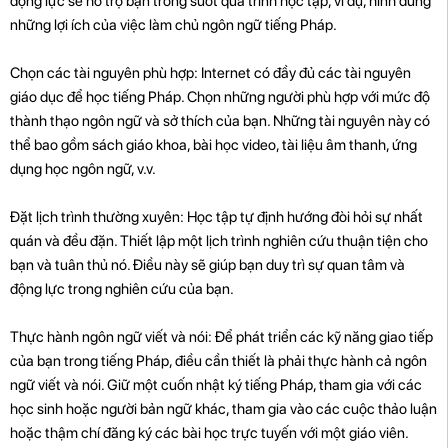
động lực sẽ hỗ trợ bạn trong suốt quá trình học tập, ví dụ, hình dung
những lợi ích của việc làm chủ ngôn ngữ tiếng Pháp.
Chọn các tài nguyên phù hợp: Internet có đầy đủ các tài nguyên
giáo dục để học tiếng Pháp. Chọn những người phù hợp với mức độ
thành thạo ngôn ngữ và sở thích của bạn. Những tài nguyên này có
thể bao gồm sách giáo khoa, bài học video, tài liệu âm thanh, ứng
dụng học ngôn ngữ, v.v.
Đặt lịch trình thường xuyên: Học tập tự định hướng đòi hỏi sự nhất
quán và đều đặn. Thiết lập một lịch trình nghiên cứu thuận tiện cho
bạn và tuân thủ nó. Điều này sẽ giúp bạn duy trì sự quan tâm và
động lực trong nghiên cứu của bạn.
Thực hành ngôn ngữ viết và nói: Để phát triển các kỹ năng giao tiếp
của bạn trong tiếng Pháp, điều cần thiết là phải thực hành cả ngôn
ngữ viết và nói. Giữ một cuốn nhật ký tiếng Pháp, tham gia với các
học sinh hoặc người bản ngữ khác, tham gia vào các cuộc thảo luận
hoặc thậm chí đăng ký các bài học trực tuyến với một giáo viên.