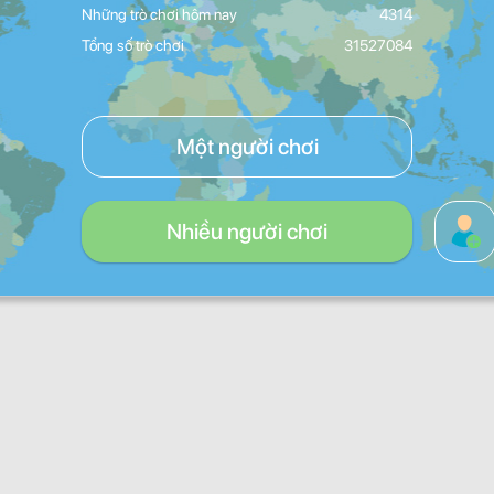
Những trò chơi hôm nay
4314
Tổng số trò chơi
31527084
Một người chơi
Nhiều người chơi