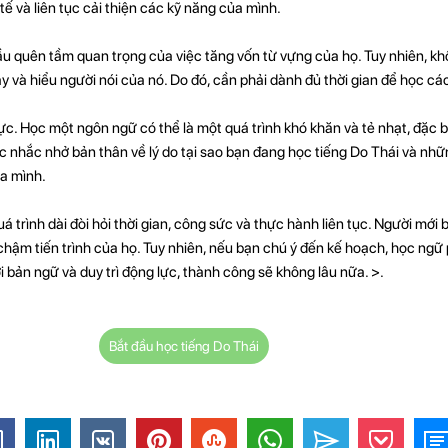
ế và liên tục cải thiện các kỹ năng của mình.
u quên tầm quan trọng của việc tăng vốn từ vựng của họ. Tuy nhiên, khô
y và hiểu người nói của nó. Do đó, cần phải dành đủ thời gian để học cá
lực. Học một ngôn ngữ có thể là một quá trình khó khăn và tẻ nhạt, đặc b
ục nhắc nhở bản thân về lý do tại sao bạn đang học tiếng Do Thái và nhữ
a mình.
 trình dài đòi hỏi thời gian, công sức và thực hành liên tục. Người mới
chậm tiến trình của họ. Tuy nhiên, nếu bạn chú ý đến kế hoạch, học ngữ
ời bản ngữ và duy trì động lực, thành công sẽ không lâu nữa. >.
Bắt đầu học tiếng Do Thái