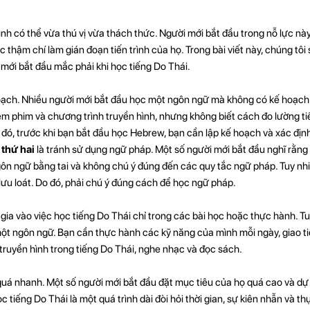
rình có thể vừa thú vị vừa thách thức. Người mới bắt đầu trong nỗ lực 
 thậm chí làm gián đoạn tiến trình của họ. Trong bài viết này, chúng tô
 mới bắt đầu mắc phải khi học tiếng Do Thái.
oạch. Nhiều người mới bắt đầu học một ngôn ngữ mà không có kế hoạch 
em phim và chương trình truyền hình, nhưng không biết cách đo lường tiế
đó, trước khi bạn bắt đầu học Hebrew, bạn cần lập kế hoạch và xác đị
 thứ hai
là tránh sử dụng ngữ pháp. Một số người mới bắt đầu nghĩ rằn
gôn ngữ bằng tai và không chú ý đúng đến các quy tắc ngữ pháp. Tuy nhi
lưu loát. Do đó, phải chú ý đúng cách để học ngữ pháp.
gia vào việc học tiếng Do Thái chỉ trong các bài học hoặc thực hành. T
 một ngôn ngữ. Bạn cần thực hành các kỹ năng của mình mỗi ngày, giao ti
truyền hình trong tiếng Do Thái, nghe nhạc và đọc sách.
quá nhanh. Một số người mới bắt đầu đặt mục tiêu của họ quá cao và dự ki
 tiếng Do Thái là một quá trình dài đòi hỏi thời gian, sự kiên nhẫn và th