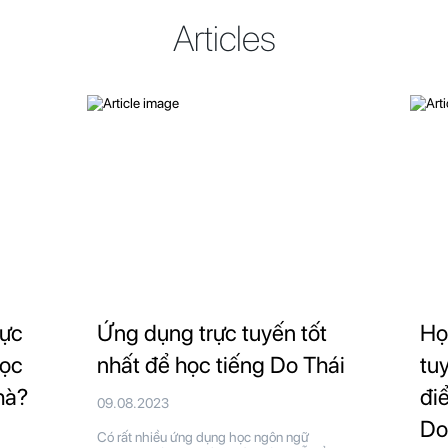
Articles
rực
Ứng dụng trực tuyến tốt
Họ
học
nhất để học tiếng Do Thái
tu
hà?
đi
09.08.2023
Do
Có rất nhiều ứng dụng học ngôn ngữ