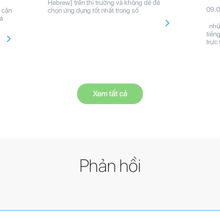
Hebrew] trên thị trường và không dễ để
09.
 cận
chọn ứng dụng tốt nhất trong số
á
nhữn
tiến
trực
Xem tất cả
Phản hồi