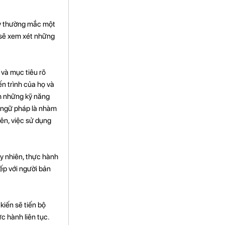
này thường mắc một
i sẽ xem xét những
và mục tiêu rõ
n trình của họ và
nh những kỹ năng
g ngữ pháp là nhàm
ên, việc sử dụng
uy nhiên, thực hành
ếp với người bản
ến ​​sẽ tiến bộ
ực hành liên tục.