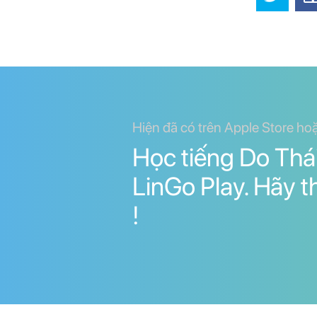
Hiện đã có trên Apple Store ho
Học tiếng Do Thái
LinGo Play. Hãy 
!