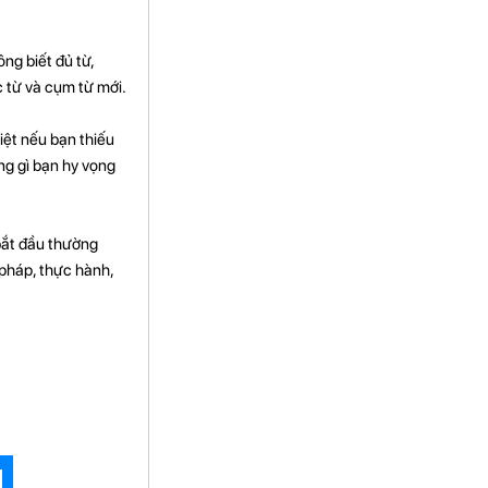
ng biết đủ từ,
c từ và cụm từ mới.
iệt nếu bạn thiếu
ng gì bạn hy vọng
 bắt đầu thường
 pháp, thực hành,