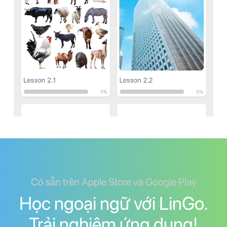
Có sẵn trên Apple Store và Google Play
Học ngoại ngữ với LinGo.
Trải nghiệm ứng dụng!