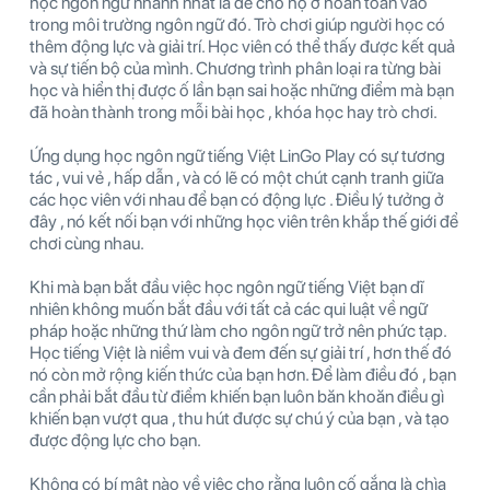
học ngôn ngữ nhanh nhất là để cho họ ở hoàn toàn vào
trong môi trường ngôn ngữ đó. Trò chơi giúp người học có
thêm động lực và giải trí. Học viên có thể thấy được kết quả
và sự tiến bộ của mình. Chương trình phân loại ra từng bài
học và hiển thị được ố lần bạn sai hoặc những điểm mà bạn
đã hoàn thành trong mỗi bài học , khóa học hay trò chơi.
Ứng dụng học ngôn ngữ tiếng Việt LinGo Play có sự tương
tác , vui vẻ , hấp dẫn , và có lẽ có một chút cạnh tranh giữa
các học viên với nhau để bạn có động lực . Điều lý tưởng ở
đây , nó kết nối bạn với những học viên trên khắp thế giới để
chơi cùng nhau.
Khi mà bạn bắt đầu việc học ngôn ngữ tiếng Việt bạn dĩ
nhiên không muốn bắt đầu với tất cả các qui luật về ngữ
pháp hoặc những thứ làm cho ngôn ngữ trở nên phức tạp.
Học tiếng Việt là niềm vui và đem đến sự giải trí , hơn thế đó
nó còn mở rộng kiến thức của bạn hơn. Để làm điều đó , bạn
cần phải bắt đầu từ điểm khiến bạn luôn băn khoăn điều gì
khiến bạn vượt qua , thu hút được sự chú ý của bạn , và tạo
được động lực cho bạn.
Không có bí mật nào về việc cho rằng luôn cố gắng là chìa