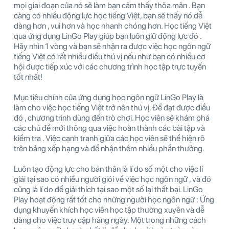
mọi giai đoạn của nó sẽ làm bạn cảm thấy thõa mãn . Bạn
càng có nhiều động lực học tiếng Việt, bạn sẽ thấy nó dễ
dàng hơn , vui hơn và học nhanh chóng hơn. Học tiếng Việt
qua ứng dụng LinGo Play giúp bạn luôn giữ động lực đó .
Hãy nhìn 1 vòng và bạn sẽ nhận ra được việc học ngôn ngữ
tiếng Việt có rất nhiều điều thú vị nếu như bạn có nhiều cơ
hội được tiếp xúc với các chương trình học tập trực tuyến
tốt nhất!
Mục tiêu chính của ứng dụng học ngôn ngữ LinGo Play là
làm cho việc học tiếng Việt trở nên thú vị. Để đạt được điều
đó , chương trình dùng đến trò chơi. Học viên sẽ khám phá
các chủ đề mới thông qua việc hoàn thành các bài tập và
kiểm tra . Việc cạnh tranh giữa các học viên sẽ thể hiện rõ
trên bảng xếp hạng và để nhận thêm nhiều phần thưởng.
Luôn tạo động lực cho bản thân là lí do số một cho việc lí
giải tại sao có nhiều người giỏi về việc học ngôn ngữ , và đó
cũng là lí do để giải thích tại sao một số lại thất bại. LinGo
Play hoạt động rất tốt cho những người học ngôn ngữ : Ứng
dụng khuyến khích học viên học tập thường xuyên và dễ
dàng cho việc truy cập hàng ngày. Một trong những cách