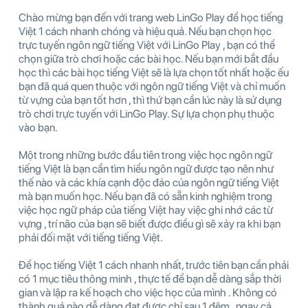
Chào mừng bạn đến với trang web LinGo Play để học tiếng
Việt 1 cách nhanh chóng và hiệu quả. Nếu bạn chọn học
trực tuyến ngôn ngữ tiếng Việt với LinGo Play , bạn có thể
chọn giữa trò chơi hoặc các bài học. Nếu bạn mới bắt đầu
học thì các bài học tiếng Việt sẽ là lựa chọn tốt nhất hoặc ếu
bạn đã quá quen thuộc với ngôn ngữ tiếng Việt và chỉ muốn
từ vựng của bạn tốt hơn , thì thứ bạn cần lúc này là sử dụng
trò chơi trực tuyến với LinGo Play. Sự lựa chọn phụ thuộc
vào bạn.
Một trong những bước đầu tiên trong việc học ngôn ngữ
tiếng Việt là bạn cần tìm hiểu ngôn ngữ được tạo nên như
thế nào và các khía cạnh độc đáo của ngôn ngữ tiếng Việt
mà bạn muốn học. Nếu bạn đã có sẵn kinh nghiệm trong
việc học ngữ pháp của tiếng Việt hay việc ghi nhớ các từ
vựng , trí não của bạn sẽ biết được điều gì sẽ xảy ra khi bạn
phải đối mặt với tiếng tiếng Việt.
Để học tiếng Việt 1 cách nhanh nhất, trước tiên bạn cần phải
có 1 mục tiêu thông minh , thực tế để bạn dễ dàng sắp thời
gian và lập ra kế hoạch cho việc học của mình . Không có
thành quả nào dễ dàng đạt được chỉ sau 1 đêm , ngay cả