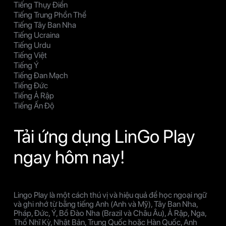
Tiếng Thụy Điển
Tiếng Trung Phồn Thể
Tiếng Tây Ban Nha
Tiếng Ucraina
Tiếng Urdu
Tiếng Việt
Tiếng Ý
Tiếng Đan Mạch
Tiếng Đức
Tiếng Ả Rập
Tiếng Ấn Độ
Tải ứng dụng LinGo Play
ngay hôm nay!
Lingo Play là một cách thú vị và hiệu quả để học ngoại ngữ
và ghi nhớ từ bằng tiếng Anh (Anh và Mỹ), Tây Ban Nha,
Pháp, Đức, Ý, Bồ Đào Nha (Brazil và Châu Âu), Ả Rập, Nga,
Thổ Nhĩ Kỳ, Nhật Bản, Trung Quốc hoặc Hàn Quốc, Anh