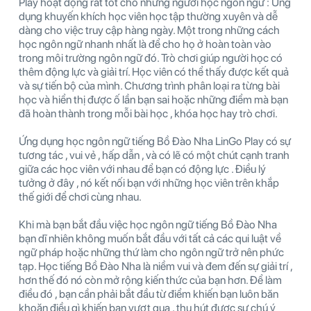
Play hoạt động rất tốt cho những người học ngôn ngữ : Ứng
dụng khuyến khích học viên học tập thường xuyên và dễ
dàng cho việc truy cập hàng ngày. Một trong những cách
học ngôn ngữ nhanh nhất là để cho họ ở hoàn toàn vào
trong môi trường ngôn ngữ đó. Trò chơi giúp người học có
thêm động lực và giải trí. Học viên có thể thấy được kết quả
và sự tiến bộ của mình. Chương trình phân loại ra từng bài
học và hiển thị được ố lần bạn sai hoặc những điểm mà bạn
đã hoàn thành trong mỗi bài học , khóa học hay trò chơi.
Ứng dụng học ngôn ngữ tiếng Bồ Đào Nha LinGo Play có sự
tương tác , vui vẻ , hấp dẫn , và có lẽ có một chút cạnh tranh
giữa các học viên với nhau để bạn có động lực . Điều lý
tưởng ở đây , nó kết nối bạn với những học viên trên khắp
thế giới để chơi cùng nhau.
Khi mà bạn bắt đầu việc học ngôn ngữ tiếng Bồ Đào Nha
bạn dĩ nhiên không muốn bắt đầu với tất cả các qui luật về
ngữ pháp hoặc những thứ làm cho ngôn ngữ trở nên phức
tạp. Học tiếng Bồ Đào Nha là niềm vui và đem đến sự giải trí ,
hơn thế đó nó còn mở rộng kiến thức của bạn hơn. Để làm
điều đó , bạn cần phải bắt đầu từ điểm khiến bạn luôn băn
khoăn điều gì khiến bạn vượt qua , thu hút được sự chú ý