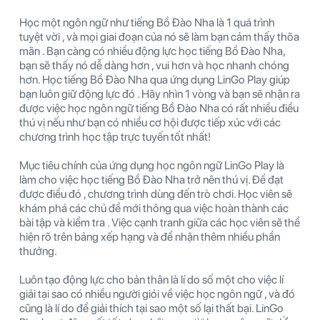
Học một ngôn ngữ như tiếng Bồ Đào Nha là 1 quá trình
tuyệt vời , và mọi giai đoạn của nó sẽ làm bạn cảm thấy thõa
mãn . Bạn càng có nhiều động lực học tiếng Bồ Đào Nha,
bạn sẽ thấy nó dễ dàng hơn , vui hơn và học nhanh chóng
hơn. Học tiếng Bồ Đào Nha qua ứng dụng LinGo Play giúp
bạn luôn giữ động lực đó . Hãy nhìn 1 vòng và bạn sẽ nhận ra
được việc học ngôn ngữ tiếng Bồ Đào Nha có rất nhiều điều
thú vị nếu như bạn có nhiều cơ hội được tiếp xúc với các
chương trình học tập trực tuyến tốt nhất!
Mục tiêu chính của ứng dụng học ngôn ngữ LinGo Play là
làm cho việc học tiếng Bồ Đào Nha trở nên thú vị. Để đạt
được điều đó , chương trình dùng đến trò chơi. Học viên sẽ
khám phá các chủ đề mới thông qua việc hoàn thành các
bài tập và kiểm tra . Việc cạnh tranh giữa các học viên sẽ thể
hiện rõ trên bảng xếp hạng và để nhận thêm nhiều phần
thưởng.
Luôn tạo động lực cho bản thân là lí do số một cho việc lí
giải tại sao có nhiều người giỏi về việc học ngôn ngữ , và đó
cũng là lí do để giải thích tại sao một số lại thất bại. LinGo