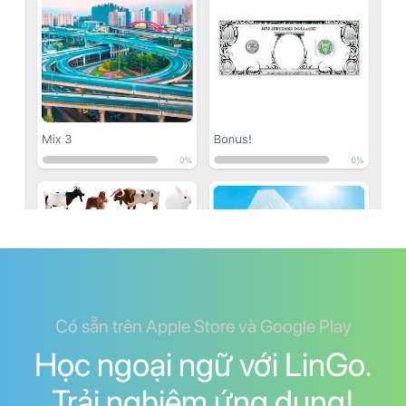
Có sẵn trên Apple Store và Google Play
Học ngoại ngữ với LinGo.
Trải nghiệm ứng dụng!