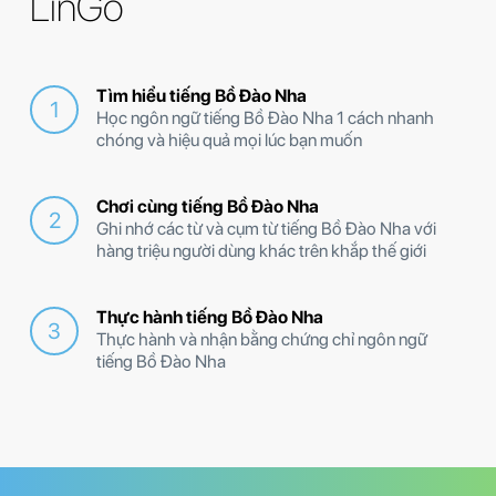
LinGo
Tìm hiểu tiếng Bồ Đào Nha
Học ngôn ngữ tiếng Bồ Đào Nha 1 cách nhanh
chóng và hiệu quả mọi lúc bạn muốn
Chơi cùng tiếng Bồ Đào Nha
Ghi nhớ các từ và cụm từ tiếng Bồ Đào Nha với
hàng triệu người dùng khác trên khắp thế giới
Thực hành tiếng Bồ Đào Nha
Thực hành và nhận bằng chứng chỉ ngôn ngữ
tiếng Bồ Đào Nha