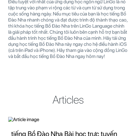
Điều tuyệt vời nhất của ứng dụng học ngôn ngữ LinGo là nó
tập trung vào phạm vi rộng các từ và cụm từ sử dụng trong
cuộc sống hàng ngày. Nếu mục tiêu của bạn là học tiếng Bồ
Đào Nha nhanh chóng và đạt được trình độ thành thạo cao,
thì khóa học tiếng Bồ Đào Nha trên LinGo Language chính
là giải pháp tốt nhất. Chúng tôi luôn bên cạnh hỗ trợ bạn bắt
đầu hành trình học tiếng Bồ Đào Nha của mình. Hãy tải ứng
dụng học tiếng Bồ Đào Nha này ngay cho hệ điều hành iOS
(cả trên iPad và iPhone). Hãy tham gia vào cộng đồng LinGo
và bắt đầu học tiếng Bồ Đào Nha ngay hôm nay!
Articles
tiếng Bồ Đào Nha Bài học trực tuyến